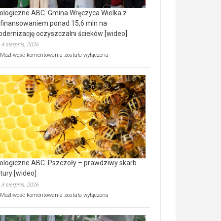
ologiczne ABC. Gmina Wręczyca Wielka z
finansowaniem ponad 15,6 mln na
dernizację oczyszczalni ścieków [wideo]
4 sierpnia, 2026
Ekologiczne
Możliwość komentowania
została wyłączona
ABC.
Gmina
Wręczyca
Wielka
z
dofinansowaniem
ponad
15,6
mln
na
modernizację
oczyszczalni
ścieków
ologiczne ABC. Pszczoły – prawdziwy skarb
[wideo]
tury [wideo]
3 sierpnia, 2026
Ekologiczne
Możliwość komentowania
została wyłączona
ABC.
Pszczoły
–