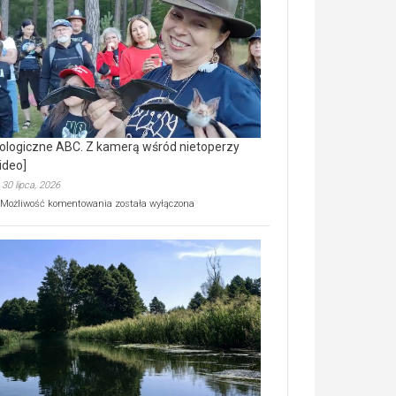
prawdziwy
skarb
natury
[wideo]
ologiczne ABC. Z kamerą wśród nietoperzy
ideo]
30 lipca, 2026
Ekologiczne
Możliwość komentowania
została wyłączona
ABC.
Z
kamerą
wśród
nietoperzy
[wideo]