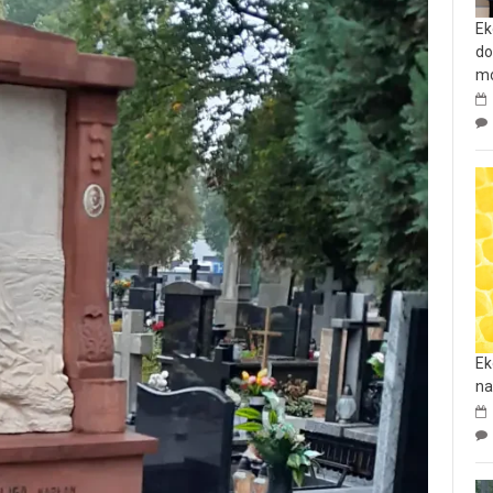
Ek
do
mo
Ek
na