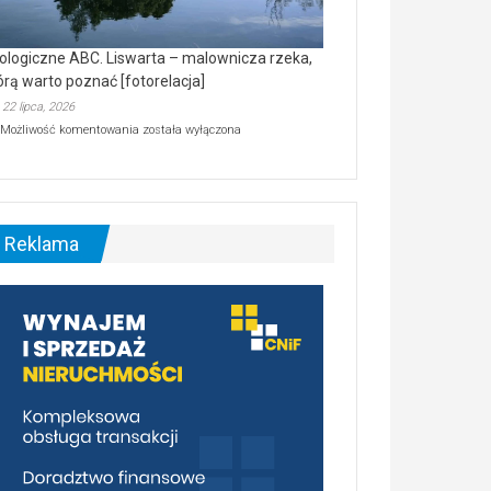
ologiczne ABC. Liswarta – malownicza rzeka,
órą warto poznać [fotorelacja]
22 lipca, 2026
Ekologiczne
Możliwość komentowania
została wyłączona
ABC.
Liswarta
–
malownicza
rzeka,
którą
Reklama
warto
poznać
[fotorelacja]