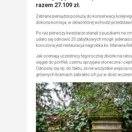
razem 27.109 zł.
Zebrane pieniądze posłużą do konserwacji kolejn
dokona komisja, w skład której wchodzi przedstaw
Po raz pierwszy kwestarze stanęli z puszkami na c
udało się odnowić 20 zabytkowych mogił: jedenaści
kończona jest restauracja nagrobka ks. Mariana Rel
Jak oceniają uczestnicy tegorocznej zbiórki na rat
sięgali do portfeli, czemu sprzyjała słoneczna i cie
Odnosiły się np. do faktu, że nie wszystkie wejścia 
głównych bramach zabrakło ich już w dość wczesn