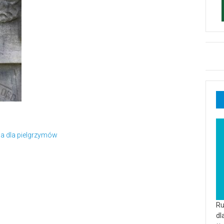
a dla pielgrzymów
Ru
dl