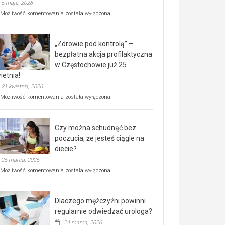
5 maja, 2026
Rusza
Możliwość komentowania
została wyłączona
miejski,
BEZPŁATNY
program
„Zdrowie pod kontrolą” –
rehabilitacji
dla
bezpłatna akcja profilaktyczna
seniorów!
w Częstochowie już 25
ietnia!
21 kwietnia, 2026
„Zdrowie
Możliwość komentowania
została wyłączona
pod
kontrolą”
–
Czy można schudnąć bez
bezpłatna
akcja
poczucia, że jesteś ciągle na
profilaktyczna
diecie?
w
25 marca, 2026
Częstochowie
już
Czy
Możliwość komentowania
została wyłączona
25
można
kwietnia!
schudnąć
bez
Dlaczego mężczyźni powinni
poczucia,
że
regularnie odwiedzać urologa?
jesteś
24 marca, 2026