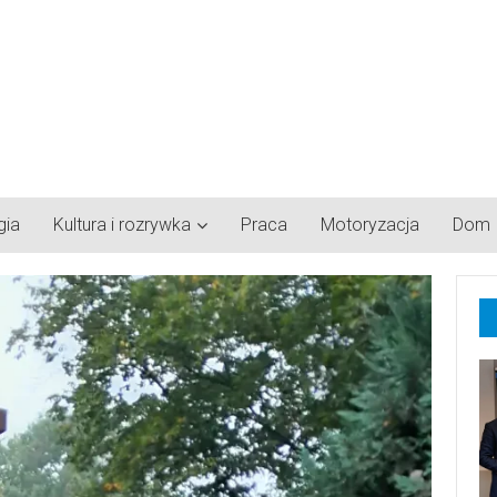
gia
Kultura i rozrywka
Praca
Motoryzacja
Dom