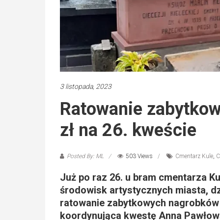
3 listopada, 2023
Ratowanie zabytkow
zł na 26. kweście
Posted By: ML
503 Views
Cmentarz Kule
,
C
Już po raz 26. u bram cmentarza Kul
środowisk artystycznych miasta, dzi
ratowanie zabytkowych nagrobków n
koordynująca kwestę Anna Pawłows