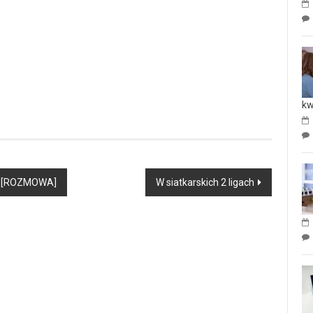
kw
wy [ROZMOWA]
W siatkarskich 2 ligach