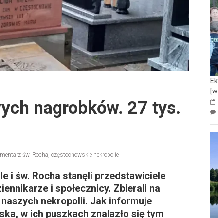
Ek
[w
ych nagrobków. 27 tys.
mentarz św. Rocha
,
częstochowskie nekropolie
e i św. Rocha stanęli przedstawiciele
ennikarze i społecznicy. Zbierali na
aszych nekropolii. Jak informuje
ka, w ich puszkach znalazło się tym