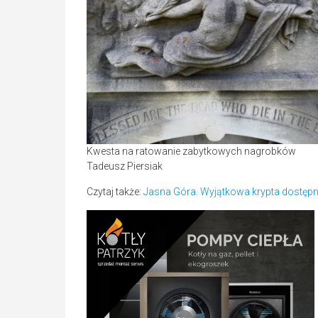
Kwesta na ratowanie zabytkowych nagrobków
Tadeusz Piersiak
Czytaj także:
Jasna Góra. Wyjątkowa krypta dostępn