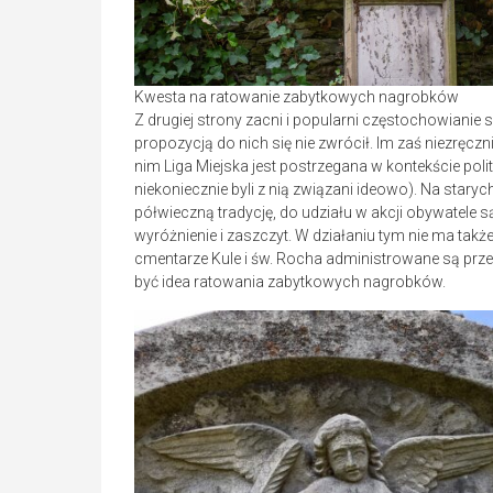
Kwesta na ratowanie zabytkowych nagrobków
Z drugiej strony zacni i popularni częstochowianie sy
propozycją do nich się nie zwrócił. Im zaś niezręcz
nim Liga Miejska jest postrzegana w kontekście pol
niekoniecznie byli z nią związani ideowo). Na stary
półwieczną tradycję, do udziału w akcji obywatele s
wyróżnienie i zaszczyt. W działaniu tym nie ma tak
cmentarze Kule i św. Rocha administrowane są prz
być idea ratowania zabytkowych nagrobków.