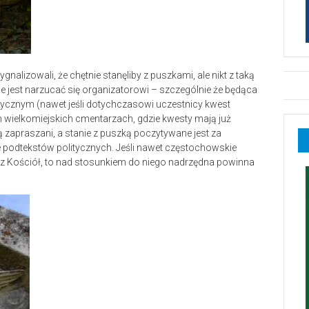
gnalizowali, że chętnie stanęliby z puszkami, ale nikt z taką
nie jest narzucać się organizatorowi – szczególnie że będąca
itycznym (nawet jeśli dotychczasowi uczestnicy kwest
ch wielkomiejskich cmentarzach, gdzie kwesty mają już
ą zapraszani, a stanie z puszką poczytywane jest za
że podtekstów politycznych. Jeśli nawet częstochowskie
ez Kościół, to nad stosunkiem do niego nadrzędna powinna