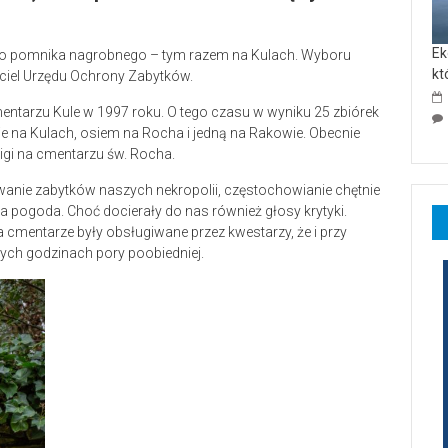
Ek
ego pomnika nagrobnego – tym razem na Kulach. Wyboru
kt
iciel Urzędu Ochrony Zabytków.
mentarzu Kule w 1997 roku. O tego czasu w wyniku 25 zbiórek
e na Kulach, osiem na Rocha i jedną na Rakowie. Obecnie
igi na cmentarzu św. Rocha.
owanie zabytków naszych nekropolii, częstochowianie chętnie
pła pogoda. Choć docierały do nas również głosy krytyki.
na cmentarze były obsługiwane przez kwestarzy, że i przy
ych godzinach pory poobiedniej.