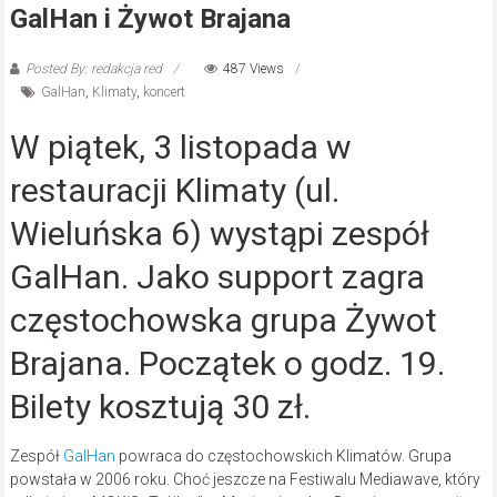
GalHan i Żywot Brajana
Posted By: redakcja red
487 Views
GalHan
,
Klimaty
,
koncert
W piątek, 3 listopada w
restauracji Klimaty (ul.
Wieluńska 6) wystąpi zespół
GalHan. Jako support zagra
częstochowska grupa Żywot
Brajana. Początek o godz. 19.
Bilety kosztują 30 zł.
Zespół
GalHan
powraca do częstochowskich Klimatów. Grupa
powstała w 2006 roku. Choć jeszcze na Festiwalu Mediawave, który