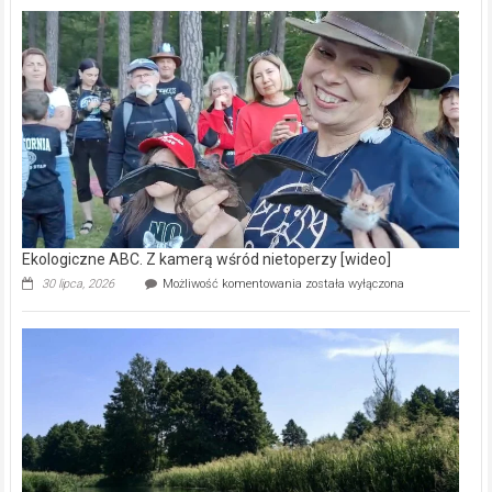
Pszczoły
–
prawdziwy
skarb
natury
[wideo]
Ekologiczne ABC. Z kamerą wśród nietoperzy [wideo]
Ekologiczne
30 lipca, 2026
Możliwość komentowania
została wyłączona
ABC.
Z
kamerą
wśród
nietoperzy
[wideo]