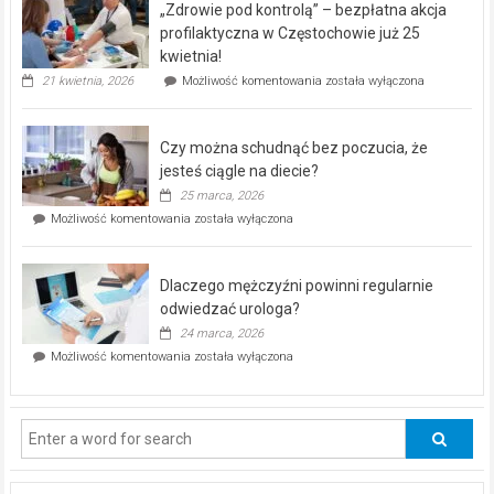
„Zdrowie pod kontrolą” – bezpłatna akcja
rehabilitacji
dla
profilaktyczna w Częstochowie już 25
seniorów!
kwietnia!
„Zdrowie
21 kwietnia, 2026
Możliwość komentowania
została wyłączona
pod
kontrolą”
–
Czy można schudnąć bez poczucia, że
bezpłatna
akcja
jesteś ciągle na diecie?
profilaktyczna
25 marca, 2026
w
Czy
Możliwość komentowania
została wyłączona
Częstochowie
można
już
schudnąć
25
bez
kwietnia!
Dlaczego mężczyźni powinni regularnie
poczucia,
że
odwiedzać urologa?
jesteś
24 marca, 2026
ciągle
Dlaczego
Możliwość komentowania
została wyłączona
na
mężczyźni
diecie?
powinni
regularnie
odwiedzać
urologa?