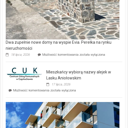
Dwa zupełnie nowe domy na wyspie Evia. Perełka na rynku
nieruchomości
Dwa
18 lipca, 2026
Możliwość komentowania
została wyłączona
zupełnie
nowe
domy
Mieszkańcy wybiorą nazwy alejek w
na
wyspie
Lasku Aniołowskim
Evia.
17 lipca, 2026
Perełka
Mieszkańcy
Możliwość komentowania
została wyłączona
na
wybiorą
rynku
nazwy
nieruchomości
alejek
w
Lasku
Aniołowskim