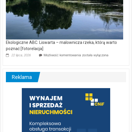
Ekologiczne ABC. Liswarta – malownicza rzeka, którą warto
poznać [fotorelacja]
Ekologiczne
22 lipca, 2026
Możliwość komentowania
została wyłączona
ABC.
Liswarta
–
malownicza
Reklama
rzeka,
którą
warto
poznać
[fotorelacja]