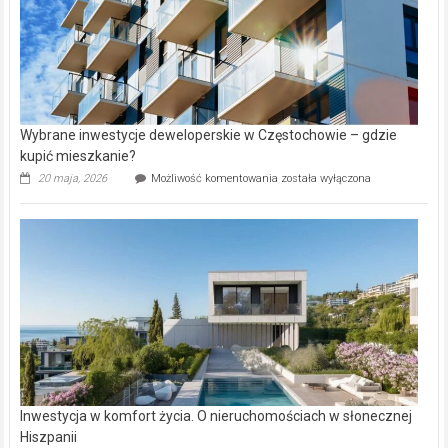
Wybrane inwestycje deweloperskie w Częstochowie – gdzie
kupić mieszkanie?
Wybrane
20 maja, 2026
Możliwość komentowania
została wyłączona
inwestycje
deweloperskie
w Częstochowie
–
gdzie
kupić
mieszkanie?
Inwestycja w komfort życia. O nieruchomościach w słonecznej
Hiszpanii