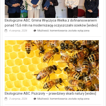
Ekologiczne ABC. Gmina Wręczyca Wielka z dofinansowaniem
ponad 15,6 mln na modernizację oczyszczalni ścieków [wideo]
Ekologiczne
4 sierpnia, 2026
Możliwość komentowania
została wyłączona
ABC.
Gmina
Wręczyca
Wielka
z
dofinansowaniem
ponad
15,6
mln
na
modernizację
oczyszczalni
ścieków
[wideo]
Ekologiczne ABC. Pszczoły – prawdziwy skarb natury [wideo]
Ekologiczne
3 sierpnia, 2026
Możliwość komentowania
została wyłączona
ABC.