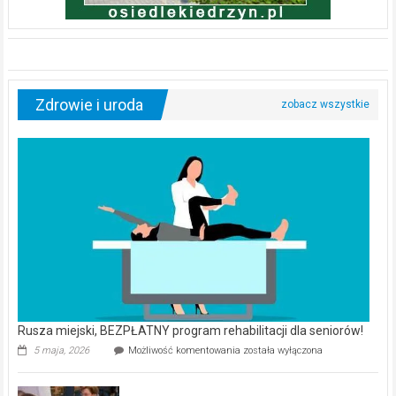
Zdrowie i uroda
Rusza miejski, BEZPŁATNY program rehabilitacji dla seniorów!
Rusza
5 maja, 2026
Możliwość komentowania
została wyłączona
miejski,
BEZPŁATNY
program