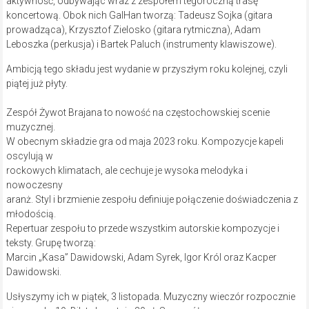
aktywność, odbywając wraz z zespołem tegoroczną trasę
koncertową. Obok nich GalHan tworzą: Tadeusz Sojka (gitara
prowadząca), Krzysztof Zielosko (gitara rytmiczna), Adam
Leboszka (perkusja) i Bartek Paluch (instrumenty klawiszowe).
Ambicją tego składu jest wydanie w przyszłym roku kolejnej, czyli
piątej już płyty.
Zespół Żywot Brajana to nowość na częstochowskiej scenie
muzycznej.
W obecnym składzie gra od maja 2023 roku. Kompozycje kapeli
oscylują w
rockowych klimatach, ale cechuje je wysoka melodyka i
nowoczesny
aranż. Styl i brzmienie zespołu definiuje połączenie doświadczenia z
młodością.
Repertuar zespołu to przede wszystkim autorskie kompozycje i
teksty. Grupę tworzą:
Marcin „Kasa” Dawidowski, Adam Syrek, Igor Król oraz Kacper
Dawidowski.
Usłyszymy ich w piątek, 3 listopada. Muzyczny wieczór rozpocznie