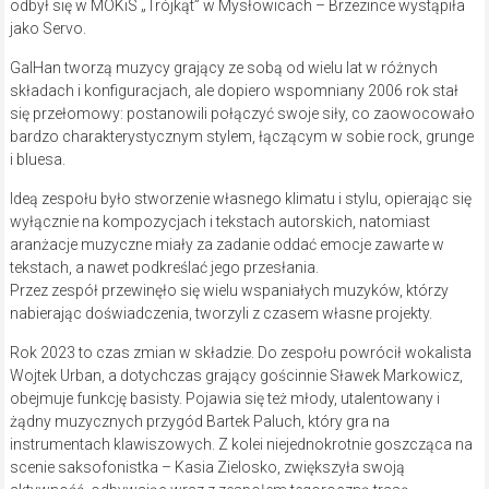
odbył się w MOKiS „Trójkąt” w Mysłowicach – Brzezince wystąpiła
jako Servo.
GalHan tworzą muzycy grający ze sobą od wielu lat w różnych
składach i konfiguracjach, ale dopiero wspomniany 2006 rok stał
się przełomowy: postanowili połączyć swoje siły, co zaowocowało
bardzo charakterystycznym stylem, łączącym w sobie rock, grunge
i bluesa.
Ideą zespołu było stworzenie własnego klimatu i stylu, opierając się
wyłącznie na kompozycjach i tekstach autorskich, natomiast
aranżacje muzyczne miały za zadanie oddać emocje zawarte w
tekstach, a nawet podkreślać jego przesłania.
Przez zespół przewinęło się wielu wspaniałych muzyków, którzy
nabierając doświadczenia, tworzyli z czasem własne projekty.
Rok 2023 to czas zmian w składzie. Do zespołu powrócił wokalista
Wojtek Urban, a dotychczas grający gościnnie Sławek Markowicz,
obejmuje funkcję basisty. Pojawia się też młody, utalentowany i
żądny muzycznych przygód Bartek Paluch, który gra na
instrumentach klawiszowych. Z kolei niejednokrotnie goszcząca na
scenie saksofonistka – Kasia Zielosko, zwiększyła swoją