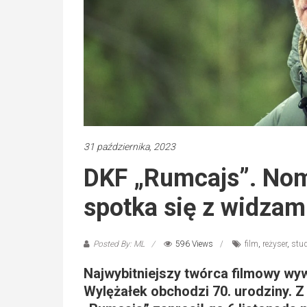
31 października, 2023
DKF „Rumcajs”. No
spotka się z widzam
Posted By: ML
596 Views
film
,
reżyser
,
stud
Najwybitniejszy twórca filmowy w
Wylężałek obchodzi 70. urodziny. Z 