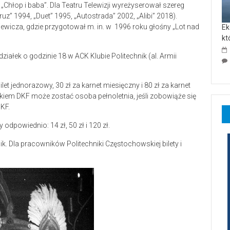
z „Chłop i baba”. Dla Teatru Telewizji wyreżyserował szereg
ruz” 1994, „Duet” 1995, „Autostrada” 2002, „Alibi” 2018).
ewicza, gdzie przygotował m. in. w 1996 roku głośny „Lot nad
Ek
kt
ałek o godzinie 18 w ACK Klubie Politechnik (al. Armii
et jednorazowy, 30 zł za karnet miesięczny i 80 zł za karnet
kiem DKF może zostać osoba pełnoletnia, jeśli zobowiąże się
KF.
powiednio: 14 zł, 50 zł i 120 zł.
ik. Dla pracowników Politechniki Częstochowskiej bilety i