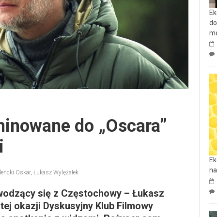
Ek
do
mo
minowane do „Oscara”
i
Ek
na
encki Oskar
,
Łukasz Wylężałek
ywodzący się z Częstochowy – Łukasz
tej okazji Dyskusyjny Klub Filmowy