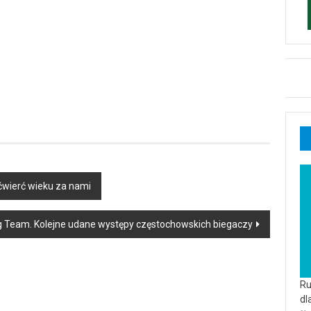
wierć wieku za nami
 Team. Kolejne udane występy częstochowskich biegaczy
Ru
dl