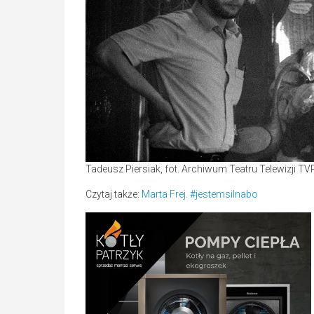
Tadeusz Piersiak, fot. Archiwum Teatru Telewizji TVP
Czytaj także:
Marta Frej. #jestemsilnabo