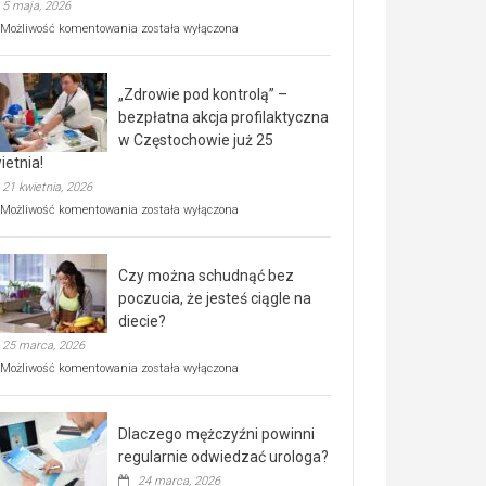
5 maja, 2026
Rusza
Możliwość komentowania
została wyłączona
miejski,
BEZPŁATNY
program
„Zdrowie pod kontrolą” –
rehabilitacji
dla
bezpłatna akcja profilaktyczna
seniorów!
w Częstochowie już 25
ietnia!
21 kwietnia, 2026
„Zdrowie
Możliwość komentowania
została wyłączona
pod
kontrolą”
–
Czy można schudnąć bez
bezpłatna
akcja
poczucia, że jesteś ciągle na
profilaktyczna
diecie?
w
25 marca, 2026
Częstochowie
już
Czy
Możliwość komentowania
została wyłączona
25
można
kwietnia!
schudnąć
bez
Dlaczego mężczyźni powinni
poczucia,
że
regularnie odwiedzać urologa?
jesteś
24 marca, 2026