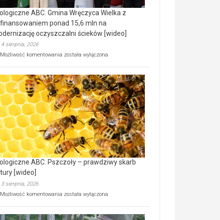
ologiczne ABC. Gmina Wręczyca Wielka z
finansowaniem ponad 15,6 mln na
dernizację oczyszczalni ścieków [wideo]
4 sierpnia, 2026
Ekologiczne
Możliwość komentowania
została wyłączona
ABC.
Gmina
Wręczyca
Wielka
z
dofinansowaniem
ponad
15,6
mln
na
modernizację
oczyszczalni
ścieków
ologiczne ABC. Pszczoły – prawdziwy skarb
[wideo]
tury [wideo]
3 sierpnia, 2026
Ekologiczne
Możliwość komentowania
została wyłączona
ABC.
Pszczoły
–