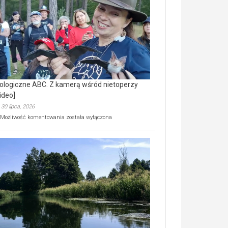
prawdziwy
skarb
natury
[wideo]
ologiczne ABC. Z kamerą wśród nietoperzy
ideo]
30 lipca, 2026
Ekologiczne
Możliwość komentowania
została wyłączona
ABC.
Z
kamerą
wśród
nietoperzy
[wideo]