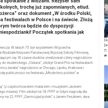
na spotkanie z widzami. Reżyser sam
olnych, trochę już zapomnianych, etiud.
dożerca” oraz dokument „W środku Polski,
a festiwalach w Polsce i na świecie. Złożą
órym twórca będzie do dyspozycji
 niespodzianki! Początek spotkania jak
Ek
[w
ewicza. W latach 70. był asystentem Wojciecha
 Wydziale Reżyserii Państwowej Wyższej Szkoły Filmowej,
bijającym się. W czasie studiów zrealizował cztery nagrodzone
o studenckiego „Oskara”, zdobył Grand Prix na festiwalach
ońcu świata” nagrodzono w Chicago, Lipsku, Krakowie i
ę publiczności na festiwalu „Młode kino polskie” w
gą” (z częstochowskim malarzem i muzykiem Jackiem
ego miasta). Film zdobył na 18. FPFF w Gdyni nagrodę dla
ony na 22. FPFF „Darmozjad polski” z Janem Peszkiem, dwa