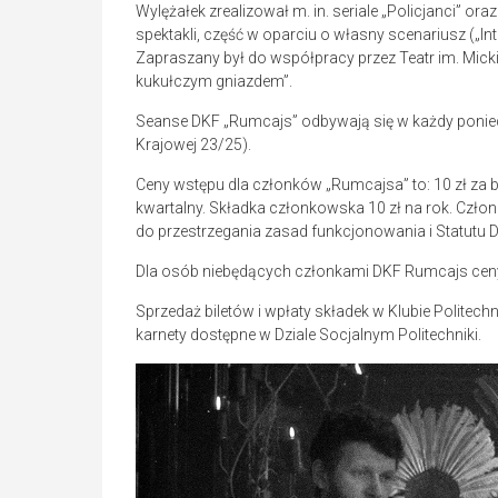
Wylężałek zrealizował m. in. seriale „Policjanci” ora
spektakli, część w oparciu o własny scenariusz („Int
Zapraszany był do współpracy przez Teatr im. Micki
kukułczym gniazdem”.
Seanse DKF „Rumcajs” odbywają się w każdy poniedzi
Krajowej 23/25).
Ceny wstępu dla członków „Rumcajsa” to: 10 zł za bil
kwartalny. Składka członkowska 10 zł na rok. Człon
do przestrzegania zasad funkcjonowania i Statutu D
Dla osób niebędących członkami DKF Rumcajs ceny od
Sprzedaż biletów i wpłaty składek w Klubie Politechn
karnety dostępne w Dziale Socjalnym Politechniki.