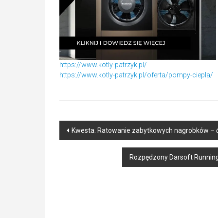
https://www.kotly-patrzyk.pl/
https://www.kotly-patrzyk.pl/oferta/pompy-ciepla/
Post
Kwesta. Ratowanie zabytkowych nagrobków – ć
navigation
Rozpędzony Darsoft Running