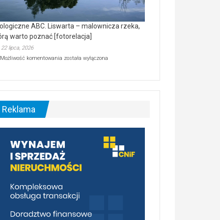
ologiczne ABC. Liswarta – malownicza rzeka,
órą warto poznać [fotorelacja]
22 lipca, 2026
Ekologiczne
Możliwość komentowania
została wyłączona
ABC.
Liswarta
–
malownicza
rzeka,
którą
Reklama
warto
poznać
[fotorelacja]