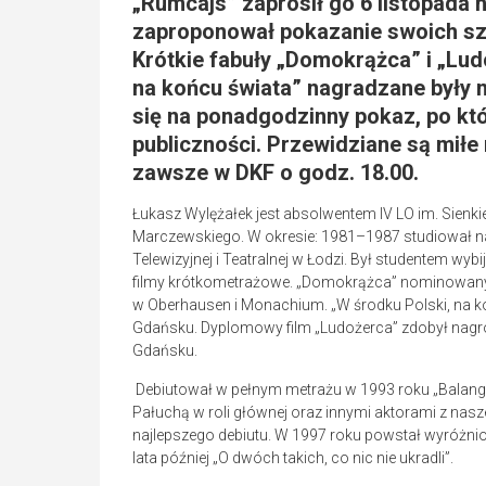
„Rumcajs” zaprosił go 6 listopada 
zaproponował pokazanie swoich szk
Krótkie fabuły „Domokrążca” i „Lu
na końcu świata” nagradzane były n
się na ponadgodzinny pokaz, po kt
publiczności. Przewidziane są miłe
zawsze w DKF o godz. 18.00.
Łukasz Wylężałek jest absolwentem IV LO im. Sienki
Marczewskiego. W okresie: 1981–1987 studiował na
Telewizyjnej i Teatralnej w Łodzi. Był studentem wy
filmy krótkometrażowe. „Domokrążca” nominowany d
w Oberhausen i Monachium. „W środku Polski, na k
Gdańsku. Dyplomowy film „Ludożerca” zdobył nagrod
Gdańsku.
Debiutował w pełnym metrażu w 1993 roku „Balan
Pałuchą w roli głównej oraz innymi aktorami z nasz
najlepszego debiutu. W 1997 roku powstał wyróżni
lata później „O dwóch takich, co nic nie ukradli”.