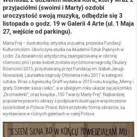
przyjaciółmi (swoimi i Marty) ozdobi
uroczystość swoją muzyką, odbędzie się 3
listopada o godz. 19 w Galerii 4 Arte (ul. 1 Maja
27, wejście od parkingu).
Marta Frej – ilustratorka, artystka wizualna, prezeska Fundacji
Kulturoholizm. Ukończyła studia na Akademii Sztuk Pięknych w
Łodzi. Za działalność artystyczną zaangażowaną w obronę
równości płci i praw kobiet została wyróżniona nagrodą Okulary
Równości 2015, przyznawaną przez Fundację im. Izabeli Jarugi-
Nowackiej. Laureatka nagrody O!lśnienia roku 2017 w kategorii:
sztuka. Wraz z Agnieszką Graff wydała w 2015 roku książkę „Memy i
grafy. Dżender, kasa i seks”, a w ubiegłym roku ukazał się jej komiks
„Dromaderki”, oraz książka „150 Twarzy Marty Frej”. Najbardziej
popularne prace to obrazy z podpisami ilustrujące współczesne
życie kobiet w Polsce. Prace, które przybrały formę obrazów, są
wystawiane w różnych galeriach w całej Polsce.