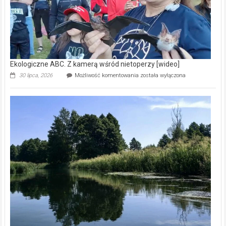
Ekologiczne ABC. Z kamerą wśród nietoperzy [wideo]
Ekologiczne
30 lipca, 2026
Możliwość komentowania
została wyłączona
ABC.
Z
kamerą
wśród
nietoperzy
[wideo]