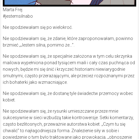
Marta Frej
­#jestemsilnabo
Nie spodziewałam się po wielokroć.
Nie spodziewałam się, że zdanie, które zaproponowałam, powinno
brzmieć „Jestem silna, pomimo że…”.
Nie spodziewałam się, że specjalnie założona w tym celu skrzynka
mailowa wypełniona ponad tysiącem maili i cały czas puchnąca od
nowych, będzie mi się śnić i krzyczeć historiami niewiarygodnie
smutnymi, często przerażającymi, ale przecież rozpoznanymi przez
ich bohaterki jako wzmacniające.
Nie spodziewałam się, że dostanę tyle świadectw przemocy wobec
kobiet.
Nie spodziewałam się, że rysunki umieszczane przeze mnie
sukcesywnie w sieci wzbudzą takie kontrowersje. Setki komentarzy,
często bezlitosnych, przeważnie autorstwa kobiet. „Czym tu się
chwalić” to najłagodniejsza forma. Znalezienie siły w sobie i
powiedzenie o tym było traktowane jako prowokacja, „obnoszenie