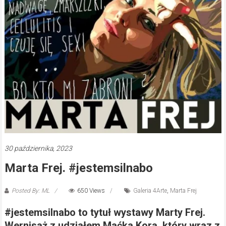
30 października, 2023
Marta Frej. #jestemsilnabo
Posted By: ML
650 Views
Galeria 4Arte
,
Marta Frej
#jestemsilnabo to tytuł wystawy Marty Frej.
Wernisaż z udziałem Maćka Kora, który wraz z