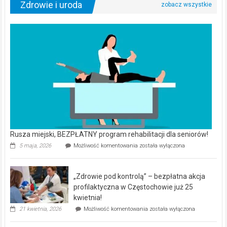
Zdrowie i uroda
Rusza miejski, BEZPŁATNY program rehabilitacji dla seniorów!
Rusza
5 maja, 2026
Możliwość komentowania
została wyłączona
miejski,
BEZPŁATNY
program
„Zdrowie pod kontrolą” – bezpłatna akcja
rehabilitacji
dla
profilaktyczna w Częstochowie już 25
seniorów!
kwietnia!
„Zdrowie
21 kwietnia, 2026
Możliwość komentowania
została wyłączona
pod
kontrolą”