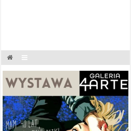
Gazeta
Regionalna
Częstochowa,
Kłobuck,
Lubliniec,
Myszków