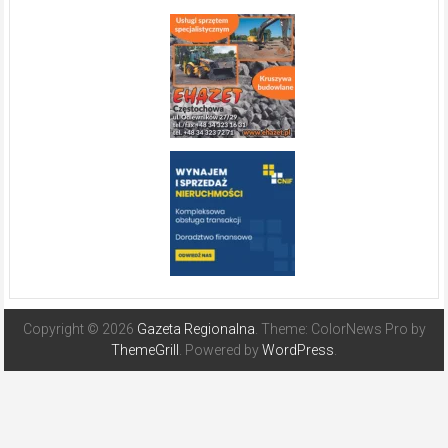
Copyright © 2026
Gazeta Regionalna
. Theme: ColorNews Pro by
ThemeGrill
. Powered by
WordPress
.