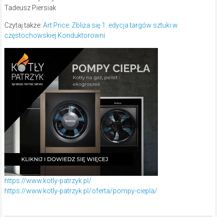
Tadeusz Piersiak
Czytaj także:
Art Price. Zbliża się 1. edycja targów sztuki w
częstochowskiej Konduktorowni
https://www.kotly-patrzyk.pl/
https://www.kotly-patrzyk.pl/oferta/pompy-ciepla/