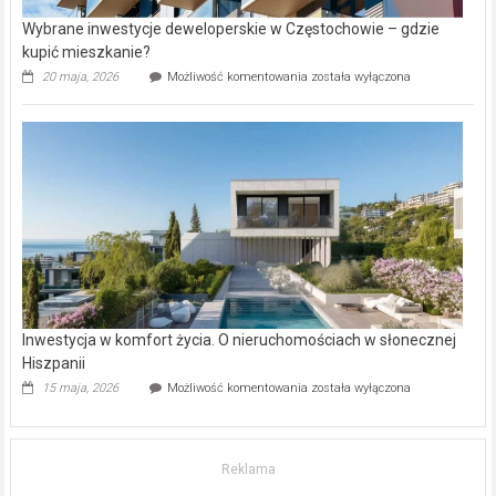
Wybrane inwestycje deweloperskie w Częstochowie – gdzie
kupić mieszkanie?
Wybrane
20 maja, 2026
Możliwość komentowania
została wyłączona
inwestycje
deweloperskie
w Częstochowie
–
gdzie
kupić
mieszkanie?
Inwestycja w komfort życia. O nieruchomościach w słonecznej
Hiszpanii
Inwestycja
15 maja, 2026
Możliwość komentowania
została wyłączona
w komfort
życia.
O nieruchomościach
w słonecznej
Reklama
Hiszpanii