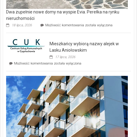
Dwa zupełnie nowe domy na wyspie Evia. Perełka na rynku
nieruchomości
Dwa
18 lipca, 2026
Możliwość komentowania
została wyłączona
zupełnie
nowe
domy
Mieszkańcy wybiorą nazwy alejek w
na
wyspie
Lasku Aniołowskim
Evia.
17 lipca, 2026
Perełka
Mieszkańcy
Możliwość komentowania
została wyłączona
na
wybiorą
rynku
nazwy
nieruchomości
alejek
w
Lasku
Aniołowskim