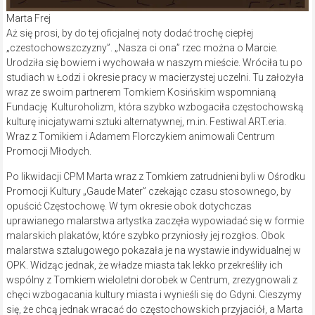
Marta Frej
Aż się prosi, by do tej oficjalnej noty dodać trochę ciepłej
„czestochowszczyzny”. „Nasza ci ona” rzec można o Marcie.
Urodziła się bowiem i wychowała w naszym mieście. Wróciła tu po
studiach w Łodzi i okresie pracy w macierzystej uczelni. Tu założyła
wraz ze swoim partnerem Tomkiem Kosińskim wspomnianą
Fundację Kulturoholizm, która szybko wzbogaciła częstochowską
kulturę inicjatywami sztuki alternatywnej, m.in. Festiwal ART.eria.
Wraz z Tomikiem i Adamem Florczykiem animowali Centrum
Promocji Młodych.
Po likwidacji CPM Marta wraz z Tomkiem zatrudnieni byli w Ośrodku
Promocji Kultury „Gaude Mater” czekając czasu stosownego, by
opuścić Częstochowę. W tym okresie obok dotychczas
uprawianego malarstwa artystka zaczęła wypowiadać się w formie
malarskich plakatów, które szybko przyniosły jej rozgłos. Obok
malarstwa sztalugowego pokazała je na wystawie indywidualnej w
OPK. Widząc jednak, że władze miasta tak lekko przekreśliły ich
wspólny z Tomkiem wieloletni dorobek w Centrum, zrezygnowali z
chęci wzbogacania kultury miasta i wynieśli się do Gdyni. Cieszymy
się, że chcą jednak wracać do częstochowskich przyjaciół, a Marta