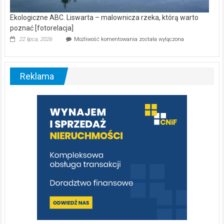
Ekologiczne ABC. Liswarta – malownicza rzeka, którą warto
poznać [fotorelacja]
Ekologiczne
22 lipca, 2026
Możliwość komentowania
została wyłączona
ABC.
Liswarta
–
malownicza
Reklama
rzeka,
którą
warto
poznać
[fotorelacja]