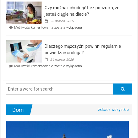
–
Czy można schudnąć bez poczucia, że
bezpłatna
akcja
jesteś ciągle na diecie?
profilaktyczna
25 marca, 2026
w
Czy
Możliwość komentowania
została wyłączona
Częstochowie
można
już
schudnąć
25
bez
kwietnia!
Dlaczego mężczyźni powinni regularnie
poczucia,
że
odwiedzać urologa?
jesteś
24 marca, 2026
ciągle
Dlaczego
Możliwość komentowania
została wyłączona
na
mężczyźni
diecie?
powinni
regularnie
odwiedzać
urologa?
Dom