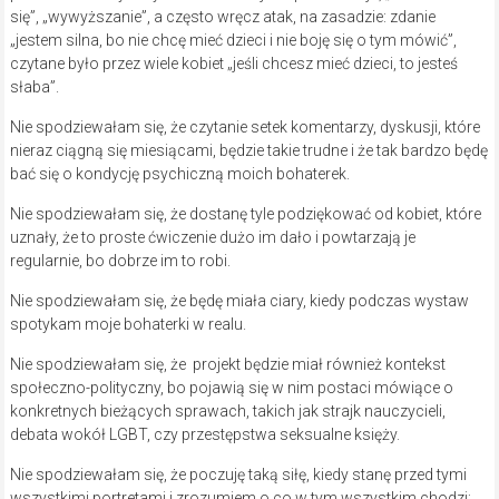
się”, „wywyższanie”, a często wręcz atak, na zasadzie: zdanie
„jestem silna, bo nie chcę mieć dzieci i nie boję się o tym mówić”,
czytane było przez wiele kobiet „jeśli chcesz mieć dzieci, to jesteś
słaba”.
Nie spodziewałam się, że czytanie setek komentarzy, dyskusji, które
nieraz ciągną się miesiącami, będzie takie trudne i że tak bardzo będę
bać się o kondycję psychiczną moich bohaterek.
Nie spodziewałam się, że dostanę tyle podziękować od kobiet, które
uznały, że to proste ćwiczenie dużo im dało i powtarzają je
regularnie, bo dobrze im to robi.
Nie spodziewałam się, że będę miała ciary, kiedy podczas wystaw
spotykam moje bohaterki w realu.
Nie spodziewałam się, że projekt będzie miał również kontekst
społeczno-polityczny, bo pojawią się w nim postaci mówiące o
konkretnych bieżących sprawach, takich jak strajk nauczycieli,
debata wokół LGBT, czy przestępstwa seksualne księży.
Nie spodziewałam się, że poczuję taką siłę, kiedy stanę przed tymi
wszystkimi portretami i zrozumiem o co w tym wszystkim chodzi: