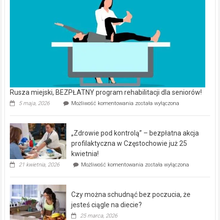
Rusza miejski, BEZPŁATNY program rehabilitacji dla seniorów!
Rusza
5 maja, 2026
Możliwość komentowania
została wyłączona
miejski,
BEZPŁATNY
program
„Zdrowie pod kontrolą” – bezpłatna akcja
rehabilitacji
dla
profilaktyczna w Częstochowie już 25
seniorów!
kwietnia!
„Zdrowie
21 kwietnia, 2026
Możliwość komentowania
została wyłączona
pod
kontrolą”
–
Czy można schudnąć bez poczucia, że
bezpłatna
akcja
jesteś ciągle na diecie?
profilaktyczna
25 marca, 2026
w