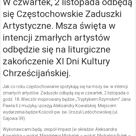
W czwartek, 2 listopada odbędą
się Częstochowskie Zaduszki
Artystyczne. Msza święta w
intencji zmarłych artystów
odbędzie się na liturgiczne
zakończenie XI Dni Kultury
Chrześcijańskiej.
Jak co roku częstochowianie spotykają się na mszy św. w intencji
zmarłych artystów. Zaduszki odbędą się w czwartek, 2 listopada o
godz. 18. Wieczór inspirowany będzie „Tryptykiem Rzymskim” Jana
Pawła II z muzyką i poezją Aleksandry Kowalskiej. Miejscem
wydarzenia będzie Kościół pw. św. Urszuli Ledóchowskiej (ul.
Gajowa 39).
Wykonawcami będą: zespół Impast (w składzie: Aleksandra
Kowalska – wokal, Magdalena Michalak – wokal, Michalina Putek –