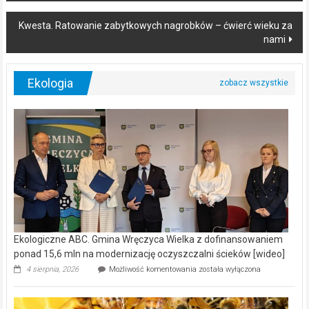
Kwesta. Ratowanie zabytkowych nagrobków – ćwierć wieku za
nami
Ekologia
Ekologiczne ABC. Gmina Wręczyca Wielka z dofinansowaniem
ponad 15,6 mln na modernizację oczyszczalni ścieków [wideo]
Ekologiczne
4 sierpnia, 2026
Możliwość komentowania
została wyłączona
ABC.
Gmina
Wręczyca