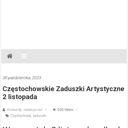
Gazeta
Regionalna
Częstochowa,
Kłobuck,
30 października, 2023
Lubliniec,
Częstochowskie Zaduszki Artystyczne
Myszków
2 listopada
Posted By: redakcja red
503 Views
Częstochowa
,
zaduszki