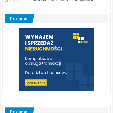
22 lipca, 2026
Możliwość komentowania
została wyłączona
ABC.
Liswarta
–
malownicza
Reklama
rzeka,
którą
warto
poznać
[fotorelacja]
Reklama