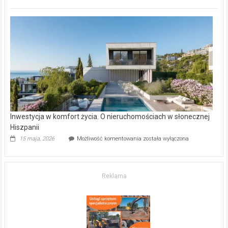
inwestycje
deweloperskie
w Częstochowie
–
gdzie
kupić
mieszkanie?
Inwestycja w komfort życia. O nieruchomościach w słonecznej
Hiszpanii
Inwestycja
15 maja, 2026
Możliwość komentowania
została wyłączona
w komfort
życia.
O nieruchomościach
w słonecznej
Reklama
Hiszpanii