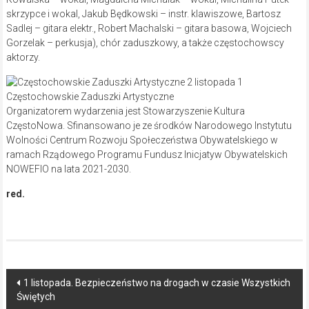
skrzypce i wokal, Jakub Będkowski – instr. klawiszowe, Bartosz
Sadlej – gitara elektr., Robert Machalski – gitara basowa, Wojciech
Gorzelak – perkusja), chór zaduszkowy, a także częstochowscy
aktorzy.
Częstochowskie Zaduszki Artystyczne
Organizatorem wydarzenia jest Stowarzyszenie Kultura
CzęstoNowa. Sfinansowano je ze środków Narodowego Instytutu
Wolności Centrum Rozwoju Społeczeństwa Obywatelskiego w
ramach Rządowego Programu Fundusz Inicjatyw Obywatelskich
NOWEFIO na lata 2021-2030.
red.
Post
1 listopada. Bezpieczeństwo na drogach w czasie Wszystkich
Świętych
navigation