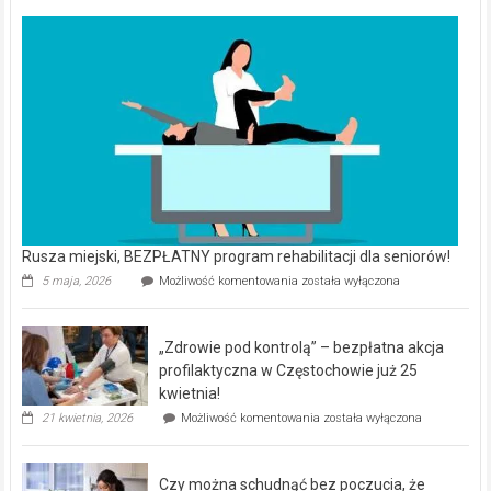
Rusza miejski, BEZPŁATNY program rehabilitacji dla seniorów!
Rusza
5 maja, 2026
Możliwość komentowania
została wyłączona
miejski,
BEZPŁATNY
program
„Zdrowie pod kontrolą” – bezpłatna akcja
rehabilitacji
dla
profilaktyczna w Częstochowie już 25
seniorów!
kwietnia!
„Zdrowie
21 kwietnia, 2026
Możliwość komentowania
została wyłączona
pod
kontrolą”
–
Czy można schudnąć bez poczucia, że
bezpłatna