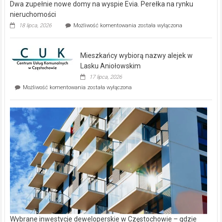
Dwa zupełnie nowe domy na wyspie Evia. Perełka na rynku
nieruchomości
Dwa
18 lipca, 2026
Możliwość komentowania
została wyłączona
zupełnie
nowe
domy
Mieszkańcy wybiorą nazwy alejek w
na
wyspie
Lasku Aniołowskim
Evia.
17 lipca, 2026
Perełka
Mieszkańcy
Możliwość komentowania
została wyłączona
na
wybiorą
rynku
nazwy
nieruchomości
alejek
w
Lasku
Aniołowskim
Wybrane inwestycje deweloperskie w Częstochowie – gdzie