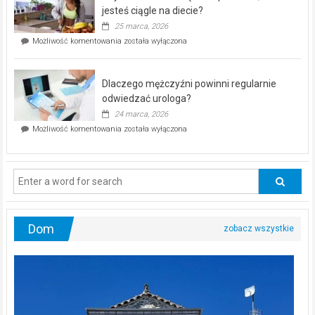
akcja
jesteś ciągle na diecie?
profilaktyczna
25 marca, 2026
w
Czy
Możliwość komentowania
została wyłączona
Częstochowie
można
już
schudnąć
25
bez
kwietnia!
Dlaczego mężczyźni powinni regularnie
poczucia,
że
odwiedzać urologa?
jesteś
24 marca, 2026
ciągle
Dlaczego
Możliwość komentowania
została wyłączona
na
mężczyźni
diecie?
powinni
regularnie
odwiedzać
urologa?
Dom