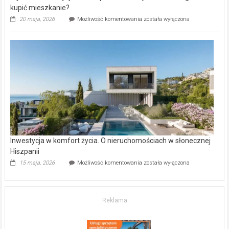
kupić mieszkanie?
Wybrane
20 maja, 2026
Możliwość komentowania
została wyłączona
inwestycje
deweloperskie
w Częstochowie
–
gdzie
kupić
mieszkanie?
Inwestycja w komfort życia. O nieruchomościach w słonecznej
Hiszpanii
Inwestycja
15 maja, 2026
Możliwość komentowania
została wyłączona
w komfort
życia.
O nieruchomościach
w słonecznej
Reklama
Hiszpanii