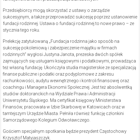
Przedsiębiorcy mogą skorzystać z ustawy o zarządzie
sukcesyjnym, a także przeprowadzić sukcesję poprzez ustanowienie
fundacji rodzinnej. Ustawa o fundacji rodzinnej to nowe prawo – ze
stycznia tego roku.
Prelekcję zatytułowaną „Fundacja rodzinna jako sposób na
sukcesję pokoleniową i zabezpieczenie majątku w firmach
rodzinnych” wygłosi Justyna Janota, prezeska dwóch spółek
zajmujących się usługami księgowymi i podatkowymi, prowadząca
też własną fundację. Ukończyła studia magisterskie ze specjalizacją
finanse publiczne i podatki oraz podyplomowe z zakresu
rachunkowości, audytu wewnętrznego i kontroli finansowej oraz
coachingu i Managera Ekonomii Społecznej. Jest też absolwentką
studiów doktoranckich na Wydziale Prawa i Administracji
Uniwersytetu Śląskiego. Ma certyfikat księgowy Ministerstwa
Finansów, pracowała w Izbie Skarbowej w Katowicach oraz w
tamtejszym Urzędzie Miasta. Pełniła również funkcję członkini
Samorządowego Kolegium Odwoławczego.
Gościem specjalnym spotkania będzie prezydent Częstochowy
Krzysztof Matyjaszczyk.