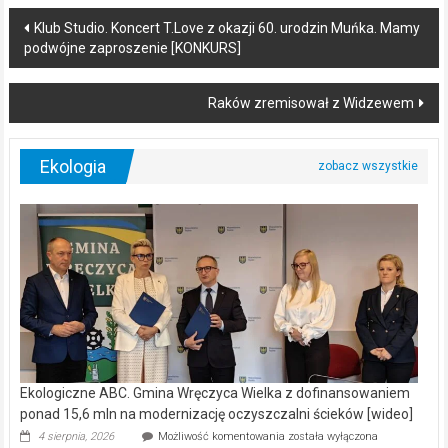
Post
Klub Studio. Koncert T.Love z okazji 60. urodzin Muńka. Mamy
podwójne zaproszenie [KONKURS]
navigation
Raków zremisował z Widzewem
Ekologia
Ekologiczne ABC. Gmina Wręczyca Wielka z dofinansowaniem
ponad 15,6 mln na modernizację oczyszczalni ścieków [wideo]
Ekologiczne
4 sierpnia, 2026
Możliwość komentowania
została wyłączona