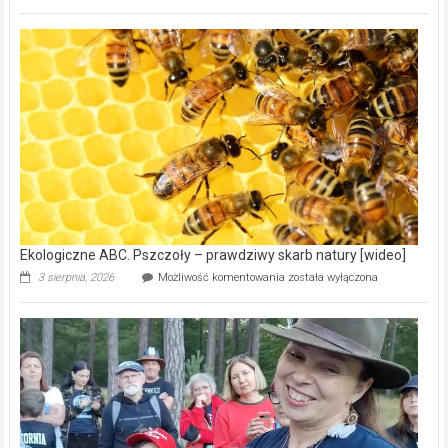
ABC.
Gmina
Wręczyca
Wielka
z
dofinansowaniem
ponad
15,6
mln
na
modernizację
oczyszczalni
ścieków
[wideo]
Ekologiczne ABC. Pszczoły – prawdziwy skarb natury [wideo]
Ekologiczne
3 sierpnia, 2026
Możliwość komentowania
została wyłączona
ABC.
Pszczoły
–
prawdziwy
skarb
natury
[wideo]