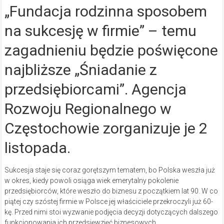
„Fundacja rodzinna sposobem
na sukcesję w firmie” – temu
zagadnieniu będzie poświęcone
najbliższe „Śniadanie z
przedsiębiorcami”. Agencja
Rozwoju Regionalnego w
Częstochowie zorganizuje je 2
listopada.
Sukcesja staje się coraz gorętszym tematem, bo Polska weszła już
w okres, kiedy powoli osiąga wiek emerytalny pokolenie
przedsiębiorców, które weszło do biznesu z początkiem lat 90. W co
piątej czy szóstej firmie w Polsce jej właściciele przekroczyli już 60-
kę. Przed nimi stoi wyzwanie podjęcia decyzji dotyczących dalszego
funkcjonowania ich przedsięwzięć biznesowych.