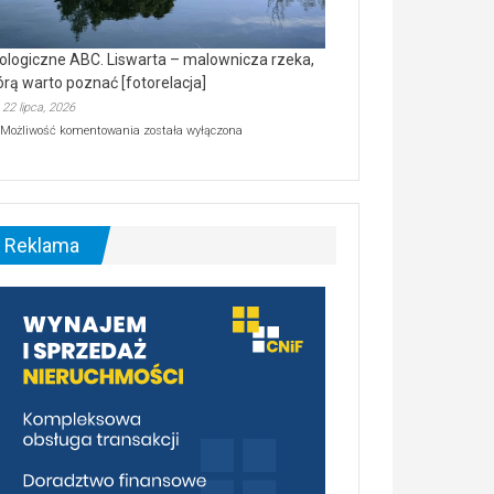
ologiczne ABC. Liswarta – malownicza rzeka,
órą warto poznać [fotorelacja]
22 lipca, 2026
Ekologiczne
Możliwość komentowania
została wyłączona
ABC.
Liswarta
–
malownicza
rzeka,
którą
Reklama
warto
poznać
[fotorelacja]