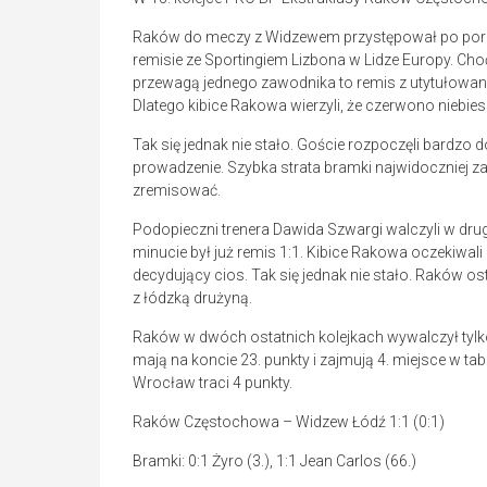
Raków do meczy z Widzewem przystępował po poraż
remisie ze Sportingiem Lizbona w Lidze Europy. Cho
przewagą jednego zawodnika to remis z utytułowany
Dlatego kibice Rakowa wierzyli, że czerwono niebi
Tak się jednak nie stało. Goście rozpoczęli bardzo 
prowadzenie. Szybka strata bramki najwidoczniej za
zremisować.
Podopieczni trenera Dawida Szwargi walczyli w drug
minucie był już remis 1:1. Kibice Rakowa oczekiwal
decydujący cios. Tak się jednak nie stało. Raków os
z łódzką drużyną.
Raków w dwóch ostatnich kolejkach wywalczył tylk
mają na koncie 23. punkty i zajmują 4. miejsce w 
Wrocław traci 4 punkty.
Raków Częstochowa – Widzew Łódź 1:1 (0:1)
Bramki: 0:1 Żyro (3.), 1:1 Jean Carlos (66.)