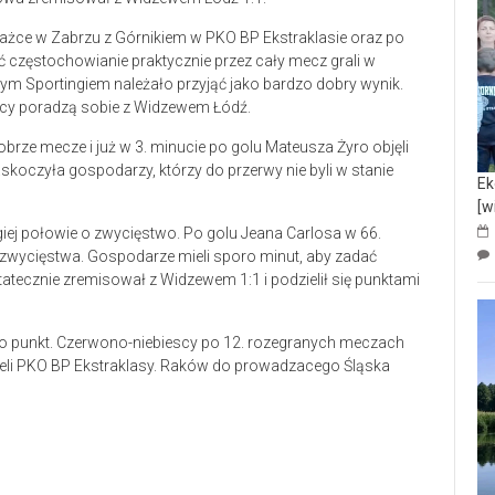
ce w Zabrzu z Górnikiem w PKO BP Ekstraklasie oraz po
ć częstochowianie praktycznie przez cały mecz grali w
m Sportingiem należało przyjąć jako bardzo dobry wynik.
escy poradzą sobie z Widzewem Łódź.
dobrze mecze i już w 3. minucie po golu Mateusza Żyro objęli
skoczyła gospodarzy, którzy do przerwy nie byli w stanie
Ek
[w
iej połowie o zwycięstwo. Po golu Jeana Carlosa w 66.
i zwycięstwa. Gospodarze mieli sporo minut, aby zadać
tatecznie zremisował z Widzewem 1:1 i podzielił się punktami
o punkt. Czerwono-niebiescy po 12. rozegranych meczach
tabeli PKO BP Ekstraklasy. Raków do prowadzacego Śląska