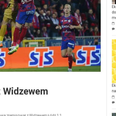
Ek
do
mo
Ek
z Widzewem
na
owa zremisował z Widzewem Łódź 1:1.