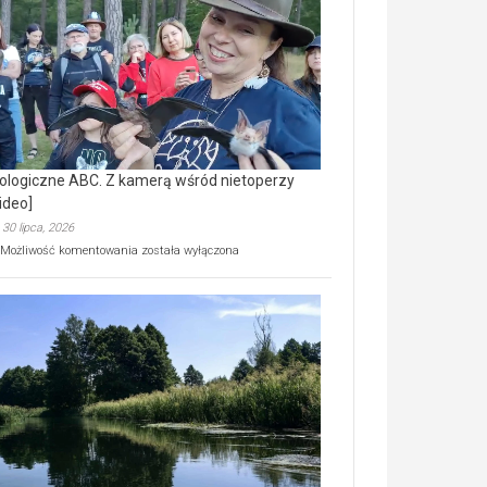
prawdziwy
skarb
natury
[wideo]
ologiczne ABC. Z kamerą wśród nietoperzy
ideo]
30 lipca, 2026
Ekologiczne
Możliwość komentowania
została wyłączona
ABC.
Z
kamerą
wśród
nietoperzy
[wideo]