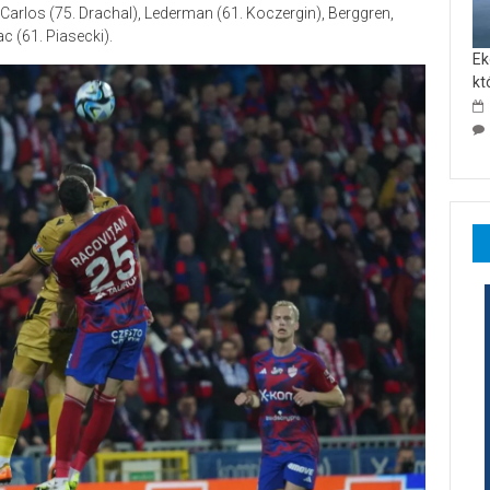
Carlos (75. Drachal), Lederman (61. Koczergin), Berggren,
ac (61. Piasecki).
Ek
kt