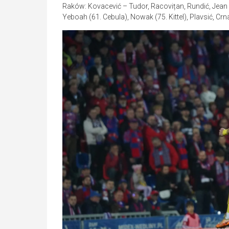
Raków: Kovacević – Tudor, Racovițan, Rundić, Jean 
Yeboah (61. Cebula), Nowak (75. Kittel), Plavsić, Crn