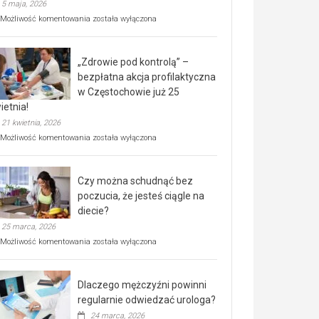
5 maja, 2026
Rusza
Możliwość komentowania
została wyłączona
miejski,
BEZPŁATNY
program
„Zdrowie pod kontrolą” –
rehabilitacji
dla
bezpłatna akcja profilaktyczna
seniorów!
w Częstochowie już 25
ietnia!
21 kwietnia, 2026
„Zdrowie
Możliwość komentowania
została wyłączona
pod
kontrolą”
–
Czy można schudnąć bez
bezpłatna
akcja
poczucia, że jesteś ciągle na
profilaktyczna
diecie?
w
25 marca, 2026
Częstochowie
już
Czy
Możliwość komentowania
została wyłączona
25
można
kwietnia!
schudnąć
bez
Dlaczego mężczyźni powinni
poczucia,
że
regularnie odwiedzać urologa?
jesteś
24 marca, 2026