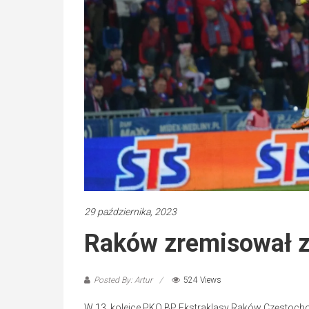
29 października, 2023
Raków zremisował 
Posted By: Artur
524 Views
W 13. kolejce PKO BP Ekstraklasy Raków Częstoch