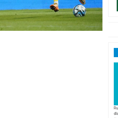
Ru
dl