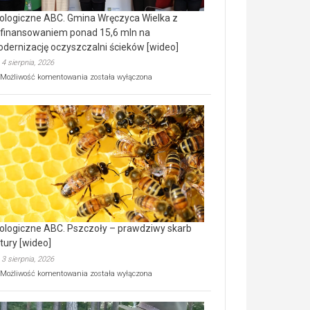
ologiczne ABC. Gmina Wręczyca Wielka z
finansowaniem ponad 15,6 mln na
dernizację oczyszczalni ścieków [wideo]
4 sierpnia, 2026
Ekologiczne
Możliwość komentowania
została wyłączona
ABC.
Gmina
Wręczyca
Wielka
z
dofinansowaniem
ponad
15,6
mln
na
modernizację
oczyszczalni
ścieków
ologiczne ABC. Pszczoły – prawdziwy skarb
[wideo]
tury [wideo]
3 sierpnia, 2026
Ekologiczne
Możliwość komentowania
została wyłączona
ABC.
Pszczoły
–