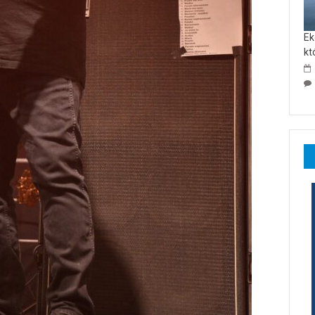
Ek
kt