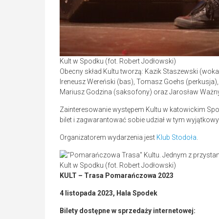
Kult w Spodku (fot. Robert Jodłowski)
Obecny skład Kultu tworzą: Kazik Staszewski (wokal)
Ireneusz Wereński (bas), Tomasz Goehs (perkusja),
Mariusz Godzina (saksofony) oraz Jarosław Ważny
Zainteresowanie występem Kultu w katowickim Spodku
bilet i zagwarantować sobie udział w tym wyjątkow
Organizatorem wydarzenia jest
Klub Stodoła
.
Kult w Spodku (fot. Robert Jodłowski)
KULT – Trasa Pomarańczowa 2023
4 listopada 2023, Hala Spodek
Bilety dostępne w sprzedaży internetowej: