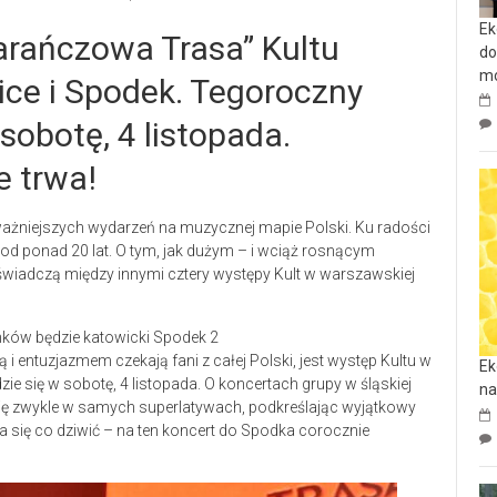
Ek
marańczowa Trasa” Kultu
do
mo
ce i Spodek. Tegoroczny
sobotę, 4 listopada.
e trwa!
ażniejszych wydarzeń na muzycznej mapie Polski. Ku radości
d ponad 20 lat. O tym, jak dużym – i wciąż rosnącym
j świadczą między innymi cztery występy Kult w warszawskiej
 i entuzjazmem czekają fani z całej Polski, jest występ Kultu w
Ek
 się w sobotę, 4 listopada. O koncertach grupy w śląskiej
na
się zwykle w samych superlatywach, podkreślając wyjątkowy
ma się co dziwić – na ten koncert do Spodka corocznie