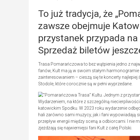
To już tradycja, że „Po
zawsze obejmuje Katowi
przystanek przypada na 
Sprzedaż biletów jeszcz
Trasa Pomarańczowa to bez wątpienia jedno z najw
fanów, Kult ma ją w swoim stałym harmonogramie o
zainteresowaniem – cieszą się te koncerty najlepie
Stodole, które corocznie są w pełni wyprzedane.
Wydarzeniem, na które z szczególną niecierpliwością
katowickim Spodku. W 2023 roku wydarzenie odbędzie
hali zarówno sami muzycy, jak i fani wypowiadają 
przepływ energii między sceną a odbiorcami. I nie 
zjeżdżają się najwierniejsi fani Kult z całej Polski.