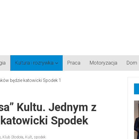
gia
Kultura i rozrywka
Praca
Motoryzacja
Dom
a” Kultu. Jednym z
 katowicki Spodek
e
,
Klub Stodoła
,
Kult
,
spodek