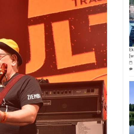
Ek
[w