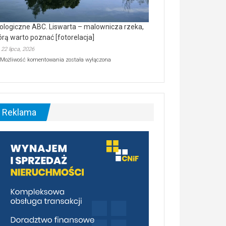
ologiczne ABC. Liswarta – malownicza rzeka,
órą warto poznać [fotorelacja]
22 lipca, 2026
Ekologiczne
Możliwość komentowania
została wyłączona
ABC.
Liswarta
–
malownicza
rzeka,
którą
Reklama
warto
poznać
[fotorelacja]