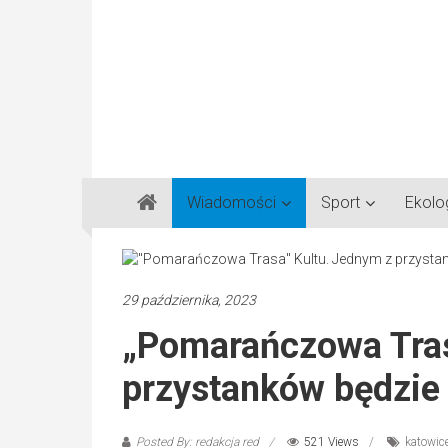
Gazeta
Wiadomości
Sport
Ekolo
Regionalna
Częstochowa,
Kłobuck,
Lubliniec,
29 października, 2023
Myszków
„Pomarańczowa Tras
przystanków będzie
Posted By: redakcja red
521 Views
katowic