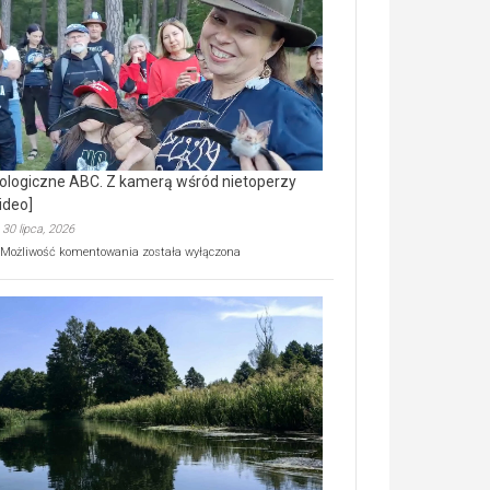
prawdziwy
skarb
natury
[wideo]
ologiczne ABC. Z kamerą wśród nietoperzy
ideo]
30 lipca, 2026
Ekologiczne
Możliwość komentowania
została wyłączona
ABC.
Z
kamerą
wśród
nietoperzy
[wideo]