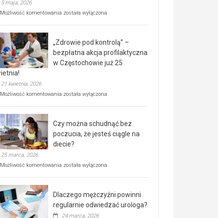
5 maja, 2026
Rusza
Możliwość komentowania
została wyłączona
miejski,
BEZPŁATNY
program
„Zdrowie pod kontrolą” –
rehabilitacji
dla
bezpłatna akcja profilaktyczna
seniorów!
w Częstochowie już 25
ietnia!
21 kwietnia, 2026
„Zdrowie
Możliwość komentowania
została wyłączona
pod
kontrolą”
–
Czy można schudnąć bez
bezpłatna
akcja
poczucia, że jesteś ciągle na
profilaktyczna
diecie?
w
25 marca, 2026
Częstochowie
już
Czy
Możliwość komentowania
została wyłączona
25
można
kwietnia!
schudnąć
bez
Dlaczego mężczyźni powinni
poczucia,
że
regularnie odwiedzać urologa?
jesteś
24 marca, 2026