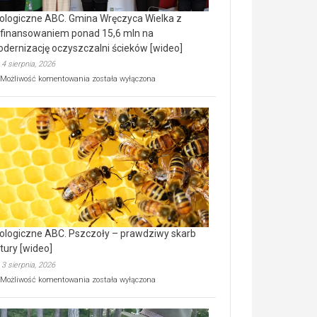
ologiczne ABC. Gmina Wręczyca Wielka z
finansowaniem ponad 15,6 mln na
dernizację oczyszczalni ścieków [wideo]
4 sierpnia, 2026
Ekologiczne
Możliwość komentowania
została wyłączona
ABC.
Gmina
Wręczyca
Wielka
z
dofinansowaniem
ponad
15,6
mln
na
modernizację
oczyszczalni
ścieków
ologiczne ABC. Pszczoły – prawdziwy skarb
[wideo]
tury [wideo]
3 sierpnia, 2026
Ekologiczne
Możliwość komentowania
została wyłączona
ABC.
Pszczoły
–