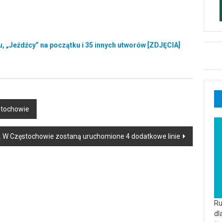
, „Jeźdźcy” na początku i 35 innych utworów [ZDJĘCIA]
stochowie
. W Częstochowie zostaną uruchomione 4 dodatkowe linie
Ru
dl