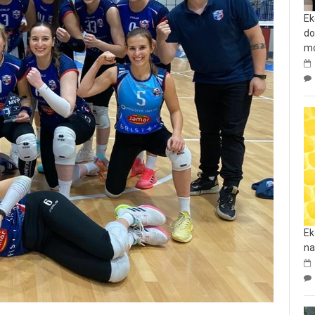
Ek
do
mo
Ek
na