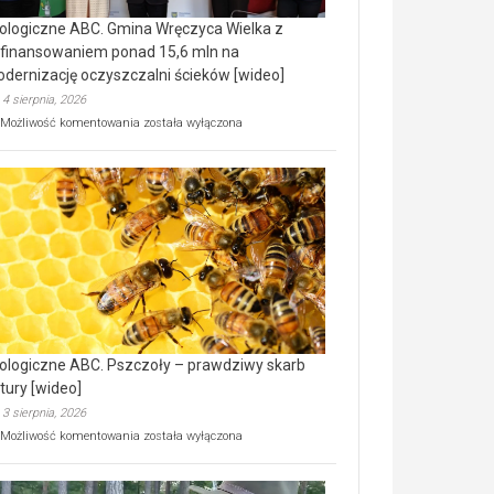
ologiczne ABC. Gmina Wręczyca Wielka z
finansowaniem ponad 15,6 mln na
dernizację oczyszczalni ścieków [wideo]
4 sierpnia, 2026
Ekologiczne
Możliwość komentowania
została wyłączona
ABC.
Gmina
Wręczyca
Wielka
z
dofinansowaniem
ponad
15,6
mln
na
modernizację
oczyszczalni
ścieków
ologiczne ABC. Pszczoły – prawdziwy skarb
[wideo]
tury [wideo]
3 sierpnia, 2026
Ekologiczne
Możliwość komentowania
została wyłączona
ABC.
Pszczoły
–