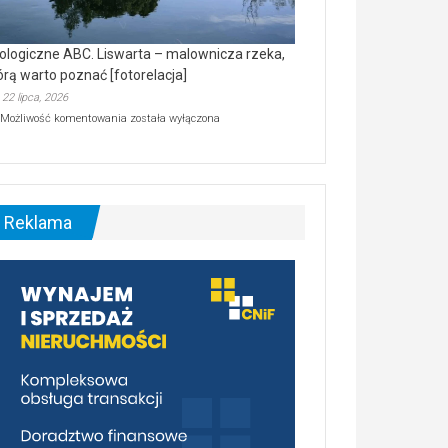
ologiczne ABC. Liswarta – malownicza rzeka,
órą warto poznać [fotorelacja]
22 lipca, 2026
Ekologiczne
Możliwość komentowania
została wyłączona
ABC.
Liswarta
–
malownicza
rzeka,
którą
Reklama
warto
poznać
[fotorelacja]