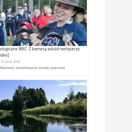
prawdziwy
skarb
natury
[wideo]
ologiczne ABC. Z kamerą wśród nietoperzy
ideo]
30 lipca, 2026
Ekologiczne
Możliwość komentowania
została wyłączona
ABC.
Z
kamerą
wśród
nietoperzy
[wideo]