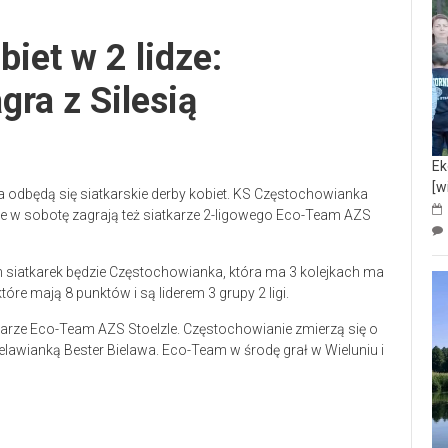
biet w 2 lidze:
ra z Silesią
Ek
[w
na odbędą się siatkarskie derby kobiet. KS Częstochowianka
 w sobotę zagrają też siatkarze 2-ligowego Eco-Team AZS
atkarek będzie Częstochowianka, która ma 3 kolejkach ma
które mają 8 punktów i są liderem 3 grupy 2 ligi.
karze Eco-Team AZS Stoelzle. Częstochowianie zmierzą się o
ielawianką Bester Bielawa. Eco-Team w środę grał w Wieluniu i