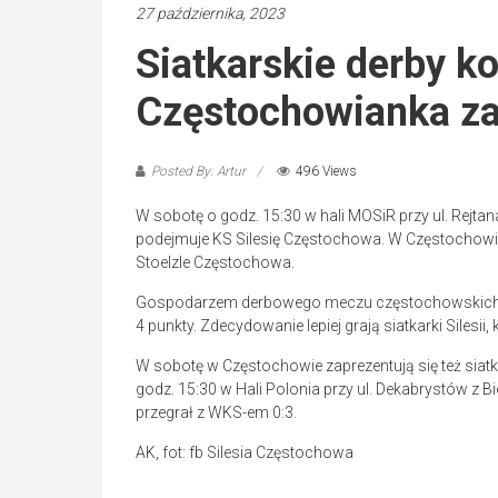
27 października, 2023
Siatkarskie derby ko
Częstochowianka zag
Posted By: Artur
496 Views
W sobotę o godz. 15:30 w hali MOSiR przy ul. Rejta
podejmuje KS Silesię Częstochowa. W Częstochowie
Stoelzle Częstochowa.
Gospodarzem derbowego meczu częstochowskich si
4 punkty. Zdecydowanie lepiej grają siatkarki Silesii, 
W sobotę w Częstochowie zaprezentują się też siat
godz. 15:30 w Hali Polonia przy ul. Dekabrystów z B
przegrał z WKS-em 0:3.
AK, fot: fb Silesia Częstochowa