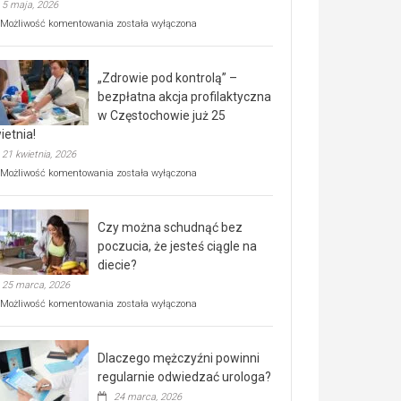
5 maja, 2026
Rusza
Możliwość komentowania
została wyłączona
miejski,
BEZPŁATNY
program
„Zdrowie pod kontrolą” –
rehabilitacji
dla
bezpłatna akcja profilaktyczna
seniorów!
w Częstochowie już 25
ietnia!
21 kwietnia, 2026
„Zdrowie
Możliwość komentowania
została wyłączona
pod
kontrolą”
–
Czy można schudnąć bez
bezpłatna
akcja
poczucia, że jesteś ciągle na
profilaktyczna
diecie?
w
25 marca, 2026
Częstochowie
już
Czy
Możliwość komentowania
została wyłączona
25
można
kwietnia!
schudnąć
bez
Dlaczego mężczyźni powinni
poczucia,
że
regularnie odwiedzać urologa?
jesteś
24 marca, 2026