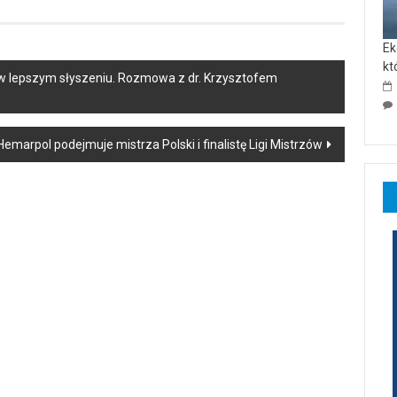
Ek
kt
w lepszym słyszeniu. Rozmowa z dr. Krzysztofem
emarpol podejmuje mistrza Polski i finalistę Ligi Mistrzów