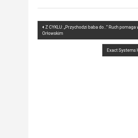
Post
Z CYKLU: „Przychodzi baba do…” Ruch pomaga 
Orłowskim
navigation
Exact Systems H