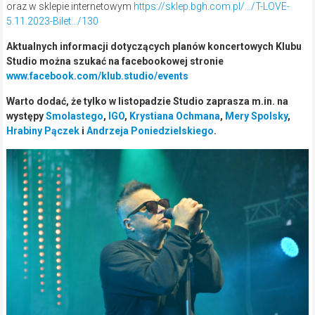
oraz w sklepie internetowym
https://sklep.bgh.com.pl/…/T-LOVE-
5.11.2023-Bilet…/130
Aktualnych informacji dotyczących planów koncertowych Klubu
Studio można szukać na facebookowej stronie
www.facebook.com/klub.studio/events
Warto dodać, że tylko w listopadzie Studio zaprasza m.in. na
występy
Smolastego
,
IGO
,
Krystiana Ochmana
,
Mery Spolsky
,
Hrabiny Pączek
i
Andrzeja Poniedzielskiego
.