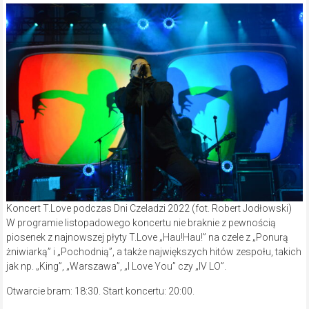
Koncert T.Love podczas Dni Czeladzi 2022 (fot. Robert Jodłowski)
W programie listopadowego koncertu nie braknie z pewnością
piosenek z najnowszej płyty T.Love „Hau!Hau!” na czele z „Ponurą
żniwiarką” i „Pochodnią”, a także największych hitów zespołu, takich
jak np. „King”, „Warszawa”, „I Love You” czy „IV LO”.
Otwarcie bram: 18:30. Start koncertu: 20:00.