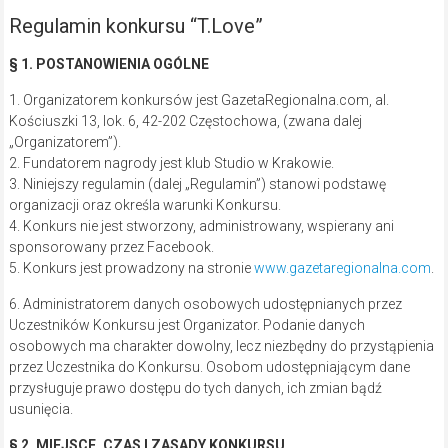
Regulamin konkursu “T.Love”
§ 1. POSTANOWIENIA OGÓLNE
1. Organizatorem konkursów jest GazetaRegionalna.com, al.
Kościuszki 13, lok. 6, 42-202 Częstochowa, (zwana dalej
„Organizatorem”).
2. Fundatorem nagrody jest klub Studio w Krakowie.
3. Niniejszy regulamin (dalej „Regulamin”) stanowi podstawę
organizacji oraz określa warunki Konkursu.
4. Konkurs nie jest stworzony, administrowany, wspierany ani
sponsorowany przez Facebook.
5. Konkurs jest prowadzony na stronie
www.gazetaregionalna.com
.
6. Administratorem danych osobowych udostępnianych przez
Uczestników Konkursu jest Organizator. Podanie danych
osobowych ma charakter dowolny, lecz niezbędny do przystąpienia
przez Uczestnika do Konkursu. Osobom udostępniającym dane
przysługuje prawo dostępu do tych danych, ich zmian bądź
usunięcia.
§ 2. MIEJSCE, CZAS I ZASADY KONKURSU