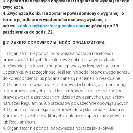
3. Spośród nadesłanych odpowiedzi Organizator wyłoni jednego
zwycięzcę.
4. Zwycięzca Konkursu zostanie powiadomiony o wygranej i o
formie jej odbioru w wiadomości mailowej wysłanej z
adresu
konkursy@gazetaregionalna.com
najpóźniej do 29
października do godz. 22.
§ 7. ZAKRES ODPOWIEDZIALNOŚCI ORGANIZATORA
1. Organizator nie ponosi odpowiedzialności za rzetelność i
prawdziwość danych Uczestników Konkursu, w tym za brak
możliwości przekazania nagród, z przyczyny leżących po stronie
Uczestnika, w szczególności, jeśli ten nie podał prawdziwego adresu
do korespondencji lub podane dane są niepełne lub nieaktualne.
2. Organizator oświadcza, że nie prowadzi kontroli, ani monitoringu
treści umieszczanych przez Uczestników w zakresie rzetelności i
prawdziwości, z zastrzeżeniem działań związanych z usunięciem
naruszeń Regulaminu lub przepisów powszechnie obowiązujących.
3. Organizator zastrzega sobie prawo do wykluczenia z udziału w
Konkursie Uczestników, których działania są sprzeczne z prawem
lub Regulaminem.
4. Organizator nie ponosi odpowiedzialności za jakiekolwiek