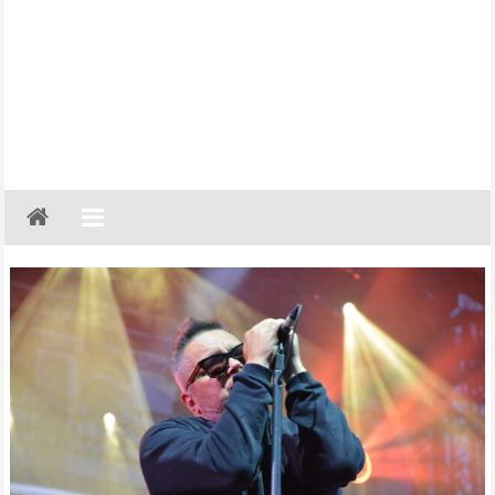
Gazeta
Regionalna
Częstochowa,
Kłobuck,
Lubliniec,
Myszków