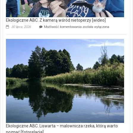
Ekologiczne ABC. Z kamerą wśród nietoperzy [wideo]
Ekologiczne
30 lipca, 2026
Możliwość komentowania
została wyłączona
ABC.
Z
kamerą
wśród
nietoperzy
[wideo]
Ekologiczne ABC. Liswarta – malownicza rzeka, którą warto
poznać [fotorelacja]