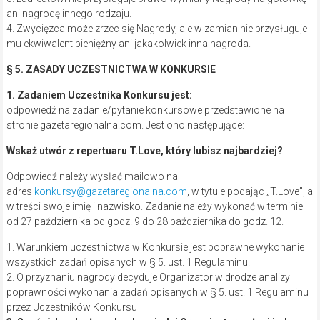
ani nagrodę innego rodzaju.
4. Zwycięzca może zrzec się Nagrody, ale w zamian nie przysługuje
mu ekwiwalent pieniężny ani jakakolwiek inna nagroda.
§ 5. ZASADY UCZESTNICTWA W KONKURSIE
1. Zadaniem Uczestnika Konkursu jest:
odpowiedź na zadanie/pytanie konkursowe przedstawione na
stronie gazetaregionalna.com. Jest ono następujące:
Wskaż utwór z repertuaru T.Love, który lubisz najbardziej?
Odpowiedź należy wysłać mailowo na
adres
konkursy@gazetaregionalna.com
, w tytule podając „T.Love”, a
w treści swoje imię i nazwisko. Zadanie należy wykonać w terminie
od 27 października od godz. 9 do 28 października do godz. 12.
1. Warunkiem uczestnictwa w Konkursie jest poprawne wykonanie
wszystkich zadań opisanych w § 5. ust. 1 Regulaminu.
2. O przyznaniu nagrody decyduje Organizator w drodze analizy
poprawności wykonania zadań opisanych w § 5. ust. 1 Regulaminu
przez Uczestników Konkursu