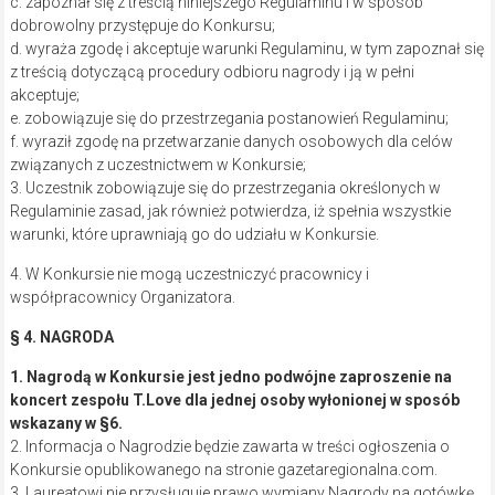
c. zapoznał się z treścią niniejszego Regulaminu i w sposób
dobrowolny przystępuje do Konkursu;
d. wyraża zgodę i akceptuje warunki Regulaminu, w tym zapoznał się
z treścią dotyczącą procedury odbioru nagrody i ją w pełni
akceptuje;
e. zobowiązuje się do przestrzegania postanowień Regulaminu;
f. wyraził zgodę na przetwarzanie danych osobowych dla celów
związanych z uczestnictwem w Konkursie;
3. Uczestnik zobowiązuje się do przestrzegania określonych w
Regulaminie zasad, jak również potwierdza, iż spełnia wszystkie
warunki, które uprawniają go do udziału w Konkursie.
4. W Konkursie nie mogą uczestniczyć pracownicy i
współpracownicy Organizatora.
§ 4. NAGRODA
1. Nagrodą w Konkursie jest jedno podwójne zaproszenie na
koncert zespołu T.Love dla jednej osoby wyłonionej w sposób
wskazany w §6.
2. Informacja o Nagrodzie będzie zawarta w treści ogłoszenia o
Konkursie opublikowanego na stronie gazetaregionalna.com.
3. Laureatowi nie przysługuje prawo wymiany Nagrody na gotówkę