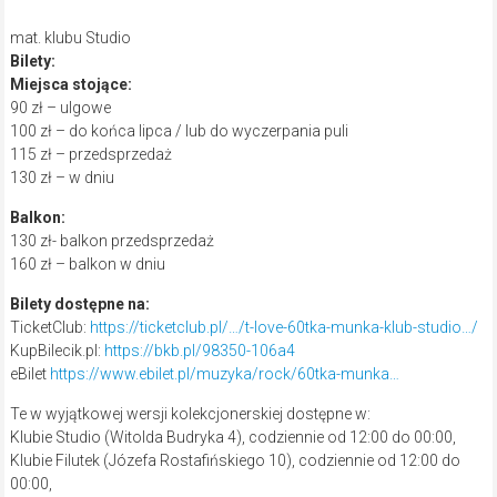
mat. klubu Studio
Bilety:
Miejsca stojące:
90 zł – ulgowe
100 zł – do końca lipca / lub do wyczerpania puli
115 zł – przedsprzedaż
130 zł – w dniu
Balkon:
130 zł- balkon przedsprzedaż
160 zł – balkon w dniu
Bilety dostępne na:
TicketClub:
https://ticketclub.pl/…/t-love-60tka-munka-klub-studio…/
KupBilecik.pl:
https://bkb.pl/98350-106a4
eBilet
https://www.ebilet.pl/muzyka/rock/60tka-munka…
Te w wyjątkowej wersji kolekcjonerskiej dostępne w:
Klubie Studio (Witolda Budryka 4), codziennie od 12:00 do 00:00,
Klubie Filutek (Józefa Rostafińskiego 10), codziennie od 12:00 do
00:00,