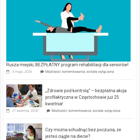
Rusza miejski, BEZPŁATNY program rehabilitacji dla seniorów!
Rusza
5 maja, 2026
Możliwość komentowania
została wyłączona
miejski,
BEZPŁATNY
program
„Zdrowie pod kontrolą” – bezpłatna akcja
rehabilitacji
dla
profilaktyczna w Częstochowie już 25
seniorów!
kwietnia!
„Zdrowie
21 kwietnia, 2026
Możliwość komentowania
została wyłączona
pod
kontrolą”
–
Czy można schudnąć bez poczucia, że
bezpłatna
akcja
jesteś ciągle na diecie?