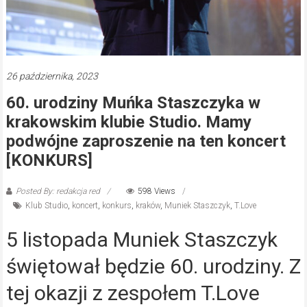
26 października, 2023
60. urodziny Muńka Staszczyka w
krakowskim klubie Studio. Mamy
podwójne zaproszenie na ten koncert
[KONKURS]
Posted By: redakcja red
598 Views
Klub Studio
,
koncert
,
konkurs
,
kraków
,
Muniek Staszczyk
,
T.Love
5 listopada Muniek Staszczyk
świętował będzie 60. urodziny. Z
tej okazji z zespołem T.Love