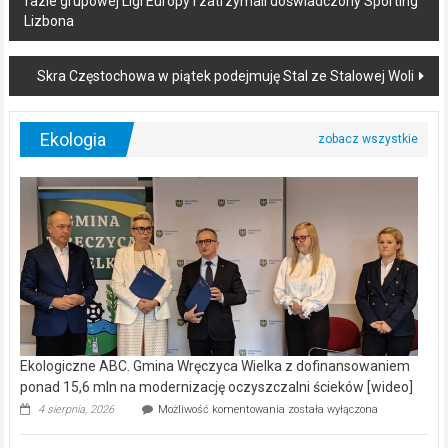
fazie grupowej Ligi Europy i zatrzymali doświadczony Sporting
navigation
Lizbona
Skra Częstochowa w piątek podejmuję Stal ze Stalowej Woli
Ekologia
Ekologiczne ABC. Gmina Wręczyca Wielka z dofinansowaniem
ponad 15,6 mln na modernizację oczyszczalni ścieków [wideo]
Ekologiczne
4 sierpnia, 2026
Możliwość komentowania
została wyłączona
ABC.
Gmina