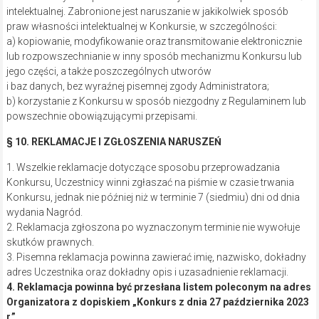
intelektualnej. Zabronione jest naruszanie w jakikolwiek sposób
praw własności intelektualnej w Konkursie, w szczególności:
a) kopiowanie, modyfikowanie oraz transmitowanie elektronicznie
lub rozpowszechnianie w inny sposób mechanizmu Konkursu lub
jego części, a także poszczególnych utworów
i baz danych, bez wyraźnej pisemnej zgody Administratora;
b) korzystanie z Konkursu w sposób niezgodny z Regulaminem lub
powszechnie obowiązującymi przepisami.
§ 10. REKLAMACJE I ZGŁOSZENIA NARUSZEŃ
1. Wszelkie reklamacje dotyczące sposobu przeprowadzania
Konkursu, Uczestnicy winni zgłaszać na piśmie w czasie trwania
Konkursu, jednak nie później niż w terminie 7 (siedmiu) dni od dnia
wydania Nagród.
2. Reklamacja zgłoszona po wyznaczonym terminie nie wywołuje
skutków prawnych.
3. Pisemna reklamacja powinna zawierać imię, nazwisko, dokładny
adres Uczestnika oraz dokładny opis i uzasadnienie reklamacji.
4. Reklamacja powinna być przesłana listem poleconym na adres
Organizatora z dopiskiem „Konkurs z dnia 27 października 2023
r.”.