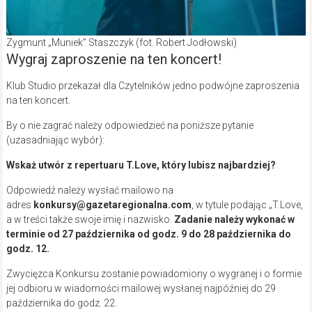
Zygmunt „Muniek” Staszczyk (fot. Robert Jodłowski)
Wygraj zaproszenie na ten koncert!
Klub Studio przekazał dla Czytelników jedno podwójne zaproszenia
na ten koncert.
By o nie zagrać należy odpowiedzieć na poniższe pytanie
(uzasadniając wybór):
Wskaż utwór z repertuaru T.Love, który lubisz najbardziej?
Odpowiedź należy wysłać mailowo na
adres
konkursy@gazetaregionalna.com
, w tytule podając „T.Love,
a w treści także swoje imię i nazwisko.
Zadanie należy wykonać w
terminie od 27 października od godz. 9 do 28 października do
godz. 12.
Zwycięzca Konkursu zostanie powiadomiony o wygranej i o formie
jej odbioru w wiadomości mailowej wysłanej najpóźniej do 29
października do godz. 22.