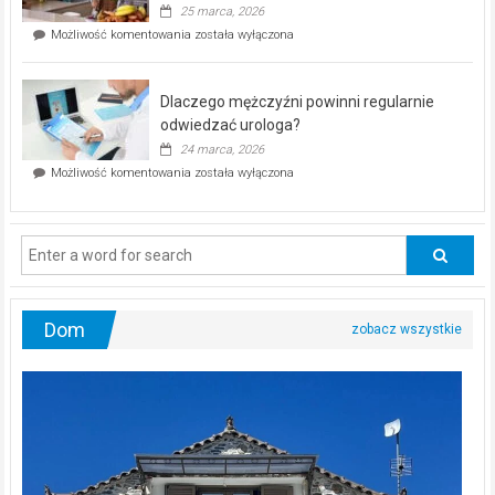
profilaktyczna
25 marca, 2026
w
Czy
Możliwość komentowania
została wyłączona
Częstochowie
można
już
schudnąć
25
bez
kwietnia!
Dlaczego mężczyźni powinni regularnie
poczucia,
że
odwiedzać urologa?
jesteś
24 marca, 2026
ciągle
Dlaczego
Możliwość komentowania
została wyłączona
na
mężczyźni
diecie?
powinni
regularnie
odwiedzać
urologa?
Dom