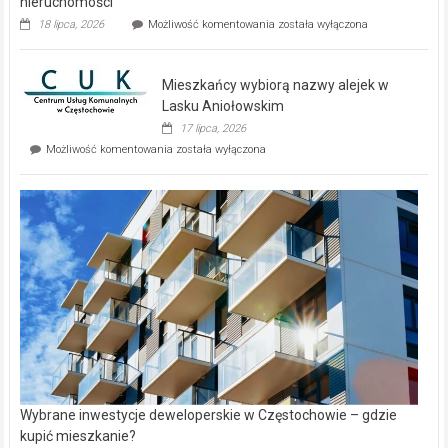
nieruchomości
Dwa
18 lipca, 2026
Możliwość komentowania
została wyłączona
zupełnie
nowe
domy
Mieszkańcy wybiorą nazwy alejek w
na
wyspie
Lasku Aniołowskim
Evia.
17 lipca, 2026
Perełka
Mieszkańcy
Możliwość komentowania
została wyłączona
na
wybiorą
rynku
nazwy
nieruchomości
alejek
w
Lasku
Aniołowskim
Wybrane inwestycje deweloperskie w Częstochowie – gdzie
kupić mieszkanie?