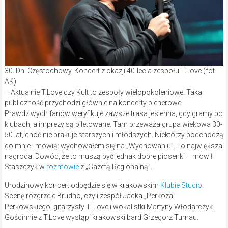
30. Dni Częstochowy. Koncert z okazji 40-lecia zespołu T.Love (fot.
AK)
– Aktualnie T.Love czy Kult to zespoły wielopokoleniowe. Taka
publiczność przychodzi głównie na koncerty plenerowe.
Prawdziwych fanów weryfikuje zawsze trasa jesienna, gdy gramy po
klubach, a imprezy są biletowane. Tam przeważa grupa wiekowa 30-
50 lat, choć nie brakuje starszych i młodszych. Niektórzy podchodzą
do mnie i mówią: wychowałem się na „Wychowaniu”. To największa
nagroda. Dowód, że to muszą być jednak dobre piosenki – mówił
Staszczyk w
rozmowie
z „Gazetą Regionalną”.
Urodzinowy koncert odbędzie się w krakowskim
Klubie Studio
.
Scenę rozgrzeje Brudno, czyli zespół Jacka „Perkoza”
Perkowskiego, gitarzysty T. Love i wokalistki Martyny Włodarczyk.
Gościnnie z T.Love wystąpi krakowski bard Grzegorz Turnau.