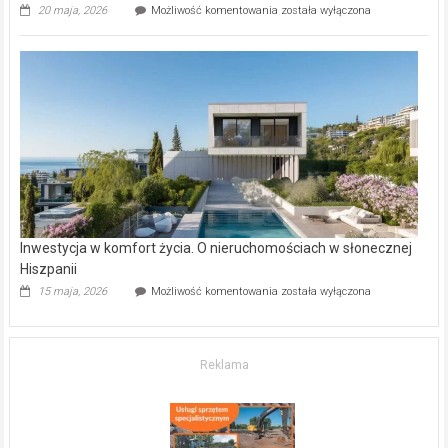
Wybrane
20 maja, 2026
Możliwość komentowania
została wyłączona
inwestycje
deweloperskie
w Częstochowie
–
gdzie
kupić
mieszkanie?
Inwestycja w komfort życia. O nieruchomościach w słonecznej
Hiszpanii
Inwestycja
15 maja, 2026
Możliwość komentowania
została wyłączona
w komfort
życia.
O nieruchomościach
w słonecznej
Reklama
Hiszpanii