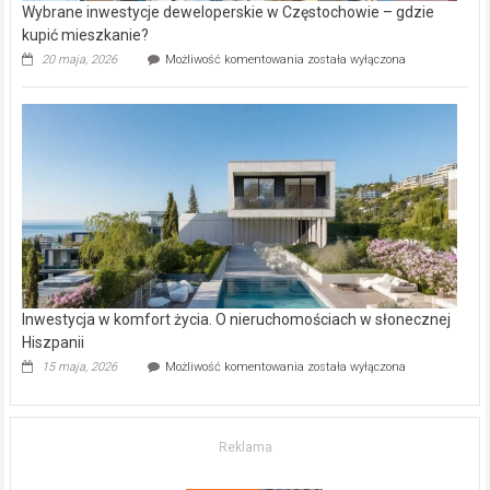
Wybrane inwestycje deweloperskie w Częstochowie – gdzie
kupić mieszkanie?
Wybrane
20 maja, 2026
Możliwość komentowania
została wyłączona
inwestycje
deweloperskie
w Częstochowie
–
gdzie
kupić
mieszkanie?
Inwestycja w komfort życia. O nieruchomościach w słonecznej
Hiszpanii
Inwestycja
15 maja, 2026
Możliwość komentowania
została wyłączona
w komfort
życia.
O nieruchomościach
w słonecznej
Reklama
Hiszpanii