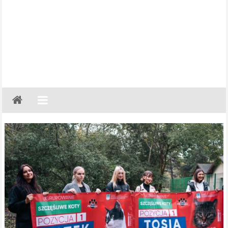
Gazeta
Regionalna
Częstochowa,
Kłobuck,
Lubliniec,
Myszków