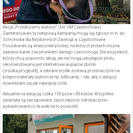
Akcja „Przedłużamy wybory!” (fot. UM Częstochowy)
Zainteresowani tą nietypową kampanią mogą się zgłosić m.in. do
Schroniska dla Bezdomnych Zwierząt w Częstochowie.
Poszukiwani są właściciele posesji, na których płotach można
zawiesić baner z wizerunkiem danego czworonoga. Dla wszystkich,
którzy chcą wspomóc akcję, ale nie mogą udostępnić płotu,
rekomendowana jest internetowe wsparcie zbiórki
(zrzutka.pl/vgbut8), a zebrane środki zostaną przeznaczone na
kolejne materiały wyborcze np. billboardy – tak, aby o adopcji
dowiedziało się jak najwięcej osób.
Aktualnie na adopcję czeka 150 psów i 90 kotów. Wszystkie
zwierzęta są zaczipowane, zaszczepione, odrobaczone i
wykastrowane (o ile wiek na to pozwolił).