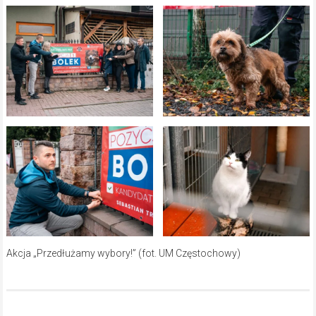
Akcja „Przedłużamy wybory!” (fot. UM Częstochowy)