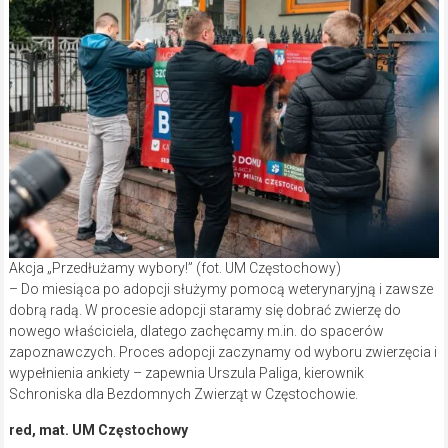
Akcja „Przedłużamy wybory!” (fot. UM Częstochowy)
– Do miesiąca po adopcji służymy pomocą weterynaryjną i zawsze
dobrą radą. W procesie adopcji staramy się dobrać zwierzę do
nowego właściciela, dlatego zachęcamy m.in. do spacerów
zapoznawczych. Proces adopcji zaczynamy od wyboru zwierzęcia i
wypełnienia ankiety – zapewnia Urszula Paliga, kierownik
Schroniska dla Bezdomnych Zwierząt w Częstochowie.
red, mat. UM Częstochowy