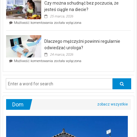
Czy można schudnąć bez poczucia, że
bezpłatna
akcja
jesteś ciągle na diecie?
profilaktyczna
25 marca, 2026
w
Czy
Możliwość komentowania
została wyłączona
Częstochowie
można
już
schudnąć
25
bez
kwietnia!
Dlaczego mężczyźni powinni regularnie
poczucia,
że
odwiedzać urologa?
jesteś
24 marca, 2026
ciągle
Dlaczego
Możliwość komentowania
została wyłączona
na
mężczyźni
diecie?
powinni
regularnie
odwiedzać
urologa?
Dom