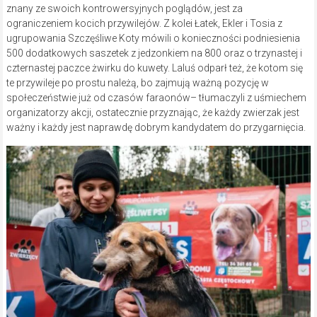
znany ze swoich kontrowersyjnych poglądów, jest za
ograniczeniem kocich przywilejów. Z kolei Łatek, Ekler i Tosia z
ugrupowania Szczęśliwe Koty mówili o konieczności podniesienia
500 dodatkowych saszetek z jedzonkiem na 800 oraz o trzynastej i
czternastej paczce żwirku do kuwety. Laluś odparł też, że kotom się
te przywileje po prostu należą, bo zajmują ważną pozycję w
społeczeństwie już od czasów faraonów– tłumaczyli z uśmiechem
organizatorzy akcji, ostatecznie przyznając, że każdy zwierzak jest
ważny i każdy jest naprawdę dobrym kandydatem do przygarnięcia.