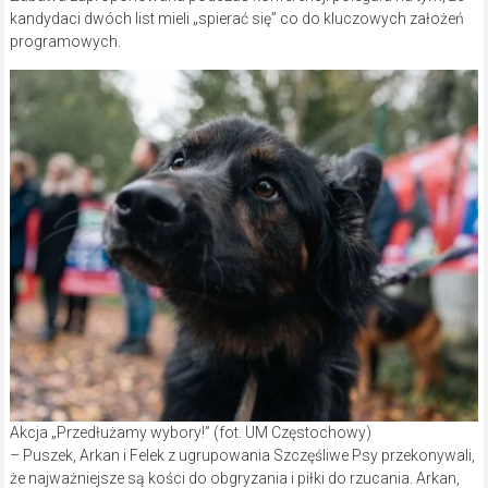
kandydaci dwóch list mieli „spierać się” co do kluczowych założeń
programowych.
Akcja „Przedłużamy wybory!” (fot. UM Częstochowy)
– Puszek, Arkan i Felek z ugrupowania Szczęśliwe Psy przekonywali,
że najważniejsze są kości do obgryzania i piłki do rzucania. Arkan,