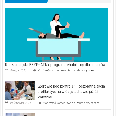
Rusza miejski, BEZPŁATNY program rehabilitacji dla seniorów!
Rusza
5 maja, 2026
Możliwość komentowania
została wyłączona
miejski,
BEZPŁATNY
program
„Zdrowie pod kontrolą” – bezpłatna akcja
rehabilitacji
dla
profilaktyczna w Częstochowie już 25
seniorów!
kwietnia!
„Zdrowie
21 kwietnia, 2026
Możliwość komentowania
została wyłączona
pod
kontrolą”
–