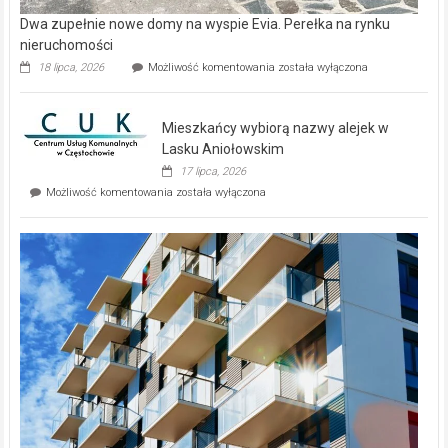
Dwa zupełnie nowe domy na wyspie Evia. Perełka na rynku
nieruchomości
Dwa
18 lipca, 2026
Możliwość komentowania
została wyłączona
zupełnie
nowe
domy
Mieszkańcy wybiorą nazwy alejek w
na
wyspie
Lasku Aniołowskim
Evia.
17 lipca, 2026
Perełka
Mieszkańcy
Możliwość komentowania
została wyłączona
na
wybiorą
rynku
nazwy
nieruchomości
alejek
w
Lasku
Aniołowskim