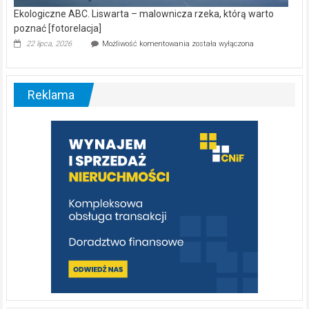
Ekologiczne ABC. Liswarta – malownicza rzeka, którą warto
poznać [fotorelacja]
Ekologiczne
22 lipca, 2026
Możliwość komentowania
została wyłączona
ABC.
Liswarta
–
malownicza
Reklama
rzeka,
którą
warto
poznać
[fotorelacja]