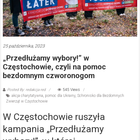
25 października, 2023
„Przedłużamy wybory!” w
Częstochowie, czyli na pomoc
bezdomnym czworonogom
Posted By: redakcja red
545 Views
akcja charytatywna
,
pomoc dla Ukrainy
,
Schronisko dla Bezdomnych
Zwierząt w Częstochowie
W Częstochowie ruszyła
kampania „Przedłużamy