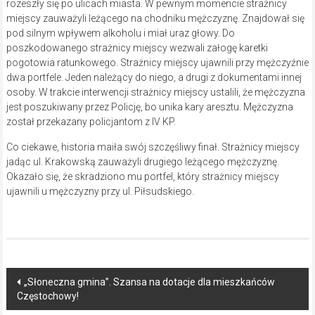
rozeszły się po ulicach miasta. W pewnym momencie strażnicy
miejscy zauważyli leżącego na chodniku mężczyznę. Znajdował się
pod silnym wpływem alkoholu i miał uraz głowy. Do
poszkodowanego strażnicy miejscy wezwali załogę karetki
pogotowia ratunkowego. Strażnicy miejscy ujawnili przy mężczyźnie
dwa portfele. Jeden należący do niego, a drugi z dokumentami innej
osoby. W trakcie interwencji strażnicy miejscy ustalili, że mężczyzna
jest poszukiwany przez Policję, bo unika kary aresztu. Mężczyzna
został przekazany policjantom z IV KP.
Co ciekawe, historia maiła swój szczęśliwy finał. Strażnicy miejscy
jadąc ul. Krakowską zauważyli drugiego leżącego mężczyznę.
Okazało się, że skradziono mu portfel, który strażnicy miejscy
ujawnili u mężczyzny przy ul. Piłsudskiego.
Post
„Słoneczna gmina”. Szansa na dotacje dla mieszkańców
Częstochowy!
navigation