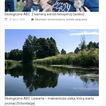
Ekologiczne ABC. Z kamerą wśród nietoperzy [wideo]
Ekologiczne
30 lipca, 2026
Możliwość komentowania
została wyłączona
ABC.
Z
kamerą
wśród
nietoperzy
[wideo]
Ekologiczne ABC. Liswarta – malownicza rzeka, którą warto
poznać [fotorelacja]