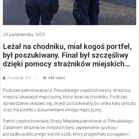
25 października, 2023
Leżał na chodniku, miał kogoś portfel,
był poszukiwany. Finał był szczęśliwy
dzięki pomocy strażników miejskich…
Posted By: B K
448 Views
Podczas patrolowania ul. Piłsudskiego częstochowscy strażnicy
miejscy zauważyli mężczyznę, który leżał na chodniku. Podczas
sprawdzania okazało się, że jest poszukiwany, bo unika kary aresztu
oraz ma portfel z dokumentami innego mężczyzny…
Patrol częstochowskiej Straży Miejskiej patrolował ul. Piłsudskiego.
Zadaniem strażników miejskich było zapewnienie spokoju i
porządku publicznego wśród osób, który przyjechały pociągiem i