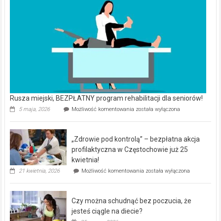
Rusza miejski, BEZPŁATNY program rehabilitacji dla seniorów!
Rusza
5 maja, 2026
Możliwość komentowania
została wyłączona
miejski,
BEZPŁATNY
program
„Zdrowie pod kontrolą” – bezpłatna akcja
rehabilitacji
dla
profilaktyczna w Częstochowie już 25
seniorów!
kwietnia!
„Zdrowie
21 kwietnia, 2026
Możliwość komentowania
została wyłączona
pod
kontrolą”
–
Czy można schudnąć bez poczucia, że
bezpłatna
akcja
jesteś ciągle na diecie?
profilaktyczna