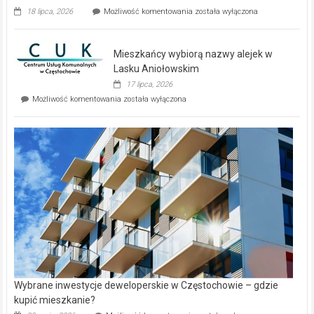
Dwa
18 lipca, 2026
Możliwość komentowania
została wyłączona
zupełnie
nowe
domy
Mieszkańcy wybiorą nazwy alejek w
na
wyspie
Lasku Aniołowskim
Evia.
17 lipca, 2026
Perełka
Mieszkańcy
Możliwość komentowania
została wyłączona
na
wybiorą
rynku
nazwy
nieruchomości
alejek
w
Lasku
Aniołowskim
Wybrane inwestycje deweloperskie w Częstochowie – gdzie
kupić mieszkanie?