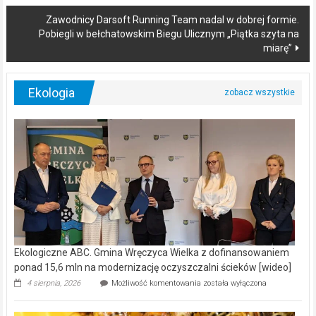
Zawodnicy Darsoft Running Team nadal w dobrej formie.
Pobiegli w bełchatowskim Biegu Ulicznym „Piątka szyta na
miarę”
Ekologia
Ekologiczne ABC. Gmina Wręczyca Wielka z dofinansowaniem
ponad 15,6 mln na modernizację oczyszczalni ścieków [wideo]
Ekologiczne
4 sierpnia, 2026
Możliwość komentowania
została wyłączona
ABC.
Gmina