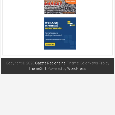
Copyright © 2026
Gazeta Regionalna
. Theme: ColorNews Pro by
ThemeGrill
. Powered by
WordPress
.