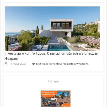
inwestycje
deweloperskie
w Częstochowie
–
gdzie
kupić
mieszkanie?
Inwestycja w komfort życia. O nieruchomościach w słonecznej
Hiszpanii
Inwestycja
15 maja, 2026
Możliwość komentowania
została wyłączona
w komfort
życia.
O nieruchomościach
w słonecznej
Reklama
Hiszpanii