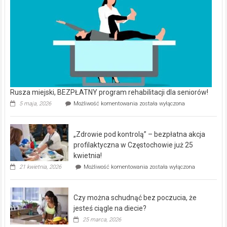
Rusza miejski, BEZPŁATNY program rehabilitacji dla seniorów!
Rusza
5 maja, 2026
Możliwość komentowania
została wyłączona
miejski,
BEZPŁATNY
program
„Zdrowie pod kontrolą” – bezpłatna akcja
rehabilitacji
dla
profilaktyczna w Częstochowie już 25
seniorów!
kwietnia!
„Zdrowie
21 kwietnia, 2026
Możliwość komentowania
została wyłączona
pod
kontrolą”
–
Czy można schudnąć bez poczucia, że
bezpłatna
akcja
jesteś ciągle na diecie?
profilaktyczna
25 marca, 2026
w