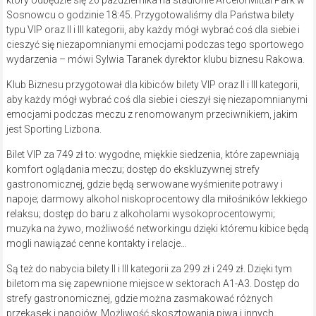
Sosnowcu o godzinie 18:45. Przygotowaliśmy dla Państwa bilety
typu VIP oraz II i III kategorii, aby każdy mógł wybrać coś dla siebie i
cieszyć się niezapomnianymi emocjami podczas tego sportowego
wydarzenia – mówi Sylwia Taranek dyrektor klubu biznesu Rakowa.
Klub Biznesu przygotował dla kibiców bilety VIP oraz II i III kategorii,
aby każdy mógł wybrać coś dla siebie i cieszył się niezapomnianymi
emocjami podczas meczu z renomowanym przeciwnikiem, jakim
jest Sporting Lizbona.
Bilet VIP za 749 zł to: wygodne, miękkie siedzenia, które zapewniają
komfort oglądania meczu; dostęp do ekskluzywnej strefy
gastronomicznej, gdzie będą serwowane wyśmienite potrawy i
napoje; darmowy alkohol niskoprocentowy dla miłośników lekkiego
relaksu; dostęp do baru z alkoholami wysokoprocentowymi;
muzyka na żywo, możliwość networkingu dzięki któremu kibice będą
mogli nawiązać cenne kontakty i relacje…
Są też do nabycia bilety II i III kategorii za 299 zł i 249 zł. Dzięki tym
biletom ma się zapewnione miejsce w sektorach A1-A3. Dostęp do
strefy gastronomicznej, gdzie można zasmakować różnych
przekąsek i napojów. Możliwość skosztowania piwa i innych