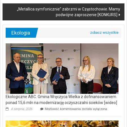
„Metallica symfonicznie” zabrzmi w Częstochowie. Mamy
podwójne zaproszenie [KONKURS]
Ekologia
Ekologiczne ABC. Gmina Wręczyca Wielka z dofinansowaniem
ponad 15,6 mln na modernizację oczyszczalni ścieków [wideo]
Ekologiczne
4 sierpnia, 2026
Możliwość komentowania
została wyłączona
ABC.
Gmina
Wręczyca
Wielka