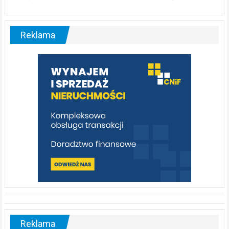
ABC.
Liswarta
–
malownicza
Reklama
rzeka,
którą
warto
poznać
[fotorelacja]
Reklama