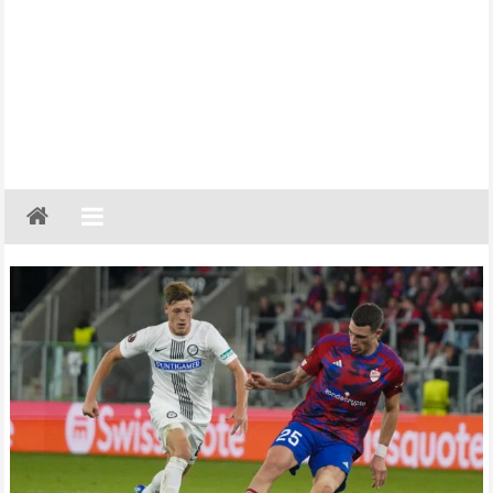
Gazeta
Regionalna
Częstochowa,
Kłobuck,
Lubliniec,
Myszków