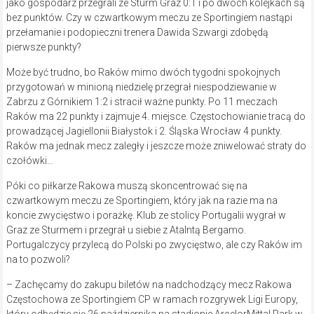
jako gospodarz przegrali ze Sturm Graz 0:1 i po dwóch kolejkach są
bez punktów. Czy w czwartkowym meczu ze Sportingiem nastąpi
przełamanie i podopieczni trenera Dawida Szwargi zdobędą
pierwsze punkty?
Może być trudno, bo Raków mimo dwóch tygodni spokojnych
przygotowań w minioną niedzielę przegrał niespodziewanie w
Zabrzu z Górnikiem 1:2 i stracił ważne punkty. Po 11 meczach
Raków ma 22 punkty i zajmuje 4. miejsce. Częstochowianie tracą do
prowadzącej Jagiellonii Białystok i 2. Śląska Wrocław 4 punkty.
Raków ma jednak mecz zaległy i jeszcze może zniwelować straty do
czołówki…
Póki co piłkarze Rakowa muszą skoncentrować się na
czwartkowym meczu ze Sportingiem, który jak na razie ma na
koncie zwycięstwo i porażkę. Klub ze stolicy Portugalii wygrał w
Graz ze Sturmem i przegrał u siebie z Atalntą Bergamo.
Portugalczycy przylecą do Polski po zwycięstwo, ale czy Raków im
na to pozwoli?
– Zachęcamy do zakupu biletów na nadchodzący mecz Rakowa
Częstochowa ze Sportingiem CP w ramach rozgrywek Ligi Europy,
który odbędzie się 26 października na stadionie ArcelorMittal Park w