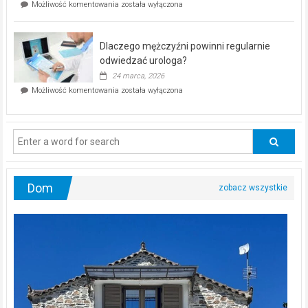
Czy
Możliwość komentowania
została wyłączona
Częstochowie
można
już
schudnąć
25
bez
kwietnia!
Dlaczego mężczyźni powinni regularnie
poczucia,
że
odwiedzać urologa?
jesteś
24 marca, 2026
ciągle
Dlaczego
Możliwość komentowania
została wyłączona
na
mężczyźni
diecie?
powinni
regularnie
odwiedzać
urologa?
Dom