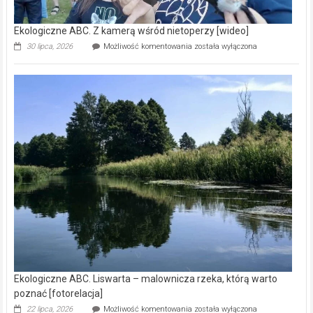
Ekologiczne ABC. Z kamerą wśród nietoperzy [wideo]
Ekologiczne
30 lipca, 2026
Możliwość komentowania
została wyłączona
ABC.
Z
kamerą
wśród
nietoperzy
[wideo]
Ekologiczne ABC. Liswarta – malownicza rzeka, którą warto
poznać [fotorelacja]
Ekologiczne
22 lipca, 2026
Możliwość komentowania
została wyłączona