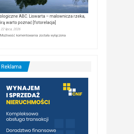
ologiczne ABC. Liswarta – malownicza rzeka,
órą warto poznać [fotorelacja]
22 lipca, 2026
Ekologiczne
Możliwość komentowania
została wyłączona
ABC.
Liswarta
–
malownicza
rzeka,
którą
Reklama
warto
poznać
[fotorelacja]