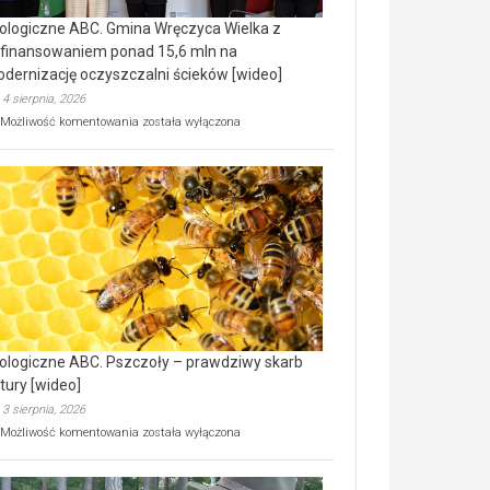
ologiczne ABC. Gmina Wręczyca Wielka z
finansowaniem ponad 15,6 mln na
dernizację oczyszczalni ścieków [wideo]
4 sierpnia, 2026
Ekologiczne
Możliwość komentowania
została wyłączona
ABC.
Gmina
Wręczyca
Wielka
z
dofinansowaniem
ponad
15,6
mln
na
modernizację
oczyszczalni
ścieków
ologiczne ABC. Pszczoły – prawdziwy skarb
[wideo]
tury [wideo]
3 sierpnia, 2026
Ekologiczne
Możliwość komentowania
została wyłączona
ABC.
Pszczoły
–