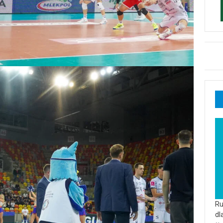
Ru
dl