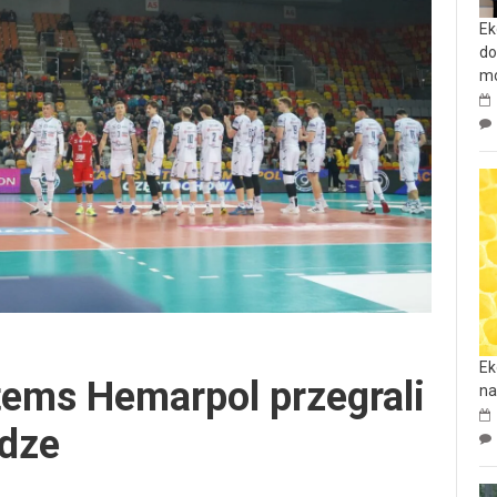
Ek
do
mo
Ek
tems Hemarpol przegrali
na
idze