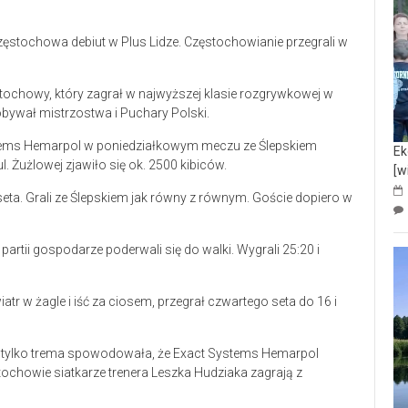
ęstochowa debiut w Plus Lidze. Częstochowianie przegrali w
tochowy, który zagrał w najwyższej klasie rozgrywkowej w
bywał mistrzostwa i Puchary Polski.
ystems Hemarpol w poniedziałkowym meczu ze Ślepskiem
Ek
 Żużlowej zjawiło się ok. 2500 kibiców.
[w
ta. Grali ze Ślepskiem jak równy z równym. Goście dopiero w
 partii gospodarze poderwali się do walki. Wygrali 25:20 i
tr w żagle i iść za ciosem, przegrał czwartego seta do 16 i
to tylko trema spowodowała, że Exact Systems Hemarpol
chowie siatkarze trenera Leszka Hudziaka zagrają z