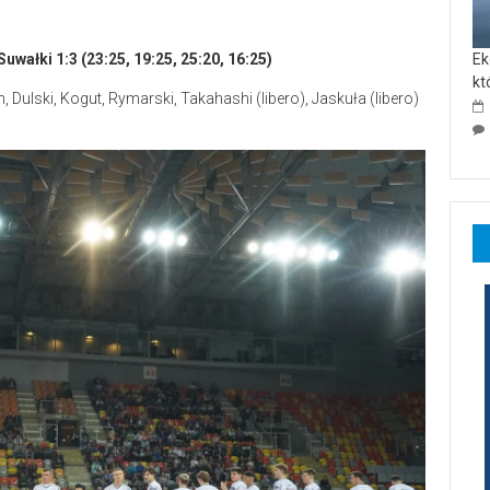
ałki 1:3 (23:25, 19:25, 25:20, 16:25)
Ek
kt
, Dulski, Kogut, Rymarski, Takahashi (libero), Jaskuła (libero)