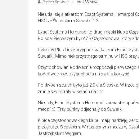
Posted By: Artur
488 Views
Nie udał się siatkarzom Exact Systems Hemarpol Cz
HSC ze Ślepsskiem Suwałki 1:3.
Exact Systems Hemarpol to drugi męski klub z Częs
Polsce. Pierwszym był AZS Częstochowa, który zdo
Debiut w Plus Lidze przypadł siatkarzom Exact S
Suwałki. Mimo niekorzystnego terminu w HSC przy ul.
Częstochowianie odważnie rozpoczęli pierwszego se
końcówce rozstrzygnęli seta na swoją korzyść.
Po dwóch setach było już 2:0 dla Ślepska. W trzeciej
zmniejszyli straty w setach na 1:2.
Niestety, Exact Systems Hemarpol zamiast złapać wia
mecz 1:3. Trzy punkty odjechały do Suwałk.
Kibice częstochowskiego klubu mają nadzieję, że 
przegrał ze Ślepskiem. W następnym meczu w Często
Jastrzębskim Węglem.