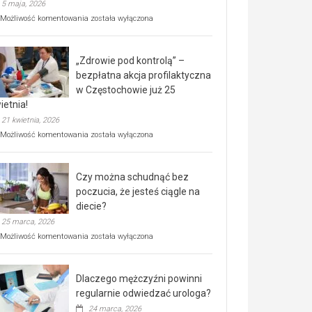
5 maja, 2026
Rusza
Możliwość komentowania
została wyłączona
miejski,
BEZPŁATNY
program
„Zdrowie pod kontrolą” –
rehabilitacji
dla
bezpłatna akcja profilaktyczna
seniorów!
w Częstochowie już 25
ietnia!
21 kwietnia, 2026
„Zdrowie
Możliwość komentowania
została wyłączona
pod
kontrolą”
–
Czy można schudnąć bez
bezpłatna
akcja
poczucia, że jesteś ciągle na
profilaktyczna
diecie?
w
25 marca, 2026
Częstochowie
już
Czy
Możliwość komentowania
została wyłączona
25
można
kwietnia!
schudnąć
bez
Dlaczego mężczyźni powinni
poczucia,
że
regularnie odwiedzać urologa?
jesteś
24 marca, 2026