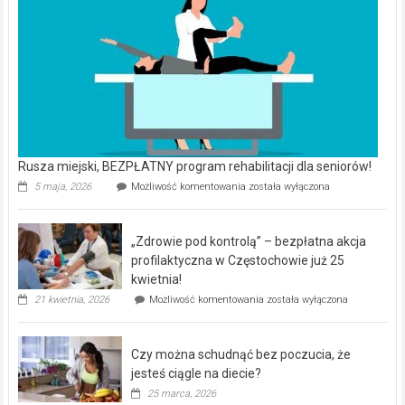
Rusza miejski, BEZPŁATNY program rehabilitacji dla seniorów!
Rusza
5 maja, 2026
Możliwość komentowania
została wyłączona
miejski,
BEZPŁATNY
program
„Zdrowie pod kontrolą” – bezpłatna akcja
rehabilitacji
dla
profilaktyczna w Częstochowie już 25
seniorów!
kwietnia!
„Zdrowie
21 kwietnia, 2026
Możliwość komentowania
została wyłączona
pod
kontrolą”
–
Czy można schudnąć bez poczucia, że
bezpłatna
akcja
jesteś ciągle na diecie?
profilaktyczna
25 marca, 2026
w