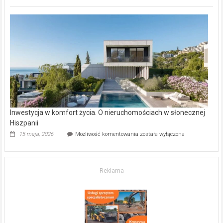
inwestycje
deweloperskie
w Częstochowie
–
gdzie
kupić
mieszkanie?
Inwestycja w komfort życia. O nieruchomościach w słonecznej
Hiszpanii
Inwestycja
15 maja, 2026
Możliwość komentowania
została wyłączona
w komfort
życia.
O nieruchomościach
w słonecznej
Reklama
Hiszpanii