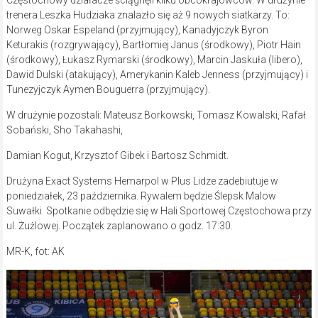
trenera Leszka Hudziaka znalazło się aż 9 nowych siatkarzy. To:
Norweg Oskar Espeland (przyjmujący), Kanadyjczyk Byron
Keturakis (rozgrywający), Bartłomiej Janus (środkowy), Piotr Hain
(środkowy), Łukasz Rymarski (środkowy), Marcin Jaskuła (libero),
Dawid Dulski (atakujący), Amerykanin Kaleb Jenness (przyjmujący) i
Tunezyjczyk Aymen Bouguerra (przyjmujący).
W drużynie pozostali: Mateusz Borkowski, Tomasz Kowalski, Rafał
Sobański, Sho Takahashi,
Damian Kogut, Krzysztof Gibek i Bartosz Schmidt.
Drużyna Exact Systems Hemarpol w Plus Lidze zadebiutuje w
poniedziałek, 23 października. Rywalem będzie Ślepsk Malow
Suwałki. Spotkanie odbędzie się w Hali Sportowej Częstochowa przy
ul. Żużlowej. Początek zaplanowano o godz. 17:30.
MR-K, fot: AK