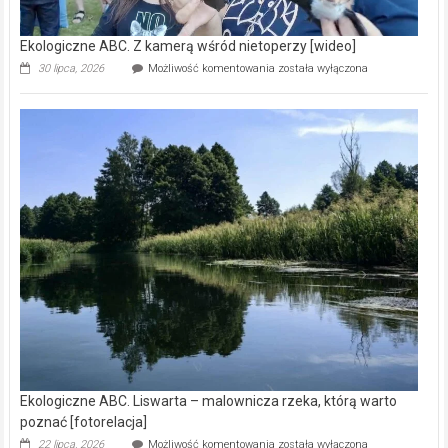
Ekologiczne ABC. Z kamerą wśród nietoperzy [wideo]
Ekologiczne
30 lipca, 2026
Możliwość komentowania
została wyłączona
ABC.
Z
kamerą
wśród
nietoperzy
[wideo]
Ekologiczne ABC. Liswarta – malownicza rzeka, którą warto
poznać [fotorelacja]
Ekologiczne
22 lipca, 2026
Możliwość komentowania
została wyłączona