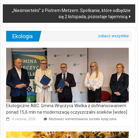
navigation
„Nieśmiertelni” z Piotrem Metzem. Spotkanie, które odbędzie
się 2 listopada, pozostaje tajemnicą
Ekologia
Ekologiczne ABC. Gmina Wręczyca Wielka z dofinansowaniem
ponad 15,6 mln na modernizację oczyszczalni ścieków [wideo]
Ekologiczne
4 sierpnia, 2026
Możliwość komentowania
została wyłączona
ABC.
Gmina
Wręczyca