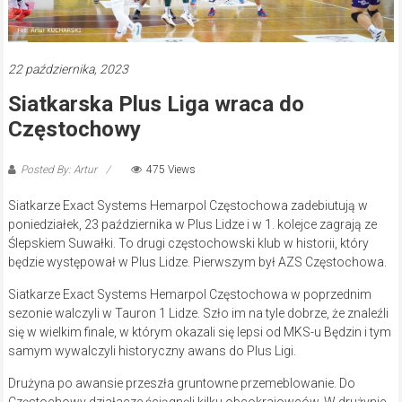
22 października, 2023
Siatkarska Plus Liga wraca do
Częstochowy
Posted By: Artur
475 Views
Siatkarze Exact Systems Hemarpol Częstochowa zadebiutują w
poniedziałek, 23 października w Plus Lidze i w 1. kolejce zagrają ze
Ślepskiem Suwałki. To drugi częstochowski klub w historii, który
będzie występował w Plus Lidze. Pierwszym był AZS Częstochowa.
Siatkarze Exact Systems Hemarpol Częstochowa w poprzednim
sezonie walczyli w Tauron 1 Lidze. Szło im na tyle dobrze, że znaleźli
się w wielkim finale, w którym okazali się lepsi od MKS-u Będzin i tym
samym wywalczyli historyczny awans do Plus Ligi.
Drużyna po awansie przeszła gruntowne przemeblowanie. Do
Częstochowy działacze ściągnęli kilku obcokrajowców. W drużynie