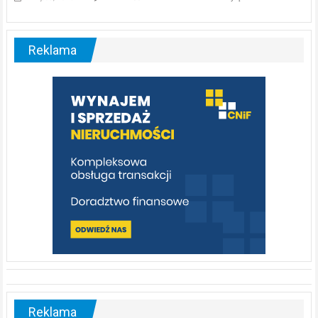
ABC.
Liswarta
–
malownicza
Reklama
rzeka,
którą
warto
poznać
[fotorelacja]
Reklama