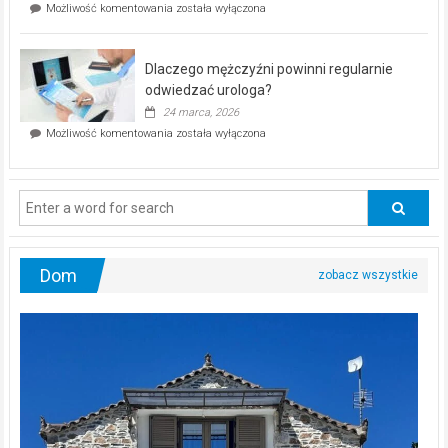
Czy
Możliwość komentowania
została wyłączona
Częstochowie
można
już
schudnąć
25
bez
kwietnia!
Dlaczego mężczyźni powinni regularnie
poczucia,
że
odwiedzać urologa?
jesteś
24 marca, 2026
ciągle
Dlaczego
Możliwość komentowania
została wyłączona
na
mężczyźni
diecie?
powinni
regularnie
odwiedzać
urologa?
Dom