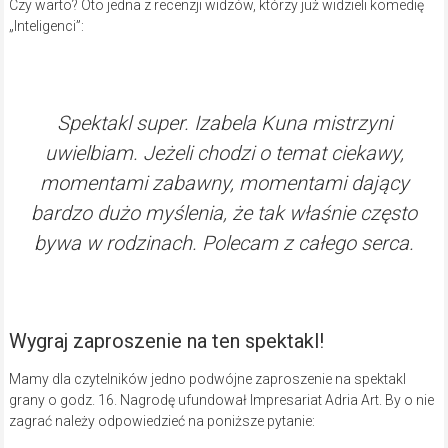
grany o godz. 16. Nagrodę ufundował Impresariat Adria Art. By o nie
zagrać należy odpowiedzieć na poniższe pytanie:
Którą rolę z dorobku Izabeli Kuny cenisz najbardziej i dlaczego?
Odpowiedź należy wysłać mailowo na adres
konkursy@gazetaregionalna.com
, w tytule podając „Inteligenci”, a
w treści także swoje imię i nazwisko.
Zadanie należy wykonać w
terminie od 9 października od godz. 9 do 10 października do
godz. 9.
Zwycięzcy Konkursu zostaną powiadomieni o wygranej i o formie
jej odbioru w wiadomości mailowej wysłanej najpóźniej do 10
października do godz. 22.