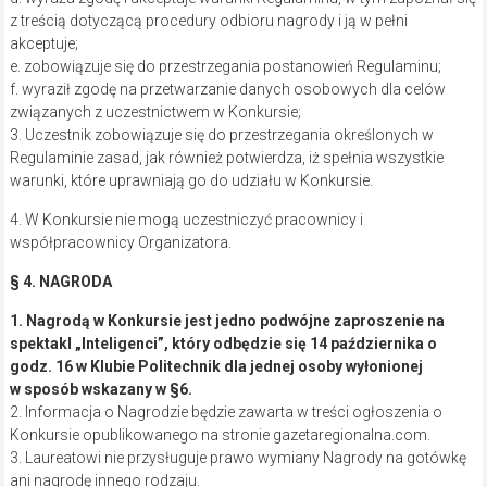
Konkursie opublikowanego na stronie gazetaregionalna.com.
3. Laureatowi nie przysługuje prawo wymiany Nagrody na gotówkę
ani nagrodę innego rodzaju.
4. Zwycięzca może zrzec się Nagrody, ale w zamian nie przysługuje
mu ekwiwalent pieniężny ani jakakolwiek inna nagroda.
§ 5. ZASADY UCZESTNICTWA W KONKURSIE
1. Zadaniem Uczestnika Konkursu jest:
odpowiedź na zadanie/pytanie konkursowe przedstawione na
stronie gazetaregionalna.com. Jest ono następujące:
Którą rolę z dorobku Izabeli Kuny cenisz najbardziej i dlaczego?
Odpowiedź należy wysłać mailowo na adres
konkursy@gazetaregionalna.com
, w tytule podając “Inteligenci”, a w
treści swoje imię i nazwisko. Zadanie należy wykonać w terminie od
od 9 października od godz. 9 do 10 października do godz. 9.
1. Warunkiem uczestnictwa w Konkursie jest poprawne wykonanie
wszystkich zadań opisanych w § 5. ust. 1 Regulaminu.
2. O przyznaniu nagrody decyduje Organizator w drodze analizy
poprawności wykonania zadań opisanych w § 5. ust. 1 Regulaminu