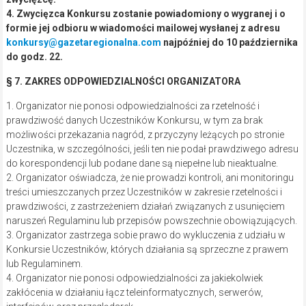
4. Organizator nie ponosi odpowiedzialności za jakiekolwiek
zakłócenia w działaniu łącz teleinformatycznych, serwerów,
interfejsów oraz przeglądarek.
§ 8. PRZETWARZANIE DANYCH OSOBOWYCH
1. Dane osobowe Uczestników Konkursu będą przetwarzane przez
Organizatora wyłącznie w celu dokonania czynności niezbędnych
do prawidłowego przeprowadzenia Konkursu.
2. Dane osobowe Uczestników Konkursu będą przechowywane
przez Organizatora tylko przez okres niezbędny do przeprowadzenia
Konkursu i wydania nagród wyróżnionym Uczestnikom.
3. Uczestnicy mają prawo wglądu do przetwarzanych danych i ich
poprawiania oraz usuwania. Dane są podawane na zasadach
dobrowolności.
4. W momencie usunięcia danych Użytkownik traci możliwość
Uczestnictwa w Konkursie.
§ 9. PRAWA AUTORSKIE
1. Wszelkie prawa własności intelektualnej do Konkursu przysługują