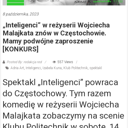
8 października, 2023
„Inteligenci” w reżyserii Wojciecha
Malajkata znów w Częstochowie.
Mamy podwójne zaproszenie
[KONKURS]
Posted By: redakcja red
557 Views
Adria Art
,
Inteligenci
,
Izabela Kuna
,
Klub Politechnik
,
spektakl
Spektakl „Inteligenci” powraca
do Częstochowy. Tym razem
komedię w reżyserii Wojciecha
Malajkata zobaczymy na scenie
Klubu Politechnik w sobotę, 14