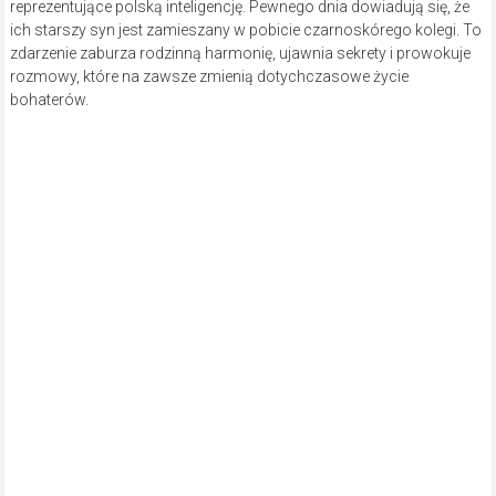
reprezentujące polską inteligencję. Pewnego dnia dowiadują się, że
ich starszy syn jest zamieszany w pobicie czarnoskórego kolegi. To
zdarzenie zaburza rodzinną harmonię, ujawnia sekrety i prowokuje
rozmowy, które na zawsze zmienią dotychczasowe życie
bohaterów.
„Inteligenci” (mat. Adria Art)
„Inteligenci” w uniwersalny sposób pokazują losy rodziny i porusza
problemy, jakie spotykają nas wszystkich. Stereotypy i etykiety, które
znamy z mediów („prawak”, „lewak”, „narodowiec”, „feministka”)
mocno wpływają na nasze życie i nie tak łatwo się ich pozbyć. A co
najgorsze – utrudniają nam rozmowy nawet z najbliższymi –
podkreśla organizator wydarzenia Impresariat
Adria Art
.
Autorem tekstu jest Marek Modzelewski, a reżyserem – i zarazem
odtwórcą roli Szczepana – jest Wojciech Malajkat. Razem z nim na
scenie Klubu Politechnik wystąpią: Izabela Kuna, Magdalena
Stużyńska i Maciej Tomaszewski.
W sobotę, 14 października wystąpią dwukrotnie: o godz. 16 i 18.30.