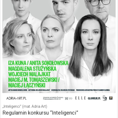
„Inteligenci” (mat. Adria Art)
Regulamin konkursu “Inteligenci”
§ 1. POSTANOWIENIA OGÓLNE
1. Organizatorem konkursów jest GazetaRegionalna.com, al.
Kościuszki 13, lok. 6, 42-202 Częstochowa, (zwana dalej
„Organizatorem”).
2. Fundatorem nagrody jest Impresariat Adria Art.
3. Niniejszy regulamin (dalej „Regulamin”) stanowi podstawę
organizacji oraz określa warunki Konkursu.
4. Konkurs nie jest stworzony, administrowany, wspierany ani
sponsorowany przez Facebook.
5. Konkurs jest prowadzony na stronie
www.gazetaregionalna.com
.
6. Administratorem danych osobowych udostępnianych przez
Uczestników Konkursu jest Organizator. Podanie danych
osobowych ma charakter dowolny, lecz niezbędny do przystąpienia
przez Uczestnika do Konkursu. Osobom udostępniającym dane
przysługuje prawo dostępu do tych danych, ich zmian bądź
usunięcia.