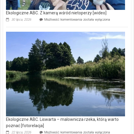
Ekologiczne ABC. Liswarta – malownicza rzeka, którą warto
poznać [fotorelacja]
Ekologiczne
22 lipca, 2026
Możliwość komentowania
została wyłączona
ABC.
Liswarta
–
malownicza
Reklama
rzeka,
którą
warto
poznać
[fotorelacja]