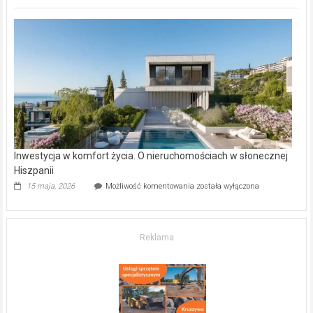
Copyright © 2026
Gazeta Regionalna
. Theme: ColorNews Pro by
ThemeGrill
. Powered by
WordPress
.