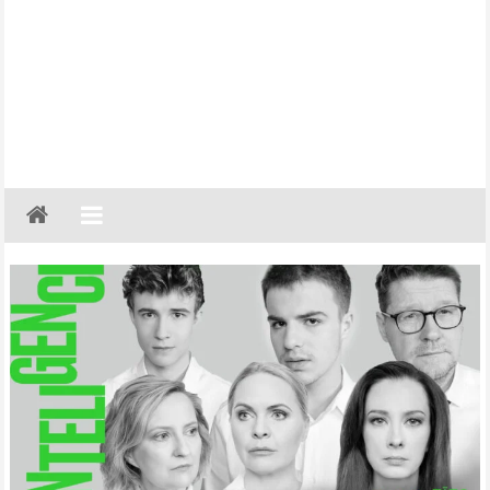
Gazeta
Regionalna
Częstochowa,
Kłobuck,
Lubliniec,
Myszków