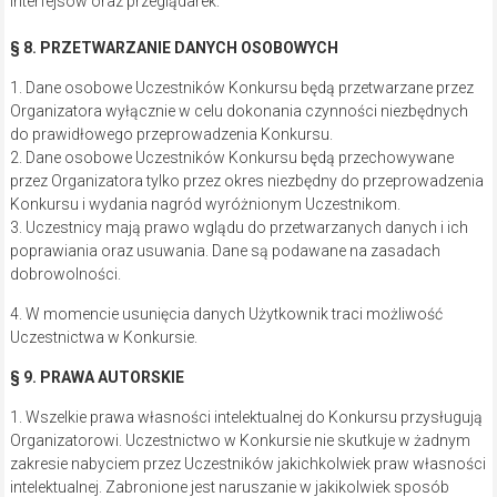
Organizatorowi. Uczestnictwo w Konkursie nie skutkuje w żadnym
zakresie nabyciem przez Uczestników jakichkolwiek praw własności
intelektualnej. Zabronione jest naruszanie w jakikolwiek sposób
praw własności intelektualnej w Konkursie, w szczególności:
a) kopiowanie, modyfikowanie oraz transmitowanie elektronicznie
lub rozpowszechnianie w inny sposób mechanizmu Konkursu lub
jego części, a także poszczególnych utworów
i baz danych, bez wyraźnej pisemnej zgody Administratora;
b) korzystanie z Konkursu w sposób niezgodny z Regulaminem lub
powszechnie obowiązującymi przepisami.
§ 10. REKLAMACJE I ZGŁOSZENIA NARUSZEŃ
1. Wszelkie reklamacje dotyczące sposobu przeprowadzania
Konkursu, Uczestnicy winni zgłaszać na piśmie w czasie trwania
Konkursu, jednak nie później niż w terminie 7 (siedmiu) dni od dnia
wydania Nagród.
2. Reklamacja zgłoszona po wyznaczonym terminie nie wywołuje
skutków prawnych.
3. Pisemna reklamacja powinna zawierać imię, nazwisko, dokładny
adres Uczestnika oraz dokładny opis i uzasadnienie reklamacji.
4. Reklamacja powinna być przesłana listem poleconym na adres