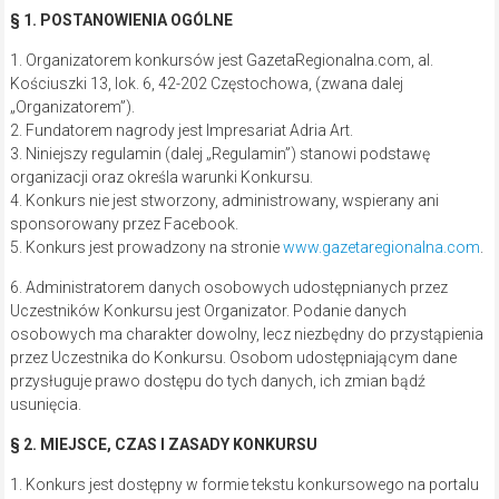
§ 2. MIEJSCE, CZAS I ZASADY KONKURSU
1. Konkurs jest dostępny w formie tekstu konkursowego na portalu
organizatora gazetaregionalna.com
2. Konkurs trwa od 9 października 2023 r. od godz. 9 do 10
października 2023 r. do godz. 9.
W wyjątkowych sytuacjach Organizator konkursu może przedłużyć
lub przerwać trwanie konkursu, w określonym przez siebie zakresie,
o czym poinformuje uczestników konkursu na profilu wskazanym w
§1 pkt.6 Regulaminu.
§ 3. UCZESTNICY KONKURSU
1. Uczestnikami Konkursu mogą być wyłącznie osoby fizyczne,
konsumenci w rozumieniu art. 221 kodeksu cywilnego, posiadające
pełną zdolności do czynności prawnych, które zaakceptowały
niniejszy Regulamin (dalej: „Uczestnik”).
2. Uczestnik oświadcza, że:
a. jest osobą fizyczną, posiadającą pełną zdolność do czynności
prawnych;
b. jest osobą pełnoletnią;