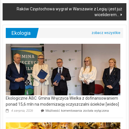
ABC.
Gmina
Wręczyca
Wielka
z
dofinansowaniem
ponad
15,6
mln
na
modernizację
oczyszczalni
ścieków
[wideo]
Ekologiczne ABC. Pszczoły – prawdziwy skarb natury [wideo]
Ekologiczne
3 sierpnia, 2026
Możliwość komentowania
została wyłączona
ABC.
Pszczoły
–
prawdziwy
skarb
natury
[wideo]