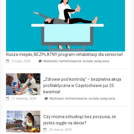
Czy można schudnąć bez poczucia, że
bezpłatna
akcja
jesteś ciągle na diecie?
profilaktyczna
25 marca, 2026
w
Czy
Możliwość komentowania
została wyłączona
Częstochowie
można
już
schudnąć
25
bez
kwietnia!
Dlaczego mężczyźni powinni regularnie
poczucia,
że
odwiedzać urologa?
jesteś
24 marca, 2026
ciągle
Dlaczego
Możliwość komentowania
została wyłączona
na
mężczyźni
diecie?
powinni
regularnie
odwiedzać
urologa?
Dom