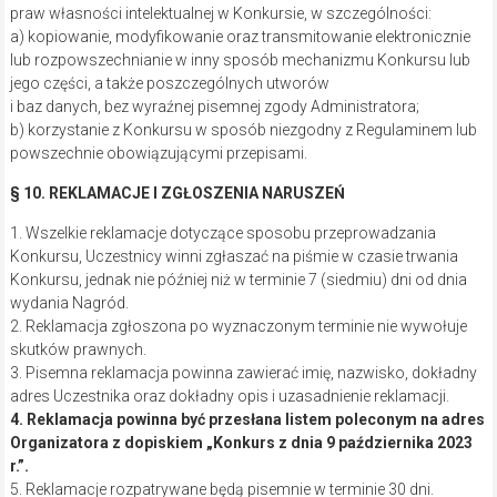
Organizatora z dopiskiem „Konkurs z dnia 9 października 2023
r.”.
5. Reklamacje rozpatrywane będą pisemnie w terminie 30 dni.
§ 11. POSTANOWIENIA KOŃCOWE
1. Regulamin wchodzi w życie z dniem 9 października 2023 r. i
obowiązuje do 10 października 2023 r.
W kwestiach nieuregulowanych niniejszym Regulaminem stosuje
się przepisy Kodeksu cywilnego i inne przepisy prawa.
Spory odnoszące się i wynikające z Konkursu będą
rozwiązywane przez sąd powszechny właściwy miejscowo dla
siedziby Organizatora.
Organizator zastrzega sobie prawo do zmiany zasad Konkursu
w trakcie jego trwania. Informacja o zmianach będzie
zamieszczona na stronie gazetaregionalna.com.