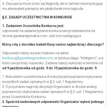
przez Uczestników Konkursu
3. Spośród nadesłanych odpowiedzi Organizator wyłoni jednego
zwycięzcę.
4. Zwycięzca Konkursu zostanie powiadomiony o wygranej i o
formie jej odbioru w wiadomości mailowej wysłanej z adresu
konkursy@gazetaregionalna.com
najpóźniej do 10 października
do godz. 22.
§ 7. ZAKRES ODPOWIEDZIALNOŚCI ORGANIZATORA
1. Organizator nie ponosi odpowiedzialności za rzetelność i
prawdziwość danych Uczestników Konkursu, w tym za brak
możliwości przekazania nagród, z przyczyny leżących po stronie
Uczestnika, w szczególności, jeśli ten nie podał prawdziwego adresu
do korespondencji lub podane dane są niepełne lub nieaktualne.
2. Organizator oświadcza, że nie prowadzi kontroli, ani monitoringu
treści umieszczanych przez Uczestników w zakresie rzetelności i
prawdziwości, z zastrzeżeniem działań związanych z usunięciem
naruszeń Regulaminu lub przepisów powszechnie obowiązujących.
3. Organizator zastrzega sobie prawo do wykluczenia z udziału w
Konkursie Uczestników, których działania są sprzeczne z prawem
lub Regulaminem.