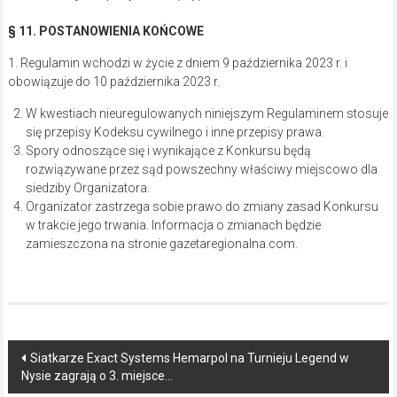
Post
Siatkarze Exact Systems Hemarpol na Turnieju Legend w
Nysie zagrają o 3. miejsce…
navigation
Raków Częstochowa wygrał w Warszawie z Legią i jest już
wiceliderem…
Ekologia
Ekologiczne ABC. Gmina Wręczyca Wielka z dofinansowaniem
ponad 15,6 mln na modernizację oczyszczalni ścieków [wideo]
Ekologiczne
4 sierpnia, 2026
Możliwość komentowania
została wyłączona