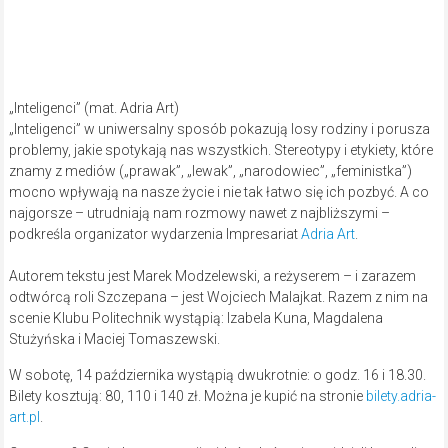
Bilety kosztują: 80, 110 i 140 zł. Można je kupić na stronie
bilety.adria-
art.pl
.
Czy warto? Oto jedna z recenzji widzów, którzy już widzieli komedię
„Inteligenci”:
Spektakl super. Izabela Kuna mistrzyni
uwielbiam. Jeżeli chodzi o temat ciekawy,
momentami zabawny, momentami dający
bardzo dużo myślenia, że tak właśnie często
bywa w rodzinach. Polecam z całego serca.
Wygraj zaproszenie na ten spektakl!
Mamy dla czytelników jedno podwójne zaproszenie na spektakl