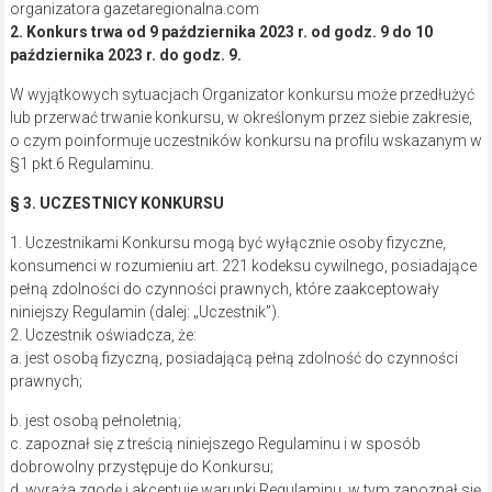
c. zapoznał się z treścią niniejszego Regulaminu i w sposób
dobrowolny przystępuje do Konkursu;
d. wyraża zgodę i akceptuje warunki Regulaminu, w tym zapoznał się
z treścią dotyczącą procedury odbioru nagrody i ją w pełni
akceptuje;
e. zobowiązuje się do przestrzegania postanowień Regulaminu;
f. wyraził zgodę na przetwarzanie danych osobowych dla celów
związanych z uczestnictwem w Konkursie;
3. Uczestnik zobowiązuje się do przestrzegania określonych w
Regulaminie zasad, jak również potwierdza, iż spełnia wszystkie
warunki, które uprawniają go do udziału w Konkursie.
4. W Konkursie nie mogą uczestniczyć pracownicy i
współpracownicy Organizatora.
§ 4. NAGRODA
1. Nagrodą w Konkursie jest jedno podwójne zaproszenie na
spektakl „Inteligenci”, który odbędzie się 14 października o
godz. 16 w Klubie Politechnik dla jednej osoby wyłonionej
w sposób wskazany w §6.
2. Informacja o Nagrodzie będzie zawarta w treści ogłoszenia o