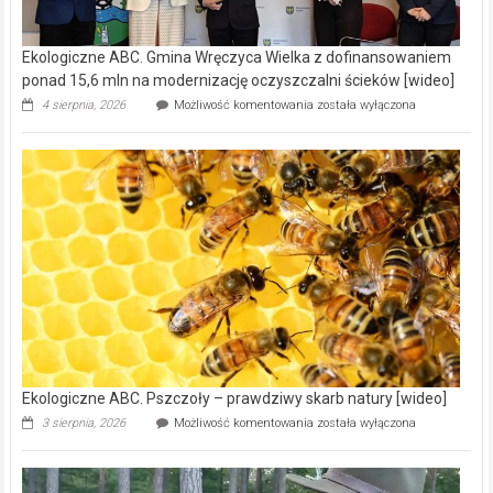
Ekologiczne ABC. Gmina Wręczyca Wielka z dofinansowaniem
ponad 15,6 mln na modernizację oczyszczalni ścieków [wideo]
Ekologiczne
4 sierpnia, 2026
Możliwość komentowania
została wyłączona
ABC.
Gmina
Wręczyca
Wielka
z
dofinansowaniem
ponad
15,6
mln
na
modernizację
oczyszczalni
ścieków
[wideo]
Ekologiczne ABC. Pszczoły – prawdziwy skarb natury [wideo]
Ekologiczne
3 sierpnia, 2026
Możliwość komentowania
została wyłączona
ABC.
Pszczoły
–
prawdziwy