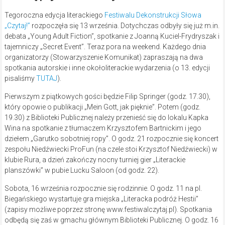
Tegoroczna edycja literackiego
Festiwalu Dekonstrukcji Słowa
„Czytaj!”
rozpoczęła się 13 września. Dotychczas odbyły się już m.in.
debata „Young Adult Fiction”, spotkanie z Joanną Kuciel-Frydryszak i
tajemniczy „Secret Event”. Teraz pora na weekend. Każdego dnia
organizatorzy (Stowarzyszenie Komunikat) zapraszają na dwa
spotkania autorskie i inne okołoliterackie wydarzenia (o 13. edycji
pisaliśmy
TUTAJ
).
Pierwszym z piątkowych gości będzie Filip Springer (godz. 17.30),
który opowie o publikacji „Mein Gott, jak pięknie”. Potem (godz.
19.30) z Biblioteki Publicznej należy przenieść się do lokalu Kapka
Wina na spotkanie z tłumaczem Krzysztofem Bartnickim i jego
dziełem „Garutko sobotniej ropy”. O godz. 21 rozpocznie się koncert
zespołu Niedźwiecki ProFun (na czele stoi Krzysztof Niedźwiecki) w
klubie Rura, a dzień zakończy nocny turniej gier „Literackie
planszówki” w pubie Lucku Saloon (od godz. 22).
Sobota, 16 września rozpocznie się rodzinnie. O godz. 11 na pl.
Biegańskiego wystartuje gra miejska „Literacka podróż Hestii”
(zapisy możliwe poprzez stronę www.festiwalczytaj.pl). Spotkania
odbędą się zaś w gmachu głównym Biblioteki Publicznej. O godz. 16