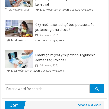
seniorów!
kwietnia!
„Zdrowie
21 kwietnia, 2026
Możliwość komentowania
została wyłączona
pod
kontrolą”
–
Czy można schudnąć bez poczucia, że
bezpłatna
akcja
jesteś ciągle na diecie?
profilaktyczna
25 marca, 2026
w
Czy
Możliwość komentowania
została wyłączona
Częstochowie
można
już
schudnąć
25
bez
kwietnia!
Dlaczego mężczyźni powinni regularnie
poczucia,
że
odwiedzać urologa?
jesteś
24 marca, 2026
ciągle
Dlaczego
Możliwość komentowania
została wyłączona
na
mężczyźni
diecie?
powinni
regularnie
odwiedzać
urologa?
Dom