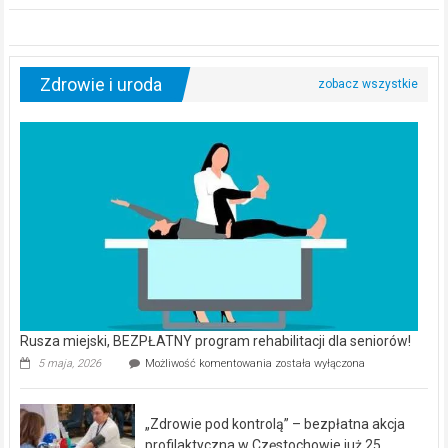
Zdrowie i uroda
Rusza miejski, BEZPŁATNY program rehabilitacji dla seniorów!
Rusza
5 maja, 2026
Możliwość komentowania
została wyłączona
miejski,
BEZPŁATNY
program
„Zdrowie pod kontrolą” – bezpłatna akcja
rehabilitacji
dla
profilaktyczna w Częstochowie już 25