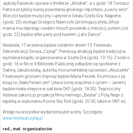
Jędrzej Pasierski opowie o thrillerze „Wodnik”, a o godz. 18 Tomasz
Patora przybliży kulisy powstania głośnego reportażu „Łowcy skór”.
Wieczór będzie muzyczny i upłynie w lokalu Szafa Gra. Najpierw
(godz. 20) wystąpi Grzegorz Nawrocki (promujący płytę „Moja
mama ma depresję i siedem innych piosenek o miłości), potem (od
godz. 22) będzie after party pod hasłem „Let’s Dance”.
Niedziela, 17 września będzie ostatnim dniem 13. Festiwalu
Dekonstrukcji Słowa „Czytaj!”. Pierwszą atrakcją będzie tradycyjna
wymiana książki, organizowana w Szafa Gra (godz. 13-15). Z kolei o
godz. 16 w filii nr 9 Biblioteki Publicznej odbędzie się spotkanie z
Sabiną Jakubowską, autorką monumentalnej opowieści „Akuszerki”.
Finałowym gościem imprezy będzie Maria Peszek. Rozmowa o jej
książce „Naku*wiam zen” (stworzonej wspólnie z ojcem – Janem)
będzie miała miejsce w sali kina OKF (godz. 18.30). Tegoroczny
festiwal zakończy projekcja filmu niemego „Bestia” z Polą Negri z
taperką w wykonaniu Korine Sky Riot (godz. 20.30, także w OKF-ie).
Wstęp na wszystkie wydarzenia jest wolny. Szczegóły:
www.festiwalczytaj.pl.
red., mat. organizatorów