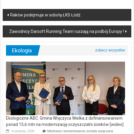
Post
Raków podejmuje w sobotę ŁKS Łódź
navigation
Zawodnicy Darsoft Running Team ruszają na podbój Europy !
Ekologia
Ekologiczne ABC. Gmina Wręczyca Wielka z dofinansowaniem
ponad 15,6 mln na modernizację oczyszczalni ścieków [wideo]
Ekologiczne
4 sierpnia, 2026
Możliwość komentowania
została wyłączona