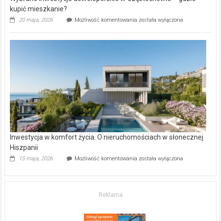
kupić mieszkanie?
Wybrane
20 maja, 2026
Możliwość komentowania
została wyłączona
inwestycje
deweloperskie
w Częstochowie
–
gdzie
kupić
mieszkanie?
Inwestycja w komfort życia. O nieruchomościach w słonecznej
Hiszpanii
Inwestycja
15 maja, 2026
Możliwość komentowania
została wyłączona
w komfort
życia.
O nieruchomościach
w słonecznej
Reklama
Hiszpanii