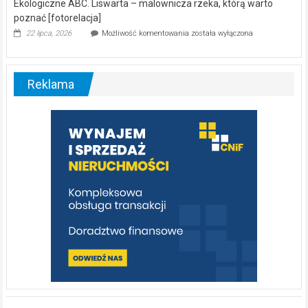
Ekologiczne ABC. Liswarta – malownicza rzeka, którą warto
poznać [fotorelacja]
Ekologiczne
22 lipca, 2026
Możliwość komentowania
została wyłączona
ABC.
Liswarta
–
malownicza
Reklama
rzeka,
którą
warto
poznać
[fotorelacja]