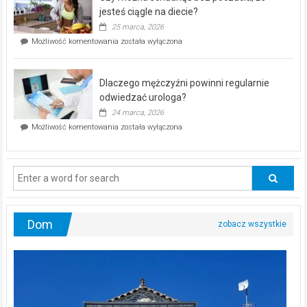
akcja
jesteś ciągle na diecie?
profilaktyczna
25 marca, 2026
w
Czy
Możliwość komentowania
została wyłączona
Częstochowie
można
już
schudnąć
25
bez
kwietnia!
Dlaczego mężczyźni powinni regularnie
poczucia,
że
odwiedzać urologa?
jesteś
24 marca, 2026
ciągle
Dlaczego
Możliwość komentowania
została wyłączona
na
mężczyźni
diecie?
powinni
regularnie
odwiedzać
urologa?
Dom