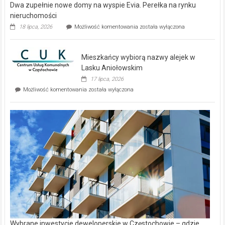
Dwa zupełnie nowe domy na wyspie Evia. Perełka na rynku
nieruchomości
Dwa
18 lipca, 2026
Możliwość komentowania
została wyłączona
zupełnie
nowe
domy
Mieszkańcy wybiorą nazwy alejek w
na
wyspie
Lasku Aniołowskim
Evia.
17 lipca, 2026
Perełka
Mieszkańcy
Możliwość komentowania
została wyłączona
na
wybiorą
rynku
nazwy
nieruchomości
alejek
w
Lasku
Aniołowskim
Wybrane inwestycje deweloperskie w Częstochowie – gdzie