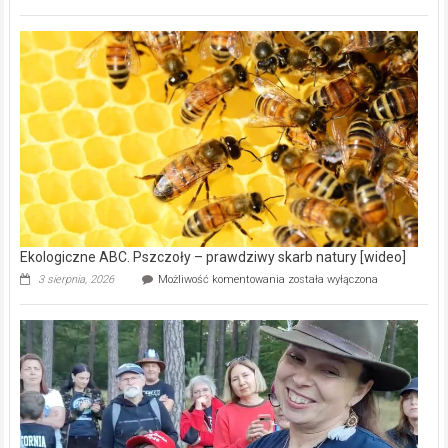
ABC.
Gmina
Wręczyca
Wielka
z
dofinansowaniem
ponad
15,6
mln
na
modernizację
oczyszczalni
ścieków
[wideo]
Ekologiczne ABC. Pszczoły – prawdziwy skarb natury [wideo]
Ekologiczne
3 sierpnia, 2026
Możliwość komentowania
została wyłączona
ABC.
Pszczoły
–
prawdziwy
skarb
natury
[wideo]