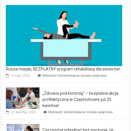
Rusza miejski, BEZPŁATNY program rehabilitacji dla seniorów!
Rusza
5 maja, 2026
Możliwość komentowania
została wyłączona
miejski,
BEZPŁATNY
program
„Zdrowie pod kontrolą” – bezpłatna akcja
rehabilitacji
dla
profilaktyczna w Częstochowie już 25
seniorów!
kwietnia!
„Zdrowie
21 kwietnia, 2026
Możliwość komentowania
została wyłączona
pod
kontrolą”
–
Czy można schudnąć bez poczucia, że
bezpłatna