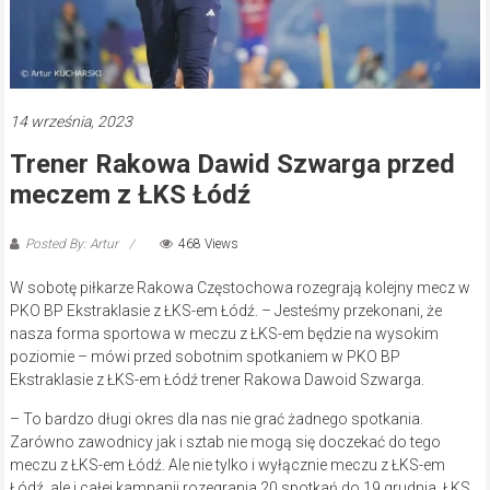
14 września, 2023
Trener Rakowa Dawid Szwarga przed
meczem z ŁKS Łódź
Posted By: Artur
468 Views
W sobotę piłkarze Rakowa Częstochowa rozegrają kolejny mecz w
PKO BP Ekstraklasie z ŁKS-em Łódź. – Jesteśmy przekonani, że
nasza forma sportowa w meczu z ŁKS-em będzie na wysokim
poziomie – mówi przed sobotnim spotkaniem w PKO BP
Ekstraklasie z ŁKS-em Łódź trener Rakowa Dawoid Szwarga.
– To bardzo długi okres dla nas nie grać żadnego spotkania.
Zarówno zawodnicy jak i sztab nie mogą się doczekać do tego
meczu z ŁKS-em Łódź. Ale nie tylko i wyłącznie meczu z ŁKS-em
Łódź, ale i całej kampanii rozegrania 20 spotkań do 19 grudnia. ŁKS