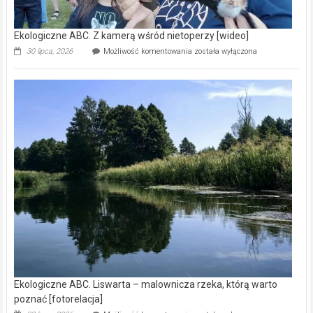
Ekologiczne ABC. Z kamerą wśród nietoperzy [wideo]
Ekologiczne
30 lipca, 2026
Możliwość komentowania
została wyłączona
ABC.
Z
kamerą
wśród
nietoperzy
[wideo]
Ekologiczne ABC. Liswarta – malownicza rzeka, którą warto
poznać [fotorelacja]