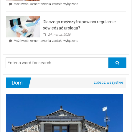
Czy
Możliwość komentowania
została wyłączona
Częstochowie
można
już
schudnąć
25
bez
kwietnia!
Dlaczego mężczyźni powinni regularnie
poczucia,
że
odwiedzać urologa?
jesteś
24 marca, 2026
ciągle
Dlaczego
Możliwość komentowania
została wyłączona
na
mężczyźni
diecie?
powinni
regularnie
odwiedzać
urologa?
Dom