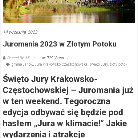
14 września, 2023
Juromania 2023 w Złotym Potoku
Posted By: ML
729 Views
gmina Janów
,
Jura Krakowsko-Częstochowska
,
święto JUry
,
złoty potok
Święto Jury Krakowsko-
Częstochowskiej – Juromania już
w ten weekend. Tegoroczna
edycja odbywać się będzie pod
hasłem „Jura w klimacie!” Jakie
wydarzenia i atrakcje