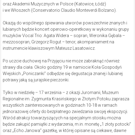
oraz Akademii Muzycznych w Polsce (Katowice, Łódź)
i we Włoszech (Conservatorio Claudio Monteverdi Bolzano).
Okazją do wspólnego śpiewania utworów powszechnie znanych i
lubianych będzie koncert operowo-operetkowy w wykonaniu grupy
muzyków Vocal Trio: Agata Widera – sopran, Weronika Gębala –
mezzosopran, Grzegorz Rogut – tenor, akompaniament na
instrumencie klawiszowym Mateusz Lasatowicz.
Po uczcie duchowej na Przyjęciu nie może zabraknąć również
strawy dla ciała. Około godziny 19 w namiocie Koła Gospodyń
Wiejskich „Poniczanki” odbędzie się degustacja znanej i lubianej
potrawy jaką są jurajskie pieczonki.
Tylko w niedzielę – 17 września – z okazji Juromanii, Muzeum
Regionalne im. Zygmunta Krasińskiego w Złotym Potoku zaprasza
wszystkich zainteresowanych w godzinach 10-18 w ramach
jednorazowej oferty do bezpłatnego zwiedzania swojej ekspozycji.
Wśród atrakcji towarzyszących na specjalnym stoisku można
będzie zakupić pamiątki z wydarzenia, m.in. monetę „1 złoty potocki”
oraz „Echo Janowa” gazetkę, w której opisane są ciekawe, dawne