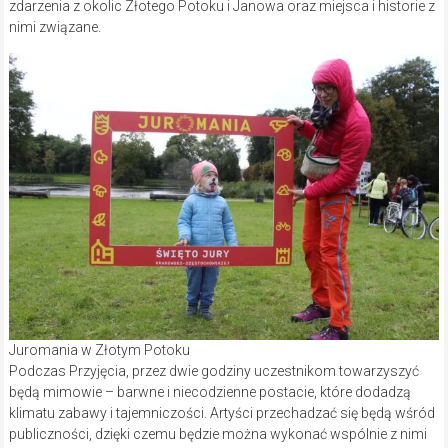
zdarzenia z okolic Złotego Potoku i Janowa oraz miejsca i historie z
nimi związane.
Juromania w Złotym Potoku
Podczas Przyjęcia, przez dwie godziny uczestnikom towarzyszyć
będą mimowie – barwne i niecodzienne postacie, które dodadzą
klimatu zabawy i tajemniczości. Artyści przechadzać się będą wśród
publiczności, dzięki czemu będzie można wykonać wspólnie z nimi