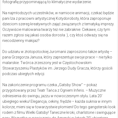
fotografię przypominającą to klimatyczne wydarzenie.
Na najmłodszych uczestników, w namiocie animacji, czekać będzie
pani Iza z pracowni artystycznej Kotydoroboty, która zaproponuje
dzieciom szereg kreatywnych zajęć związanych z tematyką imprezy.
Oczywiście malowania twarzy też nie zabraknie. Ciekawe, czy tym
razem zgłosi się jakaś osoba dorosła :), czy ktoś odważy się na
niecodzienny makijaż?
Do udziału w złotopotockiej Juromanii zaproszono także artystę –
pana Grzegorza Janusa, który zaprezentuje swoje prace – nie tylko
malarskie. Twórca zrzeszony jest w Częstochowskim
Stowarzyszeniu Plastyków im. Jerzego Dudy Gracza, którzy gościli
podczas ubiegłych edycji.
Na zakończenie programu czeka „Gatsby Show” – pokaz
przygotowany przez Teatr Tańca z Ogniem Inferis. – Muzyczne
odniesienia do swingu, jazzu w nowoczesnym stylu. Lata 20′
ubiegłego wieku! Elegancja, cekiny, frędzle – każda suknia w innym
kolorze, mieni się w towarzystwie płomieni! Do tego gangsterski look
rodem z filmu Wielki Gatsby! Taneczne kroki, charlstone i swingujące
pary. Wszystko w nawiązaniu do Ameryki w latach 20′ ubiegłego