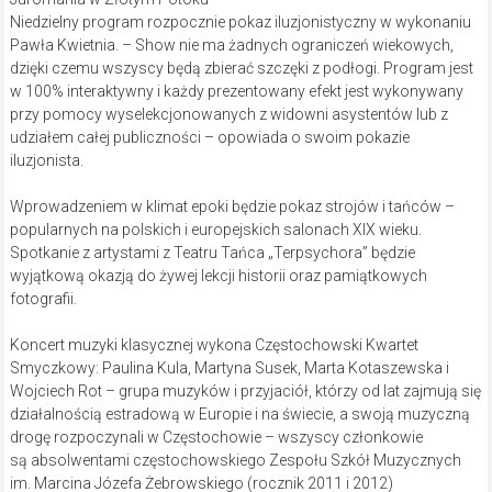
Niedzielny program rozpocznie pokaz iluzjonistyczny w wykonaniu
Pawła Kwietnia. – Show nie ma żadnych ograniczeń wiekowych,
dzięki czemu wszyscy będą zbierać szczęki z podłogi. Program jest
w 100% interaktywny i każdy prezentowany efekt jest wykonywany
przy pomocy wyselekcjonowanych z widowni asystentów lub z
udziałem całej publiczności – opowiada o swoim pokazie
iluzjonista.
Wprowadzeniem w klimat epoki będzie pokaz strojów i tańców –
popularnych na polskich i europejskich salonach XIX wieku.
Spotkanie z artystami z Teatru Tańca „Terpsychora” będzie
wyjątkową okazją do żywej lekcji historii oraz pamiątkowych
fotografii.
Koncert muzyki klasycznej wykona Częstochowski Kwartet
Smyczkowy: Paulina Kula, Martyna Susek, Marta Kotaszewska i
Wojciech Rot – grupa muzyków i przyjaciół, którzy od lat zajmują się
działalnością estradową w Europie i na świecie, a swoją muzyczną
drogę rozpoczynali w Częstochowie – wszyscy członkowie
są absolwentami częstochowskiego Zespołu Szkół Muzycznych
im. Marcina Józefa Żebrowskiego (rocznik 2011 i 2012)