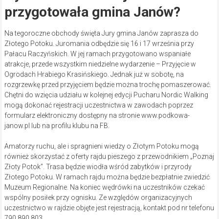
przygotowała gmina Janów?
Na tegoroczne obchody święta Jury gmina Janów zaprasza do
Złotego Potoku. Juromania odbędzie się 16 i 17 września przy
Pałacu Raczyńskich. W jej ramach przygotowano wspaniałe
atrakcje, przede wszystkim niedzielne wydarzenie – Przyjęcie w
Ogrodach Hrabiego Krasińskiego. Jednak już w sobotę, na
rozgrzewkę przed przyjęciem będzie można trochę pomaszerować.
Chętni do wzięcia udziału w kolejnej edycji Pucharu Nordic Walking
mogą dokonać rejestracji uczestnictwa w zawodach poprzez
formularz elektroniczny dostępny na stronie www.podkowa-
janow.pl lub na profilu klubu na FB.
Amatorzy ruchu, ale i spragnieni wiedzy o Złotym Potoku mogą
również skorzystać z oferty rajdu pieszego z przewodnikiem „Poznaj
Złoty Potok”. Trasa będzie wiodła wśród zabytków i przyrody
Złotego Potoku. W ramach rajdu można będzie bezpłatnie zwiedzić
Muzeum Regionalne. Na koniec wędrówki na uczestników czekać
wspólny posiłek przy ognisku. Ze względów organizacyjnych
uczestnictwo w rajdzie objęte jest rejestracją, kontakt pod nr telefonu
790 890 803.