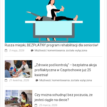
Rusza miejski, BEZPŁATNY program rehabilitacji dla seniorów!
Rusza
5 maja, 2026
Możliwość komentowania
została wyłączona
miejski,
BEZPŁATNY
program
„Zdrowie pod kontrolą” – bezpłatna akcja
rehabilitacji
dla
profilaktyczna w Częstochowie już 25
seniorów!
kwietnia!
„Zdrowie
21 kwietnia, 2026
Możliwość komentowania
została wyłączona
pod
kontrolą”
–
Czy można schudnąć bez poczucia, że
bezpłatna
akcja
jesteś ciągle na diecie?
profilaktyczna
25 marca, 2026
w