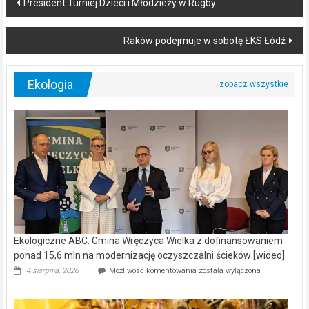
Post
President Turniej Dzieci i Młodzieży w Rugby
navigation
Raków podejmuje w sobotę ŁKS Łódź
Ekologia
Ekologiczne ABC. Gmina Wręczyca Wielka z dofinansowaniem
ponad 15,6 mln na modernizację oczyszczalni ścieków [wideo]
Ekologiczne
4 sierpnia, 2026
Możliwość komentowania
została wyłączona
ABC.
Gmina
Wręczyca