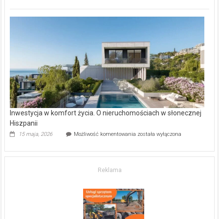
inwestycje
deweloperskie
w Częstochowie
–
gdzie
kupić
mieszkanie?
Inwestycja w komfort życia. O nieruchomościach w słonecznej
Hiszpanii
Inwestycja
15 maja, 2026
Możliwość komentowania
została wyłączona
w komfort
życia.
O nieruchomościach
w słonecznej
Reklama
Hiszpanii