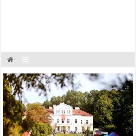
Gazeta
Regionalna
Częstochowa,
Kłobuck,
Lubliniec,
Myszków