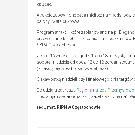
książek.
Atrakcje zapewnione będą mieli też najmłodsi odwi
balony i wata cukrowa.
Program atrakcji, które zaplanowano na pl. Biegańs
przewidziano bezpłatne zadania dla mieszkańców. B
SKRA Częstochowa.
Z kolei 16 września od godz. 15 do 18 na występ m
sobotę i niedzielę od godz. 12 do 18 zorganizowane
(atrakcją będą też brokatowe tatuaże).
Ciekawostką niedzieli, czyli finałowego dnia targó
Do udziału zaprasza
Regionalna Izba Przemysłow
medialnym wydarzenia jest „Gazeta Regionalna”. Wi
red., mat. RIPH w Częstochowie