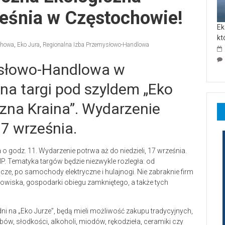
ześnia w Częstochowie!
Ek
kt
chowa
,
Eko Jura
,
Regionalna Izba Przemysłowo-Handlowa
ysłowo-Handlowa w
na targi pod szyldem „Eko
zna Kraina”. Wydarzenie
7 września.
 o godz. 11. Wydarzenie potrwa aż do niedzieli, 17 września.
NMP. Tematyka targów będzie niezwykle rozległa: od
cze, po samochody elektryczne i hulajnogi. Nie zabraknie firm
owiska, gospodarki obiegu zamkniętego, a także tych
dni na „Eko Jurze”, będą mieli możliwość zakupu tradycyjnych,
bów, słodkości, alkoholi, miodów, rękodzieła, ceramiki czy