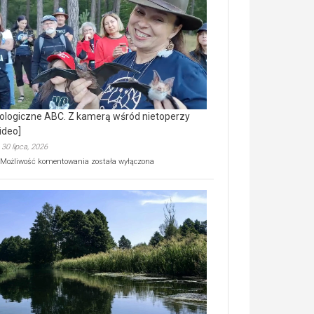
prawdziwy
skarb
natury
[wideo]
ologiczne ABC. Z kamerą wśród nietoperzy
ideo]
30 lipca, 2026
Ekologiczne
Możliwość komentowania
została wyłączona
ABC.
Z
kamerą
wśród
nietoperzy
[wideo]