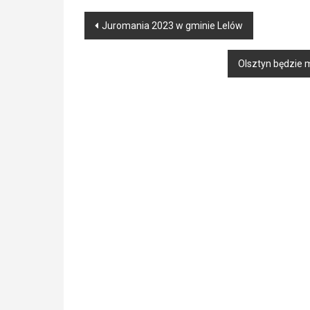
Post
Juromania 2023 w gminie Lelów
navigation
Olsztyn będzie 