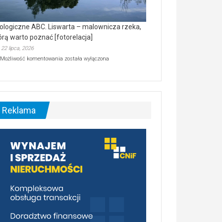
ologiczne ABC. Liswarta – malownicza rzeka,
órą warto poznać [fotorelacja]
22 lipca, 2026
Ekologiczne
Możliwość komentowania
została wyłączona
ABC.
Liswarta
–
malownicza
rzeka,
którą
Reklama
warto
poznać
[fotorelacja]