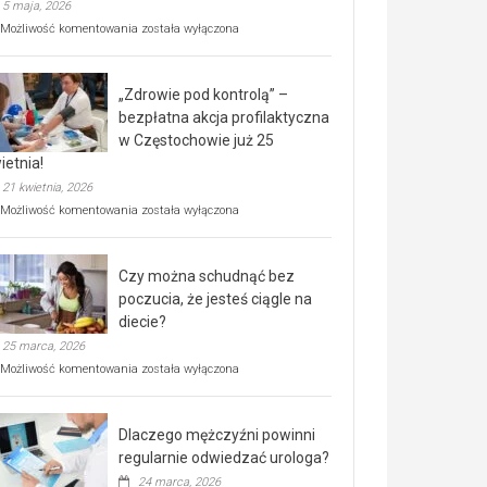
5 maja, 2026
Rusza
Możliwość komentowania
została wyłączona
miejski,
BEZPŁATNY
program
„Zdrowie pod kontrolą” –
rehabilitacji
dla
bezpłatna akcja profilaktyczna
seniorów!
w Częstochowie już 25
ietnia!
21 kwietnia, 2026
„Zdrowie
Możliwość komentowania
została wyłączona
pod
kontrolą”
–
Czy można schudnąć bez
bezpłatna
akcja
poczucia, że jesteś ciągle na
profilaktyczna
diecie?
w
25 marca, 2026
Częstochowie
już
Czy
Możliwość komentowania
została wyłączona
25
można
kwietnia!
schudnąć
bez
Dlaczego mężczyźni powinni
poczucia,
że
regularnie odwiedzać urologa?
jesteś
24 marca, 2026