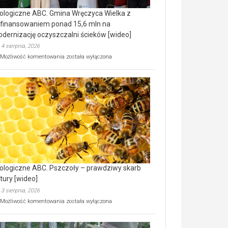
ologiczne ABC. Gmina Wręczyca Wielka z
finansowaniem ponad 15,6 mln na
dernizację oczyszczalni ścieków [wideo]
4 sierpnia, 2026
Ekologiczne
Możliwość komentowania
została wyłączona
ABC.
Gmina
Wręczyca
Wielka
z
dofinansowaniem
ponad
15,6
mln
na
modernizację
oczyszczalni
ścieków
ologiczne ABC. Pszczoły – prawdziwy skarb
[wideo]
tury [wideo]
3 sierpnia, 2026
Ekologiczne
Możliwość komentowania
została wyłączona
ABC.
Pszczoły
–