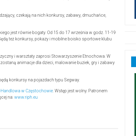
edzający, czekają na nich konkursy, zabawy, dmuchańce,
kiego jest równie bogaty. Od 15 do 17 września w godz. 11-19
ędą też konkursy, pokazy i mobilne boisko sportowe klubu
uzyczny i warsztaty zaprosi Stowarzyszenie Etnochowa. W
 zostaną animacje dla dzieci, malowanie buziek, gry i zabawy
w będą konkursy na pojazdach typu Segway.
o-Handlowa w Częstochowie
. Wstęp jest wolny. Patronem
ęcej na:
www.riph.eu