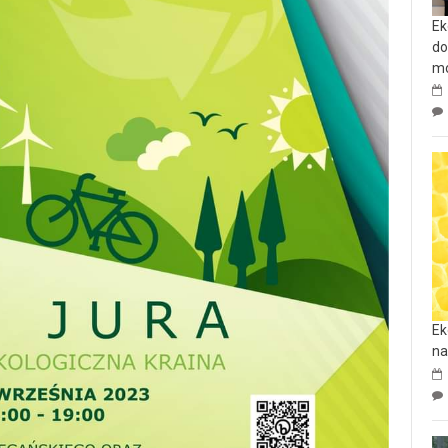
Ek
do
mo
Ek
na