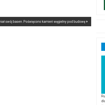
miał swój basen. Poświęcono kamień węgielny pod budowę
Ru
dl