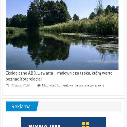
nietoperzy
[wideo]
Ekologiczne ABC. Liswarta – malownicza rzeka, którą warto
poznać [fotorelacja]
Ekologiczne
22 lipca, 2026
Możliwość komentowania
została wyłączona
ABC.
Liswarta
–
malownicza
Reklama
rzeka,
którą
warto
poznać
[fotorelacja]