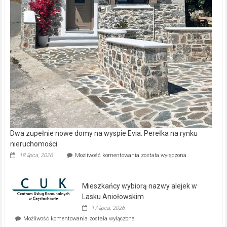
Dwa zupełnie nowe domy na wyspie Evia. Perełka na rynku
nieruchomości
Dwa
18 lipca, 2026
Możliwość komentowania
została wyłączona
zupełnie
nowe
domy
Mieszkańcy wybiorą nazwy alejek w
na
wyspie
Lasku Aniołowskim
Evia.
17 lipca, 2026
Perełka
Mieszkańcy
Możliwość komentowania
została wyłączona
na
wybiorą