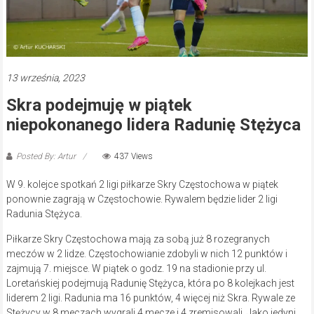
13 września, 2023
Skra podejmuję w piątek
niepokonanego lidera Radunię Stężyca
Posted By: Artur
437 Views
W 9. kolejce spotkań 2 ligi piłkarze Skry Częstochowa w piątek
ponownie zagrają w Częstochowie. Rywalem będzie lider 2 ligi
Radunia Stężyca.
Piłkarze Skry Częstochowa mają za sobą już 8 rozegranych
meczów w 2 lidze. Częstochowianie zdobyli w nich 12 punktów i
zajmują 7. miejsce. W piątek o godz. 19 na stadionie przy ul.
Loretańskiej podejmują Radunię Stężyca, która po 8 kolejkach jest
liderem 2 ligi. Radunia ma 16 punktów, 4 więcej niż Skra. Rywale ze
Stężycy w 8 meczach wygrali 4 mecze i 4 zremisowali. Jako jedyni