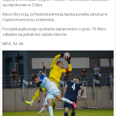
są niepokonani w 2 lidze.
Kibice Skry liczą, że Radunia pierwszą ligową porażkę zanotuje w
Częstochowie przy Loretańskiej…
Początek piątkowego spotkania zaplanowano o godz. 19. Mecz
odbędzie się jednak bez udziału kibiców.
MR-K, fot: AK