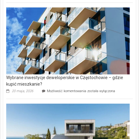
rynku
nazwy
nieruchomości
alejek
w
Lasku
Aniołowskim
Wybrane inwestycje deweloperskie w Częstochowie – gdzie
kupić mieszkanie?
Wybrane
20 maja, 2026
Możliwość komentowania
została wyłączona
inwestycje
deweloperskie
w Częstochowie
–
gdzie
kupić
mieszkanie?