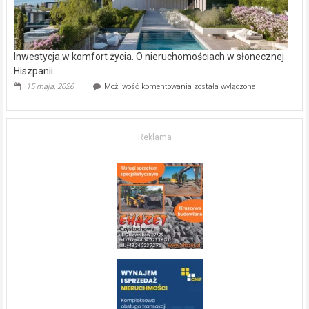
Inwestycja w komfort życia. O nieruchomościach w słonecznej
Hiszpanii
Inwestycja
15 maja, 2026
Możliwość komentowania
została wyłączona
w komfort
życia.
O nieruchomościach
w słonecznej
Reklama
Hiszpanii