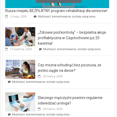
Rusza miejski, BEZPŁATNY program rehabilitacji dla seniorów!
Rusza
5 maja, 2026
Możliwość komentowania
została wyłączona
miejski,
BEZPŁATNY
program
„Zdrowie pod kontrolą” – bezpłatna akcja
rehabilitacji
dla
profilaktyczna w Częstochowie już 25
seniorów!
kwietnia!
„Zdrowie
21 kwietnia, 2026
Możliwość komentowania
została wyłączona
pod
kontrolą”
–
Czy można schudnąć bez poczucia, że
bezpłatna
akcja
jesteś ciągle na diecie?
profilaktyczna
25 marca, 2026
w
Czy
Możliwość komentowania
została wyłączona
Częstochowie
można
już
schudnąć
25
bez
kwietnia!
Dlaczego mężczyźni powinni regularnie
poczucia,
że
odwiedzać urologa?
jesteś
24 marca, 2026
ciągle
Dlaczego
Możliwość komentowania
została wyłączona
na