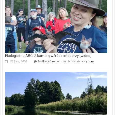
prawdziwy
skarb
natury
[wideo]
Ekologiczne ABC. Z kamerą wśród nietoperzy [wideo]
Ekologiczne
30 lipca, 2026
Możliwość komentowania
została wyłączona
ABC.
Z
kamerą
wśród
nietoperzy
[wideo]