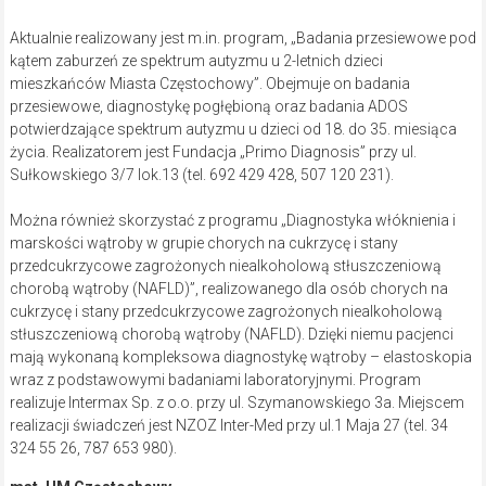
Aktualnie realizowany jest m.in. program, „Badania przesiewowe pod
kątem zaburzeń ze spektrum autyzmu u 2-letnich dzieci
mieszkańców Miasta Częstochowy”. Obejmuje on badania
przesiewowe, diagnostykę pogłębioną oraz badania ADOS
potwierdzające spektrum autyzmu u dzieci od 18. do 35. miesiąca
życia. Realizatorem jest Fundacja „Primo Diagnosis” przy ul.
Sułkowskiego 3/7 lok.13 (tel. 692 429 428, 507 120 231).
Można również skorzystać z programu „Diagnostyka włóknienia i
marskości wątroby w grupie chorych na cukrzycę i stany
przedcukrzycowe zagrożonych niealkoholową stłuszczeniową
chorobą wątroby (NAFLD)”, realizowanego dla osób chorych na
cukrzycę i stany przedcukrzycowe zagrożonych niealkoholową
stłuszczeniową chorobą wątroby (NAFLD). Dzięki niemu pacjenci
mają wykonaną kompleksowa diagnostykę wątroby – elastoskopia
wraz z podstawowymi badaniami laboratoryjnymi. Program
realizuje Intermax Sp. z o.o. przy ul. Szymanowskiego 3a. Miejscem
realizacji świadczeń jest NZOZ Inter-Med przy ul.1 Maja 27 (tel. 34
324 55 26, 787 653 980).