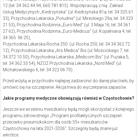
12 (tel. 34 362 44 94, 660 781 815). Współpracują z nią: Zakład
Usług Medycznych „Kiedrzyńska” (ul. Kiedrzyńska 81a, tel. 34 325 61
33), Przychodnia Lekarska „Południe” (ul. Mireckiego 29a, tel. 34 323
21 53), Przychodnia Rodzinna „Euro-Med” (ul. 3 Maja 16, tel. 34 361
27 62), Przychodnia Rodzinna „Euro-Medicus” (ul. Kopalniana 4, tel.
34 365 96 25),
Przychodnia Lekarska Rocha 250 (ul. Rocha 250, tel. 34 34 362 72
12), Przychodnia Lekarska „Ars Medica” Bis (ul. Mościckiego 7, tel.
34 372 10 50), Przychodnia Lekarska „Medicom Bis” (ul. Pużaka 5,
tel. 34 362 33 54), NZOZ Przychodnia Lekarska „Nord Med” (ul.
Michałowskiego 6, tel. 34 322 06 70).
Przed wizytą w przychodni najlepiej zadzwonić do danej placówki, by
umówić się na szczepienie. Akcja trwa do wyczerpania zapasów.
Jakie programy medyczne obowiązują również w Częstochowie?
Jeszcze we wrześniu mieszkańcy będą mogli skorzystać z kolejnego
programu zdrowotnego „Program profilaktycznych szczepień
przeciwko pneumokokom dla osób 55+ mieszkańców
Częstochowy na lata 2021-2026”. Szczegóły będą znane już
wkrótce.