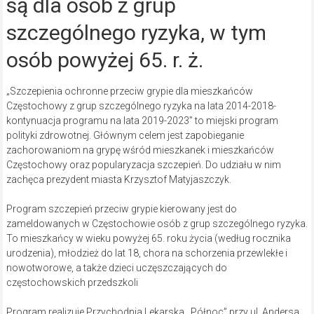
są dla osób z grup
szczególnego ryzyka, w tym
osób powyżej 65. r. ż.
„Szczepienia ochronne przeciw grypie dla mieszkańców
Częstochowy z grup szczególnego ryzyka na lata 2014-2018-
kontynuacja programu na lata 2019-2023” to miejski program
polityki zdrowotnej. Głównym celem jest zapobieganie
zachorowaniom na grypę wśród mieszkanek i mieszkańców
Częstochowy oraz popularyzacja szczepień. Do udziału w nim
zachęca prezydent miasta Krzysztof Matyjaszczyk.
Program szczepień przeciw grypie kierowany jest do
zameldowanych w Częstochowie osób z grup szczególnego ryzyka.
To mieszkańcy w wieku powyżej 65. roku życia (według rocznika
urodzenia), młodzież do lat 18, chora na schorzenia przewlekłe i
nowotworowe, a także dzieci uczęszczających do
częstochowskich przedszkoli
Program realizuje Przychodnia Lekarska ,,Północ” przy ul. Andersa