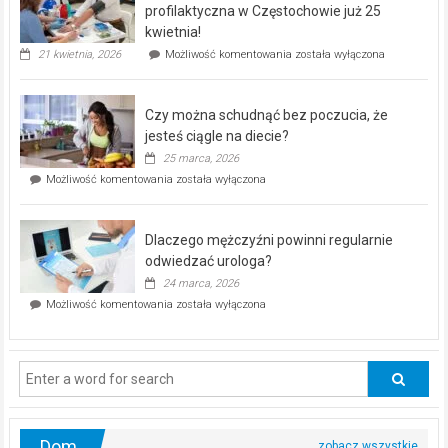
dla
profilaktyczna w Częstochowie już 25
seniorów!
kwietnia!
„Zdrowie
21 kwietnia, 2026
Możliwość komentowania
została wyłączona
pod
kontrolą”
–
Czy można schudnąć bez poczucia, że
bezpłatna
akcja
jesteś ciągle na diecie?
profilaktyczna
25 marca, 2026
w
Czy
Możliwość komentowania
została wyłączona
Częstochowie
można
już
schudnąć
25
bez
kwietnia!
Dlaczego mężczyźni powinni regularnie
poczucia,
że
odwiedzać urologa?
jesteś
24 marca, 2026
ciągle
Dlaczego
Możliwość komentowania
została wyłączona
na
mężczyźni
diecie?
powinni
regularnie
odwiedzać
urologa?
Dom