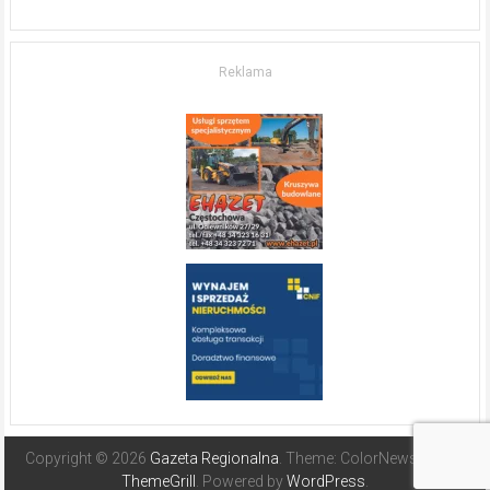
w komfort
życia.
O nieruchomościach
w słonecznej
Reklama
Hiszpanii
Copyright © 2026
Gazeta Regionalna
. Theme: ColorNews Pro by
ThemeGrill
. Powered by
WordPress
.