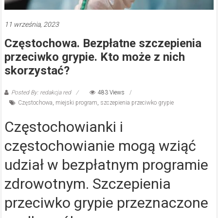
11 września, 2023
Częstochowa. Bezpłatne szczepienia
przeciwko grypie. Kto może z nich
skorzystać?
Posted By: redakcja red
483 Views
Częstochowa
,
miejski program
,
szczepienia przeciwko grypie
Częstochowianki i
częstochowianie mogą wziąć
udział w bezpłatnym programie
zdrowotnym. Szczepienia
przeciwko grypie przeznaczone