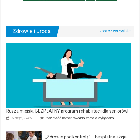
Zdrowie i uroda
Rusza miejski, BEZPŁATNY program rehabilitacji dla seniorów!
Rusza
5 maja, 2026
Możliwość komentowania
została wyłączona
miejski,
BEZPŁATNY
program
„Zdrowie pod kontrolą” – bezpłatna akcja
rehabilitacji