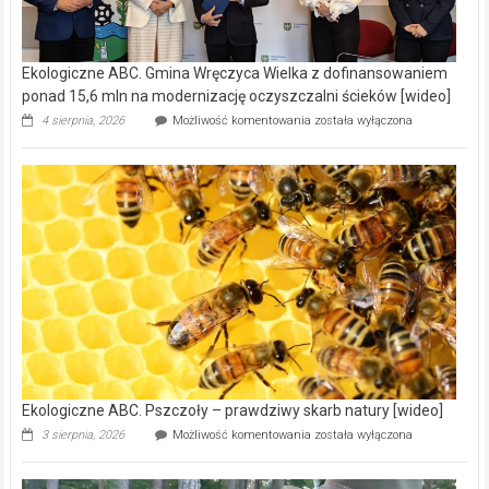
Ekologiczne ABC. Gmina Wręczyca Wielka z dofinansowaniem
ponad 15,6 mln na modernizację oczyszczalni ścieków [wideo]
Ekologiczne
4 sierpnia, 2026
Możliwość komentowania
została wyłączona
ABC.
Gmina
Wręczyca
Wielka
z
dofinansowaniem
ponad
15,6
mln
na
modernizację
oczyszczalni
ścieków
[wideo]
Ekologiczne ABC. Pszczoły – prawdziwy skarb natury [wideo]
Ekologiczne
3 sierpnia, 2026
Możliwość komentowania
została wyłączona
ABC.
Pszczoły
–