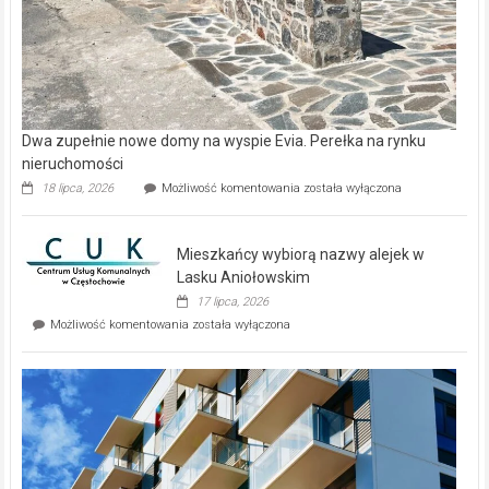
Dwa zupełnie nowe domy na wyspie Evia. Perełka na rynku
nieruchomości
Dwa
18 lipca, 2026
Możliwość komentowania
została wyłączona
zupełnie
nowe
domy
Mieszkańcy wybiorą nazwy alejek w
na
wyspie
Lasku Aniołowskim
Evia.
17 lipca, 2026
Perełka
Mieszkańcy
Możliwość komentowania
została wyłączona
na
wybiorą
rynku
nazwy
nieruchomości
alejek
w
Lasku
Aniołowskim