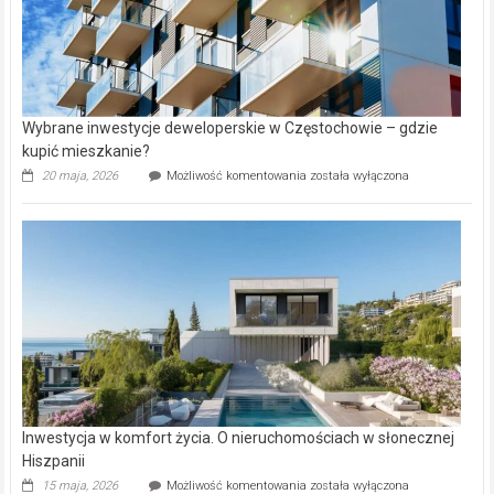
Wybrane inwestycje deweloperskie w Częstochowie – gdzie
kupić mieszkanie?
Wybrane
20 maja, 2026
Możliwość komentowania
została wyłączona
inwestycje
deweloperskie
w Częstochowie
–
gdzie
kupić
mieszkanie?
Inwestycja w komfort życia. O nieruchomościach w słonecznej
Hiszpanii
Inwestycja
15 maja, 2026
Możliwość komentowania
została wyłączona