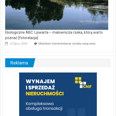
Ekologiczne ABC. Liswarta – malownicza rzeka, którą warto
poznać [fotorelacja]
Ekologiczne
22 lipca, 2026
Możliwość komentowania
została wyłączona
ABC.
Liswarta
–
malownicza
Reklama
rzeka,
którą
warto
poznać
[fotorelacja]