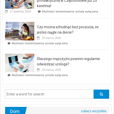
profilaktyczna w Częstochowie już 25
seniorów!
kwietnia!
„Zdrowie
21 kwietnia, 2026
Możliwość komentowania
została wyłączona
pod
kontrolą”
–
Czy można schudnąć bez poczucia, że
bezpłatna
akcja
jesteś ciągle na diecie?
profilaktyczna
25 marca, 2026
w
Czy
Możliwość komentowania
została wyłączona
Częstochowie
można
już
schudnąć
25
bez
kwietnia!
Dlaczego mężczyźni powinni regularnie
poczucia,
że
odwiedzać urologa?
jesteś
24 marca, 2026
ciągle
Dlaczego
Możliwość komentowania
została wyłączona
na
mężczyźni
diecie?
powinni
regularnie
odwiedzać
urologa?
Dom