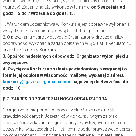
w treści swoje imię i nazwisko (wymóg konieczny do odebrania
nagrody). Zadanie należy wykonać w terminie
od 5 września od
godz. 15 do 7 września do godz. 15.
1. Warunkiem uczestnictwa w Konkursie jest poprawne wykonanie
wszystkich zadań opisanych w § 5. ust. 1 Regulaminu.
2. O przyznaniu nagrody decyduje Organizator w drodze analizy
poprawności wykonania zadań opisanych w § 5. ust. 1 Regulaminu
przez Uczestników Konkursu
3. Spośród nadesłanych odpowiedzi Organizator wyłoni pięciu
zwycięzców.
4. Zwycięzca Konkursu zostanie powiadomiony o wygranej i o
formie jej odbioru w wiadomości mailowej wysłanej z adresu
konkursy@gazetaregionalna.com
najpóźniej do 8 września do
godz. 10.
§ 7. ZAKRES ODPOWIEDZIALNOŚCI ORGANIZATORA
1. Organizator nie ponosi odpowiedzialności za rzetelność i
prawdziwość danych Uczestników Konkursu, w tym za brak
możliwości przekazania nagród, z przyczyny leżących po stronie
Uczestnika, w szczególności, jeśli ten nie podał prawdziwego adresu
do korespondencji lub podane dane są niepełne lub nieaktualne.