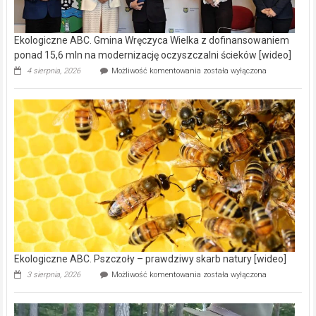
Ekologiczne ABC. Gmina Wręczyca Wielka z dofinansowaniem
ponad 15,6 mln na modernizację oczyszczalni ścieków [wideo]
Ekologiczne
4 sierpnia, 2026
Możliwość komentowania
została wyłączona
ABC.
Gmina
Wręczyca
Wielka
z
dofinansowaniem
ponad
15,6
mln
na
modernizację
oczyszczalni
ścieków
[wideo]
Ekologiczne ABC. Pszczoły – prawdziwy skarb natury [wideo]
Ekologiczne
3 sierpnia, 2026
Możliwość komentowania
została wyłączona
ABC.
Pszczoły
–