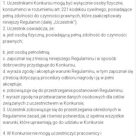
1. Uczestnikami Konkursu mogą być wyłącznie osoby fizyczne,
konsumenci w rozumieniu art. 221 kodeksu cywilnego, posiadające
pełną zdolności do czynności prawnych, które zaakceptowały
niniejszy Regulamin (dalej: „Uczestnik”).
2. Uczestnik oświadcza, że:
a. jest osobą fizyczną, posiadającą pełną zdolność do czynności
prawnych;
b. jest osobą pełnoletnią;
c. zapoznał się z treścią niniejszego Regulaminu i w sposób
dobrowolny przystępuje do Konkursu;
d. wyraża zgodę i akceptuje warunki Regulaminu, w tym zapoznał się
z treścią dotyczącą procedury odbioru nagrody i ją w pełni
akceptuje;
e. zobowiązuje się do przestrzegania postanowień Regulaminu;
f. wyraził zgodę na przetwarzanie danych osobowych dla celów
związanych z uczestnictwem w Konkursie;
3. Uczestnik zobowiązuje się do przestrzegania określonych w
Regulaminie zasad, jak również potwierdza, iż spełnia wszystkie
warunki, które uprawniają go do udziału w Konkursie.
4. W Konkursie nie mogą uczestniczyć pracownicy i