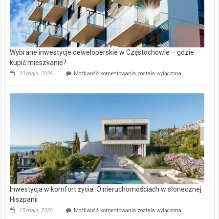
Wybrane inwestycje deweloperskie w Częstochowie – gdzie
kupić mieszkanie?
Wybrane
20 maja, 2026
Możliwość komentowania
została wyłączona
inwestycje
deweloperskie
w Częstochowie
–
gdzie
kupić
mieszkanie?
Inwestycja w komfort życia. O nieruchomościach w słonecznej
Hiszpanii
Inwestycja
15 maja, 2026
Możliwość komentowania
została wyłączona
w komfort