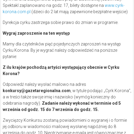
Spektakl zaplanowano na godz. 17, bilety dostępne na
www.cyrk-
korona.com.pl
(dzieci do 2 lat mają zapewnione bezpłatne wejście)
Dyrekcja cyrku zastrzega sobie prawo do zmian w programie.
Wygraj zaproszenie na ten występ
Mamy dla czytelników pięć pojedynczych zaproszeń na występ
Cyrku Korona. By je wygrać należy odpowiedzieć na poniższe
pytanie:
Z ilu krajów pochodzą artyści występujący obecnie w Cyrku
Korona?
Odpowiedź należy wysłać mailowo na adres
konkursy@gazetaregionalna.com
, w tytule podając „Cyrk Korona”,
a w treści także swoje imię i nazwisko (wymóg konieczny do
odebrania nagrody).
Zadanie należy wykonać w terminie od 5
września od godz. 15 do 7 września do godz. 15.
Zwycięzcy Konkursu zostaną powiadomieni o wygranej i o formie
jej odbioru w wiadomości mailowej wysłanej najpóźniej do 8
września do godz. 10. Nieotrzymanie e-maila jest równoznaczne z