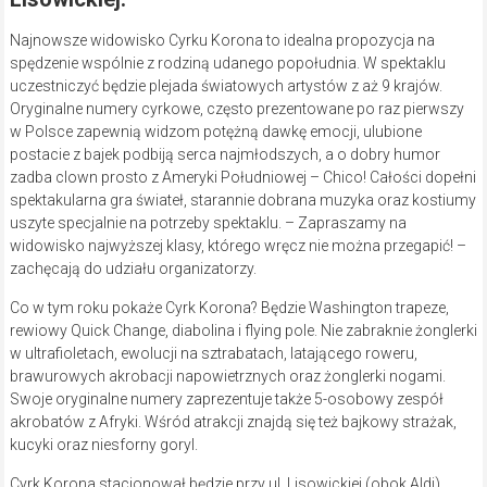
Najnowsze widowisko Cyrku Korona to idealna propozycja na
spędzenie wspólnie z rodziną udanego popołudnia. W spektaklu
uczestniczyć będzie plejada światowych artystów z aż 9 krajów.
Oryginalne numery cyrkowe, często prezentowane po raz pierwszy
w Polsce zapewnią widzom potężną dawkę emocji, ulubione
postacie z bajek podbiją serca najmłodszych, a o dobry humor
zadba clown prosto z Ameryki Południowej – Chico! Całości dopełni
spektakularna gra świateł, starannie dobrana muzyka oraz kostiumy
uszyte specjalnie na potrzeby spektaklu. – Zapraszamy na
widowisko najwyższej klasy, którego wręcz nie można przegapić! –
zachęcają do udziału organizatorzy.
Co w tym roku pokaże Cyrk Korona? Będzie Washington trapeze,
rewiowy Quick Change, diabolina i flying pole. Nie zabraknie żonglerki
w ultrafioletach, ewolucji na sztrabatach, latającego roweru,
brawurowych akrobacji napowietrznych oraz żonglerki nogami.
Swoje oryginalne numery zaprezentuje także 5-osobowy zespół
akrobatów z Afryki. Wśród atrakcji znajdą się też bajkowy strażak,
kucyki oraz niesforny goryl.
Cyrk Korona stacjonował będzie przy ul. Lisowickiej (obok Aldi).