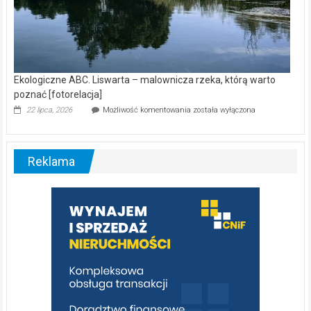
Ekologiczne ABC. Liswarta – malownicza rzeka, którą warto
poznać [fotorelacja]
Ekologiczne
22 lipca, 2026
Możliwość komentowania
została wyłączona
ABC.
Liswarta
–
malownicza
Reklama
rzeka,
którą
warto
poznać
[fotorelacja]