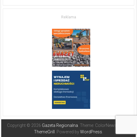
życia.
O nieruchomościach
w słonecznej
Reklama
Hiszpanii
Copyright © 2026
Gazeta Regionalna
. Theme: ColorNews Pro by
ThemeGrill
. Powered by
WordPress
.