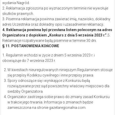
wydania Nagród.
2. Reklamacja zgłoszona po wyznaczonym terminie nie wywołuje
skutków prawnych.
3. Pisemna reklamacja powinna zawierać imię, nazwisko, dokładny
adres Uczestnika oraz dokładny opis i uzasadnienie reklamacji.
4. Reklamacja powinna być przesłana listem poleconym na adres
Organizatora z dopiskiem „Konkurs z dnia 5 września 2023 r.”.
5.
Reklamacje rozpatrywane będą pisemnie w terminie 30 dni.
§ 11. POSTANOWIENIA KOŃCOWE
1. Regulamin wchodzi w życie z dniem 5 września 2023 r. i
obowiązuje do 7 września 2023 r.
W kwestiach nieuregulowanych niniejszym Regulaminem stosuje
się przepisy Kodeksu cywilnego i inne przepisy prawa.
Spory odnoszące się i wynikające z Konkursu będą
rozwiązywane przez sąd powszechny właściwy miejscowo dla
siedziby Organizatora.
Organizator zastrzega sobie prawo do zmiany zasad Konkursu
w trakcie jego trwania. Informacja o zmianach będzie
zamieszczona na stronie gazetaregionalna.com.