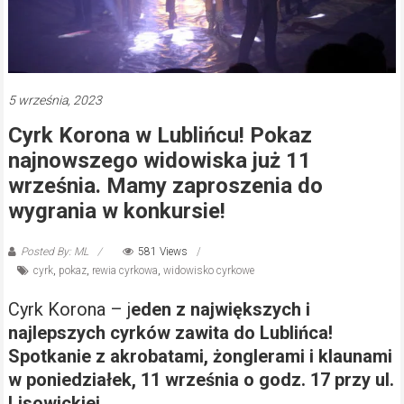
5 września, 2023
Cyrk Korona w Lublińcu! Pokaz
najnowszego widowiska już 11
września. Mamy zaproszenia do
wygrania w konkursie!
Posted By: ML
581 Views
cyrk
,
pokaz
,
rewia cyrkowa
,
widowisko cyrkowe
Cyrk Korona – j
eden z największych i
najlepszych cyrków zawita do Lublińca!
Spotkanie z akrobatami, żonglerami i klaunami
w poniedziałek, 11 września o godz. 17 przy ul.
Lisowickiej.