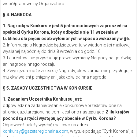
współpracownicy Organizatora.
§ 4. NAGRODA
1. Nagrodą w Konkursie jest
5 jednoosobowych zaproszeń
na
spektakl Cyrku Korona, który odbędzie się 11 września w
Lublińcu dla pięciu osób wyłonionych w sposób wskazany w §6.
2. Informacja o Nagrodzie będzie zawarta w wiadomości mailowej
wysłanej najpóźniej do dnia 8 września do godz. 10.
3. Laureatowi nie przysługuje prawo wymiany Nagrody na gotówkę
ani nagrodę innego rodzaju.
4. Zwycięzca może zrzec się Nagrody, ale w zamian nie przysługuje
mu ekwiwalent pieniężny ani jakakolwiek inna nagroda.
§ 5. ZASADY UCZESTNICTWA W KONKURSIE
1. Zadaniem Uczestnika Konkursu jest:
odpowiedź na zadanie/pytanie konkursowe przedstawione na
stronie gazetaregionalna.com. Jest ono następujące:
Z ilu krajów
pochodzą artyści występujący obecnie w Cyrku Korona?
Odpowiedź należy wysłać mailowo na adres
konkursy@gazetaregionalna.com
, w tytule podając “Cyrk Korona”, a