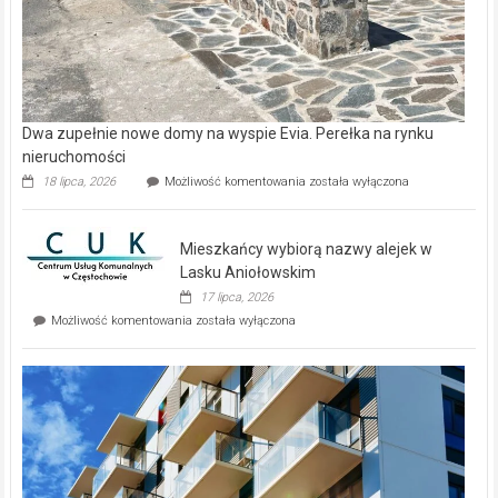
Dwa zupełnie nowe domy na wyspie Evia. Perełka na rynku
nieruchomości
Dwa
18 lipca, 2026
Możliwość komentowania
została wyłączona
zupełnie
nowe
domy
Mieszkańcy wybiorą nazwy alejek w
na
wyspie
Lasku Aniołowskim
Evia.
17 lipca, 2026
Perełka
Mieszkańcy
Możliwość komentowania
została wyłączona
na
wybiorą
rynku
nazwy
nieruchomości
alejek
w
Lasku
Aniołowskim