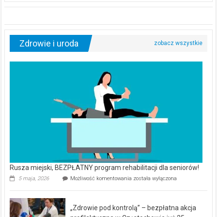
Zdrowie i uroda
Rusza miejski, BEZPŁATNY program rehabilitacji dla seniorów!
Rusza
5 maja, 2026
Możliwość komentowania
została wyłączona
miejski,
BEZPŁATNY
program
„Zdrowie pod kontrolą” – bezpłatna akcja
rehabilitacji
dla