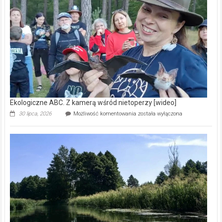
prawdziwy
skarb
natury
[wideo]
Ekologiczne ABC. Z kamerą wśród nietoperzy [wideo]
Ekologiczne
30 lipca, 2026
Możliwość komentowania
została wyłączona
ABC.
Z
kamerą
wśród
nietoperzy
[wideo]