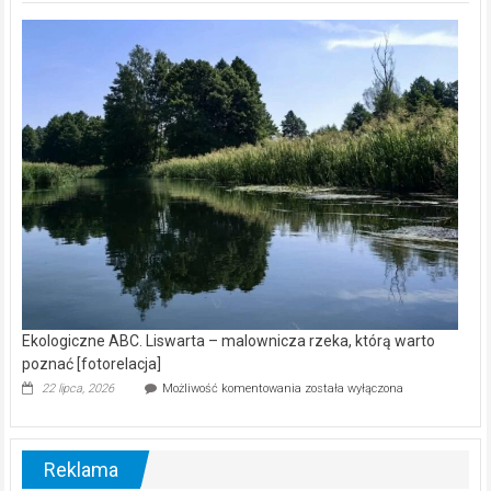
Z
kamerą
wśród
nietoperzy
[wideo]
Ekologiczne ABC. Liswarta – malownicza rzeka, którą warto
poznać [fotorelacja]
Ekologiczne
22 lipca, 2026
Możliwość komentowania
została wyłączona
ABC.
Liswarta
–
malownicza
Reklama
rzeka,