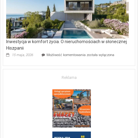
mieszkanie?
Inwestycja w komfort życia. O nieruchomościach w słonecznej
Hiszpanii
Inwestycja
15 maja, 2026
Możliwość komentowania
została wyłączona
w komfort
życia.
O nieruchomościach
w słonecznej
Reklama
Hiszpanii