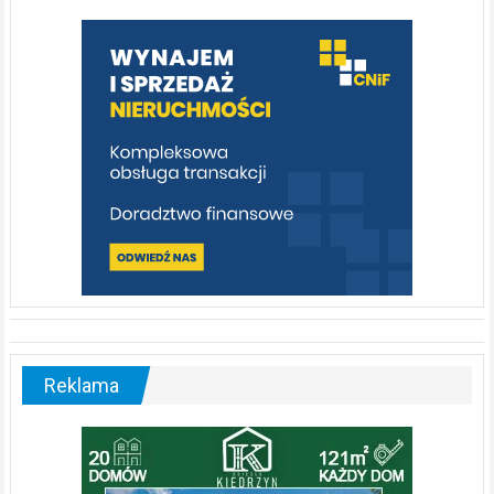
którą
warto
poznać
[fotorelacja]
Reklama