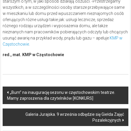
starszym o tym, w jaki sposób działają oszuści. -Przestrzegamy
wszystkich, a w szczególności osoby starsze przebywające same
w mieszkaniu lub domu przed wpuszczaniem nieznajomych osób
oferujących różne usługi takie jak: usługi lecznicze, sprzedaż
różnego rodzaju urządzeń i wyposażenia domu, ale także
nieznanych nam pracowników pobierających odczyty lub chcących
usunąć awarię na przykład wody, prądu lub gazu – apeluje
KMP w
Częstochowie
.
red., mat. KMP w Częstochowie
Post
„Bum” na inaugurację sezonu w częstochowskim teatrze.
Mamy zaproszenia dla czytelników [KONKURS]
navigation
Galeria Jurajska. 9 września odbędzie się Giełda Zajęć
Pozalekcyjnych