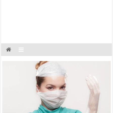
Gazeta
Regionalna
Częstochowa,
Kłobuck,
Lubliniec,
Myszków