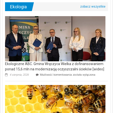
Ekologia
Ekologiczne ABC. Gmina Wręczyca Wielka z dofinansowaniem
ponad 15,6 mln na modernizację oczyszczalni ścieków [wideo]
Ekologiczne
4 sierpnia, 2026
Możliwość komentowania
została wyłączona
ABC.
Gmina
Wręczyca
Wielka
z
dofinansowaniem
ponad
15,6
mln