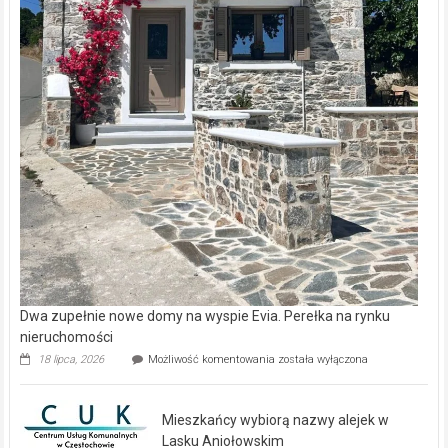
Dwa zupełnie nowe domy na wyspie Evia. Perełka na rynku
nieruchomości
Dwa
18 lipca, 2026
Możliwość komentowania
została wyłączona
zupełnie
nowe
domy
Mieszkańcy wybiorą nazwy alejek w
na
wyspie
Lasku Aniołowskim