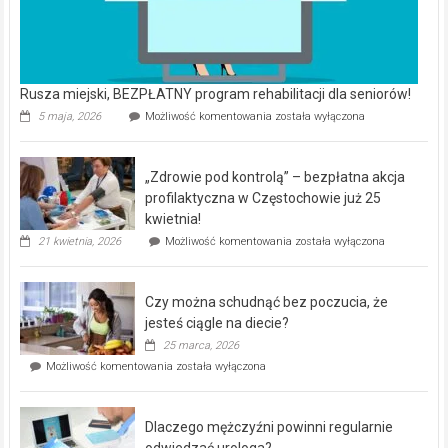
Rusza miejski, BEZPŁATNY program rehabilitacji dla seniorów!
Rusza
5 maja, 2026
Możliwość komentowania
została wyłączona
miejski,
BEZPŁATNY
program
„Zdrowie pod kontrolą” – bezpłatna akcja
rehabilitacji
dla
profilaktyczna w Częstochowie już 25
seniorów!
kwietnia!
„Zdrowie
21 kwietnia, 2026
Możliwość komentowania
została wyłączona
pod
kontrolą”
–
Czy można schudnąć bez poczucia, że
bezpłatna
akcja
jesteś ciągle na diecie?
profilaktyczna
25 marca, 2026
w
Czy
Możliwość komentowania
została wyłączona
Częstochowie
można
już
schudnąć
25
bez
kwietnia!
Dlaczego mężczyźni powinni regularnie
poczucia,
że
odwiedzać urologa?