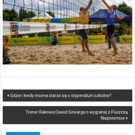
Post
Gdzie i kiedy można starać się o stypendium szkolne?
navigation
Trener Rakowa Dawid Szwarga o wygranej z Puszczą
Niepołomice
Ekologia
Ekologiczne ABC. Gmina Wręczyca Wielka z dofinansowaniem
ponad 15,6 mln na modernizację oczyszczalni ścieków [wideo]