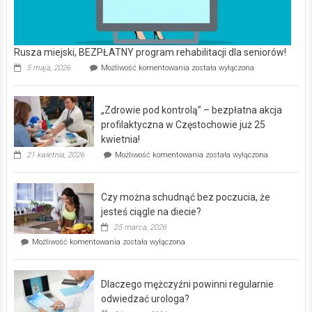
–
Czy można schudnąć bez poczucia, że
bezpłatna
akcja
jesteś ciągle na diecie?
profilaktyczna
25 marca, 2026
w
Czy
Możliwość komentowania
została wyłączona
Częstochowie
można
już
schudnąć
25
bez
kwietnia!
Dlaczego mężczyźni powinni regularnie
poczucia,
że
odwiedzać urologa?
jesteś
24 marca, 2026
ciągle
Dlaczego
Możliwość komentowania
została wyłączona
na
mężczyźni
diecie?
powinni
regularnie
odwiedzać
urologa?
Dom