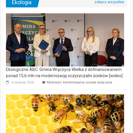
Ekologiczne
4 sierpnia, 2026
Możliwość komentowania
została wyłączona
ABC.
Gmina
Wręczyca
Wielka
z
dofinansowaniem
ponad
15,6
mln
na
modernizację
oczyszczalni
ścieków
[wideo]
Ekologiczne ABC. Pszczoły – prawdziwy skarb natury [wideo]
Ekologiczne
3 sierpnia, 2026
Możliwość komentowania
została wyłączona
ABC.
Pszczoły
–
prawdziwy
skarb
natury
[wideo]