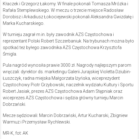
Kłaczek i Grzegorz Łakomy. W finale pokonali Tomasza Mrózka i
Rafała Stemplewskiego. W meczu o trzecie miejsce Radosław
Dorobisz i Arkadiusz Łokociejewski pokonali Aleksandra Gwizdałę i
Marka Kucharskiego.
W turnieju zagrał m.in. były zawodnik AZS Częstochowa i
reprezentant Polski Robert Szczerbaniuk. Na trybunach można było
spotkać też byłego zawodnika AZS Częstochowa Krzysztofa
Śmigla.
Pula nagród wynosiła prawie 3000 zł. Nagrody najlepszym parom
wręczali: dyrektor ds. marketingu Galerii Jurajskiej Violetta Dziubin-
Łuszczyk, radna miejska Małgorzata Iżyńska, wiceprezydent
Częstochowy Piotr Grzybowski, naczelnik wydziału Kultury i Sportu
Robert Jasiak, prezes AZS Częstochowa Adam Stępniak oraz
wiceprezes AZS Częstochowa i sędzia główny turnieju Marcin
Dobrzański.
Mecze sędziowali: Marcin Dobrzański, Artur Kucharski, Zbigniew
Warmuz i Przemysław Rychlewski.
MR-K, fot: AK