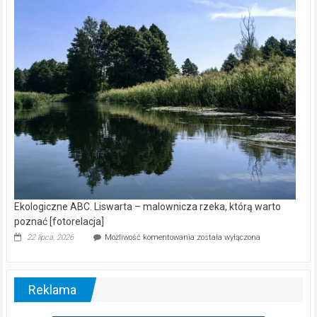
Ekologiczne ABC. Liswarta – malownicza rzeka, którą warto
poznać [fotorelacja]
Ekologiczne
22 lipca, 2026
Możliwość komentowania
została wyłączona
ABC.
Liswarta
–
malownicza
Reklama
rzeka,
którą
warto
poznać
[fotorelacja]