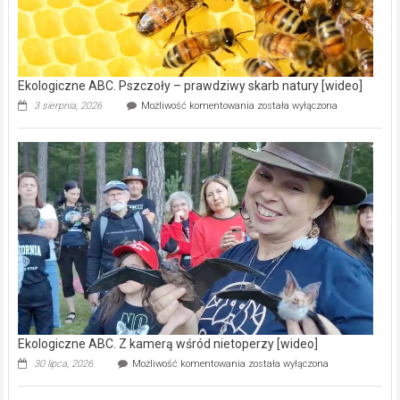
Ekologiczne ABC. Z kamerą wśród nietoperzy [wideo]
Ekologiczne
30 lipca, 2026
Możliwość komentowania
została wyłączona
ABC.
Z
kamerą
wśród
nietoperzy
[wideo]