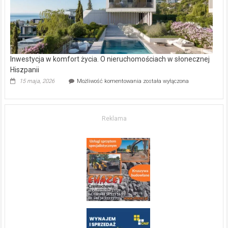
Copyright © 2026
Gazeta Regionalna
. Theme: ColorNews Pro by
ThemeGrill
. Powered by
WordPress
.