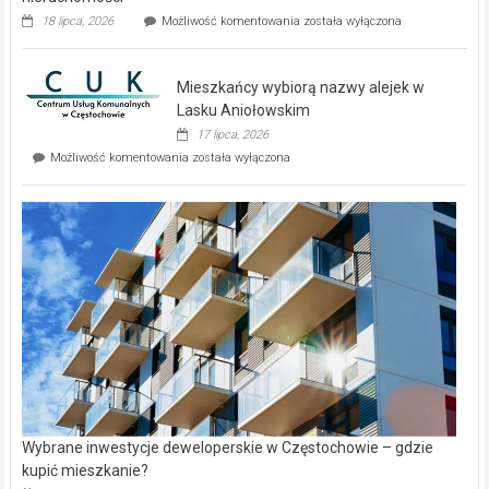
Dwa
18 lipca, 2026
Możliwość komentowania
została wyłączona
zupełnie
nowe
domy
Mieszkańcy wybiorą nazwy alejek w
na
wyspie
Lasku Aniołowskim
Evia.
17 lipca, 2026
Perełka
Mieszkańcy
Możliwość komentowania
została wyłączona
na
wybiorą
rynku
nazwy
nieruchomości
alejek
w
Lasku
Aniołowskim
Wybrane inwestycje deweloperskie w Częstochowie – gdzie
kupić mieszkanie?