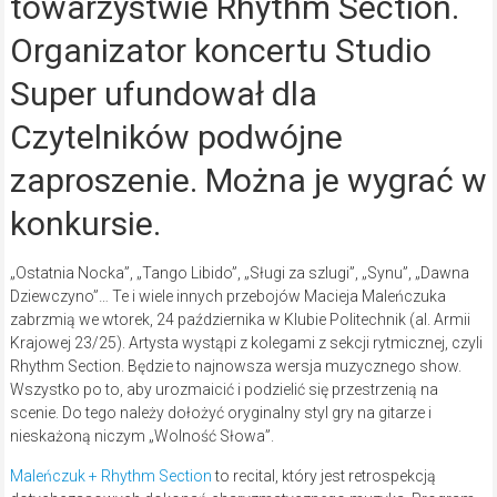
towarzystwie Rhythm Section.
Organizator koncertu Studio
Super ufundował dla
Czytelników podwójne
zaproszenie. Można je wygrać w
konkursie.
„Ostatnia Nocka”, „Tango Libido”, „Sługi za szlugi”, „Synu”, „Dawna
Dziewczyno”… Te i wiele innych przebojów Macieja Maleńczuka
zabrzmią we wtorek, 24 października w Klubie Politechnik (al. Armii
Krajowej 23/25). Artysta wystąpi z kolegami z sekcji rytmicznej, czyli
Rhythm Section. Będzie to najnowsza wersja muzycznego show.
Wszystko po to, aby urozmaicić i podzielić się przestrzenią na
scenie. Do tego należy dołożyć oryginalny styl gry na gitarze i
nieskażoną niczym „Wolność Słowa”.
Maleńczuk + Rhythm Section
to recital, który jest retrospekcją