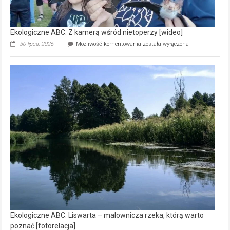
Ekologiczne ABC. Z kamerą wśród nietoperzy [wideo]
Ekologiczne
30 lipca, 2026
Możliwość komentowania
została wyłączona
ABC.
Z
kamerą
wśród
nietoperzy
[wideo]
Ekologiczne ABC. Liswarta – malownicza rzeka, którą warto
poznać [fotorelacja]