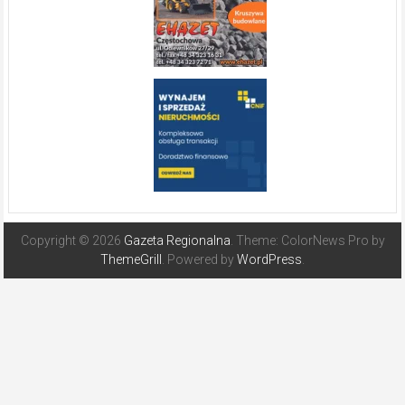
Copyright © 2026
Gazeta Regionalna
. Theme: ColorNews Pro by
ThemeGrill
. Powered by
WordPress
.