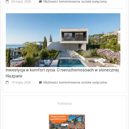
Wybrane
20 maja, 2026
Możliwość komentowania
została wyłączona
inwestycje
deweloperskie
w Częstochowie
–
gdzie
kupić
mieszkanie?
Inwestycja w komfort życia. O nieruchomościach w słonecznej
Hiszpanii
Inwestycja
15 maja, 2026
Możliwość komentowania
została wyłączona
w komfort
życia.
O nieruchomościach
w słonecznej
Reklama
Hiszpanii