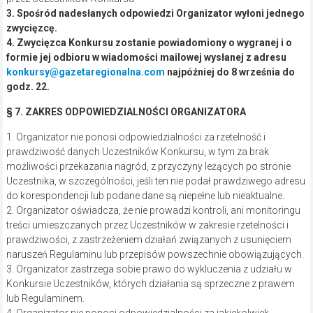
3. Spośród nadesłanych odpowiedzi Organizator wyłoni jednego
zwycięzcę.
4. Zwycięzca Konkursu zostanie powiadomiony o wygranej i o
formie jej odbioru w wiadomości mailowej wysłanej z adresu
konkursy@gazetaregionalna.com
najpóźniej do 8 września do
godz. 22.
§ 7. ZAKRES ODPOWIEDZIALNOŚCI ORGANIZATORA
1. Organizator nie ponosi odpowiedzialności za rzetelność i
prawdziwość danych Uczestników Konkursu, w tym za brak
możliwości przekazania nagród, z przyczyny leżących po stronie
Uczestnika, w szczególności, jeśli ten nie podał prawdziwego adresu
do korespondencji lub podane dane są niepełne lub nieaktualne.
2. Organizator oświadcza, że nie prowadzi kontroli, ani monitoringu
treści umieszczanych przez Uczestników w zakresie rzetelności i
prawdziwości, z zastrzeżeniem działań związanych z usunięciem
naruszeń Regulaminu lub przepisów powszechnie obowiązujących.
3. Organizator zastrzega sobie prawo do wykluczenia z udziału w
Konkursie Uczestników, których działania są sprzeczne z prawem
lub Regulaminem.