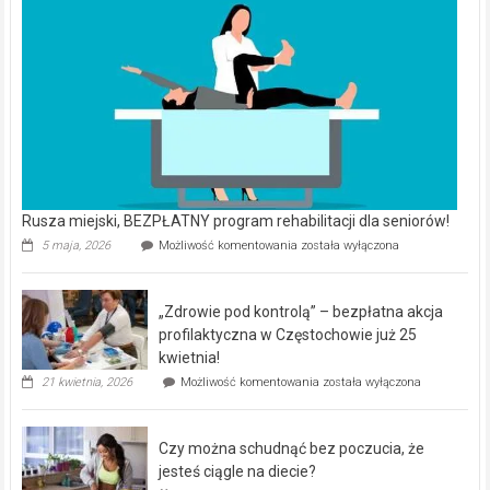
Rusza miejski, BEZPŁATNY program rehabilitacji dla seniorów!
Rusza
5 maja, 2026
Możliwość komentowania
została wyłączona
miejski,
BEZPŁATNY
program
„Zdrowie pod kontrolą” – bezpłatna akcja
rehabilitacji
dla
profilaktyczna w Częstochowie już 25
seniorów!
kwietnia!
„Zdrowie
21 kwietnia, 2026
Możliwość komentowania
została wyłączona
pod
kontrolą”
–
Czy można schudnąć bez poczucia, że
bezpłatna
akcja
jesteś ciągle na diecie?
profilaktyczna