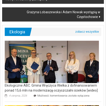
navigation
Grażyna Łobaszewska i Adam Nowak wystąpią w
Częstochowie
Ekologia
Ekologiczne ABC. Gmina Wręczyca Wielka z dofinansowaniem
ponad 15,6 mln na modernizację oczyszczalni ścieków [wideo]
Ekologiczne
4 sierpnia, 2026
Możliwość komentowania
została wyłączona
ABC.
Gmina