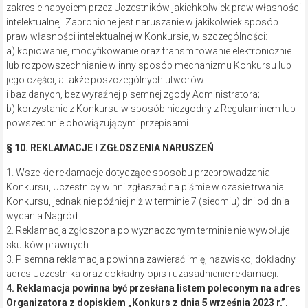
zakresie nabyciem przez Uczestników jakichkolwiek praw własności
intelektualnej. Zabronione jest naruszanie w jakikolwiek sposób
praw własności intelektualnej w Konkursie, w szczególności:
a) kopiowanie, modyfikowanie oraz transmitowanie elektronicznie
lub rozpowszechnianie w inny sposób mechanizmu Konkursu lub
jego części, a także poszczególnych utworów
i baz danych, bez wyraźnej pisemnej zgody Administratora;
b) korzystanie z Konkursu w sposób niezgodny z Regulaminem lub
powszechnie obowiązującymi przepisami.
§ 10. REKLAMACJE I ZGŁOSZENIA NARUSZEŃ
1. Wszelkie reklamacje dotyczące sposobu przeprowadzania
Konkursu, Uczestnicy winni zgłaszać na piśmie w czasie trwania
Konkursu, jednak nie później niż w terminie 7 (siedmiu) dni od dnia
wydania Nagród.
2. Reklamacja zgłoszona po wyznaczonym terminie nie wywołuje
skutków prawnych.
3. Pisemna reklamacja powinna zawierać imię, nazwisko, dokładny
adres Uczestnika oraz dokładny opis i uzasadnienie reklamacji.
4. Reklamacja powinna być przesłana listem poleconym na adres
Organizatora z dopiskiem „Konkurs z dnia 5 września 2023 r.”.