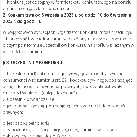
1. Konkurs jest dostępny w formie tekstu konkursowego na portalu
organizatora gazetaregionalna.com
2. Konkurs trwa od 5 września 2023 r. od godz. 10 do 6 września
2023 r. do godz. 10.
W wyjątkowych sytuacjach Organizator konkursu może przedłużyć
lub przerwać trwanie konkursu, w określonym przez siebie zakresie,
o czym poinformuje uczestników konkursu na profilu wskazanym w
§1 pkt.6 Regulaminu.
§ 3. UCZESTNICY KONKURSU
1. Uczestnikami Konkursu mogą być wyłącznie osoby fizyczne,
konsumenci w rozumieniu art. 221 kodeksu cywilnego, posiadające
pełną zdolności do czynności prawnych, które zaakceptowały
niniejszy Regulamin (dalej: „Uczestnik”).
2. Uczestnik oświadcza, że:
a. jest osobą fizyczną, posiadającą pełną zdolność do czynności
prawnych;
b. jest osobą pełnoletnią;
c. zapoznał się z treścią niniejszego Regulaminu i w sposób
dobrowolny przystępuje do Konkursu;