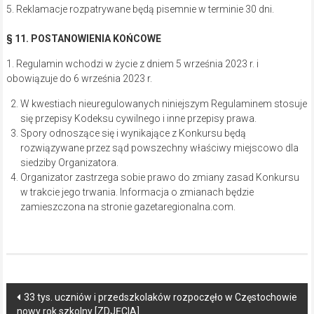
5. Reklamacje rozpatrywane będą pisemnie w terminie 30 dni.
§ 11. POSTANOWIENIA KOŃCOWE
1. Regulamin wchodzi w życie z dniem 5 września 2023 r. i
obowiązuje do 6 września 2023 r.
W kwestiach nieuregulowanych niniejszym Regulaminem stosuje
się przepisy Kodeksu cywilnego i inne przepisy prawa.
Spory odnoszące się i wynikające z Konkursu będą
rozwiązywane przez sąd powszechny właściwy miejscowo dla
siedziby Organizatora.
Organizator zastrzega sobie prawo do zmiany zasad Konkursu
w trakcie jego trwania. Informacja o zmianach będzie
zamieszczona na stronie gazetaregionalna.com.
Post
33 tys. uczniów i przedszkolaków rozpoczęło w Częstochowie
nowy rok szkolny [ZDJĘCIA]