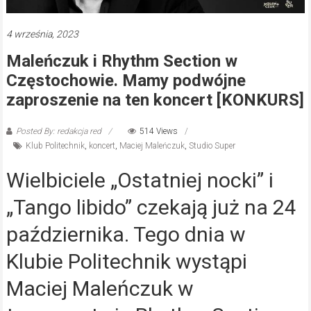
4 września, 2023
Maleńczuk i Rhythm Section w
Częstochowie. Mamy podwójne
zaproszenie na ten koncert [KONKURS]
Posted By: redakcja red
514 Views
Klub Politechnik
,
koncert
,
Maciej Maleńczuk
,
Studio Super
Wielbiciele „Ostatniej nocki” i
„Tango libido” czekają już na 24
października. Tego dnia w
Klubie Politechnik wystąpi
Maciej Maleńczuk w