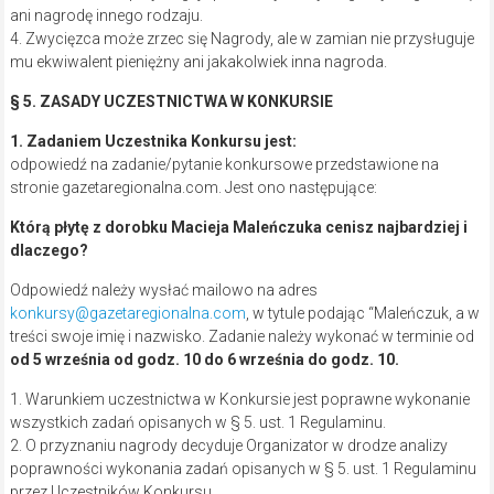
ani nagrodę innego rodzaju.
4. Zwycięzca może zrzec się Nagrody, ale w zamian nie przysługuje
mu ekwiwalent pieniężny ani jakakolwiek inna nagroda.
§ 5. ZASADY UCZESTNICTWA W KONKURSIE
1. Zadaniem Uczestnika Konkursu jest:
odpowiedź na zadanie/pytanie konkursowe przedstawione na
stronie gazetaregionalna.com. Jest ono następujące:
Którą płytę z dorobku Macieja Maleńczuka cenisz najbardziej i
dlaczego?
Odpowiedź należy wysłać mailowo na adres
konkursy@gazetaregionalna.com
, w tytule podając “Maleńczuk, a w
treści swoje imię i nazwisko. Zadanie należy wykonać w terminie od
od 5 września od godz. 10 do 6 września do godz. 10.
1. Warunkiem uczestnictwa w Konkursie jest poprawne wykonanie
wszystkich zadań opisanych w § 5. ust. 1 Regulaminu.
2. O przyznaniu nagrody decyduje Organizator w drodze analizy
poprawności wykonania zadań opisanych w § 5. ust. 1 Regulaminu
przez Uczestników Konkursu