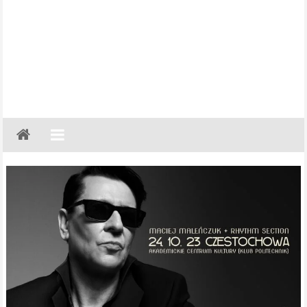
Gazeta
Regionalna
Częstochowa,
Kłobuck,
Lubliniec,
Myszków