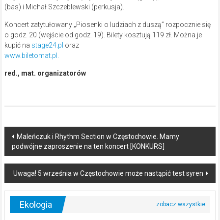
(bas) i Michał Szczeblewski (perkusja).
Koncert zatytułowany „Piosenki o ludziach z duszą” rozpocznie się
o godz. 20 (wejście od godz. 19). Bilety kosztują 119 zł. Można je
kupić na
stage24.pl
oraz
www.biletomat.pl.
red., mat. organizatorów
Post
Maleńczuk i Rhythm Section w Częstochowie. Mamy
podwójne zaproszenie na ten koncert [KONKURS]
navigation
Uwaga! 5 września w Częstochowie może nastąpić test syren
Ekologia