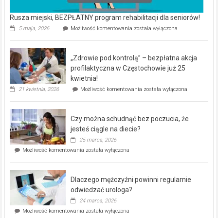
Rusza miejski, BEZPŁATNY program rehabilitacji dla seniorów!
Rusza
5 maja, 2026
Możliwość komentowania
została wyłączona
miejski,
BEZPŁATNY
program
„Zdrowie pod kontrolą” – bezpłatna akcja
rehabilitacji
dla
profilaktyczna w Częstochowie już 25
seniorów!
kwietnia!
„Zdrowie
21 kwietnia, 2026
Możliwość komentowania
została wyłączona
pod
kontrolą”
–
Czy można schudnąć bez poczucia, że
bezpłatna
akcja
jesteś ciągle na diecie?
profilaktyczna
25 marca, 2026
w
Czy
Możliwość komentowania
została wyłączona
Częstochowie
można
już
schudnąć
25
bez
kwietnia!
Dlaczego mężczyźni powinni regularnie
poczucia,
że
odwiedzać urologa?
jesteś
24 marca, 2026
ciągle
Dlaczego
Możliwość komentowania
została wyłączona
na