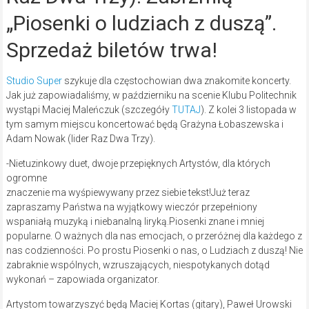
„Piosenki o ludziach z duszą”.
Sprzedaż biletów trwa!
Studio Super
szykuje dla częstochowian dwa znakomite koncerty.
Jak już zapowiadaliśmy, w październiku na scenie Klubu Politechnik
wystąpi Maciej Maleńczuk (szczegóły
TUTAJ
). Z kolei 3 listopada w
tym samym miejscu koncertować będą Grażyna Łobaszewska i
Adam Nowak (lider Raz Dwa Trzy).
-Nietuzinkowy duet, dwoje przepięknych Artystów, dla których
ogromne
znaczenie ma wyśpiewywany przez siebie tekst!Już teraz
zapraszamy Państwa na wyjątkowy wieczór przepełniony
wspaniałą muzyką i niebanalną liryką.Piosenki znane i mniej
popularne. O ważnych dla nas emocjach, o przeróżnej dla każdego z
nas codzienności. Po prostu Piosenki o nas, o Ludziach z duszą! Nie
zabraknie wspólnych, wzruszających, niespotykanych dotąd
wykonań – zapowiada organizator.
Artystom towarzyszyć będą Maciej Kortas (gitary), Paweł Urowski