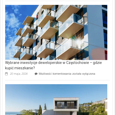
nazwy
nieruchomości
alejek
w
Lasku
Aniołowskim
Wybrane inwestycje deweloperskie w Częstochowie – gdzie
kupić mieszkanie?
Wybrane
20 maja, 2026
Możliwość komentowania
została wyłączona
inwestycje
deweloperskie
w Częstochowie
–
gdzie
kupić
mieszkanie?