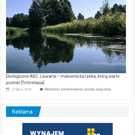
[wideo]
Ekologiczne ABC. Liswarta – malownicza rzeka, którą warto
poznać [fotorelacja]
Ekologiczne
22 lipca, 2026
Możliwość komentowania
została wyłączona
ABC.
Liswarta
–
malownicza
Reklama
rzeka,
którą
warto
poznać
[fotorelacja]