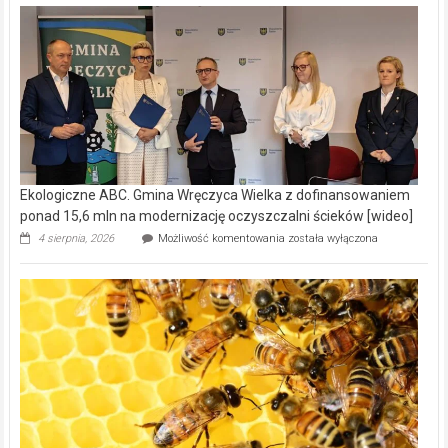
Ekologiczne ABC. Gmina Wręczyca Wielka z dofinansowaniem
ponad 15,6 mln na modernizację oczyszczalni ścieków [wideo]
Ekologiczne
4 sierpnia, 2026
Możliwość komentowania
została wyłączona
ABC.
Gmina
Wręczyca
Wielka
z
dofinansowaniem
ponad
15,6
mln
na
modernizację
oczyszczalni
ścieków