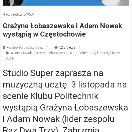
4 września, 2023
Grażyna Łobaszewska i Adam Nowak
wystąpią w Częstochowie
Posted By: redakcja red
523 Views
Adam Nowak
,
Grażyna Łobaszewska
,
Klub Politechnik
,
koncert
,
Studio
Super
Studio Super zaprasza na
muzyczną ucztę. 3 listopada na
scenie Klubu Politechnik
wystąpią Grażyna Łobaszewska
i Adam Nowak (lider zespołu
Raz Dwa Trzy). Zabrzmią