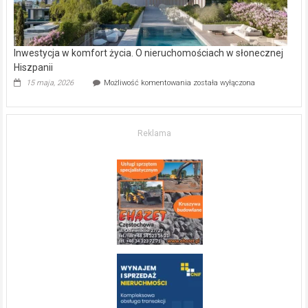
Inwestycja w komfort życia. O nieruchomościach w słonecznej
Hiszpanii
Inwestycja
15 maja, 2026
Możliwość komentowania
została wyłączona
w komfort
życia.
O nieruchomościach
w słonecznej
Reklama
Hiszpanii