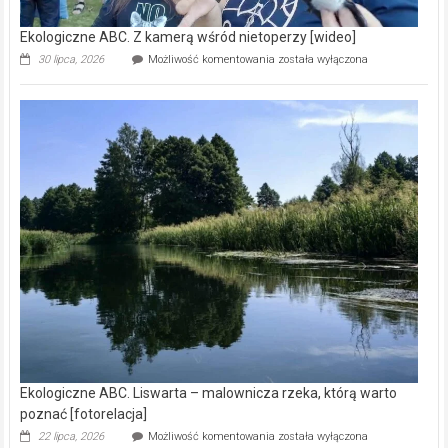
Ekologiczne ABC. Z kamerą wśród nietoperzy [wideo]
Ekologiczne
30 lipca, 2026
Możliwość komentowania
została wyłączona
ABC.
Z
kamerą
wśród
nietoperzy
[wideo]
Ekologiczne ABC. Liswarta – malownicza rzeka, którą warto
poznać [fotorelacja]
Ekologiczne
22 lipca, 2026
Możliwość komentowania
została wyłączona