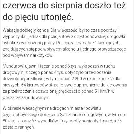
czerwca do sierpnia doszło też
do pięciu utonięć.
Wakacje dobiegły końca. Dla większości był to czas podróży i
wypoczynku, jednak dla policjantów z częstochowskiej drogówki
był okres wzmożonej pracy. Policja zatrzymała 71 kierujących,
znajdujących się pod wpływem alkoholu i jednego prowadzącego
pod wpływem narkotyków.
Mundurowi ujawnili łącznie ponad 6 tys. wykroczeń w ruchu
drogowym, z czego ponad 4 tys. dotyczyło przekroczenia
dozwolonej prędkości, w tym ponad 2 200 w rejonie przejść dla
pieszych. 64 kierowców straciło swoje uprawnienia do kierowania
za przekroczenie dozwolonej prędkości o ponad 51 km/h w
obszarze zabudowanym.
W okresie wakacyjnym na drogach miasta i powiatu
częstochowskiego doszło do 871 zdarzeń drogowych, w tym do
804 kolizji oraz 67 wypadków. Trzy osoby poniosły śmierć, a 75
zostało rannych.