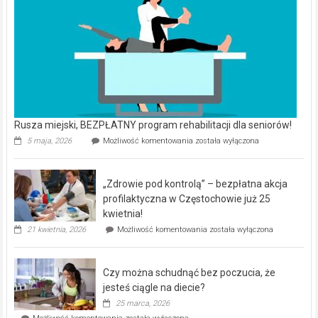
Rusza miejski, BEZPŁATNY program rehabilitacji dla seniorów!
Rusza
5 maja, 2026
Możliwość komentowania
została wyłączona
miejski,
BEZPŁATNY
program
„Zdrowie pod kontrolą” – bezpłatna akcja
rehabilitacji
dla
profilaktyczna w Częstochowie już 25
seniorów!
kwietnia!
„Zdrowie
21 kwietnia, 2026
Możliwość komentowania
została wyłączona
pod
kontrolą”
–
Czy można schudnąć bez poczucia, że
bezpłatna
akcja
jesteś ciągle na diecie?
profilaktyczna
25 marca, 2026
w
Czy