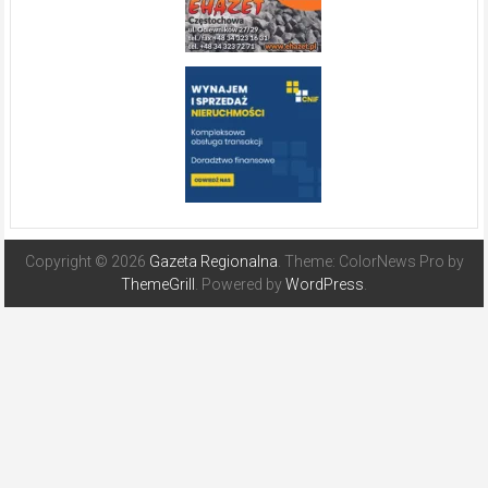
Copyright © 2026
Gazeta Regionalna
. Theme: ColorNews Pro by
ThemeGrill
. Powered by
WordPress
.