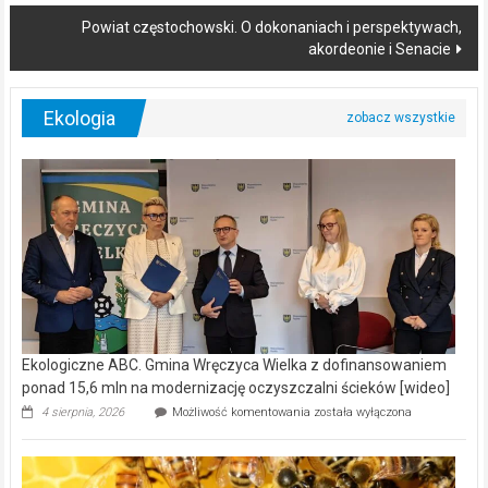
navigation
Powiat częstochowski. O dokonaniach i perspektywach,
akordeonie i Senacie
Ekologia
Ekologiczne ABC. Gmina Wręczyca Wielka z dofinansowaniem
ponad 15,6 mln na modernizację oczyszczalni ścieków [wideo]
Ekologiczne
4 sierpnia, 2026
Możliwość komentowania
została wyłączona
ABC.
Gmina
Wręczyca
Wielka