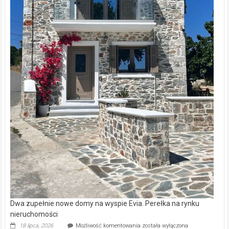
Dwa zupełnie nowe domy na wyspie Evia. Perełka na rynku
nieruchomości
Dwa
18 lipca, 2026
Możliwość komentowania
została wyłączona