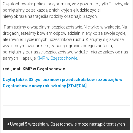
Częstochowska policja przypomina, że z pozoru to „tylko” liczby, ale
pamiętajmy, że za każdą z nich kryje się ludzkie życie i
niewyobrażalna tragedia rodziny oraz najbliższych.
-Pamiętajmy o wspólnym bezpieczeństwie. Nie tylko w wakacje. Na
drogach jesteśmy bowiem odpowiedzialni nie tylko za swoje życie,
ale również życie innych uczestników ruchu. Kierujmy się zawsze
wzajemnym szacunkiem, zasadą ograniczonego zaufania, i
pamiętajmy, że nasze bezpieczeństwo w dużej mierze zależy od nas
samych – apeluje
KMP w Częstochowie
.
red., mat. KMP w Częstochowie
Czytaj także: 33 tys. uczniów i przedszkolaków rozpoczęło w
Częstochowie nowy rok szkolny [ZDJĘCIA]
Post
Uwaga! 5 września w Częstochowie może nastąpić test syren