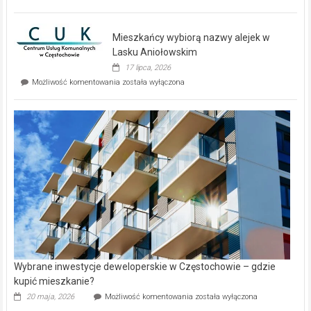
zupełnie
nowe
domy
Mieszkańcy wybiorą nazwy alejek w
na
wyspie
Lasku Aniołowskim
Evia.
17 lipca, 2026
Perełka
Mieszkańcy
Możliwość komentowania
została wyłączona
na
wybiorą
rynku
nazwy
nieruchomości
alejek
w
Lasku
Aniołowskim
Wybrane inwestycje deweloperskie w Częstochowie – gdzie
kupić mieszkanie?
Wybrane
20 maja, 2026
Możliwość komentowania
została wyłączona
inwestycje