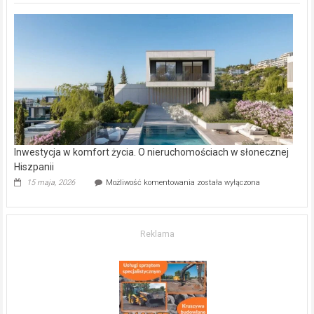
deweloperskie
w Częstochowie
–
gdzie
kupić
mieszkanie?
Inwestycja w komfort życia. O nieruchomościach w słonecznej
Hiszpanii
Inwestycja
15 maja, 2026
Możliwość komentowania
została wyłączona
w komfort
życia.
O nieruchomościach
w słonecznej
Reklama
Hiszpanii