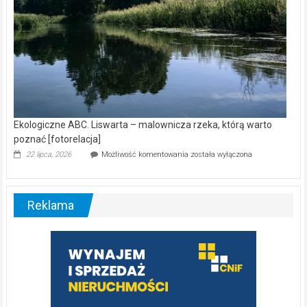
Ekologiczne ABC. Liswarta – malownicza rzeka, którą warto
poznać [fotorelacja]
Ekologiczne
22 lipca, 2026
Możliwość komentowania
została wyłączona
ABC.
Liswarta
–
malownicza
Reklama
rzeka,
którą
warto
poznać
[fotorelacja]