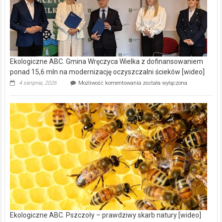
Ekologiczne ABC. Gmina Wręczyca Wielka z dofinansowaniem
ponad 15,6 mln na modernizację oczyszczalni ścieków [wideo]
Ekologiczne
4 sierpnia, 2026
Możliwość komentowania
została wyłączona
ABC.
Gmina
Wręczyca
Wielka
z
dofinansowaniem
ponad
15,6
mln
na
modernizację
oczyszczalni
ścieków
[wideo]
Ekologiczne ABC. Pszczoły – prawdziwy skarb natury [wideo]