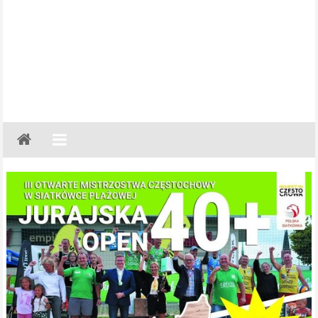
Gazeta
Regionalna
Częstochowa,
Kłobuck,
Lubliniec,
Myszków