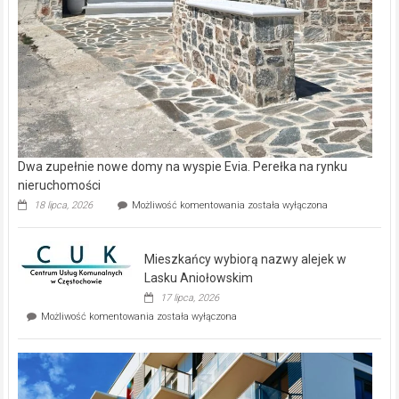
Dwa zupełnie nowe domy na wyspie Evia. Perełka na rynku
nieruchomości
Dwa
18 lipca, 2026
Możliwość komentowania
została wyłączona
zupełnie
nowe
domy
Mieszkańcy wybiorą nazwy alejek w
na
wyspie
Lasku Aniołowskim
Evia.
17 lipca, 2026
Perełka
Mieszkańcy
Możliwość komentowania
została wyłączona
na
wybiorą
rynku
nazwy
nieruchomości
alejek
w
Lasku