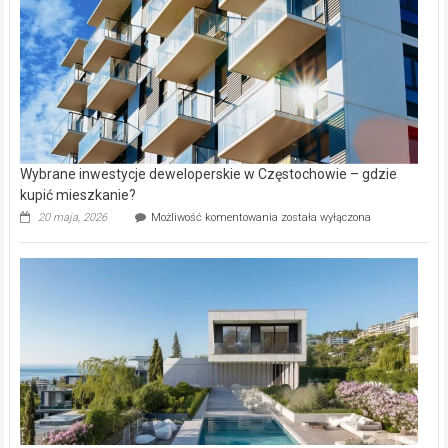
Aniołowskim
Wybrane inwestycje deweloperskie w Częstochowie – gdzie
kupić mieszkanie?
Wybrane
20 maja, 2026
Możliwość komentowania
została wyłączona
inwestycje
deweloperskie
w Częstochowie
–
gdzie
kupić
mieszkanie?