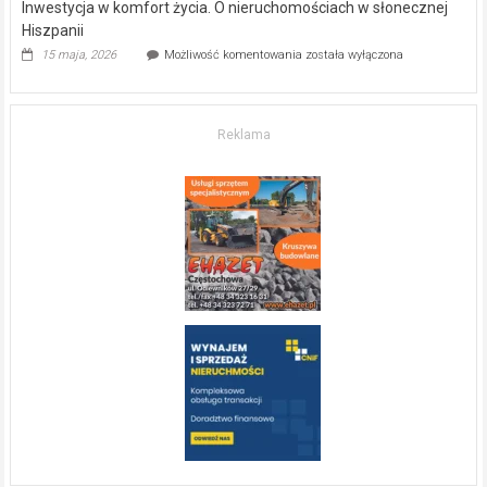
Inwestycja w komfort życia. O nieruchomościach w słonecznej
Hiszpanii
Inwestycja
15 maja, 2026
Możliwość komentowania
została wyłączona
w komfort
życia.
O nieruchomościach
w słonecznej
Reklama
Hiszpanii