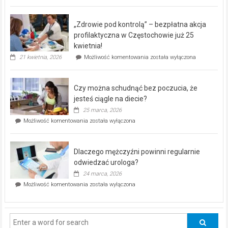
miejski,
BEZPŁATNY
program
„Zdrowie pod kontrolą” – bezpłatna akcja
rehabilitacji
dla
profilaktyczna w Częstochowie już 25
seniorów!
kwietnia!
„Zdrowie
21 kwietnia, 2026
Możliwość komentowania
została wyłączona
pod
kontrolą”
–
Czy można schudnąć bez poczucia, że
bezpłatna
akcja
jesteś ciągle na diecie?
profilaktyczna
25 marca, 2026
w
Czy
Możliwość komentowania
została wyłączona
Częstochowie
można
już
schudnąć
25
bez
kwietnia!
Dlaczego mężczyźni powinni regularnie
poczucia,
że
odwiedzać urologa?
jesteś
24 marca, 2026
ciągle
Dlaczego
Możliwość komentowania
została wyłączona
na
mężczyźni
diecie?
powinni
regularnie
odwiedzać
urologa?