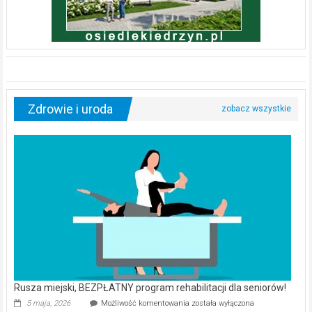
Zdrowie i uroda
Rusza miejski, BEZPŁATNY program rehabilitacji dla seniorów!
Rusza
5 maja, 2026
Możliwość komentowania
została wyłączona