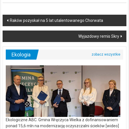
Ekologiczne ABC. Gmina Wręczyca Wielka z dofinansowaniem
ponad 15,6 mln na modernizację oczyszczalni ścieków [wideo]
Ekologiczne
4 sierpnia, 2026
Możliwość komentowania
została wyłączona
ABC.
Gmina
Wręczyca
Wielka
z
dofinansowaniem
ponad
15,6
mln
na
modernizację
oczyszczalni
ścieków
[wideo]