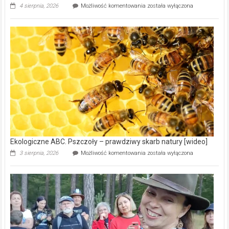
Ekologiczne ABC. Pszczoły – prawdziwy skarb natury [wideo]
Ekologiczne
3 sierpnia, 2026
Możliwość komentowania
została wyłączona
ABC.
Pszczoły
–
prawdziwy
skarb
natury
[wideo]
Ekologiczne ABC. Z kamerą wśród nietoperzy [wideo]
Ekologiczne
30 lipca, 2026
Możliwość komentowania
została wyłączona
ABC.
Z
kamerą
wśród
nietoperzy
[wideo]