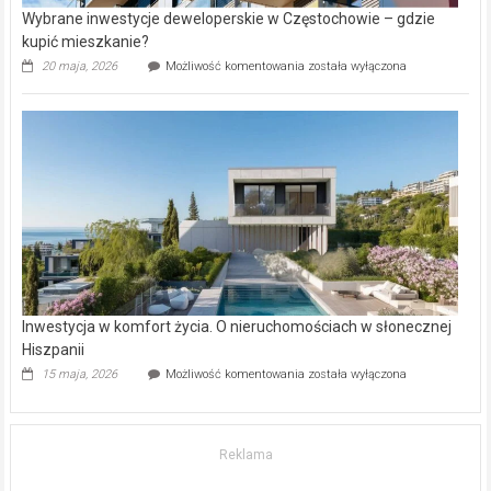
Inwestycja w komfort życia. O nieruchomościach w słonecznej
Hiszpanii
Inwestycja
15 maja, 2026
Możliwość komentowania
została wyłączona
w komfort
życia.
O nieruchomościach
w słonecznej
Reklama
Hiszpanii