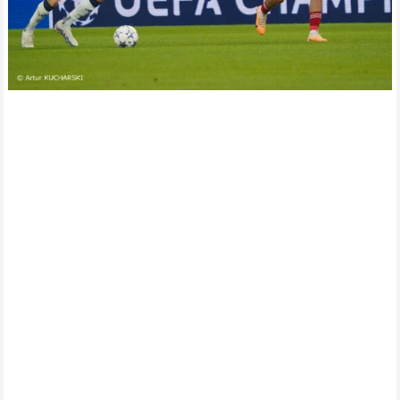
Post
Raków pozyskał na 5 lat utalentowanego Chorwata
navigation
Wyjazdowy remis Skry
Ekologia