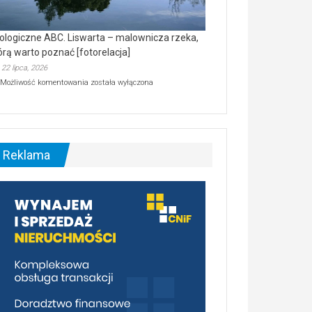
ologiczne ABC. Liswarta – malownicza rzeka,
órą warto poznać [fotorelacja]
22 lipca, 2026
Ekologiczne
Możliwość komentowania
została wyłączona
ABC.
Liswarta
–
malownicza
rzeka,
którą
Reklama
warto
poznać
[fotorelacja]