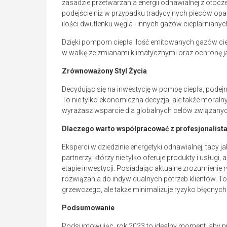
zasadzie przetwarzania energii odnawialnej z otocz
podejście niż w przypadku tradycyjnych pieców op
ilości dwutlenku węgla i innych gazów cieplarnianyc
Dzięki pompom ciepła ilość emitowanych gazów ciep
w walkę ze zmianami klimatycznymi oraz ochronę ja
Zrównoważony Styl Życia
Decydując się na inwestycję w pompę ciepła, pode
To nie tylko ekonomiczna decyzja, ale także moral
wyrażasz wsparcie dla globalnych celów związan
Dlaczego warto współpracować z profesjonalist
Eksperci w dziedzinie energetyki odnawialnej, tacy j
partnerzy, którzy nie tylko oferuje produkty i usługi
etapie inwestycji. Posiadając aktualne zrozumienie
rozwiązania do indywidualnych potrzeb klientów. T
grzewczego, ale także minimalizuje ryzyko błędnych 
Podsumowanie
Podsumowując, rok 2023 to idealny moment, aby p