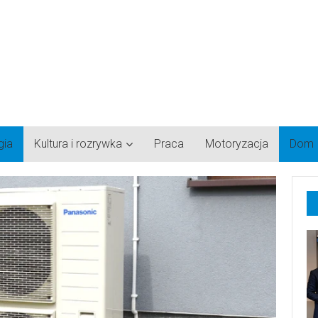
gia
Kultura i rozrywka
Praca
Motoryzacja
Dom