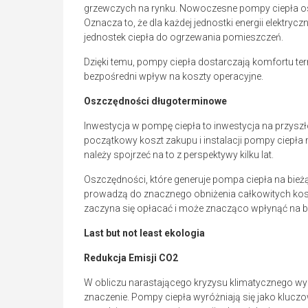
grzewczych na rynku. Nowoczesne pompy ciepła os
Oznacza to, że dla każdej jednostki energii elektry
jednostek ciepła do ogrzewania pomieszczeń.
Dzięki temu, pompy ciepła dostarczają komfortu te
bezpośredni wpływ na koszty operacyjne.
Oszczędności długoterminowe
Inwestycja w pompę ciepła to inwestycja na przysz
początkowy koszt zakupu i instalacji pompy ciepł
należy spojrzeć na to z perspektywy kilku lat.
Oszczędności, które generuje pompa ciepła na bież
prowadzą do znacznego obniżenia całkowitych kosz
zaczyna się opłacać i może znacząco wpłynąć na 
Last but not least ekologia
Redukcja Emisji CO2
W obliczu narastającego kryzysu klimatycznego 
znaczenie. Pompy ciepła wyróżniają się jako kluczow