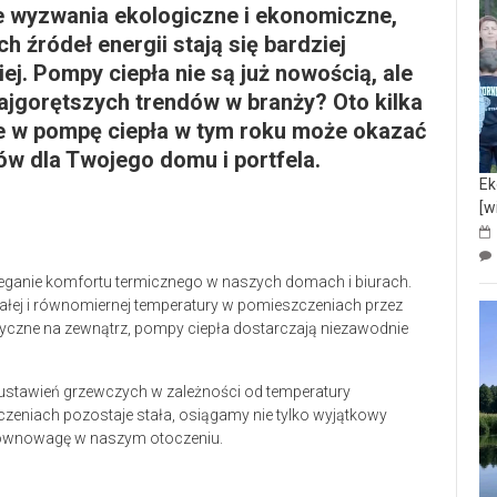
e wyzwania ekologiczne i ekonomiczne,
 źródeł energii stają się bardziej
ej. Pompy ciepła nie są już nowością, ale
najgorętszych trendów w branży? Oto kilka
e w pompę ciepła w tym roku może okazać
ów dla Twojego domu i portfela.
Ek
[w
eganie komfortu termicznego w naszych domach i biurach.
stałej i równomiernej temperatury w pomieszczeniach przez
ryczne na zewnątrz, pompy ciepła dostarczają niezawodnie
stawień grzewczych w zależności od temperatury
czeniach pozostaje stała, osiągamy nie tylko wyjątkowy
 równowagę w naszym otoczeniu.