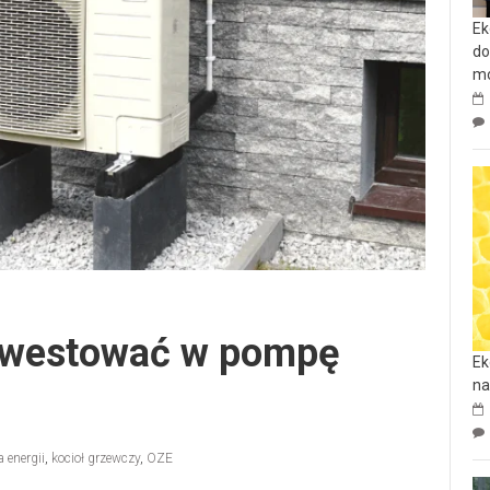
Ek
do
mo
inwestować w pompę
Ek
na
a energii
,
kocioł grzewczy
,
OZE