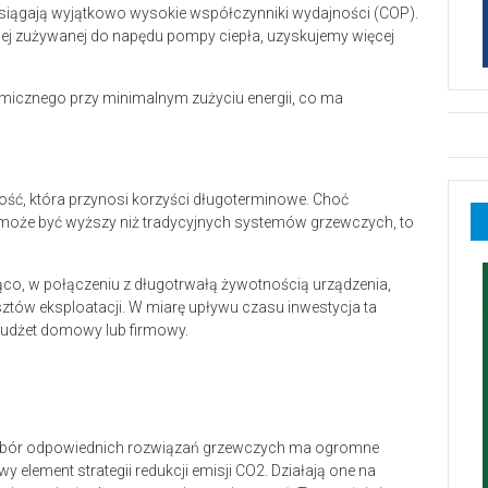
iągają wyjątkowo wysokie współczynniki wydajności (COP).
cznej zużywanej do napędu pompy ciepła, uzyskujemy więcej
rmicznego przy minimalnym zużyciu energii, co ma
łość, która przynosi korzyści długoterminowe. Choć
a może być wyższy niż tradycyjnych systemów grzewczych, to
ąco, w połączeniu z długotrwałą żywotnością urządzenia,
tów eksploatacji. W miarę upływu czasu inwestycja ta
budżet domowy lub firmowy.
wybór odpowiednich rozwiązań grzewczych ma ogromne
y element strategii redukcji emisji CO2. Działają one na