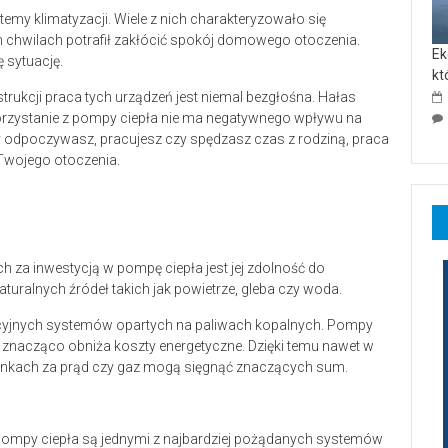
emy klimatyzacji. Wiele z nich charakteryzowało się
h chwilach potrafił zakłócić spokój domowego otoczenia.
Ek
 sytuację.
kt
trukcji praca tych urządzeń jest niemal bezgłośna. Hałas
orzystanie z pompy ciepła nie ma negatywnego wpływu na
zy odpoczywasz, pracujesz czy spędzasz czas z rodziną, praca
 Twojego otoczenia.
a inwestycją w pompę ciepła jest jej zdolność do
turalnych źródeł takich jak powietrze, gleba czy woda.
ycyjnych systemów opartych na paliwach kopalnych. Pompy
co znacząco obniża koszty energetyczne. Dzięki temu nawet w
hunkach za prąd czy gaz mogą sięgnąć znaczących sum.
 pompy ciepła są jednymi z najbardziej pożądanych systemów