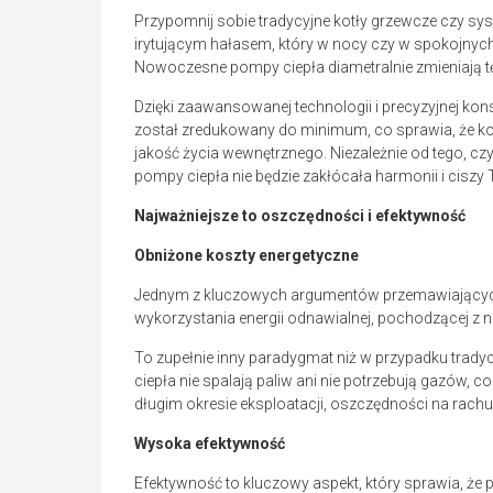
Przypomnij sobie tradycyjne kotły grzewcze czy syst
irytującym hałasem, który w nocy czy w spokojnyc
Nowoczesne pompy ciepła diametralnie zmieniają tę
Dzięki zaawansowanej technologii i precyzyjnej kons
został zredukowany do minimum, co sprawia, że k
jakość życia wewnętrznego. Niezależnie od tego, c
pompy ciepła nie będzie zakłócała harmonii i ciszy
Najważniejsze to oszczędności i efektywność
Obniżone koszty energetyczne
Jednym z kluczowych argumentów przemawiających z
wykorzystania energii odnawialnej, pochodzącej z na
To zupełnie inny paradygmat niż w przypadku trad
ciepła nie spalają paliw ani nie potrzebują gazów, 
długim okresie eksploatacji, oszczędności na rac
Wysoka efektywność
Efektywność to kluczowy aspekt, który sprawia, że