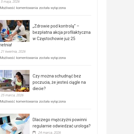
5 maja, 2026
Rusza
Możliwość komentowania
została wyłączona
miejski,
BEZPŁATNY
program
„Zdrowie pod kontrolą” –
rehabilitacji
dla
bezpłatna akcja profilaktyczna
seniorów!
w Częstochowie już 25
ietnia!
21 kwietnia, 2026
„Zdrowie
Możliwość komentowania
została wyłączona
pod
kontrolą”
–
Czy można schudnąć bez
bezpłatna
akcja
poczucia, że jesteś ciągle na
profilaktyczna
diecie?
w
25 marca, 2026
Częstochowie
już
Czy
Możliwość komentowania
została wyłączona
25
można
kwietnia!
schudnąć
bez
Dlaczego mężczyźni powinni
poczucia,
że
regularnie odwiedzać urologa?
jesteś
24 marca, 2026