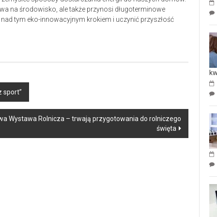
ływa na środowisko, ale także przynosi długoterminowe
nad tym eko-innowacyjnym krokiem i uczynić przyszłość
kw
z sport”
owa Wystawa Rolnicza – trwają przygotowania do rolniczego
święta