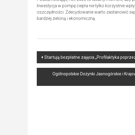
Inwestycja w pompę ciepła nie tylko korzystnie wp
oszczędności. Zdecydowanie warto zastanowić się 
bardziej zieloną i ekonomiczną.
Post
Startują bezpłatne zajęcia „Profilaktyka poprze
navigation
Ogólnopolskie Dożynki Jasnogórskie i Kraj