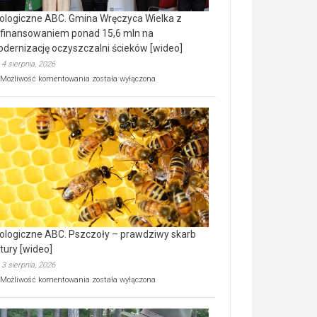
ologiczne ABC. Gmina Wręczyca Wielka z
finansowaniem ponad 15,6 mln na
dernizację oczyszczalni ścieków [wideo]
4 sierpnia, 2026
Ekologiczne
Możliwość komentowania
została wyłączona
ABC.
Gmina
Wręczyca
Wielka
z
dofinansowaniem
ponad
15,6
mln
na
modernizację
oczyszczalni
ścieków
ologiczne ABC. Pszczoły – prawdziwy skarb
[wideo]
tury [wideo]
3 sierpnia, 2026
Ekologiczne
Możliwość komentowania
została wyłączona
ABC.
Pszczoły
–