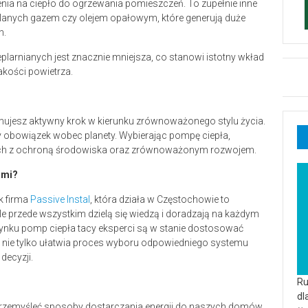
enia na ciepło do ogrzewania pomieszczeń. To zupełnie inne
alanych gazem czy olejem opałowym, które generują duże
h.
larnianych jest znacznie mniejsza, co stanowi istotny wkład
kości powietrza.
jmujesz aktywny krok w kierunku zrównoważonego stylu życia.
ny obowiązek wobec planety. Wybierając pompę ciepła,
ych z ochroną środowiska oraz zrównoważonym rozwojem.
ami?
ak firma
Passive Instal
, która działa w Częstochowie to
, ale przede wszystkim dzielą się wiedzą i doradzają na każdym
 rynku pomp ciepła tacy eksperci są w stanie dostosować
o nie tylko ułatwia proces wyboru odpowiedniego systemu
decyzji.
Ru
dl
rzemyśleć sposoby dostarczania energii do naszych domów.