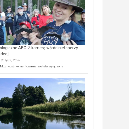
prawdziwy
skarb
natury
[wideo]
ologiczne ABC. Z kamerą wśród nietoperzy
ideo]
30 lipca, 2026
Ekologiczne
Możliwość komentowania
została wyłączona
ABC.
Z
kamerą
wśród
nietoperzy
[wideo]