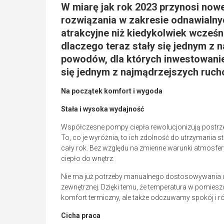
W miarę jak rok 2023 przynosi now
rozwiązania w zakresie odnawialnych
atrakcyjne niż kiedykolwiek wcześni
dlaczego teraz stały się jednym z 
powodów, dla których inwestowani
się jednym z najmądrzejszych ruch
Na początek komfort i wygoda
Stała i wysoka wydajność
Współczesne pompy ciepła rewolucjonizują postrz
To, co je wyróżnia, to ich zdolność do utrzymania 
cały rok. Bez względu na zmienne warunki atmosfe
ciepło do wnętrz.
Nie ma już potrzeby manualnego dostosowywania u
zewnętrznej. Dzięki temu, że temperatura w pomiesz
komfort termiczny, ale także odczuwamy spokój i
Cicha praca