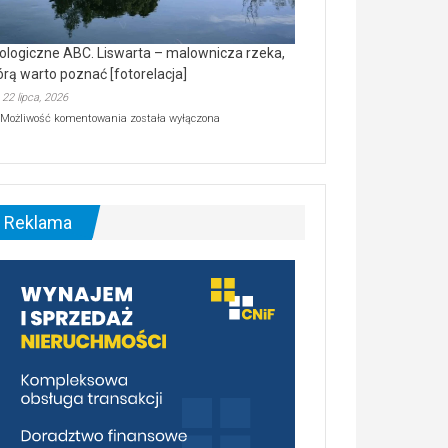
ologiczne ABC. Liswarta – malownicza rzeka,
órą warto poznać [fotorelacja]
22 lipca, 2026
Ekologiczne
Możliwość komentowania
została wyłączona
ABC.
Liswarta
–
malownicza
rzeka,
którą
Reklama
warto
poznać
[fotorelacja]