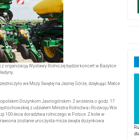
z organizacją Wystawy Rolniczej będzie koncert w Bazylice
 Hadyny.
uczestniczyło we Mszy Świętej na Jasnej Górze, dziękując Matce
nopolskim Dożynkom Jasnogórskim. 2 września o godz. 17
zęstochowskiej z udziałem Ministra Rolnictwa i Rozwoju Wsi
zji 100-lecia doradztwa rolniczego w Polsce. Z kolei w
dprawiona zostanie uroczysta msza święta dożynkowa.
Ru
dl