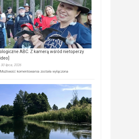
prawdziwy
skarb
natury
[wideo]
ologiczne ABC. Z kamerą wśród nietoperzy
ideo]
30 lipca, 2026
Ekologiczne
Możliwość komentowania
została wyłączona
ABC.
Z
kamerą
wśród
nietoperzy
[wideo]