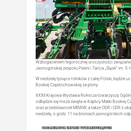
Wzbogaceniem tegorocznej uroczystości związanej 
Jasnogórskiej zespołu Pieśni i Tańca „Śląsk” im. S.
W niedzielę tysiące rolników z całej Polski, będzie 
Boskiej Częstochowskiej za plony.
XXXII Krajowa Wystawa Rolnicza towarzyszy Ogól
odbędzie się msza święta w Kaplicy Matki Boskiej C
oraz przedstawicieli MRiRW, a także ODR i CDR z oka
niedzielę, o godz. 11 na błoniach jasnogórskich o