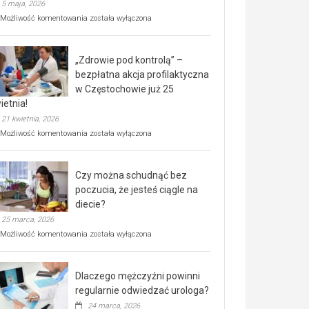
5 maja, 2026
Rusza
Możliwość komentowania
została wyłączona
miejski,
BEZPŁATNY
program
„Zdrowie pod kontrolą” –
rehabilitacji
dla
bezpłatna akcja profilaktyczna
seniorów!
w Częstochowie już 25
ietnia!
21 kwietnia, 2026
„Zdrowie
Możliwość komentowania
została wyłączona
pod
kontrolą”
–
Czy można schudnąć bez
bezpłatna
akcja
poczucia, że jesteś ciągle na
profilaktyczna
diecie?
w
25 marca, 2026
Częstochowie
już
Czy
Możliwość komentowania
została wyłączona
25
można
kwietnia!
schudnąć
bez
Dlaczego mężczyźni powinni
poczucia,
że
regularnie odwiedzać urologa?
jesteś
24 marca, 2026