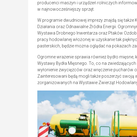
producenci maszyn i urządzeń rolniczych inform
w najnowocześniejszy sprzęt.
W programie dwudniowej imprezy znajdą się także
Działania oraz Odnawialne Źródła Energii. Ogromn
Wystawa Drobnego Inwentarza oraz Ptaków Ozdobny
pracy hodowlanej włożonej w uzyskanie tak pięknyc
pasterskich, będzie można oglądać na pokazach zag
Ogromne wrażenie sprawia również bydło mięsne, kt
Wystawy Bydła Mięsnego. To, co na zwiedzających r
wyłonienie zwycięzców oraz wręczenie pucharów odb
Zainteresowani będą mogli także poszerzyć swoją
zorganizowanych na Wystawie Zwierząt Hodowlan