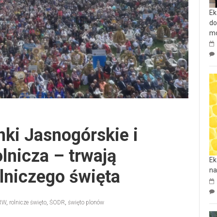
Ek
do
mo
ki Jasnogórskie i
nicza – trwają
Ek
na
lniczego święta
RW
,
rolnicze święto
,
ŚODR
,
święto plonów