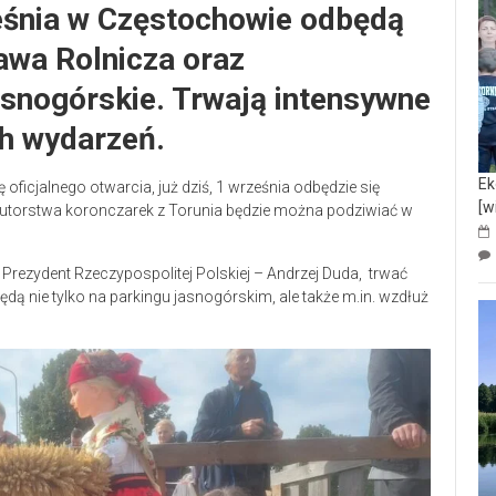
śnia w Częstochowie odbędą
awa Rolnicza oraz
snogórskie. Trwają intensywne
h wydarzeń.
Ek
ficjalnego otwarcia, już dziś, 1 września odbędzie się
[w
 autorstwa koronczarek z Torunia będzie można podziwiać w
rezydent Rzeczypospolitej Polskiej – Andrzej Duda, trwać
dą nie tylko na parkingu jasnogórskim, ale także m.in. wzdłuż