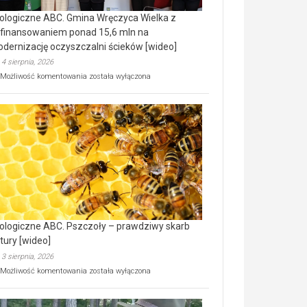
ologiczne ABC. Gmina Wręczyca Wielka z
finansowaniem ponad 15,6 mln na
dernizację oczyszczalni ścieków [wideo]
4 sierpnia, 2026
Ekologiczne
Możliwość komentowania
została wyłączona
ABC.
Gmina
Wręczyca
Wielka
z
dofinansowaniem
ponad
15,6
mln
na
modernizację
oczyszczalni
ścieków
ologiczne ABC. Pszczoły – prawdziwy skarb
[wideo]
tury [wideo]
3 sierpnia, 2026
Ekologiczne
Możliwość komentowania
została wyłączona
ABC.
Pszczoły
–