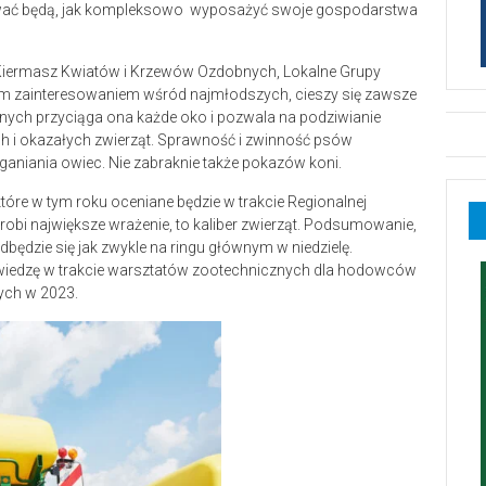
ować będą, jak kompleksowo wyposażyć swoje gospodarstwa
 Kiermasz Kwiatów i Krzewów Ozdobnych, Lokalne Grupy
ym zainteresowaniem wśród najmłodszych, cieszy się zawsze
ch przyciąga ona każde oko i pozwala na podziwianie
h i okazałych zwierząt. Sprawność i zwinność psów
aniania owiec. Nie zabraknie także pokazów koni.
óre w tym roku oceniane będzie w trakcie Regionalnej
obi największe wrażenie, to kaliber zwierząt. Podsumowanie,
ędzie się jak zwykle na ringu głównym w niedzielę.
 wiedzę w trakcie warsztatów zootechnicznych dla hodowców
ych w 2023.