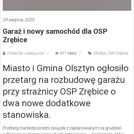
29 sierpnia, 2023
Garaż i nowy samochód dla OSP
Zrębice
Posted By: redakcja red
511 Views
Olsztyn
,
OSP Zrębicie
Miasto i Gmina Olsztyn ogłosiło
przetarg na rozbudowę garażu
przy strażnicy OSP Zrębice o
dwa nowe dodatkowe
stanowiska.
Przetarg ma bezpośredni związek z zaplanowanym na grudzień