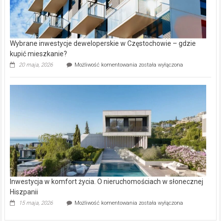
Wybrane inwestycje deweloperskie w Częstochowie – gdzie
kupić mieszkanie?
Wybrane
20 maja, 2026
Możliwość komentowania
została wyłączona
inwestycje
deweloperskie
w Częstochowie
–
gdzie
kupić
mieszkanie?
Inwestycja w komfort życia. O nieruchomościach w słonecznej
Hiszpanii
Inwestycja
15 maja, 2026
Możliwość komentowania
została wyłączona
w komfort
życia.