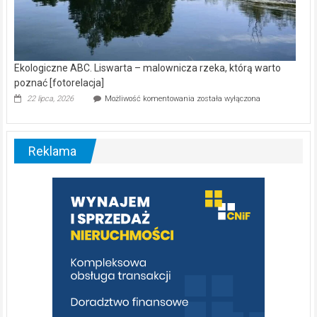
Ekologiczne ABC. Liswarta – malownicza rzeka, którą warto
poznać [fotorelacja]
Ekologiczne
22 lipca, 2026
Możliwość komentowania
została wyłączona
ABC.
Liswarta
–
malownicza
Reklama
rzeka,
którą
warto
poznać
[fotorelacja]