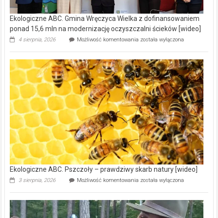
Ekologiczne ABC. Gmina Wręczyca Wielka z dofinansowaniem
ponad 15,6 mln na modernizację oczyszczalni ścieków [wideo]
Ekologiczne
4 sierpnia, 2026
Możliwość komentowania
została wyłączona
ABC.
Gmina
Wręczyca
Wielka
z
dofinansowaniem
ponad
15,6
mln
na
modernizację
oczyszczalni
ścieków
[wideo]
Ekologiczne ABC. Pszczoły – prawdziwy skarb natury [wideo]
Ekologiczne
3 sierpnia, 2026
Możliwość komentowania
została wyłączona
ABC.
Pszczoły
–
prawdziwy