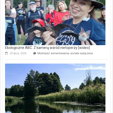
skarb
natury
[wideo]
Ekologiczne ABC. Z kamerą wśród nietoperzy [wideo]
Ekologiczne
30 lipca, 2026
Możliwość komentowania
została wyłączona
ABC.
Z
kamerą
wśród
nietoperzy
[wideo]