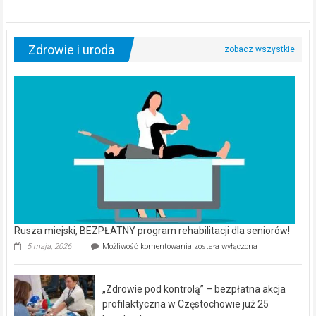
Zdrowie i uroda
Rusza miejski, BEZPŁATNY program rehabilitacji dla seniorów!
Rusza
5 maja, 2026
Możliwość komentowania
została wyłączona
miejski,
BEZPŁATNY
program
„Zdrowie pod kontrolą” – bezpłatna akcja
rehabilitacji
dla
profilaktyczna w Częstochowie już 25
seniorów!