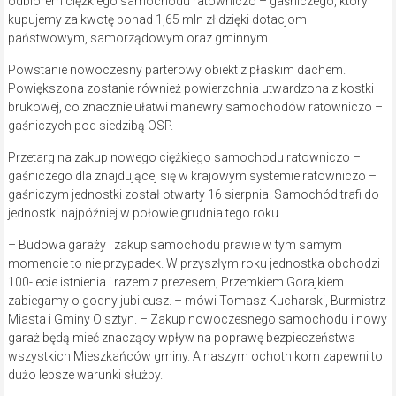
odbiorem ciężkiego samochodu ratowniczo – gaśniczego, który
kupujemy za kwotę ponad 1,65 mln zł dzięki dotacjom
państwowym, samorządowym oraz gminnym.
Powstanie nowoczesny parterowy obiekt z płaskim dachem.
Powiększona zostanie również powierzchnia utwardzona z kostki
brukowej, co znacznie ułatwi manewry samochodów ratowniczo –
gaśniczych pod siedzibą OSP.
Przetarg na zakup nowego ciężkiego samochodu ratowniczo –
gaśniczego dla znajdującej się w krajowym systemie ratowniczo –
gaśniczym jednostki został otwarty 16 sierpnia. Samochód trafi do
jednostki najpóźniej w połowie grudnia tego roku.
– Budowa garaży i zakup samochodu prawie w tym samym
momencie to nie przypadek. W przyszłym roku jednostka obchodzi
100-lecie istnienia i razem z prezesem, Przemkiem Gorajkiem
zabiegamy o godny jubileusz. – mówi Tomasz Kucharski, Burmistrz
Miasta i Gminy Olsztyn. – Zakup nowoczesnego samochodu i nowy
garaż będą mieć znaczący wpływ na poprawę bezpieczeństwa
wszystkich Mieszkańców gminy. A naszym ochotnikom zapewni to
dużo lepsze warunki służby.