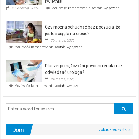
kwietnia!
„Zdrowie
21 kwietnia, 2026
Możliwość komentowania
została wyłączona
pod
kontrolą”
–
Czy można schudnąć bez poczucia, że
bezpłatna
akcja
jesteś ciągle na diecie?
profilaktyczna
25 marca, 2026
w
Czy
Możliwość komentowania
została wyłączona
Częstochowie
można
już
schudnąć
25
bez
kwietnia!
Dlaczego mężczyźni powinni regularnie
poczucia,
że
odwiedzać urologa?
jesteś
24 marca, 2026
ciągle
Dlaczego
Możliwość komentowania
została wyłączona
na
mężczyźni
diecie?
powinni
regularnie
odwiedzać
urologa?
Dom