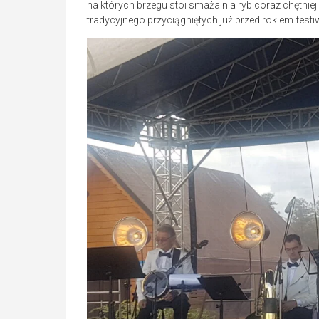
na których brzegu stoi smażalnia ryb coraz chętni
tradycyjnego przyciągniętych już przed rokiem fest