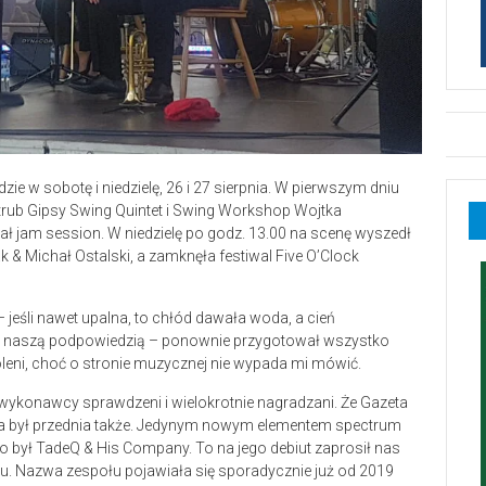
 w sobotę i niedzielę, 26 i 27 sierpnia. W pierwszym dniu
kotrub Gipsy Swing Quintet i Swing Workshop Wojtka
ł jam session. W niedzielę po godz. 13.00 na scenę wyszedł
& Michał Ostalski, a zamknęła festiwal Five O’Clock
jeśli nawet upalna, to chłód dawała woda, a cień
 z naszą podpowiedzią – ponownie przygotował wszystko
oleni, choć o stronie muzycznej nie wypada mi mówić.
 wykonawcy sprawdzeni i wielokrotnie nagradzani. Że Gazeta
wa był przednia także. Jedynym nowym elementem spectrum
 był TadeQ & His Company. To na jego debiut zaprosił nas
ładu. Nazwa zespołu pojawiała się sporadycznie już od 2019