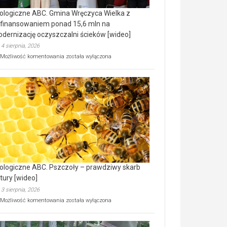
ologiczne ABC. Gmina Wręczyca Wielka z
finansowaniem ponad 15,6 mln na
dernizację oczyszczalni ścieków [wideo]
4 sierpnia, 2026
Ekologiczne
Możliwość komentowania
została wyłączona
ABC.
Gmina
Wręczyca
Wielka
z
dofinansowaniem
ponad
15,6
mln
na
modernizację
oczyszczalni
ścieków
ologiczne ABC. Pszczoły – prawdziwy skarb
[wideo]
tury [wideo]
3 sierpnia, 2026
Ekologiczne
Możliwość komentowania
została wyłączona
ABC.
Pszczoły
–