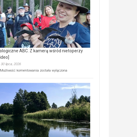
prawdziwy
skarb
natury
[wideo]
ologiczne ABC. Z kamerą wśród nietoperzy
ideo]
30 lipca, 2026
Ekologiczne
Możliwość komentowania
została wyłączona
ABC.
Z
kamerą
wśród
nietoperzy
[wideo]