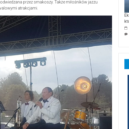
ej odwiedzana przez smakoszy. Także miłośników jazzu
iwalowymi atrakcjami.
Ek
kt