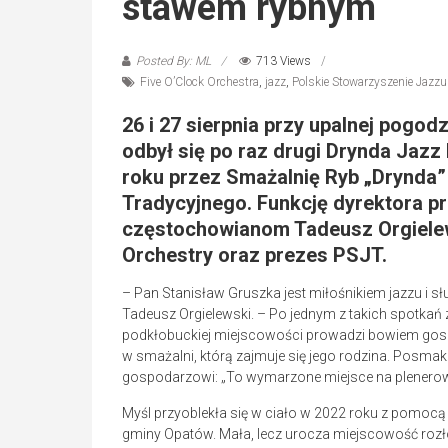
stawem rybnym
Posted By: ML
713 Views
Five O’Clock Orchestra
,
jazz
,
Polskie Stowarzyszenie Jazzu
26 i 27 sierpnia przy upalnej pogo
odbył się po raz drugi Drynda Jazz
roku przez Smażalnię Ryb „Drynda”
Tradycyjnego. Funkcję dyrektora 
częstochowianom Tadeusz Orgielews
Orchestry oraz prezes PSJT.
– Pan Stanisław Gruszka jest miłośnikiem jazzu i 
Tadeusz Orgielewski. – Po jednym z takich spotkań 
podkłobuckiej miejscowości prowadzi bowiem gosp
w smażalni, którą zajmuje się jego rodzina. Posmak
gospodarzowi: „To wymarzone miejsce na plenerowy
Myśl przyoblekła się w ciało w 2022 roku z pomocą 
gminy Opatów. Mała, lecz urocza miejscowość rozłoż