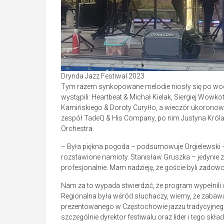
Drynda Jazz Festiwal 2023
Tym razem synkopowane melodie niosły się po wodzie
wystąpili: Heartbeat & Michał Kielak, Siergiej Wow
Kamińskiego & Doroty Curyłło, a wieczór ukoronowa
zespół TadeQ & His Company, po nim Justyna Królak 
Orchestra.
– Była piękna pogoda – podsumowuje Orgielewski – 
rozstawione namioty. Stanisław Gruszka – jedynie
profesjonalnie. Mam nadzieję, że goście byli zadow
Nam za to wypada stwierdzić, że program wypełnili
Regionalna była wśród słuchaczy, wiemy, że zaba
prezentowanego w Częstochowie jazzu tradycyjnego
szczególnie dyrektor festiwalu oraz lider i tego sk