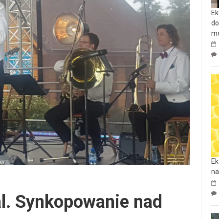
Ek
do
mo
Ek
na
al. Synkopowanie nad