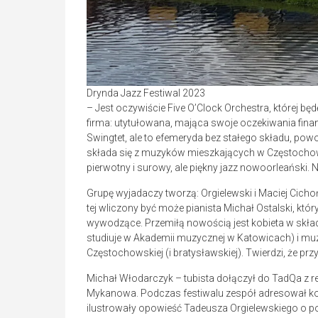
Drynda Jazz Festiwal 2023
– Jest oczywiście Five O’Clock Orchestra, której będ
firma: utytułowana, mająca swoje oczekiwania fin
Swingtet, ale to efemeryda bez stałego składu, 
składa się z muzyków mieszkających w Częstochowi
pierwotny i surowy, ale piękny jazz nowoorleański
Grupę wyjadaczy tworzą: Orgielewski i Maciej Cicho
tej wliczony być może pianista Michał Ostalski, któ
wywodzące. Przemiłą nowością jest kobieta w skład
studiuje w Akademii muzycznej w Katowicach) i muzy
Częstochowskiej (i bratysławskiej). Twierdzi, że 
Michał Włodarczyk – tubista dołączył do TadQa z re
Mykanowa. Podczas festiwalu zespół adresował ko
ilustrowały opowieść Tadeusza Orgielewskiego o p