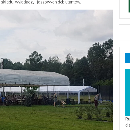
składu: wyjadaczy i jazzowych debiutantów.
Ru
dl