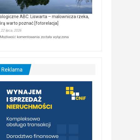
ologiczne ABC. Liswarta – malownicza rzeka,
órą warto poznać [fotorelacja]
22 lipca, 2026
Ekologiczne
Możliwość komentowania
została wyłączona
ABC.
Liswarta
–
malownicza
rzeka,
którą
Reklama
warto
poznać
[fotorelacja]