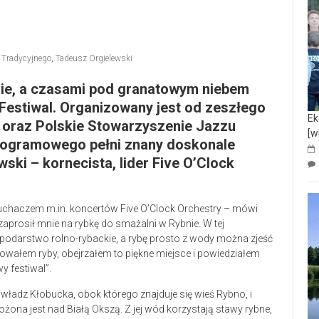
 Tradycyjnego
,
Tadeusz Orgielewski
dzie, a czasami pod granatowym niebem
 Festiwal. Organizowany jest od zeszłego
Ek
 oraz Polskie Stowarzyszenie Jazzu
[w
programowego pełni znany doskonale
ki – kornecista, lider Five O’Clock
słuchaczem m.in. koncertów Five O’Clock Orchestry – mówi
zaprosił mnie na rybkę do smażalni w Rybnie. W tej
odarstwo rolno-rybackie, a rybę prosto z wody można zjeść
owałem ryby, obejrzałem to piękne miejsce i powiedziałem
 festiwal”.
władz Kłobucka, obok którego znajduje się wieś Rybno, i
ona jest nad Białą Okszą. Z jej wód korzystają stawy rybne,