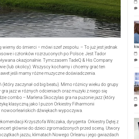
kw
ę wierny do śmierci – mówi szef zespołu. – To już jest jednak
ansowe i członków rozrzuconych po Polsce. Jest Tador
powoływana okazjonalnie. Tymczasem TadeQ & His Company
e (lub okolicy). Wszyscy kochamy i chcemy grać ten
. Nawet jeśli mamy różne muzyczne doświadczenia.
ń (który zaczynał od big beatu). Mimo różnicy wieku do grupy
ry gra jazz w różnych odcieniach oraz muzyki z niego się
zie combo – Marlena Skoczylas gra na puzonie jazz (który
kę klasyczną jako I puzon Orkiestry Filharmonii
przy nowoorleańskich dźwiękach wypoczywa.
komendacji Krzysztofa Witczaka, dyrygenta Orkiestry Dętej z
ncert głównie do dzieci zgromadzonych przed sceną. Utwory
oczątkach jazzu, klimatach Nowego Orleanu i jego gwiazdach