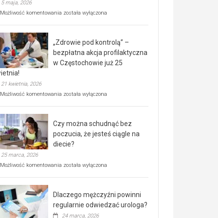
5 maja, 2026
Rusza
Możliwość komentowania
została wyłączona
miejski,
BEZPŁATNY
program
„Zdrowie pod kontrolą” –
rehabilitacji
dla
bezpłatna akcja profilaktyczna
seniorów!
w Częstochowie już 25
ietnia!
21 kwietnia, 2026
„Zdrowie
Możliwość komentowania
została wyłączona
pod
kontrolą”
–
Czy można schudnąć bez
bezpłatna
akcja
poczucia, że jesteś ciągle na
profilaktyczna
diecie?
w
25 marca, 2026
Częstochowie
już
Czy
Możliwość komentowania
została wyłączona
25
można
kwietnia!
schudnąć
bez
Dlaczego mężczyźni powinni
poczucia,
że
regularnie odwiedzać urologa?
jesteś
24 marca, 2026