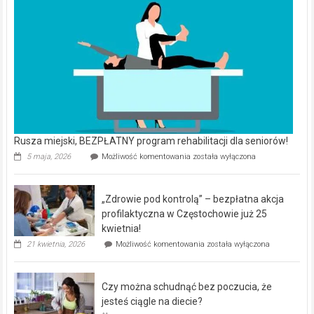
Rusza miejski, BEZPŁATNY program rehabilitacji dla seniorów!
Rusza
5 maja, 2026
Możliwość komentowania
została wyłączona
miejski,
BEZPŁATNY
program
„Zdrowie pod kontrolą” – bezpłatna akcja
rehabilitacji
dla
profilaktyczna w Częstochowie już 25
seniorów!
kwietnia!
„Zdrowie
21 kwietnia, 2026
Możliwość komentowania
została wyłączona
pod
kontrolą”
–
Czy można schudnąć bez poczucia, że
bezpłatna
akcja
jesteś ciągle na diecie?
profilaktyczna