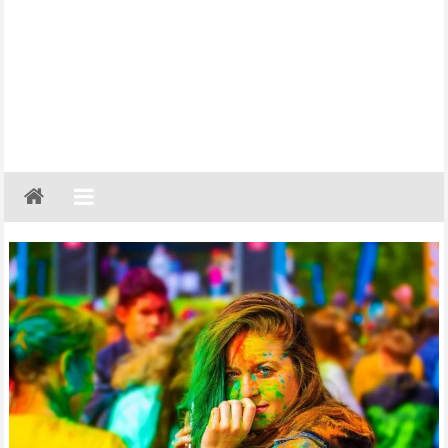
Gazeta
Regionalna
Częstochowa,
Kłobuck,
Lubliniec,
Myszków