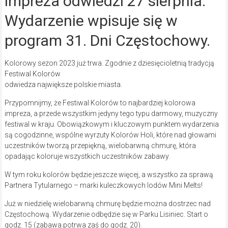
impreza odwiedzi 27 sierpnia.
Wydarzenie wpisuje się w
program 31. Dni Częstochowy.
Kolorowy sezon 2023 już trwa. Zgodnie z dziesięcioletnią tradycją
Festiwal Kolorów
odwiedza największe polskie miasta.
Przypomnijmy, że Festiwal Kolorów to najbardziej kolorowa
impreza, a przede wszystkim jedyny tego typu darmowy, muzyczny
festiwal w kraju. Obowiązkowym i kluczowym punktem wydarzenia
są cogodzinne, wspólne wyrzuty Kolorów Holi, które nad głowami
uczestników tworzą przepiękną, wielobarwną chmurę, która
opadając koloruje wszystkich uczestników zabawy.
W tym roku kolorów będzie jeszcze więcej, a wszystko za sprawą
Partnera Tytularnego – marki kuleczkowych lodów Mini Melts!
Już w niedzielę wielobarwną chmurę będzie można dostrzec nad
Częstochową. Wydarzenie odbędzie się w Parku Lisiniec. Start o
godz. 15 (zabawa potrwa zaś do godz. 20).