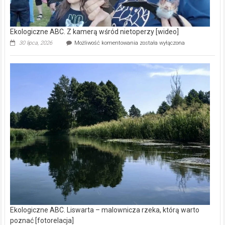
Ekologiczne ABC. Z kamerą wśród nietoperzy [wideo]
Ekologiczne
30 lipca, 2026
Możliwość komentowania
została wyłączona
ABC.
Z
kamerą
wśród
nietoperzy
[wideo]
Ekologiczne ABC. Liswarta – malownicza rzeka, którą warto
poznać [fotorelacja]