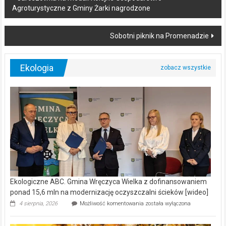
Agroturystyczne z Gminy Żarki nagrodzone
navigation
Sobotni piknik na Promenadzie
Ekologia
Ekologiczne ABC. Gmina Wręczyca Wielka z dofinansowaniem
ponad 15,6 mln na modernizację oczyszczalni ścieków [wideo]
Ekologiczne
4 sierpnia, 2026
Możliwość komentowania
została wyłączona
ABC.
Gmina