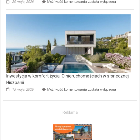
Wybrane
20 maja, 2026
Możliwość komentowania
została wyłączona
inwestycje
deweloperskie
w Częstochowie
–
gdzie
kupić
mieszkanie?
Inwestycja w komfort życia. O nieruchomościach w słonecznej
Hiszpanii
Inwestycja
15 maja, 2026
Możliwość komentowania
została wyłączona
w komfort
życia.
O nieruchomościach
w słonecznej
Reklama
Hiszpanii