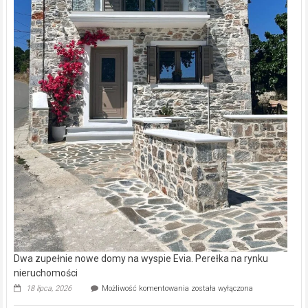
Dwa zupełnie nowe domy na wyspie Evia. Perełka na rynku
nieruchomości
Dwa
18 lipca, 2026
Możliwość komentowania
została wyłączona
zupełnie