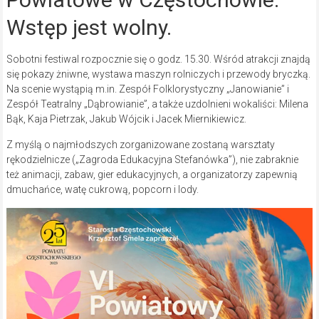
Wstęp jest wolny.
Sobotni festiwal rozpocznie się o godz. 15.30. Wśród atrakcji znajdą
się pokazy żniwne, wystawa maszyn rolniczych i przewody bryczką.
Na scenie wystąpią m.in. Zespół Folklorystyczny „Janowianie” i
Zespół Teatralny „Dąbrowianie”, a także uzdolnieni wokaliści: Milena
Bąk, Kaja Pietrzak, Jakub Wójcik i Jacek Miernikiewicz.
Z myślą o najmłodszych zorganizowane zostaną warsztaty
rękodzielnicze („Zagroda Edukacyjna Stefanówka”), nie zabraknie
też animacji, zabaw, gier edukacyjnych, a organizatorzy zapewnią
dmuchańce, watę cukrową, popcorn i lody.