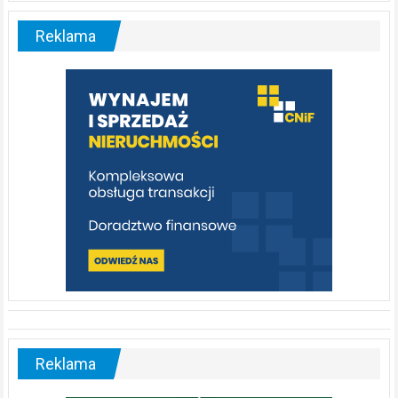
–
malownicza
Reklama
rzeka,
którą
warto
poznać
[fotorelacja]
Reklama