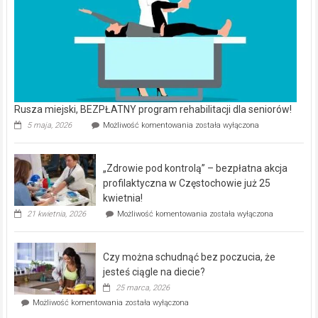
Rusza miejski, BEZPŁATNY program rehabilitacji dla seniorów!
Rusza
5 maja, 2026
Możliwość komentowania
została wyłączona
miejski,
BEZPŁATNY
program
„Zdrowie pod kontrolą” – bezpłatna akcja
rehabilitacji
dla
profilaktyczna w Częstochowie już 25
seniorów!
kwietnia!
„Zdrowie
21 kwietnia, 2026
Możliwość komentowania
została wyłączona
pod
kontrolą”
–
Czy można schudnąć bez poczucia, że
bezpłatna
akcja
jesteś ciągle na diecie?
profilaktyczna
25 marca, 2026
w
Czy
Możliwość komentowania
została wyłączona
Częstochowie
można
już