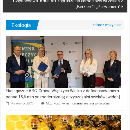
Częstochowa. Adria Art zaprasza na komediowy wrzesień z
„Berkiem” i „Porwaniem”
Ekologia
Ekologiczne ABC. Gmina Wręczyca Wielka z dofinansowaniem
ponad 15,6 mln na modernizację oczyszczalni ścieków [wideo]
Ekologiczne
4 sierpnia, 2026
Możliwość komentowania
została wyłączona
ABC.
Gmina
Wręczyca
Wielka
z