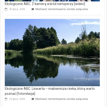
Ekologiczne ABC. Z kamerą wśród nietoperzy [wideo]
Ekologiczne
30 lipca, 2026
Możliwość komentowania
została wyłączona
ABC.
Z
kamerą
wśród
nietoperzy
[wideo]
Ekologiczne ABC. Liswarta – malownicza rzeka, którą warto
poznać [fotorelacja]
Ekologiczne
22 lipca, 2026
Możliwość komentowania
została wyłączona
ABC.
Liswarta