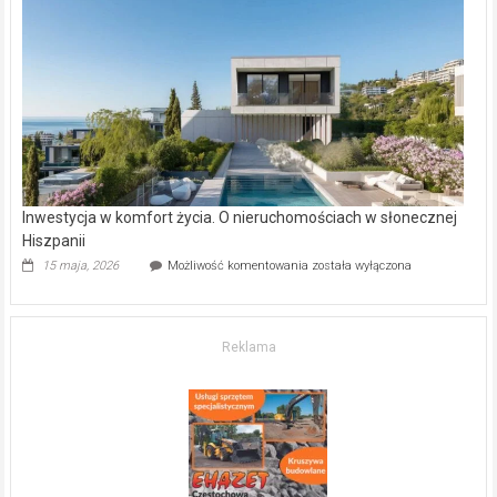
w Częstochowie
–
gdzie
kupić
mieszkanie?
Inwestycja w komfort życia. O nieruchomościach w słonecznej
Hiszpanii
Inwestycja
15 maja, 2026
Możliwość komentowania
została wyłączona
w komfort
życia.
O nieruchomościach
w słonecznej
Reklama
Hiszpanii