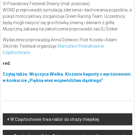
VI Powiatowy Festiwal Żniwny (mat. prasowe)
WORD przeprowadzi symulację zderzenia i dachowania pojazdów, a
pokaz motocyklowy zorganizuje Green Racing Team. Uczestnicy
będą mogli nasycić się grochówką żniwną i daniami z grilla.
Muzyczną zabawę na zakończenie poprowadzi zaś DJ Dziker.
Wydarzenie poprowadzą Anna Dziewior, Piotr Kosela i Adam
Sikorski. Festiwal organizuje
Starostwo Powiatowe w
Częstochowie
.
red.
Czytaj także: Wręczyca Wielka. Kiszenie kapusty z wyróżnieniem
w konkursie „Piękna wieś województwa śląskiego”
Post
W Częstochowie trwa nabór do straży miejskiej
navigation