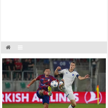
Gazeta
Regionalna
Częstochowa,
Kłobuck,
Lubliniec,
Myszków