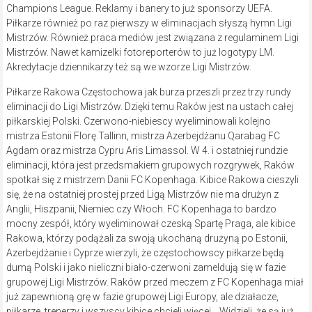
Champions League. Reklamy i banery to już sponsorzy UEFA.
Piłkarze również po raz pierwszy w eliminacjach słyszą hymn Ligi
Mistrzów. Również praca mediów jest związana z regulaminem Ligi
Mistrzów. Nawet kamizelki fotoreporterów to już logotypy LM.
Akredytacje dziennikarzy też są we wzorze Ligi Mistrzów.
Piłkarze Rakowa Częstochowa jak burza przeszli przez trzy rundy
eliminacji do Ligi Mistrzów. Dzięki temu Raków jest na ustach całej
piłkarskiej Polski. Czerwono-niebiescy wyeliminowali kolejno
mistrza Estonii Florę Tallinn, mistrza Azerbejdżanu Qarabag FC
Agdam oraz mistrza Cypru Aris Limassol. W 4. i ostatniej rundzie
eliminacji, która jest przedsmakiem grupowych rozgrywek, Raków
spotkał się z mistrzem Danii FC Kopenhaga. Kibice Rakowa cieszyli
się, że na ostatniej prostej przed Ligą Mistrzów nie ma drużyn z
Anglii, Hiszpanii, Niemiec czy Włoch. FC Kopenhaga to bardzo
mocny zespół, który wyeliminował czeską Spartę Praga, ale kibice
Rakowa, którzy podążali za swoją ukochaną drużyną po Estonii,
Azerbejdżanie i Cyprze wierzyli, że częstochowscy piłkarze będą
dumą Polski i jako nieliczni biało-czerwoni zameldują się w fazie
grupowej Ligi Mistrzów. Raków przed meczem z FC Kopenhaga miał
już zapewnioną grę w fazie grupowej Ligi Europy, ale działacze,
piłkarze, trenerzy i wszyscy kibice chcieli więcej… Widzieli, że są już