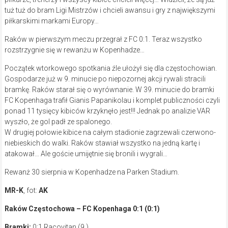
tuż tuż do bram Ligi Mistrzów i chcieli awansu i gry z największymi
piłkarskimi markami Europy…
Raków w pierwszym meczu przegrał z FC 0:1. Teraz wszystko
rozstrzygnie się w rewanżu w Kopenhadze…
Początek wtorkowego spotkania źle ułożył się dla częstochowian.
Gospodarze już w 9. minucie po niepozornej akcji rywali stracili
bramkę. Raków starał się o wyrównanie. W 39. minucie do bramki
FC Kopenhaga trafił Gianis Papanikolau i komplet publiczności czyli
ponad 11 tysięcy kibiców krzyknęło jest!!! Jednak po analizie VAR
wyszło, że gol padł ze spalonego.
W drugiej połowie kibice na całym stadionie zagrzewali czerwono-
niebieskich do walki. Raków stawiał wszystko na jedną kartę i
atakował… Ale goście umijętnie się bronili i wygrali…
Rewanż 30 sierpnia w Kopenhadze na Parken Stadium.
MR-K
, fot:
AK
Raków Częstochowa – FC Kopenhaga 0:1 (0:1)
Bramki:
0:1 Racovitan (9.)