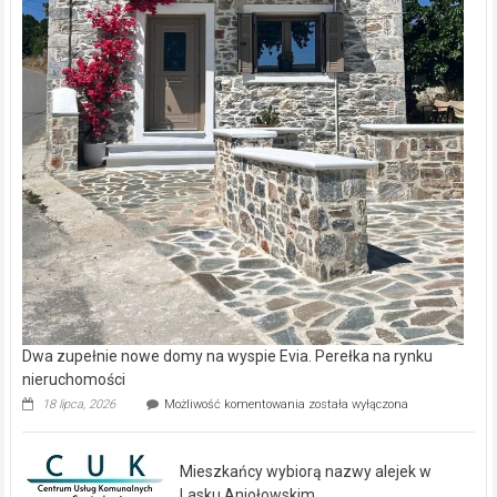
Dwa zupełnie nowe domy na wyspie Evia. Perełka na rynku
nieruchomości
Dwa
18 lipca, 2026
Możliwość komentowania
została wyłączona
zupełnie
nowe
domy
Mieszkańcy wybiorą nazwy alejek w
na
wyspie
Lasku Aniołowskim