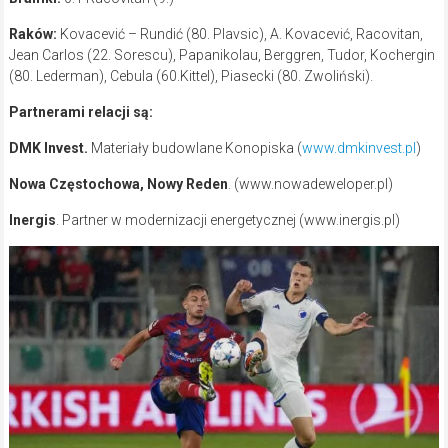
Raków:
Kovacević – Rundić (80. Plavsic), A. Kovacević, Racovitan,
Jean Carlos (22. Sorescu), Papanikolau, Berggren, Tudor, Kochergin
(80. Lederman), Cebula (60.Kittel), Piasecki (80. Zwoliński).
Partnerami relacji są:
DMK Inve
st.
Materiały budowlane Konopiska (
www.dmkinvest.pl
)
Nowa Częstochowa, Nowy Reden
. (www.nowadeweloper.pl)
Inergis
. Partner w modernizacji energetycznej (www.inergis.pl)