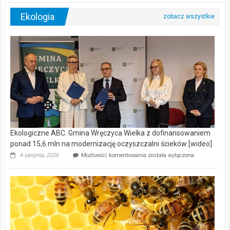
Ekologia
Ekologiczne ABC. Gmina Wręczyca Wielka z dofinansowaniem
ponad 15,6 mln na modernizację oczyszczalni ścieków [wideo]
Ekologiczne
4 sierpnia, 2026
Możliwość komentowania
została wyłączona
ABC.
Gmina
Wręczyca
Wielka
z
dofinansowaniem
ponad
15,6
mln