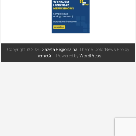
Copyright © 2026
Gazeta Regionalna
. Theme: ColorNews Pro by
ThemeGrill
. Powered by
WordPress
.