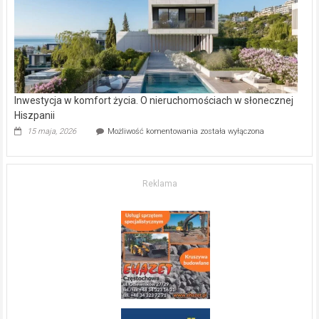
mieszkanie?
Inwestycja w komfort życia. O nieruchomościach w słonecznej
Hiszpanii
Inwestycja
15 maja, 2026
Możliwość komentowania
została wyłączona
w komfort
życia.
O nieruchomościach
w słonecznej
Reklama
Hiszpanii