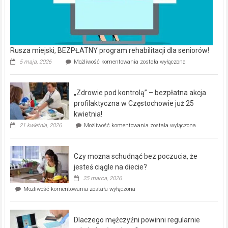
Rusza miejski, BEZPŁATNY program rehabilitacji dla seniorów!
Rusza
5 maja, 2026
Możliwość komentowania
została wyłączona
miejski,
BEZPŁATNY
program
„Zdrowie pod kontrolą” – bezpłatna akcja
rehabilitacji
dla
profilaktyczna w Częstochowie już 25
seniorów!
kwietnia!
„Zdrowie
21 kwietnia, 2026
Możliwość komentowania
została wyłączona
pod
kontrolą”
–
Czy można schudnąć bez poczucia, że
bezpłatna
akcja
jesteś ciągle na diecie?
profilaktyczna
25 marca, 2026
w
Czy
Możliwość komentowania
została wyłączona
Częstochowie
można
już
schudnąć
25
bez
kwietnia!
Dlaczego mężczyźni powinni regularnie
poczucia,