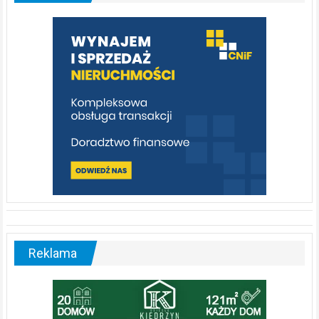
którą
warto
poznać
[fotorelacja]
Reklama