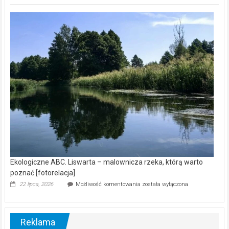
Z
kamerą
wśród
nietoperzy
[wideo]
Ekologiczne ABC. Liswarta – malownicza rzeka, którą warto
poznać [fotorelacja]
Ekologiczne
22 lipca, 2026
Możliwość komentowania
została wyłączona
ABC.
Liswarta
–
malownicza
Reklama
rzeka,