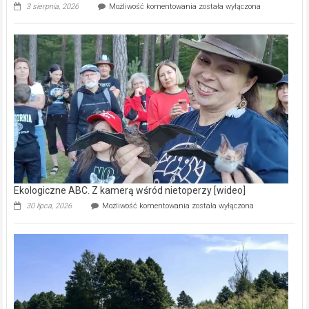
Ekologiczne
3 sierpnia, 2026
Możliwość komentowania
została wyłączona
ABC.
Pszczoły
–
prawdziwy
skarb
natury
[wideo]
Ekologiczne ABC. Z kamerą wśród nietoperzy [wideo]
Ekologiczne
30 lipca, 2026
Możliwość komentowania
została wyłączona
ABC.
Z
kamerą
wśród
nietoperzy
[wideo]