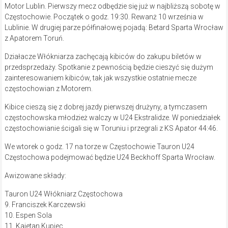
Motor Lublin. Pierwszy mecz odbędzie się już w najbliższą sobotę w
Częstochowie. Początek o godz. 19:30. Rewanż 10 września w
Lublinie. W drugiej parze półfinałowej pojadą: Betard Sparta Wrocław
z Apatorem Toruń.
Działacze Włókniarza zachęcają kibiców do zakupu biletów w
przedsprzedaży. Spotkanie z pewnością będzie cieszyć się dużym
zainteresowaniem kibiców, tak jak wszystkie ostatnie mecze
częstochowian z Motorem.
Kibice cieszą się z dobrej jazdy pierwszej drużyny, a tymczasem
częstochowska młodzież walczy w U24 Ekstralidze. W poniedziałek
częstochowianie ścigali się w Toruniu i przegrali z KS Apator 44:46.
We wtorek o godz. 17 na torze w Częstochowie Tauron U24
Częstochowa podejmować będzie U24 Beckhoff Sparta Wrocław.
Awizowane składy:
Tauron U24 Włókniarz Częstochowa
9. Franciszek Karczewski
10. Espen Sola
11. Kajetan Kupiec