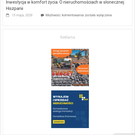
Inwestycja w komfort życia. O nieruchomościach w słonecznej
Hiszpanii
Inwestycja
15 maja, 2026
Możliwość komentowania
została wyłączona
w komfort
życia.
O nieruchomościach
w słonecznej
Reklama
Hiszpanii