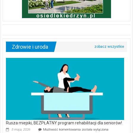
Zdrowie i uroda
Rusza miejski, BEZPŁATNY program rehabilitacji dla seniorów!
Rusza
5 maja, 2026
Możliwość komentowania
została wyłączona