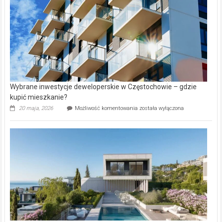
Aniołowskim
Wybrane inwestycje deweloperskie w Częstochowie – gdzie
kupić mieszkanie?
Wybrane
20 maja, 2026
Możliwość komentowania
została wyłączona
inwestycje
deweloperskie
w Częstochowie
–
gdzie
kupić
mieszkanie?