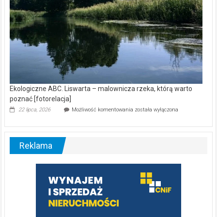
Ekologiczne ABC. Liswarta – malownicza rzeka, którą warto
poznać [fotorelacja]
Ekologiczne
22 lipca, 2026
Możliwość komentowania
została wyłączona
ABC.
Liswarta
–
malownicza
Reklama
rzeka,
którą
warto
poznać
[fotorelacja]