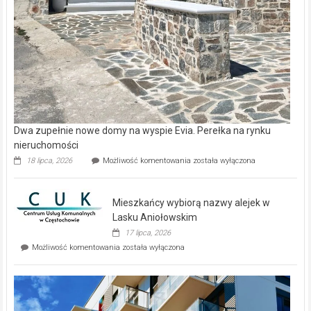
Dwa zupełnie nowe domy na wyspie Evia. Perełka na rynku
nieruchomości
Dwa
18 lipca, 2026
Możliwość komentowania
została wyłączona
zupełnie
nowe
domy
Mieszkańcy wybiorą nazwy alejek w
na
wyspie
Lasku Aniołowskim
Evia.
17 lipca, 2026
Perełka
Mieszkańcy
Możliwość komentowania
została wyłączona
na
wybiorą
rynku
nazwy
nieruchomości
alejek
w
Lasku