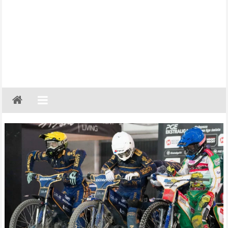
Gazeta
Regionalna
Częstochowa,
Kłobuck,
Lubliniec,
Myszków