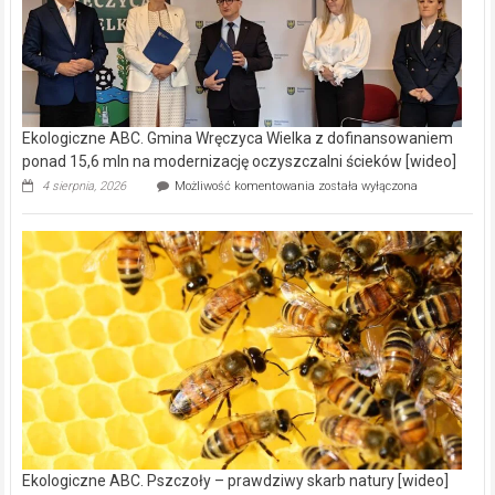
Ekologiczne ABC. Gmina Wręczyca Wielka z dofinansowaniem
ponad 15,6 mln na modernizację oczyszczalni ścieków [wideo]
Ekologiczne
4 sierpnia, 2026
Możliwość komentowania
została wyłączona
ABC.
Gmina
Wręczyca
Wielka
z
dofinansowaniem
ponad
15,6
mln
na
modernizację
oczyszczalni
ścieków
[wideo]
Ekologiczne ABC. Pszczoły – prawdziwy skarb natury [wideo]