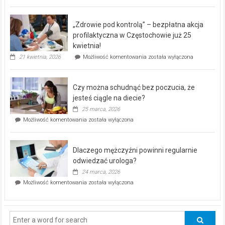
miejski,
BEZPŁATNY
program
„Zdrowie pod kontrolą” – bezpłatna akcja
rehabilitacji
dla
profilaktyczna w Częstochowie już 25
seniorów!
kwietnia!
„Zdrowie
21 kwietnia, 2026
Możliwość komentowania
została wyłączona
pod
kontrolą”
–
Czy można schudnąć bez poczucia, że
bezpłatna
akcja
jesteś ciągle na diecie?
profilaktyczna
25 marca, 2026
w
Czy
Możliwość komentowania
została wyłączona
Częstochowie
można
już
schudnąć
25
bez
kwietnia!
Dlaczego mężczyźni powinni regularnie
poczucia,
że
odwiedzać urologa?
jesteś
24 marca, 2026
ciągle
Dlaczego
Możliwość komentowania
została wyłączona
na
mężczyźni
diecie?
powinni
regularnie
odwiedzać
urologa?