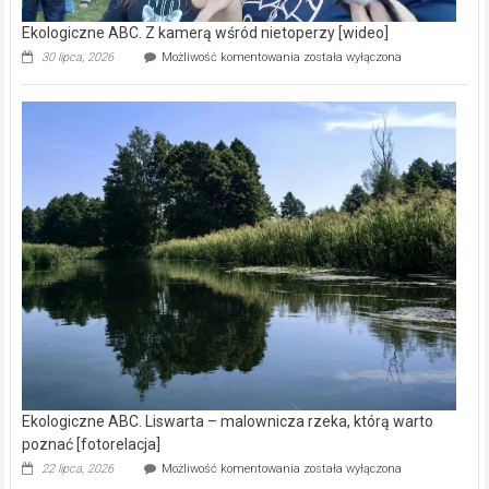
Ekologiczne ABC. Z kamerą wśród nietoperzy [wideo]
Ekologiczne
30 lipca, 2026
Możliwość komentowania
została wyłączona
ABC.
Z
kamerą
wśród
nietoperzy
[wideo]
Ekologiczne ABC. Liswarta – malownicza rzeka, którą warto
poznać [fotorelacja]
Ekologiczne
22 lipca, 2026
Możliwość komentowania
została wyłączona
ABC.