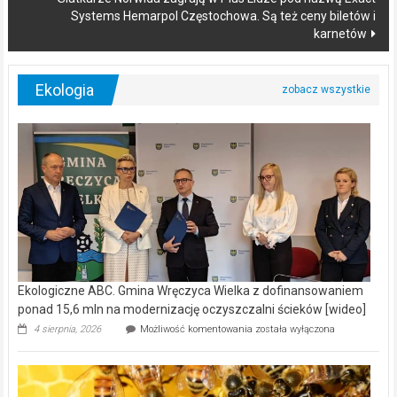
Systems Hemarpol Częstochowa. Są też ceny biletów i
karnetów
Ekologia
Ekologiczne ABC. Gmina Wręczyca Wielka z dofinansowaniem
ponad 15,6 mln na modernizację oczyszczalni ścieków [wideo]
Ekologiczne
4 sierpnia, 2026
Możliwość komentowania
została wyłączona
ABC.
Gmina
Wręczyca
Wielka