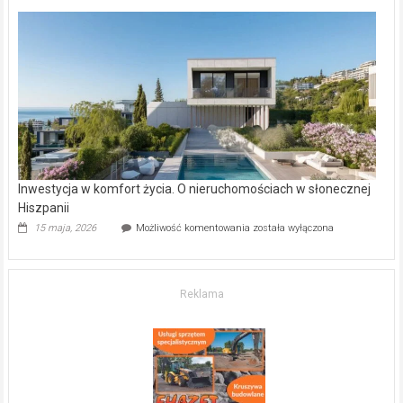
deweloperskie
w Częstochowie
–
gdzie
kupić
mieszkanie?
Inwestycja w komfort życia. O nieruchomościach w słonecznej
Hiszpanii
Inwestycja
15 maja, 2026
Możliwość komentowania
została wyłączona
w komfort
życia.
O nieruchomościach
w słonecznej
Reklama
Hiszpanii