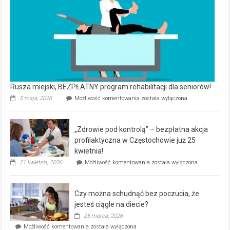
Rusza miejski, BEZPŁATNY program rehabilitacji dla seniorów!
Rusza
5 maja, 2026
Możliwość komentowania
została wyłączona
miejski,
BEZPŁATNY
program
„Zdrowie pod kontrolą” – bezpłatna akcja
rehabilitacji
dla
profilaktyczna w Częstochowie już 25
seniorów!
kwietnia!
„Zdrowie
21 kwietnia, 2026
Możliwość komentowania
została wyłączona
pod
kontrolą”
–
Czy można schudnąć bez poczucia, że
bezpłatna
akcja
jesteś ciągle na diecie?
profilaktyczna
25 marca, 2026
w
Czy
Możliwość komentowania
została wyłączona
Częstochowie