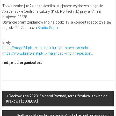
To wszystko już 24 października. Miejscem wydarzenia będzie
Akademickie Centrum Kultury (Klub Politechnik) przy al. Armii
Krajowej 23/25.
Otwarcie bram zaplanowano na godz. 19, a koncert rozpocznie się
o godz. 20. Zaprasza
Studio Super
.
Bilety:
https://stage24.pl/…/malenczuk-rhythm-section-sala…
https://www.biletomat.pl/…/malenczuk-rhythm-section…
red., mat. organizatora
Post
Rockowizna 2023. Za nami Poznań, teraz festiwal zawita do
Krakowa [ZDJĘCIA]
navigation
Siatkarze Norwida zagrają w Plus Lidze pod nazwą Exact