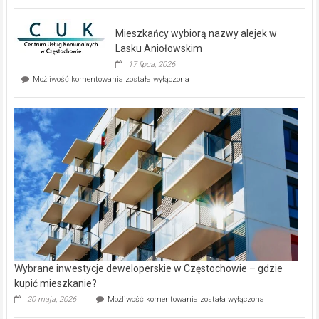
zupełnie
nowe
domy
Mieszkańcy wybiorą nazwy alejek w
na
wyspie
Lasku Aniołowskim
Evia.
17 lipca, 2026
Perełka
Mieszkańcy
Możliwość komentowania
została wyłączona
na
wybiorą
rynku
nazwy
nieruchomości
alejek
w
Lasku
Aniołowskim
Wybrane inwestycje deweloperskie w Częstochowie – gdzie
kupić mieszkanie?
Wybrane
20 maja, 2026
Możliwość komentowania
została wyłączona
inwestycje