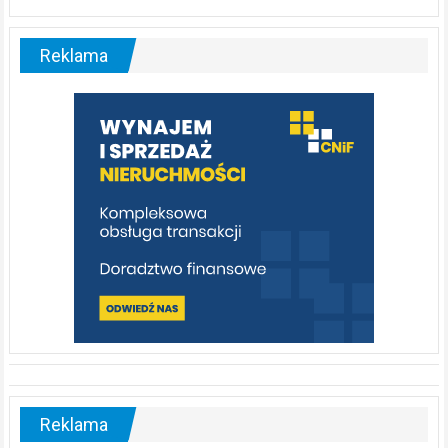
Liswarta
–
malownicza
Reklama
rzeka,
którą
warto
poznać
[fotorelacja]
Reklama