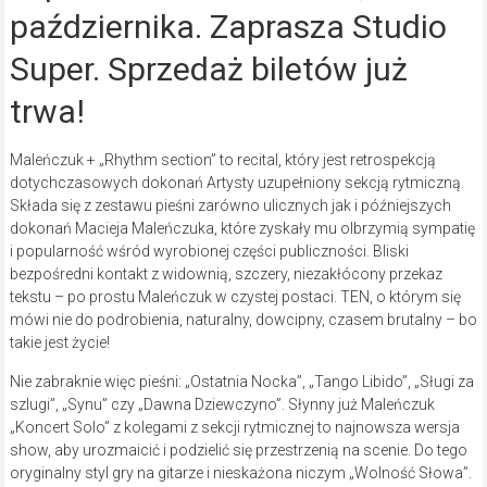
października. Zaprasza Studio
Super. Sprzedaż biletów już
trwa!
Maleńczuk + „Rhythm section” to recital, który jest retrospekcją
dotychczasowych dokonań Artysty uzupełniony sekcją rytmiczną.
Składa się z zestawu pieśni zarówno ulicznych jak i późniejszych
dokonań Macieja Maleńczuka, które zyskały mu olbrzymią sympatię
i popularność wśród wyrobionej części publiczności. Bliski
bezpośredni kontakt z widownią, szczery, niezakłócony przekaz
tekstu – po prostu Maleńczuk w czystej postaci. TEN, o którym się
mówi nie do podrobienia, naturalny, dowcipny, czasem brutalny – bo
takie jest życie!
Nie zabraknie więc pieśni: „Ostatnia Nocka”, „Tango Libido”, „Sługi za
szlugi”, „Synu” czy „Dawna Dziewczyno”. Słynny już Maleńczuk
„Koncert Solo” z kolegami z sekcji rytmicznej to najnowsza wersja
show, aby urozmaicić i podzielić się przestrzenią na scenie. Do tego
oryginalny styl gry na gitarze i nieskażona niczym „Wolność Słowa”.