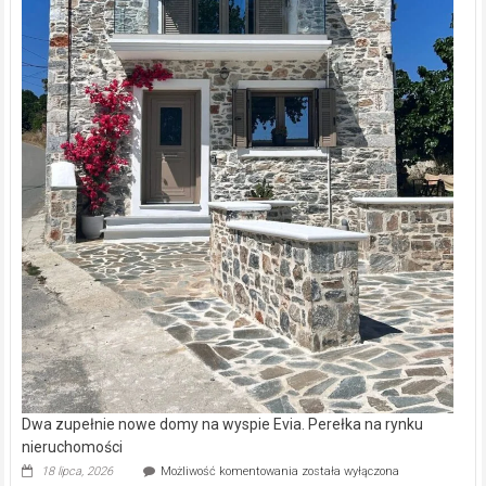
Dwa zupełnie nowe domy na wyspie Evia. Perełka na rynku
nieruchomości
Dwa
18 lipca, 2026
Możliwość komentowania
została wyłączona