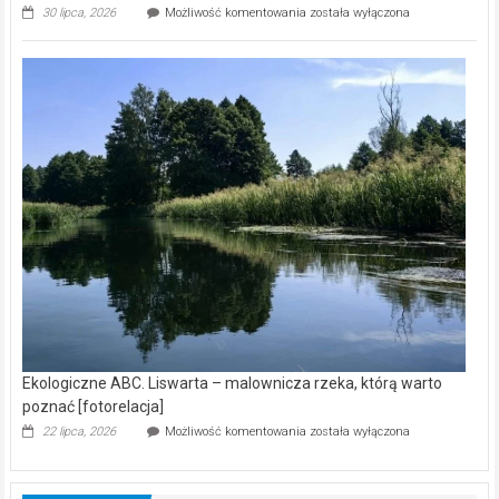
Ekologiczne
30 lipca, 2026
Możliwość komentowania
została wyłączona
ABC.
Z
kamerą
wśród
nietoperzy
[wideo]
Ekologiczne ABC. Liswarta – malownicza rzeka, którą warto
poznać [fotorelacja]
Ekologiczne
22 lipca, 2026
Możliwość komentowania
została wyłączona
ABC.
Liswarta
–