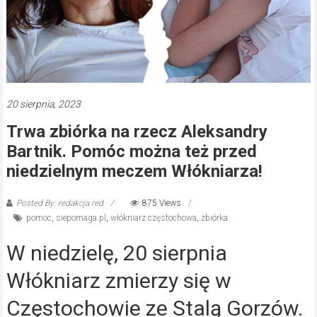
20 sierpnia, 2023
Trwa zbiórka na rzecz Aleksandry
Bartnik. Pomóc można też przed
niedzielnym meczem Włókniarza!
Posted By: redakcja red
875 Views
pomoc
,
siepomaga.pl
,
włókniarz częstochowa
,
zbiórka
W niedzielę, 20 sierpnia
Włókniarz zmierzy się w
Częstochowie ze Stalą Gorzów.