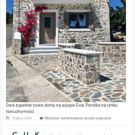
Dwa zupełnie nowe domy na wyspie Evia. Perełka na rynku
nieruchomości
Dwa
18 lipca, 2026
Możliwość komentowania
została wyłączona
zupełnie
nowe
domy