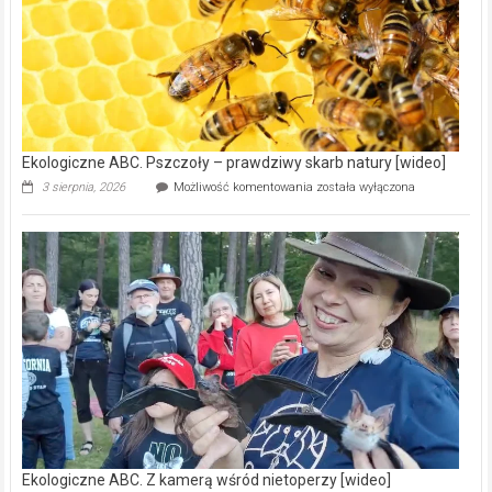
15,6
mln
na
modernizację
oczyszczalni
ścieków
[wideo]
Ekologiczne ABC. Pszczoły – prawdziwy skarb natury [wideo]
Ekologiczne
3 sierpnia, 2026
Możliwość komentowania
została wyłączona
ABC.
Pszczoły
–
prawdziwy
skarb
natury
[wideo]
Ekologiczne ABC. Z kamerą wśród nietoperzy [wideo]