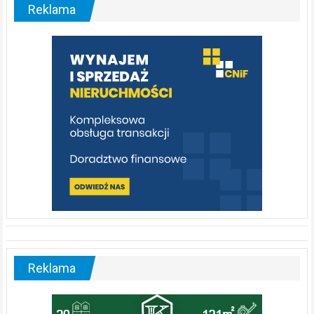
malownicza
Reklama
rzeka,
którą
warto
poznać
[fotorelacja]
Reklama