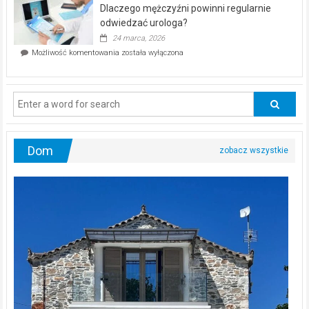
kwietnia!
Dlaczego mężczyźni powinni regularnie
poczucia,
że
odwiedzać urologa?
jesteś
24 marca, 2026
ciągle
Dlaczego
Możliwość komentowania
została wyłączona
na
mężczyźni
diecie?
powinni
regularnie
odwiedzać
urologa?
Dom