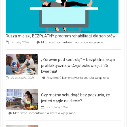
Rusza miejski, BEZPŁATNY program rehabilitacji dla seniorów!
Rusza
5 maja, 2026
Możliwość komentowania
została wyłączona
miejski,
BEZPŁATNY
program
„Zdrowie pod kontrolą” – bezpłatna akcja
rehabilitacji
dla
profilaktyczna w Częstochowie już 25
seniorów!
kwietnia!
„Zdrowie
21 kwietnia, 2026
Możliwość komentowania
została wyłączona
pod
kontrolą”
–
Czy można schudnąć bez poczucia, że
bezpłatna
akcja
jesteś ciągle na diecie?
profilaktyczna
25 marca, 2026
w
Czy
Możliwość komentowania
została wyłączona
Częstochowie
można
już
schudnąć
25
bez