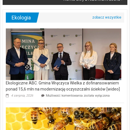
Ekologia
Ekologiczne ABC. Gmina Wręczyca Wielka z dofinansowaniem
ponad 15,6 mln na modernizację oczyszczalni ścieków [wideo]
Ekologiczne
4 sierpnia, 2026
Możliwość komentowania
została wyłączona
ABC.
Gmina
Wręczyca
Wielka
z
dofinansowaniem
ponad