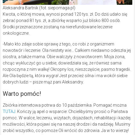
Aleksandra Bartnik (fot. siepomaga.pl)
Kwota, o której mowa, wynosi ponad 120 tys. zł. Do dziś udało się
zebrać ponad 81 tys. zł, a zbiórkę wsparło już blisko 800 osób.
Środki przeznaczone zostaną na nierefundowane leczenie
onkologiczne.
-Mało kto zdaje sobie sprawę z tego, co robi z organizmem
nowotwór i leczenie. Ola niestety wie… Całkiem niedawno odeszła jej
siostra, a także mama. Obie walczyły z nowotworem. Moja żona,
chcąc wykluczyć go u siebie, dowiedziała się, że również sama
rozpoczyna z nim walkę! Okropny los, nieszczęście, pasmo tragedii.
Ale Ola będzie tą, która wygra! Jest przecież silna i ma wokół siebie
dobrych ludzi – pisze mąż pani Aleksandry.
Warto pomóc!
Zbiórka internetowa potrwa do 10 października. Pomagać można
TUTAJ
. Kończy ją apel o wsparcie: Chcielibyśmy prosić o Państwa
pomoc. W walce, leczeniu, wizytach, dojazdach, rehabilitacji i każdej
możliwości, która pojawi się na naszej drodze i da nadzieję. Musimy
zrobić wszystko, co pomoże Oli wrócić do zdrowia. Ja w to wierzę!