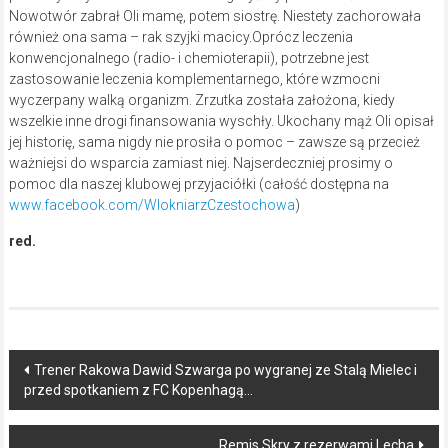
Nowotwór zabrał Oli mamę, potem siostrę. Niestety zachorowała
również ona sama – rak szyjki macicy.Oprócz leczenia
konwencjonalnego (radio- i chemioterapii), potrzebne jest
zastosowanie leczenia komplementarnego, które wzmocni
wyczerpany walką organizm. Zrzutka została założona, kiedy
wszelkie inne drogi finansowania wyschły. Ukochany mąż Oli opisał
jej historię, sama nigdy nie prosiła o pomoc – zawsze są przecież
ważniejsi do wsparcia zamiast niej. Najserdeczniej prosimy o
pomoc dla naszej klubowej przyjaciółki (całość dostępna na
www.facebook.com/WlokniarzCzestochowa
)
red.
Post
Trener Rakowa Dawid Szwarga po wygranej ze Stalą Mielec i
przed spotkaniem z FC Kopenhagą…
navigation
Remis Skry z rezerwami Lecha