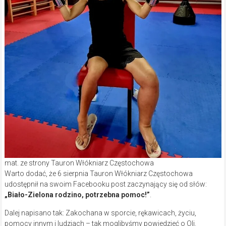
mat. ze strony Tauron Włókniarz Częstochowa
Warto dodać, że 6 sierpnia Tauron Włókniarz Częstochowa
udostępnił na swoim Facebooku post zaczynający się od słów:
„Biało-Zielona rodzino, potrzebna pomoc!”
.
Dalej napisano tak: Zakochana w sporcie, rękawicach, życiu,
pomocy innym i ludziach – tak moglibyśmy powiedzieć o Oli.