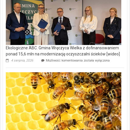
Ekologiczne ABC. Gmina Wręczyca Wielka z dofinansowaniem
ponad 15,6 mln na modernizację oczyszczalni ścieków [wideo]
Ekologiczne
4 sierpnia, 2026
Możliwość komentowania
została wyłączona
ABC.
Gmina
Wręczyca
Wielka
z
dofinansowaniem
ponad
15,6
mln
na
modernizację
oczyszczalni
ścieków
[wideo]