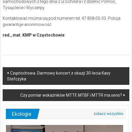
samochodowych z tego dnia z ul.Schillera i z dzielnic Północ,
Tysiąclecie i Wyczerpy.
Kontaktować można się pod numerem tel. 47 858-05-33. Policja
gwarantuje anonimowość.
red., mat. KMP w Częstochowie
Post
Częstochowa. Darmowy koncert z okazji 30-lecia Kasy
Stefczyka
navigation
Czy pomiar wskaźników MTTF, MTBF i MTTR ma sens?
Ekologia