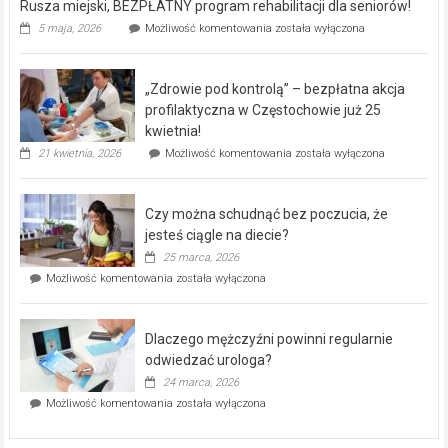
Rusza miejski, BEZPŁATNY program rehabilitacji dla seniorów!
Rusza
5 maja, 2026
Możliwość komentowania
została wyłączona
miejski,
BEZPŁATNY
program
„Zdrowie pod kontrolą” – bezpłatna akcja
rehabilitacji
dla
profilaktyczna w Częstochowie już 25
seniorów!
kwietnia!
„Zdrowie
21 kwietnia, 2026
Możliwość komentowania
została wyłączona
pod
kontrolą”
–
Czy można schudnąć bez poczucia, że
bezpłatna
akcja
jesteś ciągle na diecie?
profilaktyczna
25 marca, 2026
w
Czy
Możliwość komentowania
została wyłączona
Częstochowie
można
już
schudnąć
25
bez
kwietnia!
Dlaczego mężczyźni powinni regularnie
poczucia,
że
odwiedzać urologa?
jesteś
24 marca, 2026
ciągle
Dlaczego
Możliwość komentowania
została wyłączona
na
mężczyźni
diecie?
powinni