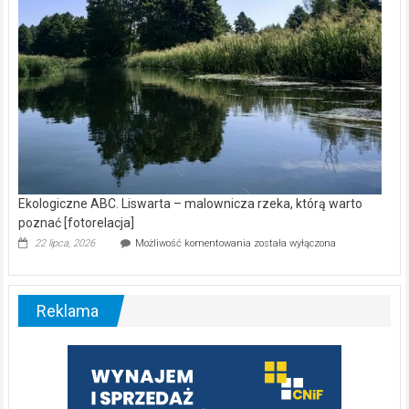
Ekologiczne ABC. Liswarta – malownicza rzeka, którą warto
poznać [fotorelacja]
Ekologiczne
22 lipca, 2026
Możliwość komentowania
została wyłączona
ABC.
Liswarta
–
malownicza
Reklama
rzeka,
którą
warto
poznać
[fotorelacja]