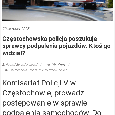
20 sierpnia, 2023
Częstochowska policja poszukuje
sprawcy podpalenia pojazdów. Ktoś go
widział?
Posted By: redakcja red
494 Views
Częstochowa
,
podpalenie pojazdów
,
policja
Komisariat Policji V w
Częstochowie, prowadzi
postępowanie w sprawie
podpalenia samochodów. Do