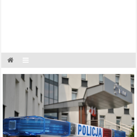
Gazeta
Regionalna
Częstochowa,
Kłobuck,
Lubliniec,
Myszków