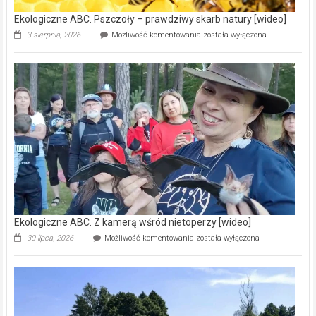
Ekologiczne ABC. Pszczoły – prawdziwy skarb natury [wideo]
Ekologiczne
3 sierpnia, 2026
Możliwość komentowania
została wyłączona
ABC.
Pszczoły
–
prawdziwy
skarb
natury
[wideo]
Ekologiczne ABC. Z kamerą wśród nietoperzy [wideo]
Ekologiczne
30 lipca, 2026
Możliwość komentowania
została wyłączona
ABC.
Z
kamerą
wśród
nietoperzy
[wideo]