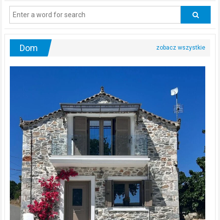
regularnie
odwiedzać
urologa?
Dom