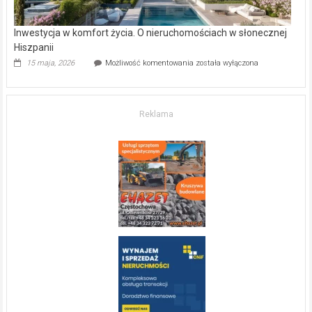
Inwestycja w komfort życia. O nieruchomościach w słonecznej
Hiszpanii
Inwestycja
15 maja, 2026
Możliwość komentowania
została wyłączona
w komfort
życia.
O nieruchomościach
w słonecznej
Reklama
Hiszpanii