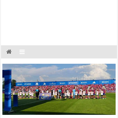
Gazeta
Regionalna
Częstochowa,
Kłobuck,
Lubliniec,
Myszków