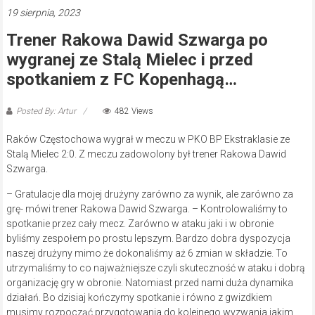
19 sierpnia, 2023
Trener Rakowa Dawid Szwarga po
wygranej ze Stalą Mielec i przed
spotkaniem z FC Kopenhagą…
Posted By: Artur
482 Views
Raków Częstochowa wygrał w meczu w PKO BP Ekstraklasie ze
Stalą Mielec 2:0. Z meczu zadowolony był trener Rakowa Dawid
Szwarga.
– Gratulacje dla mojej drużyny zarówno za wynik, ale zarówno za
grę- mówi trener Rakowa Dawid Szwarga. – Kontrolowaliśmy to
spotkanie przez cały mecz. Zarówno w ataku jaki i w obronie
byliśmy zespołem po prostu lepszym. Bardzo dobra dyspozycja
naszej drużyny mimo że dokonaliśmy aż 6 zmian w składzie. To
utrzymaliśmy to co najważniejsze czyli skuteczność w ataku i dobrą
organizację gry w obronie. Natomiast przed nami duża dynamika
działań. Bo dzisiaj kończymy spotkanie i równo z gwizdkiem
musimy rozpocząć przygotowania do kolejnego wyzwania jakim