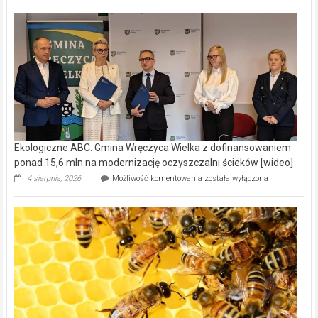
Ekologiczne ABC. Gmina Wręczyca Wielka z dofinansowaniem
ponad 15,6 mln na modernizację oczyszczalni ścieków [wideo]
Ekologiczne
4 sierpnia, 2026
Możliwość komentowania
została wyłączona
ABC.
Gmina
Wręczyca
Wielka
z
dofinansowaniem
ponad
15,6
mln
na
modernizację
oczyszczalni