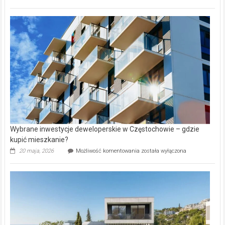
wybiorą
rynku
nazwy
nieruchomości
alejek
w
Lasku
Aniołowskim
Wybrane inwestycje deweloperskie w Częstochowie – gdzie
kupić mieszkanie?
Wybrane
20 maja, 2026
Możliwość komentowania
została wyłączona
inwestycje
deweloperskie
w Częstochowie
–
gdzie
kupić
mieszkanie?