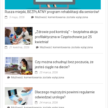
Rusza miejski, BEZPŁATNY program rehabilitacji dla seniorów!
Rusza
5 maja, 2026
Możliwość komentowania
została wyłączona
miejski,
BEZPŁATNY
program
„Zdrowie pod kontrolą” – bezpłatna akcja
rehabilitacji
dla
profilaktyczna w Częstochowie już 25
seniorów!
kwietnia!
„Zdrowie
21 kwietnia, 2026
Możliwość komentowania
została wyłączona
pod
kontrolą”
–
Czy można schudnąć bez poczucia, że
bezpłatna
akcja
jesteś ciągle na diecie?
profilaktyczna
25 marca, 2026
w
Czy
Możliwość komentowania
została wyłączona
Częstochowie
można
już
schudnąć
25
bez
kwietnia!
Dlaczego mężczyźni powinni regularnie
poczucia,
że
odwiedzać urologa?
jesteś
24 marca, 2026
ciągle
Dlaczego
Możliwość komentowania
została wyłączona