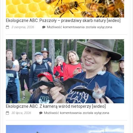
ścieków
[wideo]
Ekologiczne ABC. Pszczoły – prawdziwy skarb natury [wideo]
Ekologiczne
3 sierpnia, 2026
Możliwość komentowania
została wyłączona
ABC.
Pszczoły
–
prawdziwy
skarb
natury
[wideo]
Ekologiczne ABC. Z kamerą wśród nietoperzy [wideo]
Ekologiczne
30 lipca, 2026
Możliwość komentowania
została wyłączona
ABC.
Z
kamerą
wśród