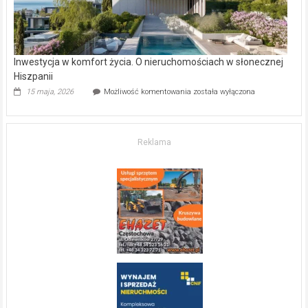
Inwestycja w komfort życia. O nieruchomościach w słonecznej
Hiszpanii
Inwestycja
15 maja, 2026
Możliwość komentowania
została wyłączona
w komfort
życia.
O nieruchomościach
w słonecznej
Reklama
Hiszpanii