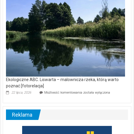
nietoperzy
[wideo]
Ekologiczne ABC. Liswarta – malownicza rzeka, którą warto
poznać [fotorelacja]
Ekologiczne
22 lipca, 2026
Możliwość komentowania
została wyłączona
ABC.
Liswarta
–
malownicza
Reklama
rzeka,
którą
warto
poznać