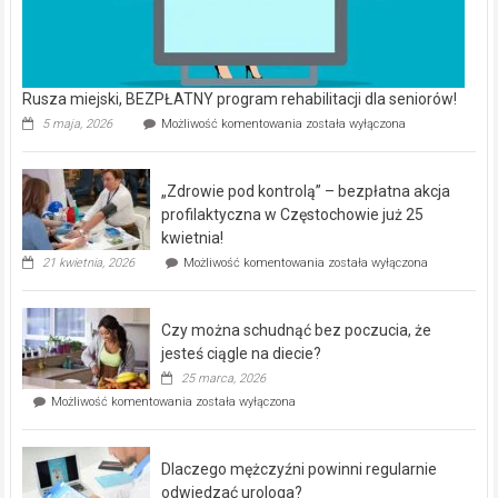
Rusza miejski, BEZPŁATNY program rehabilitacji dla seniorów!
Rusza
5 maja, 2026
Możliwość komentowania
została wyłączona
miejski,
BEZPŁATNY
program
„Zdrowie pod kontrolą” – bezpłatna akcja
rehabilitacji
dla
profilaktyczna w Częstochowie już 25
seniorów!
kwietnia!
„Zdrowie
21 kwietnia, 2026
Możliwość komentowania
została wyłączona
pod
kontrolą”
–
Czy można schudnąć bez poczucia, że
bezpłatna
akcja
jesteś ciągle na diecie?
profilaktyczna
25 marca, 2026
w
Czy
Możliwość komentowania
została wyłączona
Częstochowie
można
już
schudnąć
25
bez
kwietnia!
Dlaczego mężczyźni powinni regularnie
poczucia,
że
odwiedzać urologa?