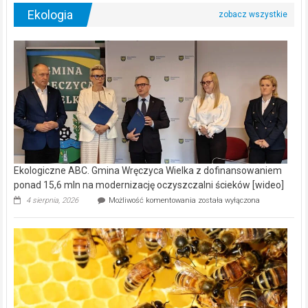
Ekologia
Ekologiczne ABC. Gmina Wręczyca Wielka z dofinansowaniem
ponad 15,6 mln na modernizację oczyszczalni ścieków [wideo]
Ekologiczne
4 sierpnia, 2026
Możliwość komentowania
została wyłączona
ABC.
Gmina
Wręczyca
Wielka
z
dofinansowaniem
ponad
15,6
mln