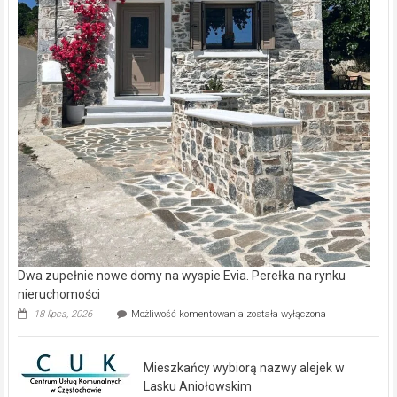
Dwa zupełnie nowe domy na wyspie Evia. Perełka na rynku
nieruchomości
Dwa
18 lipca, 2026
Możliwość komentowania
została wyłączona
zupełnie
nowe
domy
Mieszkańcy wybiorą nazwy alejek w
na
wyspie
Lasku Aniołowskim