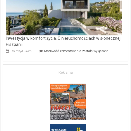
mieszkanie?
Inwestycja w komfort życia. O nieruchomościach w słonecznej
Hiszpanii
Inwestycja
15 maja, 2026
Możliwość komentowania
została wyłączona
w komfort
życia.
O nieruchomościach
w słonecznej
Reklama
Hiszpanii