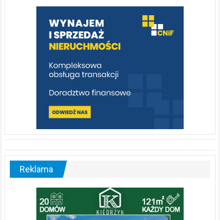
warto
poznać
[fotorelacja]
Reklama