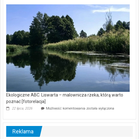
Z
kamerą
wśród
nietoperzy
[wideo]
Ekologiczne ABC. Liswarta – malownicza rzeka, którą warto
poznać [fotorelacja]
Ekologiczne
22 lipca, 2026
Możliwość komentowania
została wyłączona
ABC.
Liswarta
–
malownicza
Reklama
rzeka,
którą