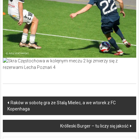
Post
Raków w sobotę gra ze Stalą Mielec, a we wtorek z FC
Kopenhaga
navigation
Królleski Burger – tu liczy się jakość