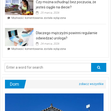
Czy można schudnąć bez poczucia, że
bezpłatna
akcja
jesteś ciągle na diecie?
profilaktyczna
25 marca, 2026
w
Czy
Możliwość komentowania
została wyłączona
Częstochowie
można
już
schudnąć
25
bez
kwietnia!
Dlaczego mężczyźni powinni regularnie
poczucia,
że
odwiedzać urologa?
jesteś
24 marca, 2026
ciągle
Dlaczego
Możliwość komentowania
została wyłączona
na
mężczyźni
diecie?
powinni
regularnie
odwiedzać
urologa?
Dom