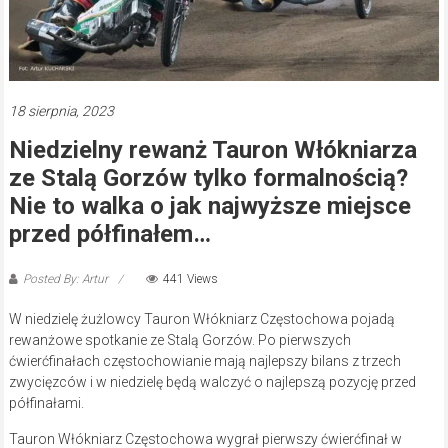
18 sierpnia, 2023
Niedzielny rewanż Tauron Włókniarza
ze Stalą Gorzów tylko formalnością?
Nie to walka o jak najwyższe miejsce
przed półfinałem…
Posted By: Artur
441 Views
W niedzielę żużlowcy Tauron Włókniarz Częstochowa pojadą
rewanżowe spotkanie ze Stalą Gorzów. Po pierwszych
ćwierćfinałach częstochowianie mają najlepszy bilans z trzech
zwycięzców i w niedzielę będą walczyć o najlepszą pozycję przed
półfinałami.
Tauron Włókniarz Częstochowa wygrał pierwszy ćwierćfinał w