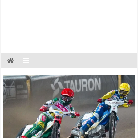
Gazeta
Regionalna
Częstochowa,
Kłobuck,
Lubliniec,
Myszków