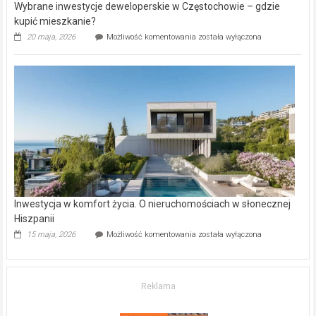
Wybrane inwestycje deweloperskie w Częstochowie – gdzie
kupić mieszkanie?
Wybrane
20 maja, 2026
Możliwość komentowania
została wyłączona
inwestycje
deweloperskie
w Częstochowie
–
gdzie
kupić
mieszkanie?
Inwestycja w komfort życia. O nieruchomościach w słonecznej
Hiszpanii
Inwestycja
15 maja, 2026
Możliwość komentowania
została wyłączona
w komfort
życia.
O nieruchomościach
w słonecznej
Reklama
Hiszpanii