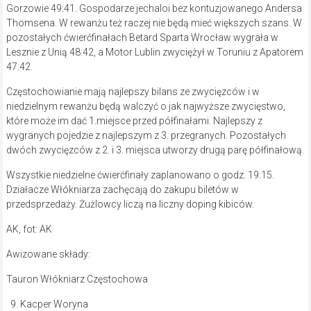
Gorzowie 49:41. Gospodarze jechaloi bez kontuzjowanego Andersa
Thomsena. W rewanżu też raczej nie będą mieć większych szans. W
pozostałych ćwierćfinałach Betard Sparta Wrocław wygrała w
Lesznie z Unią 48:42, a Motor Lublin zwyciężył w Toruniu z Apatorem
47:42.
Częstochowianie mają najlepszy bilans ze zwycięzców i w
niedzielnym rewanżu będą walczyć o jak najwyższe zwycięstwo,
które może im dać 1.miejsce przed półfinałami. Najlepszy z
wygranych pojedzie z najlepszym z 3. przegranych. Pozostałych
dwóch zwycięzców z 2. i 3. miejsca utworzy drugą parę półfinałową.
Wszystkie niedzielne ćwierćfinały zaplanowano o godz. 19:15.
Działacze Włókniarza zachęcają do zakupu biletów w
przedsprzedaży. Żużlowcy liczą na liczny doping kibiców.
AK, fot: AK
Awizowane składy:
Tauron Włókniarz Częstochowa
Kacper Woryna