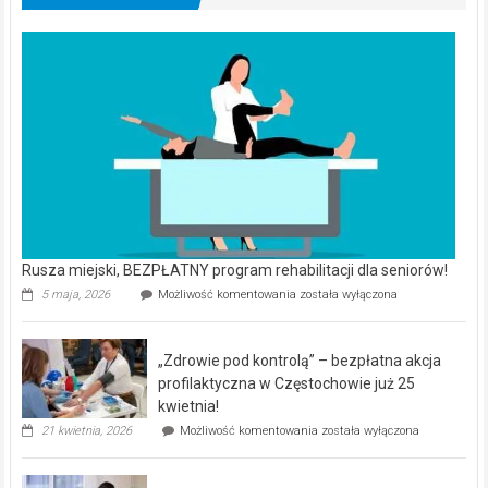
Rusza miejski, BEZPŁATNY program rehabilitacji dla seniorów!
Rusza
5 maja, 2026
Możliwość komentowania
została wyłączona
miejski,
BEZPŁATNY
program
„Zdrowie pod kontrolą” – bezpłatna akcja
rehabilitacji
dla
profilaktyczna w Częstochowie już 25
seniorów!
kwietnia!
„Zdrowie
21 kwietnia, 2026
Możliwość komentowania
została wyłączona
pod
kontrolą”
–