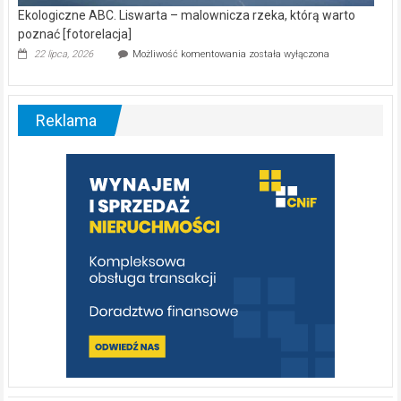
Ekologiczne ABC. Liswarta – malownicza rzeka, którą warto
poznać [fotorelacja]
Ekologiczne
22 lipca, 2026
Możliwość komentowania
została wyłączona
ABC.
Liswarta
–
malownicza
Reklama
rzeka,
którą
warto
poznać
[fotorelacja]