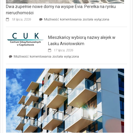
Dwa zupełnie nowe domy na wyspie Evia. Perełka na rynku
nieruchomości
Dwa
18 lipca, 2026
Możliwość komentowania
została wyłączona
zupełnie
nowe
domy
Mieszkańcy wybiorą nazwy alejek w
na
wyspie
Lasku Aniołowskim
Evia.
17 lipca, 2026
Perełka
Mieszkańcy
Możliwość komentowania
została wyłączona
na
wybiorą
rynku
nazwy
nieruchomości
alejek
w
Lasku
Aniołowskim