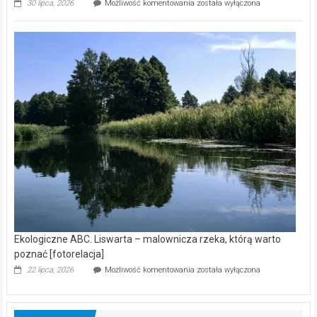
Ekologiczne
30 lipca, 2026
Możliwość komentowania
została wyłączona
ABC.
Z
kamerą
wśród
nietoperzy
[wideo]
Ekologiczne ABC. Liswarta – malownicza rzeka, którą warto
poznać [fotorelacja]
Ekologiczne
22 lipca, 2026
Możliwość komentowania
została wyłączona
ABC.
Liswarta
–
malownicza