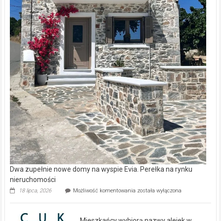
Dwa zupełnie nowe domy na wyspie Evia. Perełka na rynku
nieruchomości
Dwa
18 lipca, 2026
Możliwość komentowania
została wyłączona
zupełnie
nowe
domy
Mieszkańcy wybiorą nazwy alejek w