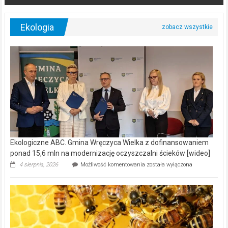
Ekologia
Ekologiczne ABC. Gmina Wręczyca Wielka z dofinansowaniem
ponad 15,6 mln na modernizację oczyszczalni ścieków [wideo]
Ekologiczne
4 sierpnia, 2026
Możliwość komentowania
została wyłączona
ABC.
Gmina
Wręczyca
Wielka
z
dofinansowaniem
ponad