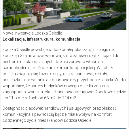
Nowa inwestycja Łódzka Osiedle
Lokalizacja, infrastruktura, komunikacja
Łódzka Osiedle powstaje w doskonałej lokalizacji, u zbiegu ulic
Łódzkiej i Szajnowicza-Iwanowa, która zapewni szybki dojazd do
centrum miasta oraz innych dzielnic zarówno własnym
samochodem, jak i środkami komunikacji miejskiej. W pobliżu
osiedla znajdują się liczne sklepy, centra handlowe, szkoły,
przedszkola, przystanki autobusowe czy przychodnie i apteki. Warto
wspomnieć, że partery budynków nowego osiedla zostaną
zagospodarowane na lokale handlowo-usługowe. Docelowo będzie
ich 11 o metrażach od 68 m2 do 214 m2.
Dostępność placówek handlowych i usługowych oraz bliskość
komunikacyjna z pewnością będzie miała wpływ na komfort
codziennego życia mieszkańców Łódzka Osiedle.