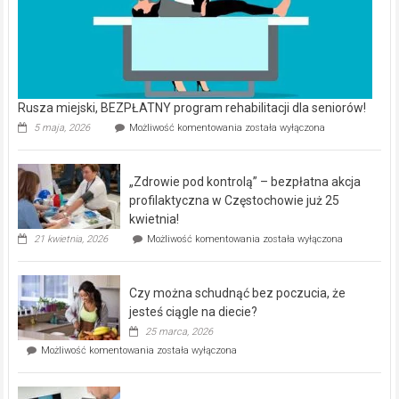
Rusza miejski, BEZPŁATNY program rehabilitacji dla seniorów!
Rusza
5 maja, 2026
Możliwość komentowania
została wyłączona
miejski,
BEZPŁATNY
program
„Zdrowie pod kontrolą” – bezpłatna akcja
rehabilitacji
dla
profilaktyczna w Częstochowie już 25
seniorów!
kwietnia!
„Zdrowie
21 kwietnia, 2026
Możliwość komentowania
została wyłączona
pod
kontrolą”
–
Czy można schudnąć bez poczucia, że
bezpłatna
akcja
jesteś ciągle na diecie?
profilaktyczna
25 marca, 2026
w
Czy
Możliwość komentowania
została wyłączona
Częstochowie
można
już
schudnąć
25
bez
kwietnia!