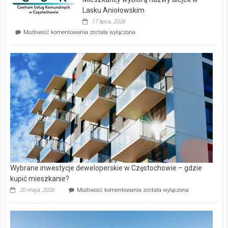
na
wyspie
Lasku Aniołowskim
Evia.
17 lipca, 2026
Perełka
Mieszkańcy
Możliwość komentowania
została wyłączona
na
wybiorą
rynku
nazwy
nieruchomości
alejek
w
Lasku
Aniołowskim
Wybrane inwestycje deweloperskie w Częstochowie – gdzie
kupić mieszkanie?
Wybrane
20 maja, 2026
Możliwość komentowania
została wyłączona
inwestycje
deweloperskie
w Częstochowie
–