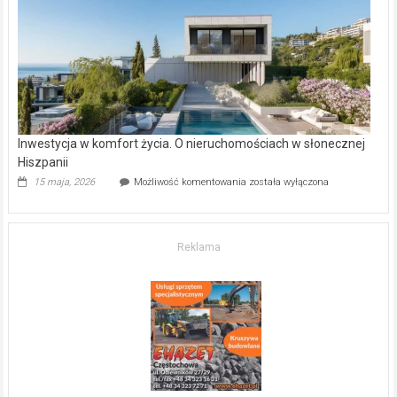
gdzie
kupić
mieszkanie?
Inwestycja w komfort życia. O nieruchomościach w słonecznej
Hiszpanii
Inwestycja
15 maja, 2026
Możliwość komentowania
została wyłączona
w komfort
życia.
O nieruchomościach
w słonecznej
Reklama
Hiszpanii