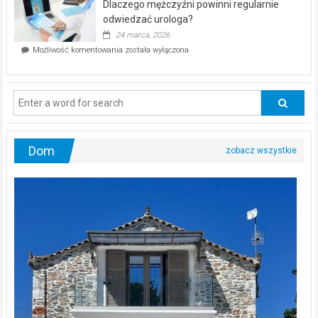
Dlaczego mężczyźni powinni regularnie
poczucia,
że
odwiedzać urologa?
jesteś
24 marca, 2026
ciągle
Dlaczego
Możliwość komentowania
została wyłączona
na
mężczyźni
diecie?
powinni
regularnie
odwiedzać
urologa?
Dom