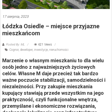
17 sierpnia, 2023
Łódzka Osiedle – miejsce przyjazne
mieszkańcom
Posted By: ML
621 Views
Cognor
,
deweloper
,
inwestycje
,
nieruchomości
Marzenie o własnym mieszkaniu to dla wielu
osób jedno z najważniejszych życiowych
celów. Własne M daje przecież tak bardzo
ważne poczucie stabilizacji, samodzielności i
niezależności. Przy zakupie mieszkania
kupujący stawiają przede wszystkim na jego
praktyczność, czyli funkcjonalne wnętrza,
przemyślane i ekonomiczne rozwiązania,