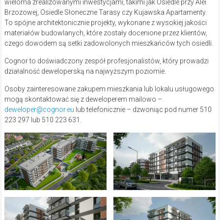
wieloma zrealizowanymi inwestycjami, takimi jak Osiedle przy Alei
Brzozowej, Osiedle Słoneczne Tarasy czy Kujawska Apartamenty.
To spójne architektonicznie projekty, wykonane z wysokiej jakości
materiałów budowlanych, które zostały docenione przez klientów,
czego dowodem są setki zadowolonych mieszkańców tych osiedli.
Cognor to doświadczony zespół profesjonalistów, który prowadzi
działalność deweloperską na najwyższym poziomie.
Osoby zainteresowane zakupem mieszkania lub lokalu usługowego
mogą skontaktować się z deweloperem mailowo –
deweloper@cognor.eu
lub telefonicznie – dzwoniąc pod numer 510
223 297 lub 510 223 631.