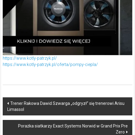
https://www.kotly-patrzyk.pl/
https://www.kotly-patrzyk.pl/oferta/pompy-ciepla/
Post
Trener Rakowa Dawid Szwarga „odgryzł” się trenerowi Arisu
Limassol
navigation
Porażka siatkarzy Exact Systems Norwid w Grand Prix Pre
Zero