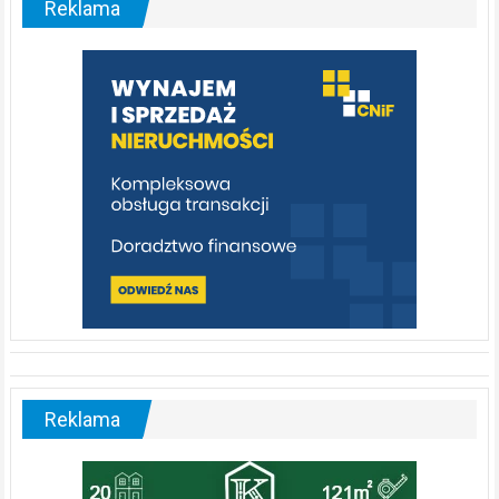
Reklama
rzeka,
którą
warto
poznać
[fotorelacja]
Reklama