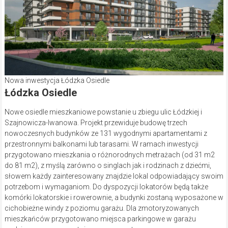
Nowa inwestycja Łódzka Osiedle
Łódzka Osiedle
Nowe osiedle mieszkaniowe powstanie u zbiegu ulic Łódzkiej i
Szajnowicza-Iwanowa. Projekt przewiduje budowę trzech
nowoczesnych budynków ze 131 wygodnymi apartamentami z
przestronnymi balkonami lub tarasami. W ramach inwestycji
przygotowano mieszkania o różnorodnych metrażach (od 31 m2
do 81 m2), z myślą zarówno o singlach jak i rodzinach z dziećmi,
słowem każdy zainteresowany znajdzie lokal odpowiadający swoim
potrzebom i wymaganiom. Do dyspozycji lokatorów będą także
komórki lokatorskie i rowerownie, a budynki zostaną wyposażone w
cichobieżne windy z poziomu garażu. Dla zmotoryzowanych
mieszkańców przygotowano miejsca parkingowe w garażu