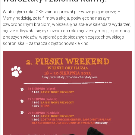
W ubiegłym roku OKF zainaugurował pierwsze psią imprezę. –
Mamy nadzieję, że ta filmowa akcja, poświęcona naszym
czworonożnym braciom, wpisze się na stałe w kalendarz wydarzeń,
będzie odbywała się cyklicznie i co roku będziemy mogli, z pomocą
z naszych widzów, wspierać podopiecznych częstochowskiego
schroniska – zaznacza częstochowskie kino.