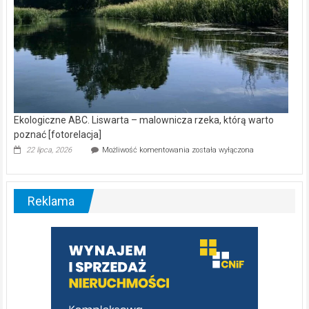
Ekologiczne ABC. Liswarta – malownicza rzeka, którą warto
poznać [fotorelacja]
Ekologiczne
22 lipca, 2026
Możliwość komentowania
została wyłączona
ABC.
Liswarta
–
malownicza
Reklama
rzeka,
którą
warto
poznać
[fotorelacja]