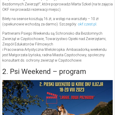
Bezdomnych Zwierząt!”, które poprowadzi Marta Szkiel (na te zajęcia
OKF nie prowadzi rezerwacji miejsc).
Bilety na seanse kosztują 16 zł, a wstęp na warsztaty – 10 zł
(opiekunowie wchodzą za darmo). Szczegóły:
okf.czest.pl
.
Partnerami Psiego Weekendu są Schronisko dla Bezdomnych
Zwierząt w Częstochowie, Towarzystwo Opieki nad Zwierzętami,
Zespół Edukatorów Filmowych
i Pracowania Artystyczna Wielokropka. Ambasadorką weekendu
jest Małgorzata Iżyńska, radna Miasta Częstochowy, społeczny
konsultant ds. ochrony zwierząt w Częstochowie.
2. Psi Weekend – program