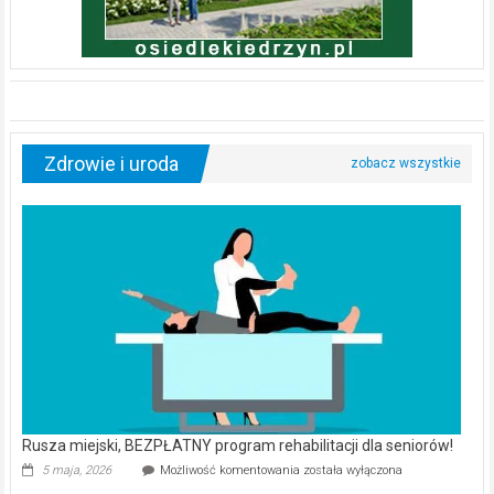
Zdrowie i uroda
Rusza miejski, BEZPŁATNY program rehabilitacji dla seniorów!
Rusza
5 maja, 2026
Możliwość komentowania
została wyłączona
miejski,