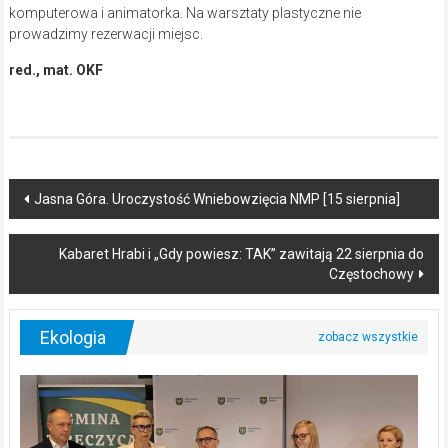
komputerowa i animatorka. Na warsztaty plastyczne nie
prowadzimy rezerwacji miejsc.
red., mat. OKF
Post
Jasna Góra. Uroczystość Wniebowzięcia NMP [15 sierpnia]
navigation
Kabaret Hrabi i „Gdy powiesz: TAK” zawitają 22 sierpnia do
Częstochowy
Ekologia