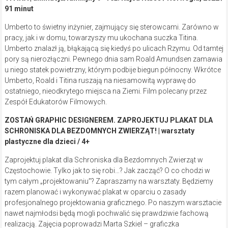
91 minut
Umberto to świetny inżynier, zajmujący się sterowcami. Zarówno w
pracy, jak i w domu, towarzyszy mu ukochana suczka Titina.
Umberto znalazł ją, błąkającą się kiedyś po ulicach Rzymu. Od tamtej
pory są nierozłączni. Pewnego dnia sam Roald Amundsen zamawia
u niego statek powietrzny, którym podbije biegun północny. Wkrótce
Umberto, Roald i Titina ruszają na niesamowitą wyprawę do
ostatniego, nieodkrytego miejsca na Ziemi. Film polecany przez
Zespół Edukatorów Filmowych.
ZOSTAŃ GRAPHIC DESIGNEREM. ZAPROJEKTUJ PLAKAT DLA
SCHRONISKA DLA BEZDOMNYCH ZWIERZĄT! | warsztaty
plastyczne dla dzieci / 4+
Zaprojektuj plakat dla Schroniska dla Bezdomnych Zwierząt w
Częstochowie. Tylko jak to się robi…? Jak zacząć? O co chodzi w
tym całym „projektowaniu”? Zapraszamy na warsztaty. Będziemy
razem planować i wykonywać plakat w oparciu o zasady
profesjonalnego projektowania graficznego. Po naszym warsztacie
nawet najmłodsi będą mogli pochwalić się prawdziwie fachową
realizacją. Zajęcia poprowadzi Marta Szkiel – graficzka