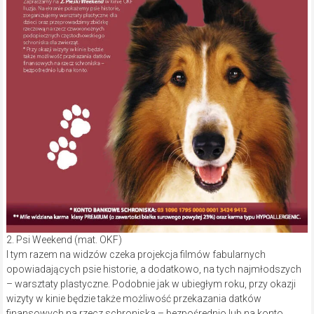
2. Psi Weekend (mat. OKF)
I tym razem na widzów czeka projekcja filmów fabularnych
opowiadających psie historie, a dodatkowo, na tych najmłodszych
– warsztaty plastyczne. Podobnie jak w ubiegłym roku, przy okazji
wizyty w kinie będzie także możliwość przekazania datków
finansowych na rzecz schroniska – bezpośrednio lub na konto.