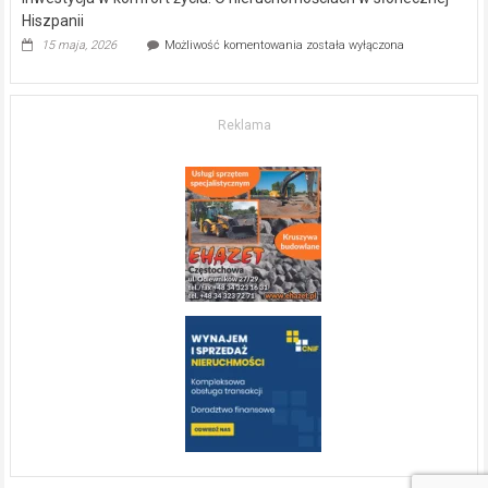
Hiszpanii
Inwestycja
15 maja, 2026
Możliwość komentowania
została wyłączona
w komfort
życia.
O nieruchomościach
w słonecznej
Reklama
Hiszpanii