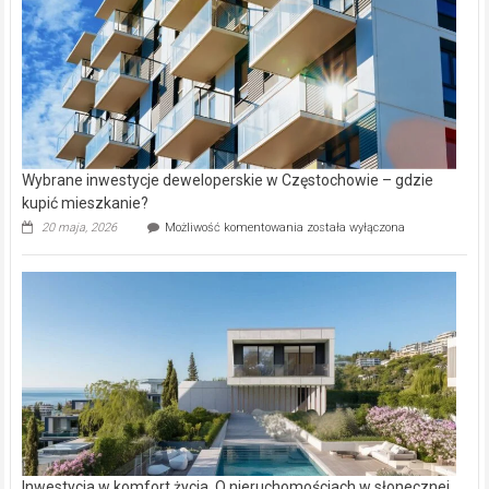
Wybrane inwestycje deweloperskie w Częstochowie – gdzie
kupić mieszkanie?
Wybrane
20 maja, 2026
Możliwość komentowania
została wyłączona
inwestycje
deweloperskie
w Częstochowie
–
gdzie
kupić
mieszkanie?
Inwestycja w komfort życia. O nieruchomościach w słonecznej