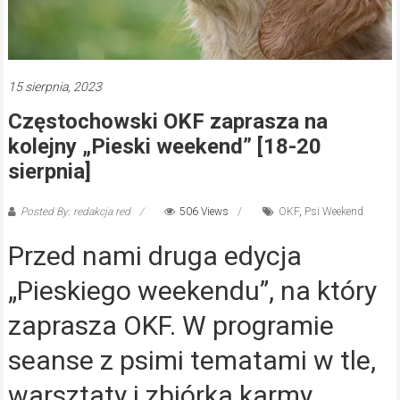
15 sierpnia, 2023
Częstochowski OKF zaprasza na
kolejny „Pieski weekend” [18-20
sierpnia]
Posted By: redakcja red
506 Views
OKF
,
Psi Weekend
Przed nami druga edycja
„Pieskiego weekendu”, na który
zaprasza OKF. W programie
seanse z psimi tematami w tle,
warsztaty i zbiórka karmy.