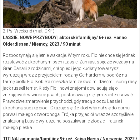
2. Psi Weekend (mat. OKF)
LASSIE. NOWE PRZYGODY | aktorski/familijny/ 6+ reż. Hanno
Olderdissen / Niemcy, 2023 / 90 minut
Rozpoczynają się letnie wakacje. W tym roku Flo nie chce się jednak
rozstawać z ukochanym psem Lassie. Zamiast spędzić wczasy na
Gran Canarii z rodzicami, chłopiec i jego kudłaty towarzysz
wyruszają wraz z przyjacielem rodziny Gerhardem w podróż na
farmę ciotki Flo. Kobieta mieszka tam ze swoimi dziećmi i sunią rasy
jack russell terrier. Kiedy Flo i nowi znajomi dowiadują się o
znikających w wiosce psach, postanawiają się tym zainteresować.
Prawdziwe zmartwienie przychodzi, gdy tracą z oczu Lassie i
ukochaną suczkę cioci. Okazuje się, że ktoś włamał się do domu i
porwał małego czworonoga! Trójka przyjaciół wraz ze szczęśliwie
znalezioną Lassie wyrusza na poszukiwanie złodziei i ratunek
małego pieska.
TITINA | animacja/familijny 9+ reż. Kajsa Næss / Norwegia, 2022 /