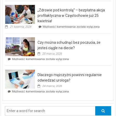
BEZPŁATNY
program
„Zdrowie pod kontrolą” – bezpłatna akcja
rehabilitacji
dla
profilaktyczna w Częstochowie już 25
seniorów!
kwietnia!
„Zdrowie
21 kwietnia, 2026
Możliwość komentowania
została wyłączona
pod
kontrolą”
–
Czy można schudnąć bez poczucia, że
bezpłatna
akcja
jesteś ciągle na diecie?
profilaktyczna
25 marca, 2026
w
Czy
Możliwość komentowania
została wyłączona
Częstochowie
można
już
schudnąć
25
bez
kwietnia!
Dlaczego mężczyźni powinni regularnie
poczucia,
że
odwiedzać urologa?
jesteś
24 marca, 2026
ciągle
Dlaczego
Możliwość komentowania
została wyłączona
na
mężczyźni
diecie?
powinni
regularnie
odwiedzać
urologa?