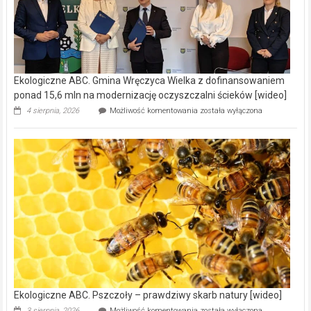
Ekologiczne ABC. Gmina Wręczyca Wielka z dofinansowaniem
ponad 15,6 mln na modernizację oczyszczalni ścieków [wideo]
Ekologiczne
4 sierpnia, 2026
Możliwość komentowania
została wyłączona
ABC.
Gmina
Wręczyca
Wielka
z
dofinansowaniem
ponad
15,6
mln
na
modernizację
oczyszczalni
ścieków
[wideo]
Ekologiczne ABC. Pszczoły – prawdziwy skarb natury [wideo]
Ekologiczne
3 sierpnia, 2026
Możliwość komentowania
została wyłączona