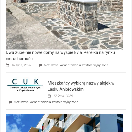
Dwa zupełnie nowe domy na wyspie Evia. Perełka na rynku
nieruchomości
Dwa
18 lipca, 2026
Możliwość komentowania
została wyłączona
zupełnie
nowe
domy
Mieszkańcy wybiorą nazwy alejek w
na
wyspie
Lasku Aniołowskim
Evia.
17 lipca, 2026
Perełka
Mieszkańcy
Możliwość komentowania
została wyłączona
na
wybiorą
rynku
nazwy
nieruchomości
alejek
w
Lasku
Aniołowskim