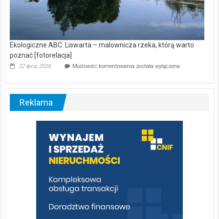
Ekologiczne ABC. Liswarta – malownicza rzeka, którą warto
poznać [fotorelacja]
Ekologiczne
22 lipca, 2026
Możliwość komentowania
została wyłączona
ABC.
Liswarta
–
malownicza
Reklama
rzeka,
którą
warto
poznać
[fotorelacja]