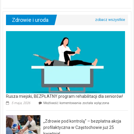
Zdrowie i uroda
Rusza miejski, BEZPŁATNY program rehabilitacji dla seniorów!
Rusza
5 maja, 2026
Możliwość komentowania
została wyłączona
miejski,
BEZPŁATNY
program
„Zdrowie pod kontrolą” – bezpłatna akcja
rehabilitacji
dla
profilaktyczna w Częstochowie już 25
seniorów!
kwietnia!