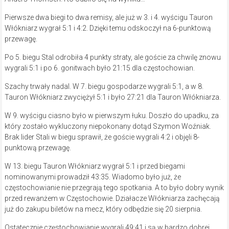
Pierwsze dwa biegi to dwa remisy, ale już w 3. i 4. wyścigu Tauron
Włókniarz wygrał 5:1 i 4:2. Dzięki temu odskoczył na 6-punktową
przewagę.
Po 5. biegu Stal odrobiła 4 punkty straty, ale goście za chwilę znowu
wygrali 5:1 i po 6. gonitwach było 21:15 dla częstochowian.
Szachy trwały nadal. W 7. biegu gospodarze wygrali 5:1, a w 8.
Tauron Włókniarz zwyciężył 5:1 i było 27:21 dla Tauron Włókniarza.
W 9. wyścigu ciasno było w pierwszym łuku. Doszło do upadku, za
który zostało wykluczony niepokonany dotąd Szymon Woźniak.
Brak lider Stali w biegu sprawił, że goście wygrali 4:2 i objęli 8-
punktową przewagę.
W 13. biegu Tauron Włókniarz wygrał 5:1 i przed biegami
nominowanymi prowadził 43:35. Wiadomo było już, że
częstochowianie nie przegrają tego spotkania. A to było dobry wynik
przed rewanżem w Częstochowie. Działacze Włókniarza zachęcają
już do zakupu biletów na mecz, który odbędzie się 20 sierpnia.
Ostatecznie częstochowianie wygrali 49:41 i są w bardzo dobrej