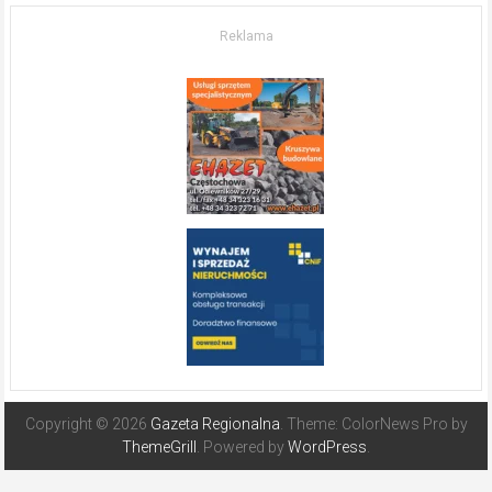
O nieruchomościach
w słonecznej
Reklama
Hiszpanii
Copyright © 2026
Gazeta Regionalna
. Theme: ColorNews Pro by
ThemeGrill
. Powered by
WordPress
.