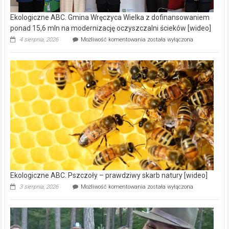
Ekologiczne ABC. Gmina Wręczyca Wielka z dofinansowaniem
ponad 15,6 mln na modernizację oczyszczalni ścieków [wideo]
Ekologiczne
4 sierpnia, 2026
Możliwość komentowania
została wyłączona
ABC.
Gmina
Wręczyca
Wielka
z
dofinansowaniem
ponad
15,6
mln
na
modernizację
oczyszczalni
ścieków
[wideo]
Ekologiczne ABC. Pszczoły – prawdziwy skarb natury [wideo]
Ekologiczne
3 sierpnia, 2026
Możliwość komentowania
została wyłączona
ABC.
Pszczoły
–
prawdziwy
skarb