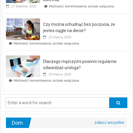
„Zdrowie
21 kwietnia, 2026
Możliwość komentowania
została wyłączona
pod
kontrolą”
–
Czy można schudnąć bez poczucia, że
bezpłatna
akcja
jesteś ciągle na diecie?
profilaktyczna
25 marca, 2026
w
Czy
Możliwość komentowania
została wyłączona
Częstochowie
można
już
schudnąć
25
bez
kwietnia!
Dlaczego mężczyźni powinni regularnie
poczucia,
że
odwiedzać urologa?
jesteś
24 marca, 2026
ciągle
Dlaczego
Możliwość komentowania
została wyłączona
na
mężczyźni
diecie?
powinni
regularnie
odwiedzać
urologa?
Dom