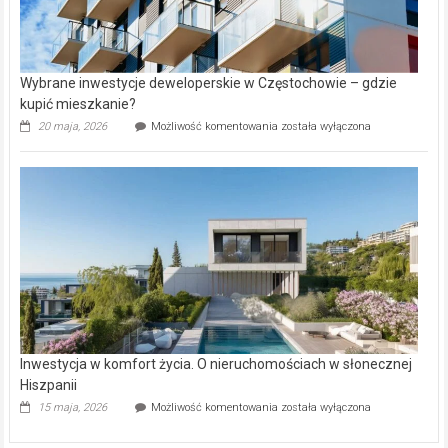
Wybrane inwestycje deweloperskie w Częstochowie – gdzie
kupić mieszkanie?
Wybrane
20 maja, 2026
Możliwość komentowania
została wyłączona
inwestycje
deweloperskie
w Częstochowie
–
gdzie
kupić
mieszkanie?
Inwestycja w komfort życia. O nieruchomościach w słonecznej
Hiszpanii
Inwestycja
15 maja, 2026
Możliwość komentowania
została wyłączona
w komfort
życia.