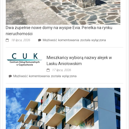
Dwa zupełnie nowe domy na wyspie Evia. Perełka na rynku
nieruchomości
Dwa
18 lipca, 2026
Możliwość komentowania
została wyłączona
zupełnie
nowe
domy
Mieszkańcy wybiorą nazwy alejek w
na
wyspie
Lasku Aniołowskim
Evia.
17 lipca, 2026
Perełka
Mieszkańcy
Możliwość komentowania
została wyłączona
na
wybiorą
rynku
nazwy
nieruchomości
alejek
w
Lasku
Aniołowskim