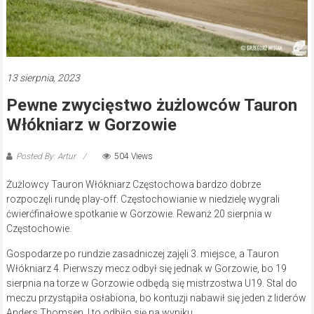
13 sierpnia, 2023
Pewne zwycięstwo żużlowców Tauron
Włókniarz w Gorzowie
Posted By: Artur
504 Views
Żużlowcy Tauron Włókniarz Częstochowa bardzo dobrze
rozpoczęli rundę play-off. Częstochowianie w niedzielę wygrali
ćwierćfinałowe spotkanie w Gorzowie. Rewanż 20 sierpnia w
Częstochowie.
Gospodarze po rundzie zasadniczej zajęli 3. miejsce, a Tauron
Włókniarz 4. Pierwszy mecz odbył się jednak w Gorzowie, bo 19
sierpnia na torze w Gorzowie odbędą się mistrzostwa U19. Stal do
meczu przystąpiła osłabiona, bo kontuzji nabawił się jeden z liderów
Anders Thomsen. I to odbiło się na wyniku…