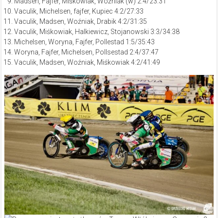
Madsen, Fajfer, Miśkowiak, Woźniak (w) 2:4/23:31
Vaculik, Michelsen, fajfer, Kupiec 4:2/27:33
Vaculik, Madsen, Woźniak, Drabik 4:2/31:35
Vaculik, Miśkowiak, Halkiewicz, Stojanowski 3:3/34:38
Michelsen, Woryna, Fajfer, Pollestad 1:5/35:43
Woryna, Fajfer, Michelsen, Pollsestad 2:4/37:47
Vaculik, Madsen, Woźniak, Miśkowiak 4:2/41:49