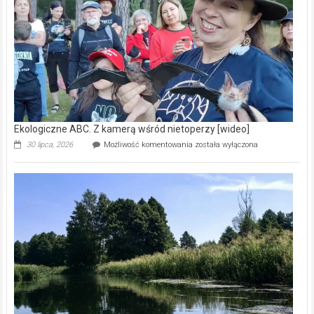
natury
[wideo]
Ekologiczne ABC. Z kamerą wśród nietoperzy [wideo]
Ekologiczne
30 lipca, 2026
Możliwość komentowania
została wyłączona
ABC.
Z
kamerą
wśród
nietoperzy
[wideo]