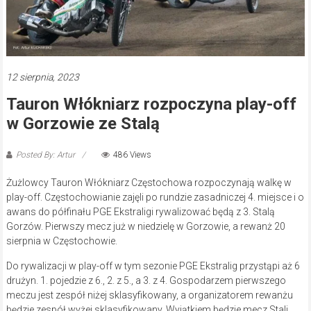
12 sierpnia, 2023
Tauron Włókniarz rozpoczyna play-off
w Gorzowie ze Stalą
Posted By: Artur
486 Views
Żużlowcy Tauron Włókniarz Częstochowa rozpoczynają walkę w
play-off. Częstochowianie zajęli po rundzie zasadniczej 4. miejsce i o
awans do półfinału PGE Ekstraligi rywalizować będą z 3. Stalą
Gorzów. Pierwszy mecz już w niedzielę w Gorzowie, a rewanż 20
sierpnia w Częstochowie.
Do rywalizacji w play-off w tym sezonie PGE Ekstralig przystąpi aż 6
drużyn. 1. pojedzie z 6., 2. z 5., a 3. z 4. Gospodarzem pierwszego
meczu jest zespół niżej sklasyfikowany, a organizatorem rewanżu
będzie zespół wyżej sklasyfikowany. Wyjątkiem będzie mecz Stali