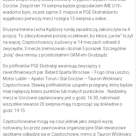
Gorzów. Zespół ten 19 sierpnia będzie gospodarzem IME U19 i
wiadomo było, że jeśli zajmie 3. miejsce w PGE Ekstralidze to
wyjątkowo pierwszy mecz rozegra 13 sierpnia u siebie…
Drużyna trenera Lecha Kędziory rundę zasadniczą zakończyła na 4.
pozycji. To zdecydowanie poniżej oczekiwań, bo kibice „Lwów” liczyli
na więcej. Częstochowscy żużlowcy w 14 meczach odnieśli 6
zwycięstw, 3 mecze zremisowali i doznali 5 porażek. Szczególnie
„bolą” dwa remisy z przedostatnim GKM-em Grudziądz.
Do półfinałów PGE Ekstraligi awansują zwycięzcy z
ćwierćfinałowych par: Betard Sparta Wrocław – Fogo Unia Leszno,
Motor Lublin – Apator Toruń i Stal Gorzów – Tauron Włókniarz
Częstochowa. Stawkę półfinalistów uzupełni przegrany, który będzie
miał najlepszy bilans punktów lub małych punkcików… Niedzielny
mecz w Gorzowie zaplanowany jest o godz. 16:30, natomiast
wszystkie rewanże 20 sierpnia mają rozpocząć się dokładnie o
godz. 19:15.
Częstochowianie mogą się czuć jednak jako zespół wyżej
notowany, bo przez zawirowania organizacyjne Stali rewanżowe
spotkanie odbędzie się w Częstochowie, mimo iż Tauron Włókniarz