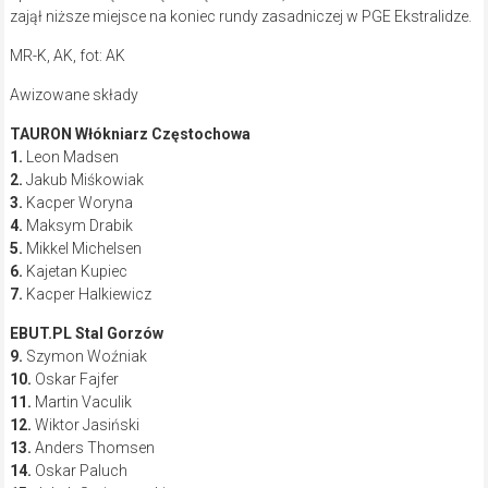
zajął niższe miejsce na koniec rundy zasadniczej w PGE Ekstralidze.
MR-K, AK, fot: AK
Awizowane składy
TAURON Włókniarz Częstochowa
1.
Leon Madsen
2.
Jakub Miśkowiak
3.
Kacper Woryna
4.
Maksym Drabik
5.
Mikkel Michelsen
6.
Kajetan Kupiec
7.
Kacper Halkiewicz
EBUT.PL Stal Gorzów
9.
Szymon Woźniak
10.
Oskar Fajfer
11.
Martin Vaculik
12.
Wiktor Jasiński
13.
Anders Thomsen
14.
Oskar Paluch