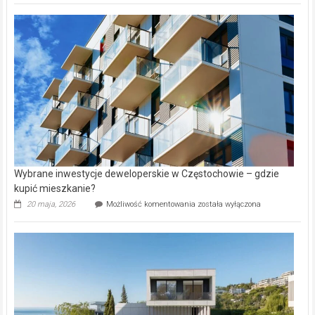
nazwy
nieruchomości
alejek
w
Lasku
Aniołowskim
Wybrane inwestycje deweloperskie w Częstochowie – gdzie
kupić mieszkanie?
Wybrane
20 maja, 2026
Możliwość komentowania
została wyłączona
inwestycje
deweloperskie
w Częstochowie
–
gdzie
kupić
mieszkanie?