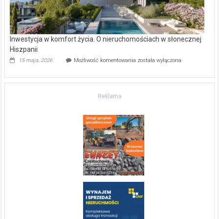
Inwestycja w komfort życia. O nieruchomościach w słonecznej
Hiszpanii
Inwestycja
15 maja, 2026
Możliwość komentowania
została wyłączona
w komfort
życia.
O nieruchomościach
w słonecznej
Reklama
Hiszpanii