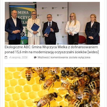
Ekologiczne ABC. Gmina Wręczyca Wielka z dofinansowaniem
ponad 15,6 mln na modernizację oczyszczalni ścieków [wideo]
Ekologiczne
4 sierpnia, 2026
Możliwość komentowania
została wyłączona
ABC.
Gmina
Wręczyca
Wielka
z
dofinansowaniem
ponad
15,6
mln
na
modernizację
oczyszczalni
ścieków