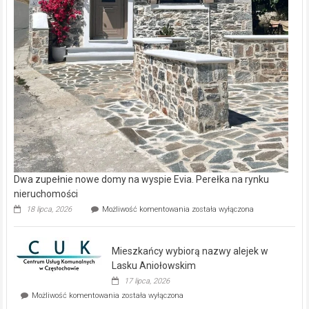
Dwa zupełnie nowe domy na wyspie Evia. Perełka na rynku
nieruchomości
Dwa
18 lipca, 2026
Możliwość komentowania
została wyłączona
zupełnie
nowe
domy
Mieszkańcy wybiorą nazwy alejek w
na
wyspie
Lasku Aniołowskim
Evia.
17 lipca, 2026
Perełka
Mieszkańcy
Możliwość komentowania
została wyłączona
na
wybiorą
rynku