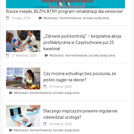
Rusza miejski, BEZPŁATNY program rehabilitacji dla seniorów!
Rusza
5 maja, 2026
Możliwość komentowania
została wyłączona
miejski,
BEZPŁATNY
program
„Zdrowie pod kontrolą” – bezpłatna akcja
rehabilitacji
dla
profilaktyczna w Częstochowie już 25
seniorów!
kwietnia!
„Zdrowie
21 kwietnia, 2026
Możliwość komentowania
została wyłączona
pod
kontrolą”
–
Czy można schudnąć bez poczucia, że
bezpłatna
akcja
jesteś ciągle na diecie?
profilaktyczna
25 marca, 2026
w
Czy
Możliwość komentowania
została wyłączona
Częstochowie
można
już
schudnąć
25
bez
kwietnia!
Dlaczego mężczyźni powinni regularnie
poczucia,
że
odwiedzać urologa?
jesteś
24 marca, 2026
ciągle
Dlaczego
Możliwość komentowania
została wyłączona
na