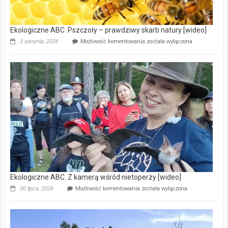
[wideo]
Ekologiczne ABC. Pszczoły – prawdziwy skarb natury [wideo]
Ekologiczne
3 sierpnia, 2026
Możliwość komentowania
została wyłączona
ABC.
Pszczoły
–
prawdziwy
skarb
natury
[wideo]
Ekologiczne ABC. Z kamerą wśród nietoperzy [wideo]
Ekologiczne
30 lipca, 2026
Możliwość komentowania
została wyłączona
ABC.
Z
kamerą
wśród