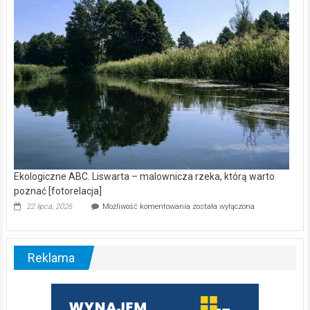
nietoperzy
[wideo]
Ekologiczne ABC. Liswarta – malownicza rzeka, którą warto
poznać [fotorelacja]
Ekologiczne
22 lipca, 2026
Możliwość komentowania
została wyłączona
ABC.
Liswarta
–
malownicza
Reklama
rzeka,
którą
warto
poznać
[fotorelacja]