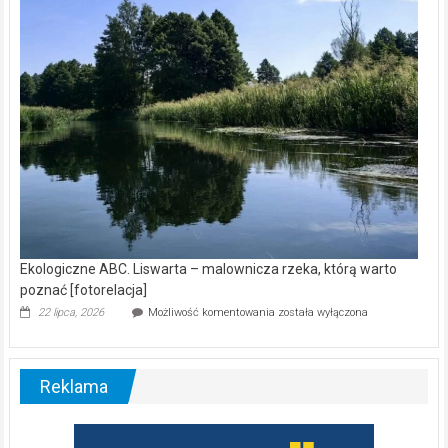
nietoperzy
[wideo]
Ekologiczne ABC. Liswarta – malownicza rzeka, którą warto
poznać [fotorelacja]
Ekologiczne
22 lipca, 2026
Możliwość komentowania
została wyłączona
ABC.
Liswarta
–
malownicza
Reklama
rzeka,
którą
warto
poznać