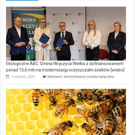
Ekologiczne ABC. Gmina Wręczyca Wielka z dofinansowaniem
ponad 15,6 mln na modernizację oczyszczalni ścieków [wideo]
Ekologiczne
4 sierpnia, 2026
Możliwość komentowania
została wyłączona
ABC.
Gmina
Wręczyca
Wielka
z
dofinansowaniem
ponad
15,6
mln
na
modernizację
oczyszczalni