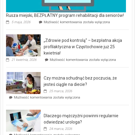
Rusza miejski, BEZPŁATNY program rehabilitacji dla seniorów!
Rusza
5 maja, 2026
Możliwość komentowania
została wyłączona
miejski,
BEZPŁATNY
program
„Zdrowie pod kontrolą” – bezpłatna akcja
rehabilitacji
dla
profilaktyczna w Częstochowie już 25
seniorów!
kwietnia!
„Zdrowie
21 kwietnia, 2026
Możliwość komentowania
została wyłączona
pod
kontrolą”
–
Czy można schudnąć bez poczucia, że
bezpłatna
akcja
jesteś ciągle na diecie?
profilaktyczna
25 marca, 2026
w
Czy
Możliwość komentowania
została wyłączona
Częstochowie
można
już
schudnąć
25
bez
kwietnia!
Dlaczego mężczyźni powinni regularnie
poczucia,
że
odwiedzać urologa?
jesteś
24 marca, 2026
ciągle
Dlaczego