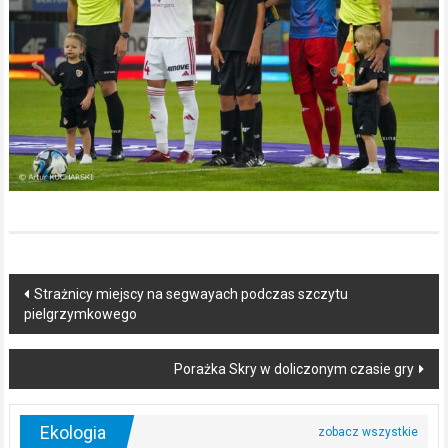
Post
Strażnicy miejscy na segwayach podczas szczytu
pielgrzymkowego
navigation
Porażka Skry w doliczonym czasie gry
Ekologia