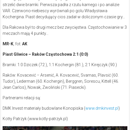
strzelić dwie bramki. Pierwsza padła z rzutu karnego i po analizie
VAR. Czerwono-niebiescy wyrównali po golu Władysława
Kochergina. Piast decydujący cios zadał w doliczonym czasie gry…
Dla Rakowa był to drugi mecz bez zwycięstwa. Częstochowianie w 3
meczach mają 4 punkty…
MR-K
, fot:
AK
Piast Gliwice – Raków Częstochowa 2:1 (0:0)
Bramki: 1:0 Dziczek (72.), 1:1 Kochergin (81.), 2:1 Kirejczyk (90.)
Raków: Kovacević – Arsenić, A. Kovacević, Svarnas, Plavsić (60.
Tudor), Lederman (60. Kochergin), Berggren, Sorescu, Kittell (46.
Jean Carlos), Nowak, Zwoliński (71. Piasecki).
Partnerami relacji są:
DMK Invest materiały budowlane Konopiska (
www.dmkinvest.pl
)
Kotły Patrzyk (www.kotly-patrzyk.pl)