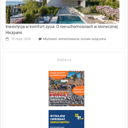
Inwestycja w komfort życia. O nieruchomościach w słonecznej
Hiszpanii
Inwestycja
15 maja, 2026
Możliwość komentowania
została wyłączona
w komfort
życia.
O nieruchomościach
w słonecznej
Reklama
Hiszpanii