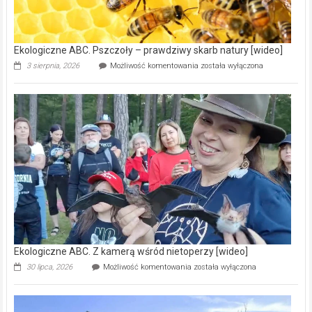
ścieków
[wideo]
Ekologiczne ABC. Pszczoły – prawdziwy skarb natury [wideo]
Ekologiczne
3 sierpnia, 2026
Możliwość komentowania
została wyłączona
ABC.
Pszczoły
–
prawdziwy
skarb
natury
[wideo]
Ekologiczne ABC. Z kamerą wśród nietoperzy [wideo]
Ekologiczne
30 lipca, 2026
Możliwość komentowania
została wyłączona
ABC.
Z
kamerą
wśród