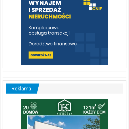
[fotorelacja]
Reklama