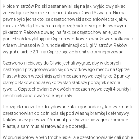
Kibice mistrzów Polski zastanawiali się na jaki wyjściowy skład
zdecyduje się tym razem trener Rakowa Dawid Szwarga. Niemal
pewne było jednak to, że częstochowski szkoleniowiec tak jak w
meczu z Wartą Poznań da odpocząć niektórym podstawowym
piłkarzom Rakowa z uwagi na fakt, że częstochowianie już w
poniedziałek wylatują na Cypr na wtorkowe rewanżowe spotkanie z
Arisem Limassol w 3. rundzie eliminacji do Ligi Mistrzów. Raków
wygrał u siebie 2:1 i na Cyprze będzie bronił skromnej przewagi.
Czerwono-niebiescy do Gliwic jechali wygrać, aby w dobrych
nastrojach przygotowywać się do wtorkowego meczu na Cyprze.
Piast w trzech wcześniejszych meczach wywalczył tylko 2 punkty,
dlatego Raków chciał wykorzystać słabszy początek sezonu
rywali… Częstochowianie w dwóch meczach wywalczyli 4 punkty i
nie chcieli zanotować kolejnej straty…
Początek meczu to zdecydowane ataki gospodarzy, którzy zmusili
częstochowian do cofnięcia się pod własną bramkę i defensywy.
Raków przez pierwsze 45. minut praktycznie nie zagroził bramce
Piasta, a sam musiał ratować się z opresji…
W drugiej połowie było trochę lepiej, ale częstochowianie dali sobie