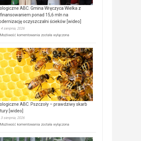
ologiczne ABC. Gmina Wręczyca Wielka z
finansowaniem ponad 15,6 mln na
dernizację oczyszczalni ścieków [wideo]
4 sierpnia, 2026
Ekologiczne
Możliwość komentowania
została wyłączona
ABC.
Gmina
Wręczyca
Wielka
z
dofinansowaniem
ponad
15,6
mln
na
modernizację
oczyszczalni
ścieków
ologiczne ABC. Pszczoły – prawdziwy skarb
[wideo]
tury [wideo]
3 sierpnia, 2026
Ekologiczne
Możliwość komentowania
została wyłączona
ABC.
Pszczoły
–