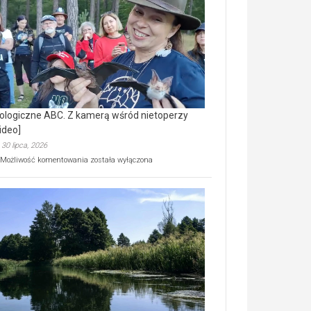
prawdziwy
skarb
natury
[wideo]
ologiczne ABC. Z kamerą wśród nietoperzy
ideo]
30 lipca, 2026
Ekologiczne
Możliwość komentowania
została wyłączona
ABC.
Z
kamerą
wśród
nietoperzy
[wideo]