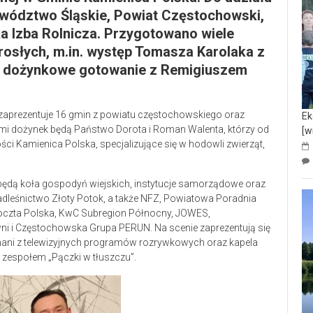
ewództwo Śląskie, Powiat Częstochowski,
a Izba Rolnicza. Przygotowano wiele
orosłych, m.in. występ Tomasza Karolaka z
z dożynkowe gotowanie z Remigiuszem
zaprezentuje 16 gmin z powiatu częstochowskiego oraz
Ek
mi dożynek będą Państwo Dorota i Roman Walenta, którzy od
[w
 Kamienica Polska, specjalizujące się w hodowli zwierząt,
ędą koła gospodyń wiejskich, instytucje samorządowe oraz
Nadleśnictwo Złoty Potok, a także NFZ, Powiatowa Poradnia
czta Polska, KwC Subregion Północny, JOWES,
i i Częstochowska Grupa PERUN. Na scenie zaprezentują się
znani z telewizyjnych programów rozrywkowych oraz kapela
 zespołem „Pączki w tłuszczu”.