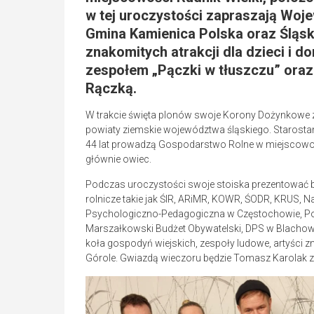
w tej uroczystości zapraszają Woj
Gmina Kamienica Polska oraz Śląsk
znakomitych atrakcji dla dzieci i d
zespołem „Pączki w tłuszczu” ora
Rączką.
W trakcie święta plonów swoje Korony Dożynkowe 
powiaty ziemskie województwa śląskiego. Starosta
44 lat prowadzą Gospodarstwo Rolne w miejscowości
głównie owiec.
Podczas uroczystości swoje stoiska prezentować b
rolnicze takie jak ŚIR, ARiMR, KOWR, ŚODR, KRUS, 
Psychologiczno-Pedagogiczna w Częstochowie, Po
Marszałkowski Budżet Obywatelski, DPS w Blachown
koła gospodyń wiejskich, zespoły ludowe, artyści 
Górole. Gwiazdą wieczoru będzie Tomasz Karolak z