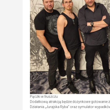
Pączki w tłuszczu
Dodatkową atrakcją będzie dożynkowe gotowanie z
Działania „Jurajska Ryba” oraz symulator wypadkó