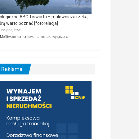
ologiczne ABC. Liswarta – malownicza rzeka,
órą warto poznać [fotorelacja]
22 lipca, 2026
Ekologiczne
Możliwość komentowania
została wyłączona
ABC.
Liswarta
–
malownicza
rzeka,
którą
Reklama
warto
poznać
[fotorelacja]