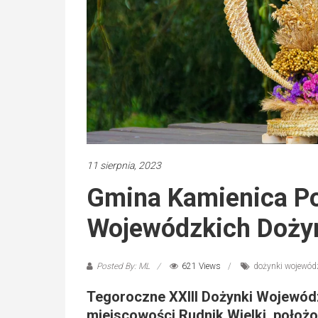
11 sierpnia, 2023
Gmina Kamienica P
Wojewódzkich Doży
Posted By: ML
621 Views
dożynki wojewód
Tegoroczne XXIII Dożynki Wojewódz
miejscowości Rudnik Wielki, położo