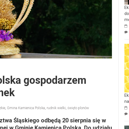
Ek
do
mo
olska gospodarzem
nek
Ek
na
zkie
,
Gmina Kamienica Polska
,
rudnik wielki
,
święto plonów
twa Śląskiego odbędą 20 sierpnia się w
nej w Gminie Kamienica Polska. Do udziału