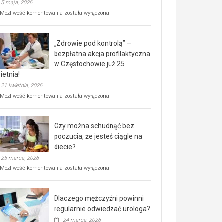
5 maja, 2026
Rusza
Możliwość komentowania
została wyłączona
miejski,
BEZPŁATNY
program
„Zdrowie pod kontrolą” –
rehabilitacji
dla
bezpłatna akcja profilaktyczna
seniorów!
w Częstochowie już 25
ietnia!
21 kwietnia, 2026
„Zdrowie
Możliwość komentowania
została wyłączona
pod
kontrolą”
–
Czy można schudnąć bez
bezpłatna
akcja
poczucia, że jesteś ciągle na
profilaktyczna
diecie?
w
25 marca, 2026
Częstochowie
już
Czy
Możliwość komentowania
została wyłączona
25
można
kwietnia!
schudnąć
bez
Dlaczego mężczyźni powinni
poczucia,
że
regularnie odwiedzać urologa?
jesteś
24 marca, 2026